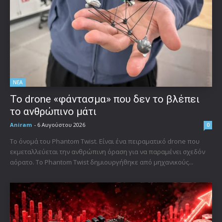
ΝΕΑ
Το drone «φάντασμα» που δεν το βλέπει
το ανθρώπινο μάτι
Aniram
-
6 Αυγούστου 2026
0
Το όνομά του Phantom Twist. Είναι ένα πειραματικό drone που
εκμεταλλεύεται την ανθρώπινη όραση για να παραμένει σχεδόν
αόρατο. Το Phantom Twist δημιουργήθηκε από μηχανικούς...