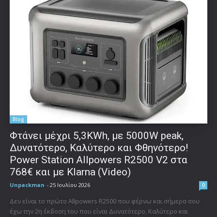
Blog
Φτάνει μέχρι 5,3KWh, με 5000W peak,
Δυνατότερο, Καλύτερο και Φθηνότερο!
Power Station Allpowers R2500 V2 στα
768€ και με Klarna (Video)
Unpackman
-
25 Ιουλίου 2026
0
Δεν είναι το πρώτο Allpowers R2500 που φέρνω και σήμερα σου
έχω την 2η έκδοση του που είναι Δυνατότερο, Καλύτερο και