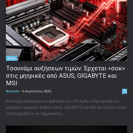
Asus
Τσουνάμι αυξήσεων τιμών: Έρχεται «σοκ»
στις μητρικές από ASUS, GIGABYTE και
MSI
Aniram
-
6 Αυγούστου 2026
0
Ένα κύμα ανατιμήσεων φαίνεται πως θα έρθει στην αγορά των
μητρικών καρτών, καθώς ASUS, GIGABYTE και MSI ακούγεται τώρα
ότι θα προβούν σε σημαντικές...