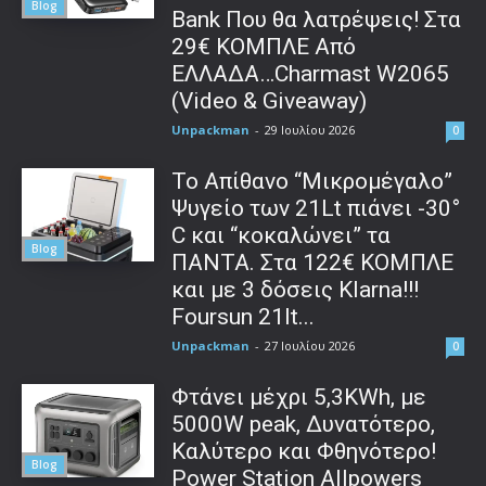
Blog
Bank Που θα λατρέψεις! Στα
29€ ΚΟΜΠΛΕ Από
ΕΛΛΑΔΑ…Charmast W2065
(Video & Giveaway)
Unpackman
-
29 Ιουλίου 2026
0
Το Απίθανο “Μικρομέγαλο”
Ψυγείο των 21Lt πιάνει -30°
C και “κοκαλώνει” τα
Blog
ΠΑΝΤΑ. Στα 122€ ΚΟΜΠΛΕ
και με 3 δόσεις Klarna!!!
Foursun 21lt...
Unpackman
-
27 Ιουλίου 2026
0
Φτάνει μέχρι 5,3KWh, με
5000W peak, Δυνατότερο,
Καλύτερο και Φθηνότερο!
Blog
Power Station Allpowers