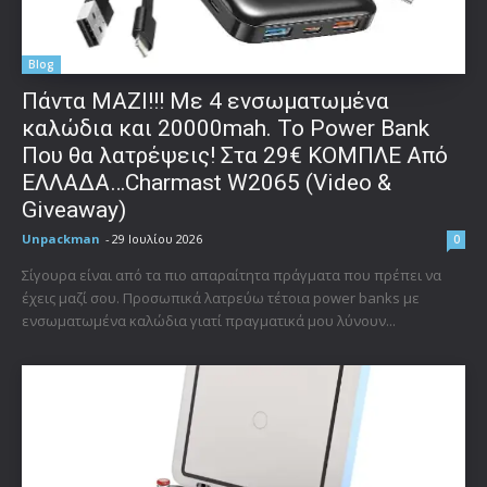
Blog
Πάντα ΜΑΖΙ!!! Με 4 ενσωματωμένα
καλώδια και 20000mah. Το Power Bank
Που θα λατρέψεις! Στα 29€ ΚΟΜΠΛΕ Από
ΕΛΛΑΔΑ…Charmast W2065 (Video &
Giveaway)
Unpackman
-
29 Ιουλίου 2026
0
Σίγουρα είναι από τα πιο απαραίτητα πράγματα που πρέπει να
έχεις μαζί σου. Προσωπικά λατρεύω τέτοια power banks με
ενσωματωμένα καλώδια γιατί πραγματικά μου λύνουν...