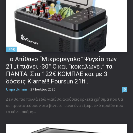
Blog
Το Απίθανο “Μικρομέγαλο” Ψυγείο των
21Lt πιάνει -30° C και “κοκαλώνει” τα
ΠΑΝΤΑ. Στα 122€ ΚΟΜΠΛΕ και με 3
δόσεις Klarna!!! Foursun 21lt...
Unpackman
-
27 Ιουλίου 2026
0
Δεν θα πω πολλά εδώ γιατί θα ακούσεις αρκετά χρήσιμα που θα
σε προστατεύσουν στο βίντεο... είναι ένα εξαιρετικό προϊόν που
το κάνει ακόμη...