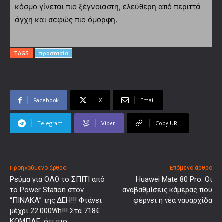
κόσμο γίνεται πιο ξέγνοιαστη, ελεύθερη από περιττά
άγχη και σαφώς πιο όμορφη.
TAGS
προστασία
Facebook
X
Email
Telegram
Viber
Copy URL
Προηγούμενο άρθρο
Επόμενο άρθρο
Ρεύμα για ΟΛΟ το ΣΠΙΤΙ από
Huawei Mate 80 Pro: Οι
τo Power Station στον
αναβαθμίσεις κάμερας που
“ΠΙΝΑΚΑ” της ΔΕΗ!!! Φτάνει
φέρνει η νέα ναυαρχίδα
μέχρι 22.000Wh!!! Στα 718€
ΚΟΜΠΛΕ, ότι πιο