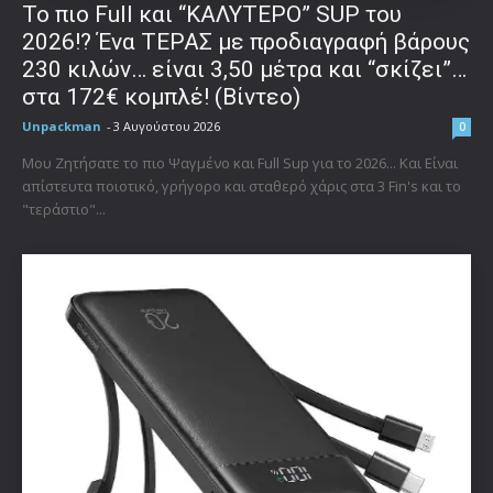
To πιο Full και “ΚΑΛΥΤΕΡΟ” SUP του
2026!? Ένα ΤΕΡΑΣ με προδιαγραφή βάρους
230 κιλών… είναι 3,50 μέτρα και “σκίζει”…
στα 172€ κομπλέ! (Βίντεο)
Unpackman
-
3 Αυγούστου 2026
0
Μου Ζητήσατε το πιο Ψαγμένο και Full Sup για το 2026... Και Είναι
απίστευτα ποιοτικό, γρήγορο και σταθερό χάρις στα 3 Fin's και το
"τεράστιο"...