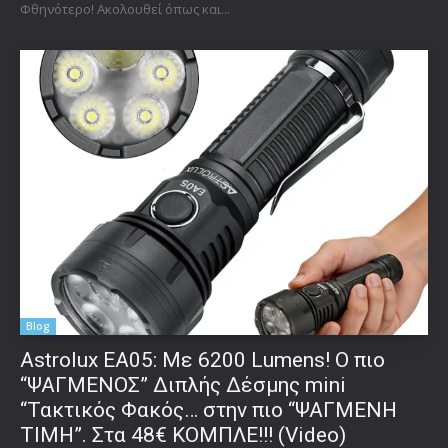
Φθηνότερο! Ακολουθεί όπως και...
Blog
Astrolux ΕΑ05: Με 6200 Lumens! Ο πιο
“ΨΑΓΜΕΝΟΣ” Διπλής Δέσμης mini
“Τακτικός Φακός… στην πιο “ΨΑΓΜΕΝΗ
ΤΙΜΗ”. Στα 48€ ΚΟΜΠΛΕ!!! (Video)