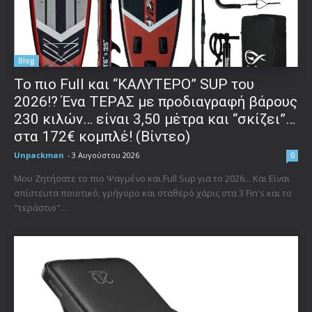
Blog
To πιο Full και “ΚΑΛΥΤΕΡΟ” SUP του
2026!? Ένα ΤΕΡΑΣ με προδιαγραφή βάρους
230 κιλών… είναι 3,50 μέτρα και “σκίζει”…
στα 172€ κομπλέ! (Βίντεο)
Unpackman
-
3 Αυγούστου 2026
0
Μου Ζητήσατε το πιο Ψαγμένο και Full Sup για το 2026... Και Είναι
απίστευτα ποιοτικό, γρήγορο και σταθερό χάρις στα 3 Fin's και το
"τεράστιο"...