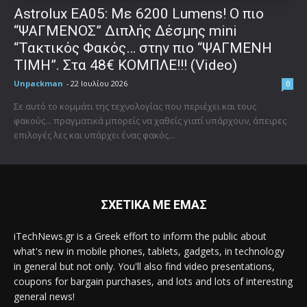
Astrolux ΕΑ05: Με 6200 Lumens! Ο πιο
“ΨΑΓΜΕΝΟΣ” Διπλής Δέσμης mini
“Τακτικός Φακός… στην πιο “ΨΑΓΜΕΝΗ
ΤΙΜΗ”. Στα 48€ ΚΟΜΠΛΕ!!! (Video)
Unpackman
-
22 Ιουλίου 2026
0
Σε αυτό το κομμάτι της τεχνολογίας που περιέχει και τους
φακούς... πραγματικά μπορείς να χαθείς γιατί υπάρχουν, άπειρες
επιλογές λες και υπάρχει ένας φακός...
ΣΧΕΤΙΚΑ ΜΕ ΕΜΑΣ
iTechNews.gr is a Greek effort to inform the public about
what's new in mobile phones, tablets, gadgets, in technology
in general but not only. You'll also find video presentations,
coupons for bargain purchases, and lots and lots of interesting
general news!