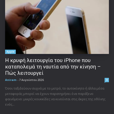
Apple
Η κρυφή λειτουργία του iPhone που
καταπολεμά τη ναυτία από την κίνηση –
Πώς λειτουργεί
Aniram
-
7 Αυγούστου 2026
0
Όσοι ταξιδεύουν συχνά με το μετρό, το αυτοκίνητο ή άλλα μέσα
μεταφοράς μπορεί να έχουν παρατηρήσει ένα παράξενο
φαινόμενο: μικρές κουκκίδες να κινούνται στις άκρες της οθόνης
ενός...