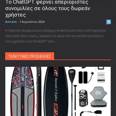
Το ChatGPT φέρνει απεριόριστες
συνομιλίες σε όλους τους δωρεάν
χρήστες
Aniram
-
7 Αυγούστου 2026
0
Η OpenAI, σύμφωνα με επίσημη ανακοίνωση που κυκλοφόρησε
πριν από λίγες ώρες, αφαιρεί τα όρια στη συνομιλία για όλους
τους χρήστες του ChatGPT στα...
ΤΕΛΕΥΤΑΙΕΣ ΠΡΟΣΦΟΡΕΣ