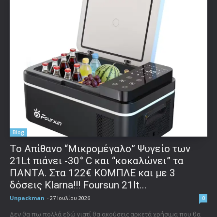
Blog
Το Απίθανο “Μικρομέγαλο” Ψυγείο των
21Lt πιάνει -30° C και “κοκαλώνει” τα
ΠΑΝΤΑ. Στα 122€ ΚΟΜΠΛΕ και με 3
δόσεις Klarna!!! Foursun 21lt...
Unpackman
-
27 Ιουλίου 2026
0
Δεν θα πω πολλά εδώ γιατί θα ακούσεις αρκετά χρήσιμα που θα