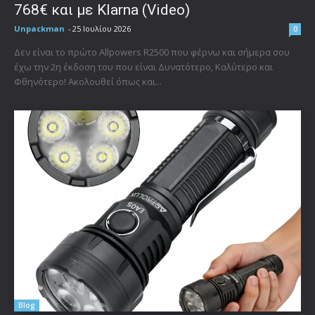
768€ και με Klarna (Video)
Unpackman
-
25 Ιουλίου 2026
0
Δεν είναι το πρώτο Allpowers R2500 που φέρνω και σήμερα σου
έχω την 2η έκδοση του που είναι Δυνατότερο, Καλύτερο και
Φθηνότερο! Ακολουθεί όπως και...
Blog