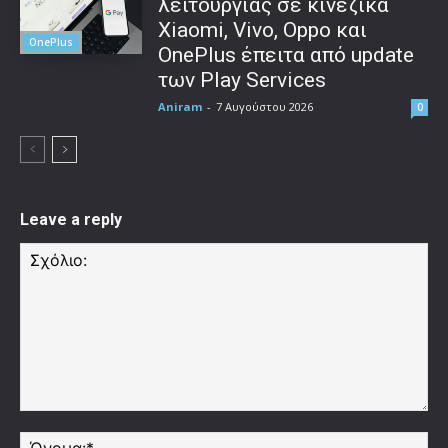
λειτουργίας σε κινεζικά
Xiaomi, Vivo, Oppo και
OnePlus
OnePlus έπειτα από update
των Play Services
Aniram
-
7 Αυγούστου 2026
0
Leave a reply
Σχόλιο:
Όν