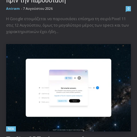
πριν την παρουσίαση
Aniram
-
7 Αυγούστου 2026
0
Η Google ετοιμάζεται να παρουσιάσει επίσημα τη σειρά Pixel 11
στις 12 Αυγούστου, όμως το μεγαλύτερο μέρος των specs και των
χαρακτηριστικών έχει ήδη...
ΝΕΑ