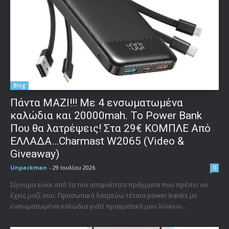
Blog
Πάντα ΜΑΖΙ!!! Με 4 ενσωματωμένα
καλώδια και 20000mah. Το Power Bank
Που θα λατρέψεις! Στα 29€ ΚΟΜΠΛΕ Από
ΕΛΛΑΔΑ…Charmast W2065 (Video &
Giveaway)
Unpackman
-
29 Ιουλίου 2026
0
Σίγουρα είναι από τα πιο απαραίτητα πράγματα που πρέπει να
έχεις μαζί σου. Προσωπικά λατρεύω τέτοια power banks με
ενσωματωμένα καλώδια γιατί πραγματικά μου λύνουν...