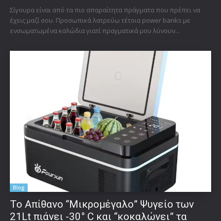
Σίγουρα είναι από τα πιο απαραίτητα πράγματα που πρέπει να
έχεις μαζί σου. Προσωπικά λατρεύω τέτοια power banks με
ενσωματωμένα καλώδια γιατί πραγματικά μου λύνουν...
Blog
Το Απίθανο “Μικρομέγαλο” Ψυγείο των
21Lt πιάνει -30° C και “κοκαλώνει” τα