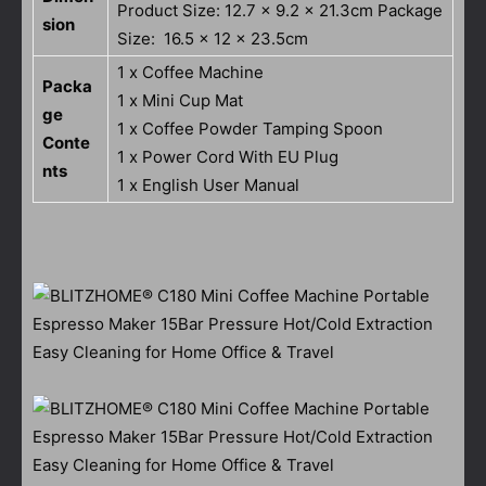
Product Size: 12.7 x 9.2 x 21.3cm Package
sion
Size: 16.5 x 12 x 23.5cm
1 x Coffee Machine
Packa
1 x Mini Cup Mat
ge
1 x Coffee Powder Tamping Spoon
Conte
1 x Power Cord With EU Plug
nts
1 x English User Manual