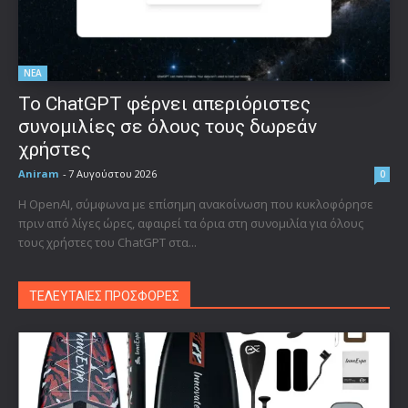
ΝΕΑ
Το ChatGPT φέρνει απεριόριστες
συνομιλίες σε όλους τους δωρεάν
χρήστες
Aniram
-
7 Αυγούστου 2026
0
Η OpenAI, σύμφωνα με επίσημη ανακοίνωση που κυκλοφόρησε
πριν από λίγες ώρες, αφαιρεί τα όρια στη συνομιλία για όλους
τους χρήστες του ChatGPT στα...
ΤΕΛΕΥΤΑΙΕΣ ΠΡΟΣΦΟΡΕΣ