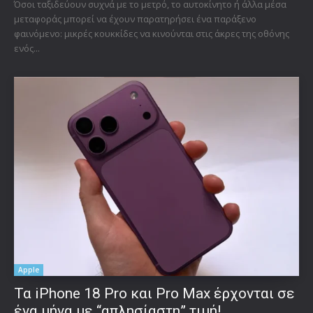
Όσοι ταξιδεύουν συχνά με το μετρό, το αυτοκίνητο ή άλλα μέσα
μεταφοράς μπορεί να έχουν παρατηρήσει ένα παράξενο
φαινόμενο: μικρές κουκκίδες να κινούνται στις άκρες της οθόνης
ενός...
Apple
Τα iPhone 18 Pro και Pro Max έρχονται σε
ένα μήνα με “απλησίαστη” τιμή!