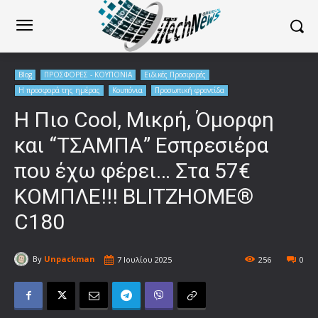
Blog
ΠΡΟΣΦΟΡΕΣ - ΚΟΥΠΟΝΙΑ
Ειδικές Προσφορές
Η προσφορά της ημέρας
Κουπόνια
Προσωπική φροντίδα
Η Πιο Cool, Μικρή, Όμορφη
και “ΤΣΑΜΠΑ” Εσπρεσιέρα
που έχω φέρει… Στα 57€
ΚΟΜΠΛΕ!!! BLITZHOME®
C180
By
Unpackman
7 Ιουλίου 2025
256
0