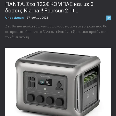
ΠΑΝΤΑ. Στα 122€ ΚΟΜΠΛΕ και με 3
δόσεις Klarna!!! Foursun 21lt...
Unpackman
-
27 Ιουλίου 2026
0
Δεν θα πω πολλά εδώ γιατί θα ακούσεις αρκετά χρήσιμα που θα
σε προστατεύσουν στο βίντεο... είναι ένα εξαιρετικό προϊόν που
το κάνει ακόμη...