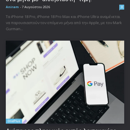
Aniram
-
7 Αυγούστου 2026
0
Τα iPhone 18 Pro, iPhone 18 Pro Max και iPhone Ultra αναμένεται
να παρουσιαστούν τον επόμενο μήνα από την Apple, με τον Mark
Gurman...
OnePlus