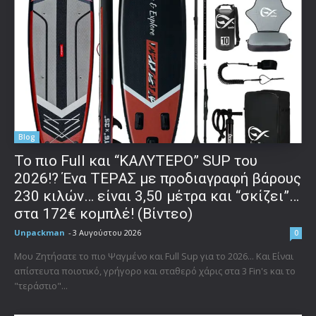
Blog
To πιο Full και “ΚΑΛΥΤΕΡΟ” SUP του
2026!? Ένα ΤΕΡΑΣ με προδιαγραφή βάρους
230 κιλών… είναι 3,50 μέτρα και “σκίζει”…
στα 172€ κομπλέ! (Βίντεο)
Unpackman
-
3 Αυγούστου 2026
0
Μου Ζητήσατε το πιο Ψαγμένο και Full Sup για το 2026... Και Είναι
απίστευτα ποιοτικό, γρήγορο και σταθερό χάρις στα 3 Fin's και το
"τεράστιο"...