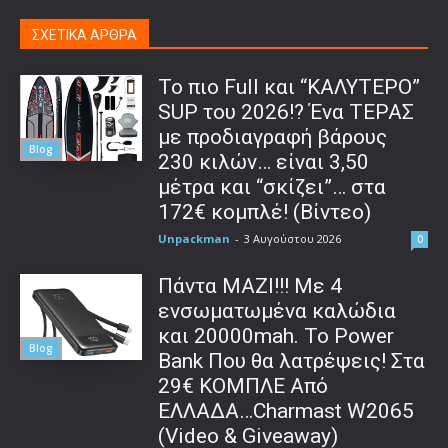
ΣΧΕΤΙΚΑ ΑΡΘΡΑ
To πιο Full και “ΚΑΛΥΤΕΡΟ”
SUP του 2026!? Ένα ΤΕΡΑΣ
με προδιαγραφή βάρους
Blog
230 κιλών… είναι 3,50
μέτρα και “σκίζει”… στα
172€ κομπλέ! (Βίντεο)
Unpackman
-
3 Αυγούστου 2026
0
Πάντα ΜΑΖΙ!!! Με 4
ενσωματωμένα καλώδια
και 20000mah. Το Power
Blog
Bank Που θα λατρέψεις! Στα
29€ ΚΟΜΠΛΕ Από
ΕΛΛΑΔΑ…Charmast W2065
(Video & Giveaway)