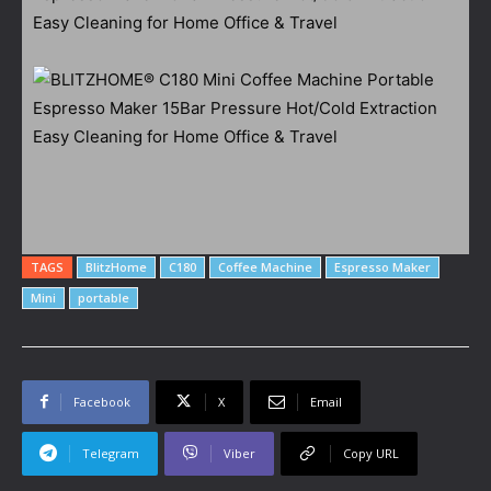
TAGS
BlitzHome
C180
Coffee Machine
Espresso Maker
Mini
portable
Facebook
X
Email
Telegram
Viber
Copy URL