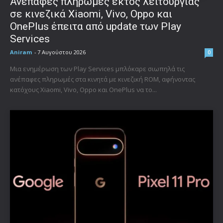
Ανέπαφες πληρωμές εκτός λειτουργίας
σε κινεζικά Xiaomi, Vivo, Oppo και
OnePlus έπειτα από update των Play
Services
Aniram
-
7 Αυγούστου 2026
0
Μια ενημέρωση των Play Services μπλόκαρε σιωπηλά τις
ανέπαφες πληρωμές στα κινητά με κινεζική ROM, αφήνοντας
κατόχους Xiaomi, Vivo, Oppo και OnePlus να το...