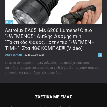
Blog
Astrolux ΕΑ05: Με 6200 Lumens! Ο πιο
“ΨΑΓΜΕΝΟΣ” Διπλής Δέσμης mini
“Τακτικός Φακός… στην πιο “ΨΑΓΜΕΝΗ
ΤΙΜΗ”. Στα 48€ ΚΟΜΠΛΕ!!! (Video)
Unpackman
-
22 Ιουλίου 2026
0
Σε αυτό το κομμάτι της τεχνολογίας που περιέχει και τους
φακούς... πραγματικά μπορείς να χαθείς γιατί υπάρχουν, άπειρες
επιλογές λες και υπάρχει ένας φακός...
ΣΧΕΤΙΚΑ ΜΕ ΕΜΑΣ