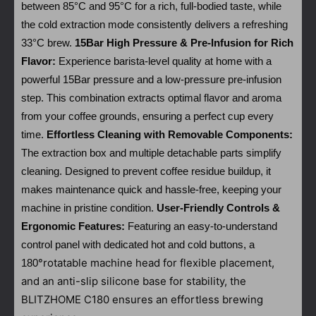
between 85°C and 95°C for a rich, full-bodied taste, while
the cold extraction mode consistently delivers a refreshing
33°C brew.
15Bar High Pressure & Pre-Infusion for Rich
Flavor:
Experience barista-level quality at home with a
powerful 15Bar pressure and a low-pressure pre-infusion
step. This combination extracts optimal flavor and aroma
from your coffee grounds, ensuring a perfect cup every
time.
Effortless Cleaning with Removable Components:
The extraction box and multiple detachable parts simplify
cleaning. Designed to prevent coffee residue buildup, it
makes maintenance quick and hassle-free, keeping your
machine in pristine condition.
User-Friendly Controls &
Ergonomic Features:
Featuring an easy-to-understand
control panel with dedicated hot and cold buttons, a
°rotatable machine head for flexible placement,
180
and an anti-slip silicone base for stability, the
BLITZHOME C180 ensures an effortless brewing