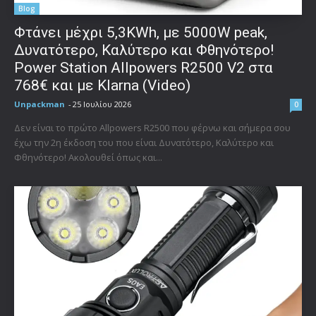
Blog
Φτάνει μέχρι 5,3KWh, με 5000W peak,
Δυνατότερο, Καλύτερο και Φθηνότερο!
Power Station Allpowers R2500 V2 στα
768€ και με Klarna (Video)
Unpackman
-
25 Ιουλίου 2026
0
Δεν είναι το πρώτο Allpowers R2500 που φέρνω και σήμερα σου
έχω την 2η έκδοση του που είναι Δυνατότερο, Καλύτερο και
Φθηνότερο! Ακολουθεί όπως και...