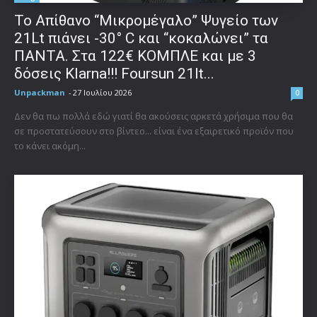
Το Απίθανο “Μικρομέγαλο” Ψυγείο των
21Lt πιάνει -30° C και “κοκαλώνει” τα
ΠΑΝΤΑ. Στα 122€ ΚΟΜΠΛΕ και με 3
δόσεις Klarna!!! Foursun 21lt...
Unpackman
-
27 Ιουλίου 2026
0
Δεν θα πω πολλά εδώ γιατί θα ακούσεις αρκετά χρήσιμα που θα
σε προστατεύσουν στο βίντεο... είναι ένα εξαιρετικό προϊόν που
το κάνει ακόμη...