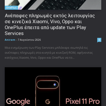
OnePlus
Ανέπαφες πληρωμές εκτός λειτουργίας
σε κινεζικά Xiaomi, Vivo, Oppo και
OnePlus έπειτα από update των Play
Services
Aniram
-
7 Αυγούστου 2026
0
Μια ενημέρωση των Play Services μπλόκαρε σιωπηλά τις
ανέπαφες πληρωμές στα κινητά με κινεζική ROM, αφήνοντας
κατόχους Xiaomi, Vivo, Oppo και OnePlus να το...