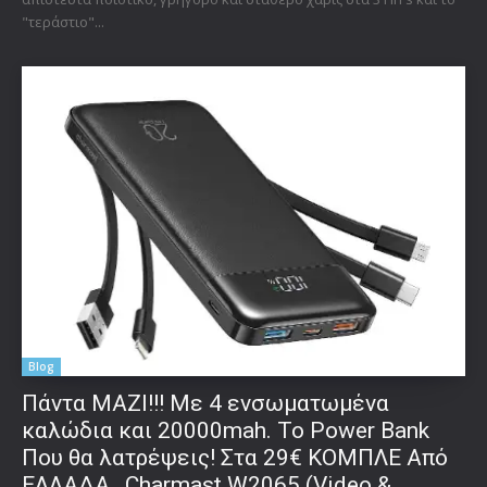
"τεράστιο"...
Blog
Πάντα ΜΑΖΙ!!! Με 4 ενσωματωμένα
καλώδια και 20000mah. Το Power Bank
Που θα λατρέψεις! Στα 29€ ΚΟΜΠΛΕ Από
ΕΛΛΑΔΑ…Charmast W2065 (Video &