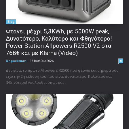
Blog
Φτάνει μέχρι 5,3KWh, με 5000W peak,
Δυνατότερο, Καλύτερο και Φθηνότερο!
Power Station Allpowers R2500 V2 στα
768€ και με Klarna (Video)
Unpackman
-
25 Ιουλίου 2026
0
Δεν είναι το πρώτο Allpowers R2500 που φέρνω και σήμερα σου
έχω την 2η έκδοση του που είναι Δυνατότερο, Καλύτερο και
Φθηνότερο! Ακολουθεί όπως και...