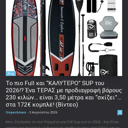
Blog
To πιο Full και “ΚΑΛΥΤΕΡΟ” SUP του
2026!? Ένα ΤΕΡΑΣ με προδιαγραφή βάρους
230 κιλών… είναι 3,50 μέτρα και “σκίζει”…
στα 172€ κομπλέ! (Βίντεο)
Unpackman
-
3 Αυγούστου 2026
0
Μου Ζητήσατε το πιο Ψαγμένο και Full Sup για το 2026... Και Είναι
απίστευτα ποιοτικό, γρήγορο και σταθερό χάρις στα 3 Fin's και το