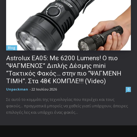
Blog
Astrolux ΕΑ05: Με 6200 Lumens! Ο πιο
“ΨΑΓΜΕΝΟΣ” Διπλής Δέσμης mini
“Τακτικός Φακός… στην πιο “ΨΑΓΜΕΝΗ
ΤΙΜΗ”. Στα 48€ ΚΟΜΠΛΕ!!! (Video)
Unpackman
-
22 Ιουλίου 2026
0
Σε αυτό το κομμάτι της τεχνολογίας που περιέχει και τους
φακούς... πραγματικά μπορείς να χαθείς γιατί υπάρχουν, άπειρες
επιλογές λες και υπάρχει ένας φακός...