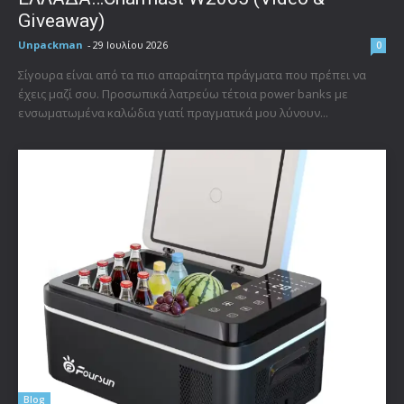
Giveaway)
Unpackman
-
29 Ιουλίου 2026
0
Σίγουρα είναι από τα πιο απαραίτητα πράγματα που πρέπει να
έχεις μαζί σου. Προσωπικά λατρεύω τέτοια power banks με
ενσωματωμένα καλώδια γιατί πραγματικά μου λύνουν...
Blog