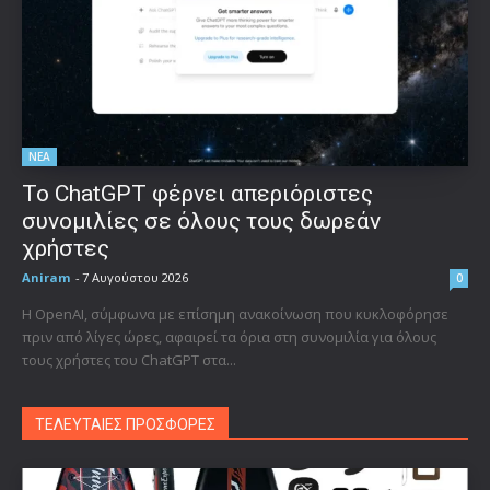
ΝΕΑ
Το ChatGPT φέρνει απεριόριστες
συνομιλίες σε όλους τους δωρεάν
χρήστες
Aniram
-
7 Αυγούστου 2026
0
Η OpenAI, σύμφωνα με επίσημη ανακοίνωση που κυκλοφόρησε
πριν από λίγες ώρες, αφαιρεί τα όρια στη συνομιλία για όλους
τους χρήστες του ChatGPT στα...
ΤΕΛΕΥΤΑΙΕΣ ΠΡΟΣΦΟΡΕΣ