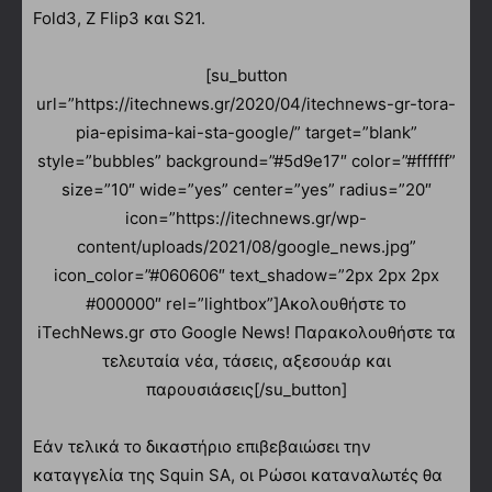
Fold3, Z Flip3 και S21.
[su_button
url=”https://itechnews.gr/2020/04/itechnews-gr-tora-
pia-episima-kai-sta-google/” target=”blank”
style=”bubbles” background=”#5d9e17″ color=”#ffffff”
size=”10″ wide=”yes” center=”yes” radius=”20″
icon=”https://itechnews.gr/wp-
content/uploads/2021/08/google_news.jpg”
icon_color=”#060606″ text_shadow=”2px 2px 2px
#000000″ rel=”lightbox”]Ακολουθήστε το
iTechNews.gr στο Google News! Παρακολουθήστε τα
τελευταία νέα, τάσεις, αξεσουάρ και
παρουσιάσεις[/su_button]
Εάν τελικά το δικαστήριο επιβεβαιώσει την
καταγγελία της Squin SA, οι Ρώσοι καταναλωτές θα