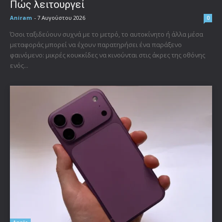
Πώς λειτουργεί
Aniram
-
7 Αυγούστου 2026
0
Όσοι ταξιδεύουν συχνά με το μετρό, το αυτοκίνητο ή άλλα μέσα
μεταφοράς μπορεί να έχουν παρατηρήσει ένα παράξενο
φαινόμενο: μικρές κουκκίδες να κινούνται στις άκρες της οθόνης
ενός...