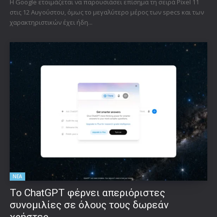
Η Google ετοιμάζεται να παρουσιάσει επίσημα τη σειρά Pixel 11
στις 12 Αυγούστου, όμως το μεγαλύτερο μέρος των specs και των
χαρακτηριστικών έχει ήδη...
ΝΕΑ
Το ChatGPT φέρνει απεριόριστες
συνομιλίες σε όλους τους δωρεάν
χρήστες