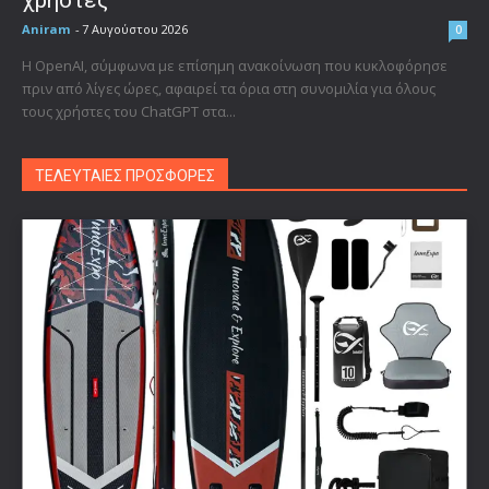
Aniram
-
7 Αυγούστου 2026
0
Η OpenAI, σύμφωνα με επίσημη ανακοίνωση που κυκλοφόρησε
πριν από λίγες ώρες, αφαιρεί τα όρια στη συνομιλία για όλους
τους χρήστες του ChatGPT στα...
ΤΕΛΕΥΤΑΙΕΣ ΠΡΟΣΦΟΡΕΣ