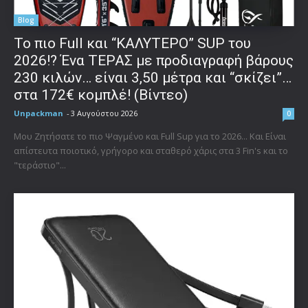
Blog
To πιο Full και “ΚΑΛΥΤΕΡΟ” SUP του
2026!? Ένα ΤΕΡΑΣ με προδιαγραφή βάρους
230 κιλών… είναι 3,50 μέτρα και “σκίζει”…
στα 172€ κομπλέ! (Βίντεο)
Unpackman
-
3 Αυγούστου 2026
0
Μου Ζητήσατε το πιο Ψαγμένο και Full Sup για το 2026... Και Είναι
απίστευτα ποιοτικό, γρήγορο και σταθερό χάρις στα 3 Fin's και το
"τεράστιο"...