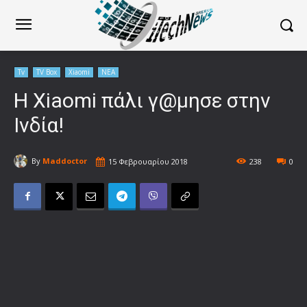
Tv
TV Box
Xiaomi
ΝΕΑ
Η Xiaomi πάλι γ@μησε στην
Ινδία!
By
Maddoctor
15 Φεβρουαρίου 2018
238
0