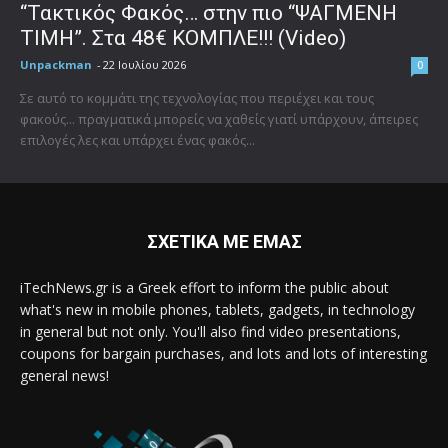
“Τακτικός Φακός… στην πιο “ΨΑΓΜΕΝΗ
ΤΙΜΗ”. Στα 48€ ΚΟΜΠΛΕ!!! (Video)
Unpackman
-
22 Ιουλίου 2026
0
Σε αυτό το κομμάτι της τεχνολογίας που περιέχει και τους
φακούς... πραγματικά μπορείς να χαθείς γιατί υπάρχουν, άπειρες
επιλογές λες και υπάρχει ένας φακός...
ΣΧΕΤΙΚΑ ΜΕ ΕΜΑΣ
iTechNews.gr is a Greek effort to inform the public about
what's new in mobile phones, tablets, gadgets, in technology
in general but not only. You'll also find video presentations,
coupons for bargain purchases, and lots and lots of interesting
general news!