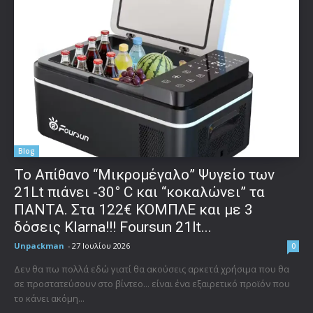
Blog
Το Απίθανο “Μικρομέγαλο” Ψυγείο των
21Lt πιάνει -30° C και “κοκαλώνει” τα
ΠΑΝΤΑ. Στα 122€ ΚΟΜΠΛΕ και με 3
δόσεις Klarna!!! Foursun 21lt...
Unpackman
-
27 Ιουλίου 2026
0
Δεν θα πω πολλά εδώ γιατί θα ακούσεις αρκετά χρήσιμα που θα
σε προστατεύσουν στο βίντεο... είναι ένα εξαιρετικό προϊόν που
το κάνει ακόμη...