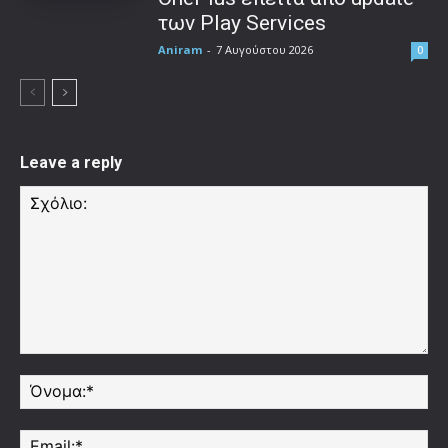
των Play Services
Aniram
-
7 Αυγούστου 2026
0
Leave a reply
Σχόλιο:
Όν
Ema