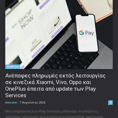
OnePlus
Ανέπαφες πληρωμές εκτός λειτουργίας
σε κινεζικά Xiaomi, Vivo, Oppo και
OnePlus έπειτα από update των Play
Services
Aniram
-
7 Αυγούστου 2026
0
Μια ενημέρωση των Play Services μπλόκαρε σιωπηλά τις
ανέπαφες πληρωμές στα κινητά με κινεζική ROM, αφήνοντας