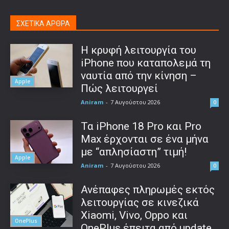
ΣΧΕΤΙΚΑ ΑΡΘΡΑ
Η κρυφή λειτουργία του
iPhone που καταπολεμά τη
ναυτία από την κίνηση –
Apple
Πώς λειτουργεί
Aniram
-
7 Αυγούστου 2026
0
Τα iPhone 18 Pro και Pro
Max έρχονται σε ένα μήνα
με “απλησίαστη” τιμή!
Apple
Aniram
-
7 Αυγούστου 2026
0
Ανέπαφες πληρωμές εκτός
λειτουργίας σε κινεζικά
Xiaomi, Vivo, Oppo και
OnePlus
OnePlus έπειτα από update