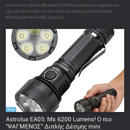
Δεν είναι το πρώτο Allpowers R2500 που φέρνω και σήμερα σου
έχω την 2η έκδοση του που είναι Δυνατότερο, Καλύτερο και
Φθηνότερο! Ακολουθεί όπως και...
Blog
Astrolux ΕΑ05: Με 6200 Lumens! Ο πιο
“ΨΑΓΜΕΝΟΣ” Διπλής Δέσμης mini