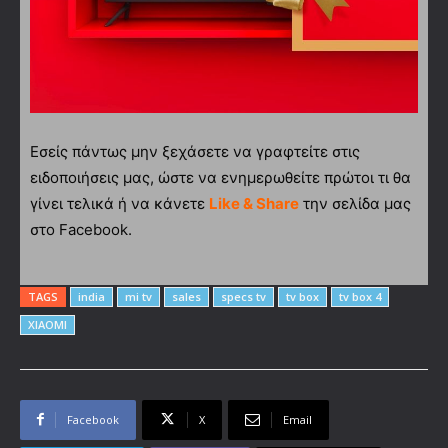
Εσείς πάντως μην ξεχάσετε να γραφτείτε στις
ειδοποιήσεις μας, ώστε να ενημερωθείτε πρώτοι τι θα
γίνει τελικά ή να κάνετε
Like & Share
την σελίδα μας
στο Facebook.
TAGS
india
mi tv
sales
specs tv
tv box
tv box 4
XIAOMI
Facebook
X
Email