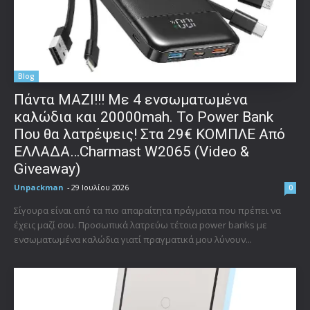
Blog
Πάντα ΜΑΖΙ!!! Με 4 ενσωματωμένα
καλώδια και 20000mah. Το Power Bank
Που θα λατρέψεις! Στα 29€ ΚΟΜΠΛΕ Από
ΕΛΛΑΔΑ…Charmast W2065 (Video &
Giveaway)
Unpackman
-
29 Ιουλίου 2026
0
Σίγουρα είναι από τα πιο απαραίτητα πράγματα που πρέπει να
έχεις μαζί σου. Προσωπικά λατρεύω τέτοια power banks με
ενσωματωμένα καλώδια γιατί πραγματικά μου λύνουν...