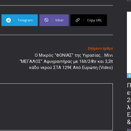
Telegram
Viber
Copy URL
Επόμενο άρθρο
Ο Μικρός “ΦΟΝΙΑΣ” της Υγρασίας… Μίνι
“ΜΕΓΑΛΟΣ” Αφυγραντήρας με 16lt/24hr και 3,2lt
κάδο νερού ΣΤΑ 129€ Από Ευρώπη (Video)
B
Π
ε
2
λ
Ε
&
U