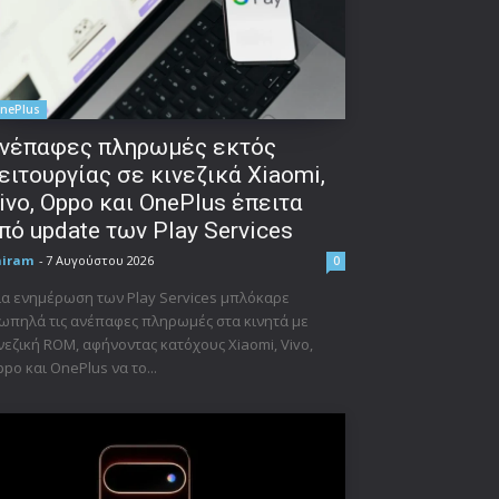
nePlus
νέπαφες πληρωμές εκτός
ειτουργίας σε κινεζικά Xiaomi,
ivo, Oppo και OnePlus έπειτα
πό update των Play Services
niram
-
7 Αυγούστου 2026
0
α ενημέρωση των Play Services μπλόκαρε
ωπηλά τις ανέπαφες πληρωμές στα κινητά με
νεζική ROM, αφήνοντας κατόχους Xiaomi, Vivo,
po και OnePlus να το...