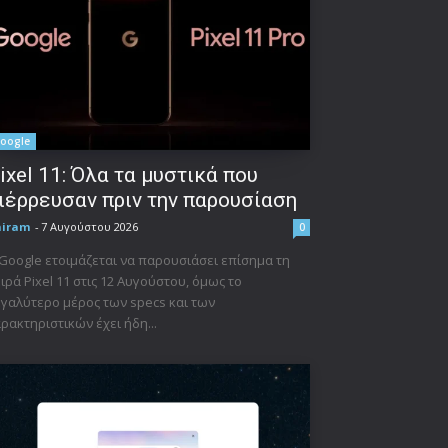
oogle
ixel 11: Όλα τα μυστικά που
ιέρρευσαν πριν την παρουσίαση
niram
-
7 Αυγούστου 2026
0
Google ετοιμάζεται να παρουσιάσει επίσημα τη
ιρά Pixel 11 στις 12 Αυγούστου, όμως το
γαλύτερο μέρος των specs και των
ρακτηριστικών έχει ήδη...