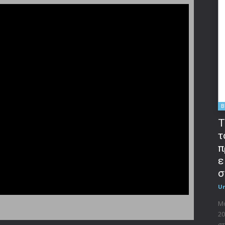
B
T
τ
π
ε
σ
U
Μο
20
στ