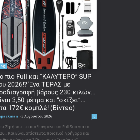
log
o πιο Full και “ΚΑΛΥΤΕΡΟ” SUP
ου 2026!? Ένα ΤΕΡΑΣ με
ροδιαγραφή βάρους 230 κιλών…
ίναι 3,50 μέτρα και “σκίζει”…
τα 172€ κομπλέ! (Βίντεο)
npackman
-
3 Αυγούστου 2026
0
υ Ζητήσατε το πιο Ψαγμένο και Full Sup για το
26... Και Είναι απίστευτα ποιοτικό, γρήγορο και
αθερό χάρις στα 3 Fin's και το "τεράστιο"...