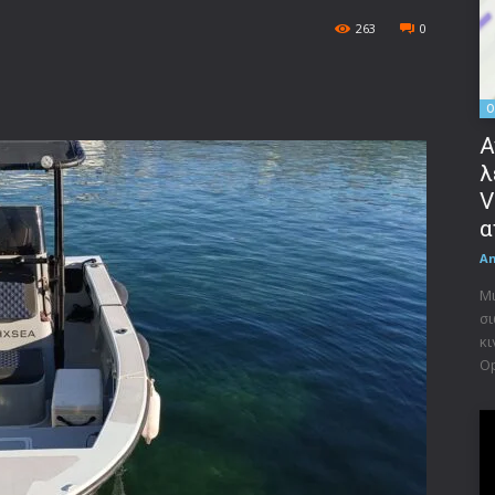
263
0
O
Α
λ
V
α
A
Μι
σι
κι
Op