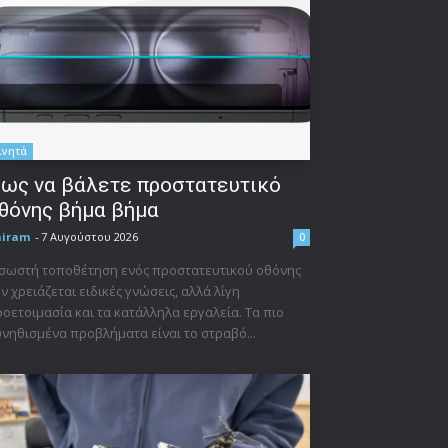
ινητά
ως να βάλετε προστατευτικό
θόνης βήμα βήμα
niram
-
7 Αυγούστου 2026
0
σωστή τοποθέτηση ενός προστατευτικού οθόνης
ν χρειάζεται ειδικές γνώσεις, αλλά λίγη
οετοιμασία και τα κατάλληλα εργαλεία. Τα πιο
νηθισμένα προβλήματα είναι το στραβό...