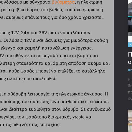
 συνδυασμό με σύγχρονα
βυθόμετρα
, η ηλεκτρική
 με ακρίβεια δομές του βυθού, κοπάδια ψαριών ή
ι ακριβώς επάνω τους για όσο χρόνο χρειαστεί.
δόσεις 12V, 24V και 36V ώστε να καλύπτουν
 Οι λύσεις 12V είναι ιδανικές για μικρότερα σκάφη
Κ
 έλεγχο και χαμηλή κατανάλωση ενέργειας.
Π
36V απευθύνονται σε μεγαλύτερα και βαρύτερα
ο
λύτερη σταθερότητα και άριστη απόδοση ακόμα και
A
Έτσι, κάθε ψαράς μπορεί να επιλέξει το κατάλληλο
ος αλιείας που ακολουθεί.
Η 
δε
πρ
ί η αθόρυβη λειτουργία της ηλεκτρικής άγκυρας. Η
συ
ποίησης του σκάφους είναι καθοριστική, ειδικά σε
ίναι ιδιαίτερα ευαίσθητα στον θόρυβο. Σε συνδυασμό
εγγίσει τον ψαρότοπο διακριτικά, χωρίς να
ά τις πιθανότητες επιτυχίας.