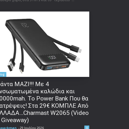
log
άντα ΜΑΖΙ!!! Με 4
νσωματωμένα καλώδια και
0000mah. Το Power Bank Που θα
ατρέψεις! Στα 29€ ΚΟΜΠΛΕ Από
ΛΛΑΔΑ…Charmast W2065 (Video
 Giveaway)
npackman
-
29 Ιουλίου 2026
0