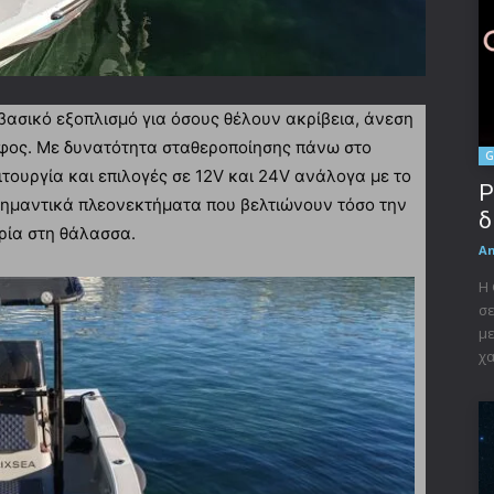
βασικό εξοπλισμό για όσους θέλουν ακρίβεια, άνεση
φος. Με δυνατότητα σταθεροποίησης πάνω στο
G
ιτουργία και επιλογές σε 12V και 24V ανάλογα με το
P
σημαντικά πλεονεκτήματα που βελτιώνουν τόσο την
δ
ρία στη θάλασσα.
A
Η 
σε
με
χα