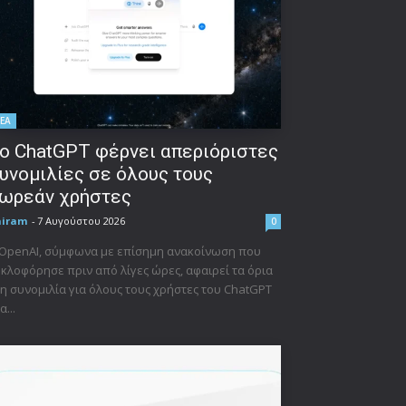
ΕΑ
ο ChatGPT φέρνει απεριόριστες
υνομιλίες σε όλους τους
ωρεάν χρήστες
niram
-
7 Αυγούστου 2026
0
 OpenAI, σύμφωνα με επίσημη ανακοίνωση που
κλοφόρησε πριν από λίγες ώρες, αφαιρεί τα όρια
η συνομιλία για όλους τους χρήστες του ChatGPT
α...