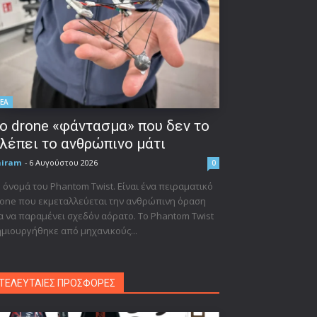
ΕΑ
ο drone «φάντασμα» που δεν το
λέπει το ανθρώπινο μάτι
niram
-
6 Αυγούστου 2026
0
 όνομά του Phantom Twist. Είναι ένα πειραματικό
one που εκμεταλλεύεται την ανθρώπινη όραση
α να παραμένει σχεδόν αόρατο. Το Phantom Twist
μιουργήθηκε από μηχανικούς...
ΤΕΛΕΥΤΑΙΕΣ ΠΡΟΣΦΟΡΕΣ