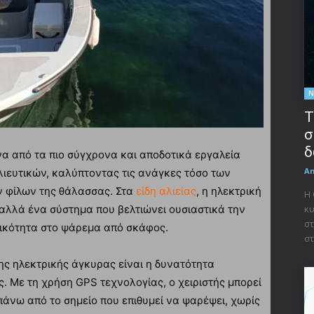
Ν
Τ
σ
δ
να από τα πιο σύγχρονα και αποδοτικά εργαλεία
A
ιευτικών, καλύπτοντας τις ανάγκες τόσο των
ν φίλων της θάλασσας. Στα
είδη αλιείας
, η ηλεκτρική
Η
 αλλά ένα σύστημα που βελτιώνει ουσιαστικά την
κυ
στ
τικότητα στο ψάρεμα από σκάφος.
στ
ς ηλεκτρικής άγκυρας είναι η δυνατότητα
. Με τη χρήση GPS τεχνολογίας, ο χειριστής μπορεί
πάνω από το σημείο που επιθυμεί να ψαρέψει, χωρίς