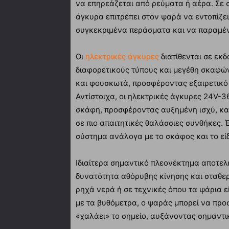
να επηρεάζεται από ρεύματα ή αέρα. Σε
άγκυρα επιτρέπει στον ψαρά να εντοπίζει
συγκεκριμένα περάσματα και να παραμένε
Οι
ηλεκτρικές άγκυρες
διατίθενται σε εκ
διαφορετικούς τύπους και μεγέθη σκαφών.
και φουσκωτά, προσφέροντας εξαιρετικό
Αντίστοιχα, οι ηλεκτρικές άγκυρες 24V-
σκάφη, προσφέροντας αυξημένη ισχύ, κα
σε πιο απαιτητικές θαλάσσιες συνθήκες. 
σύστημα ανάλογα με το σκάφος και το είδ
Ιδιαίτερα σημαντικό πλεονέκτημα αποτελε
δυνατότητα αθόρυβης κίνησης και σταθερο
ρηχά νερά ή σε τεχνικές όπου τα ψάρια ε
με τα βυθόμετρα, ο ψαράς μπορεί να προσ
«χαλάει» το σημείο, αυξάνοντας σημαντικ