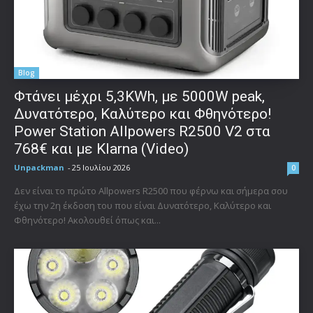
Blog
Φτάνει μέχρι 5,3KWh, με 5000W peak,
Δυνατότερο, Καλύτερο και Φθηνότερο!
Power Station Allpowers R2500 V2 στα
768€ και με Klarna (Video)
Unpackman
-
25 Ιουλίου 2026
0
Δεν είναι το πρώτο Allpowers R2500 που φέρνω και σήμερα σου
έχω την 2η έκδοση του που είναι Δυνατότερο, Καλύτερο και
Φθηνότερο! Ακολουθεί όπως και...