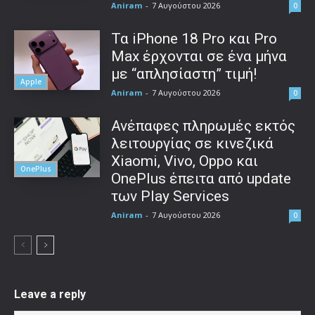
Aniram
-
7 Αυγούστου 2026
0
Τα iPhone 18 Pro και Pro
Max έρχονται σε ένα μήνα
με “απλησίαστη” τιμή!
Apple
Aniram
-
7 Αυγούστου 2026
0
Ανέπαφες πληρωμές εκτός
λειτουργίας σε κινεζικά
Xiaomi, Vivo, Oppo και
OnePlus
OnePlus έπειτα από update
των Play Services
Aniram
-
7 Αυγούστου 2026
0
Leave a reply