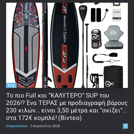
Blog
To πιο Full και “ΚΑΛΥΤΕΡΟ” SUP του
2026!? Ένα ΤΕΡΑΣ με προδιαγραφή βάρους
230 κιλών… είναι 3,50 μέτρα και “σκίζει”…
στα 172€ κομπλέ! (Βίντεο)
Unpackman
-
3 Αυγούστου 2026
0