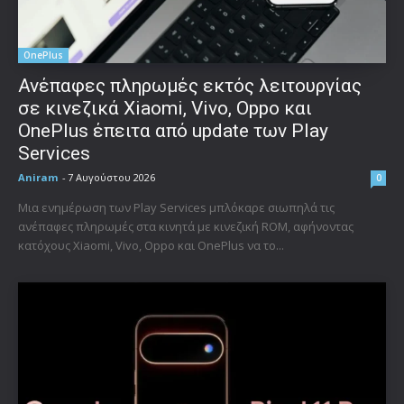
OnePlus
Ανέπαφες πληρωμές εκτός λειτουργίας
σε κινεζικά Xiaomi, Vivo, Oppo και
OnePlus έπειτα από update των Play
Services
Aniram
-
7 Αυγούστου 2026
0
Μια ενημέρωση των Play Services μπλόκαρε σιωπηλά τις
ανέπαφες πληρωμές στα κινητά με κινεζική ROM, αφήνοντας
κατόχους Xiaomi, Vivo, Oppo και OnePlus να το...