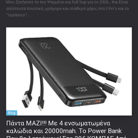
Μου Ζητήσατε το πιο Ψαγμένο και Full Sup για το 2026... Και Είναι
απίστευτα ποιοτικό, γρήγορο και σταθερό χάρις στα 3 Fin's και το
"τεράστιο"...
Blog
Πάντα ΜΑΖΙ!!! Με 4 ενσωματωμένα
καλώδια και 20000mah. Το Power Bank