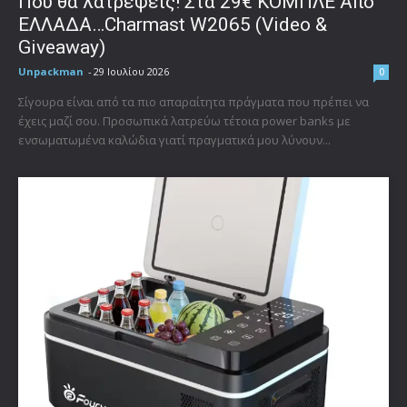
Που θα λατρέψεις! Στα 29€ ΚΟΜΠΛΕ Από
ΕΛΛΑΔΑ…Charmast W2065 (Video &
Giveaway)
Unpackman
-
29 Ιουλίου 2026
0
Σίγουρα είναι από τα πιο απαραίτητα πράγματα που πρέπει να
έχεις μαζί σου. Προσωπικά λατρεύω τέτοια power banks με
ενσωματωμένα καλώδια γιατί πραγματικά μου λύνουν...