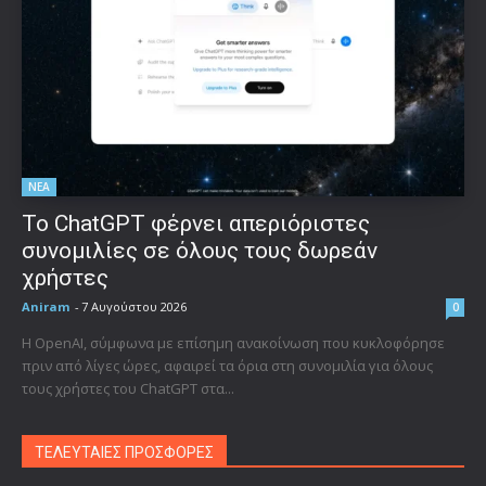
ΝΕΑ
Το ChatGPT φέρνει απεριόριστες
συνομιλίες σε όλους τους δωρεάν
χρήστες
Aniram
-
7 Αυγούστου 2026
0
Η OpenAI, σύμφωνα με επίσημη ανακοίνωση που κυκλοφόρησε
πριν από λίγες ώρες, αφαιρεί τα όρια στη συνομιλία για όλους
τους χρήστες του ChatGPT στα...
ΤΕΛΕΥΤΑΙΕΣ ΠΡΟΣΦΟΡΕΣ