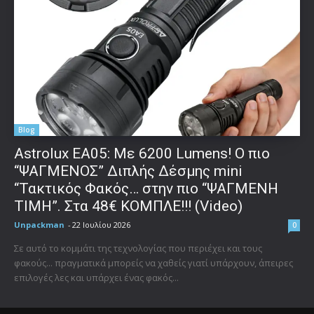
Blog
Astrolux ΕΑ05: Με 6200 Lumens! Ο πιο
“ΨΑΓΜΕΝΟΣ” Διπλής Δέσμης mini
“Τακτικός Φακός… στην πιο “ΨΑΓΜΕΝΗ
ΤΙΜΗ”. Στα 48€ ΚΟΜΠΛΕ!!! (Video)
Unpackman
-
22 Ιουλίου 2026
0
Σε αυτό το κομμάτι της τεχνολογίας που περιέχει και τους
φακούς... πραγματικά μπορείς να χαθείς γιατί υπάρχουν, άπειρες
επιλογές λες και υπάρχει ένας φακός...