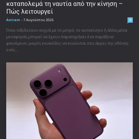
καταπολεμά τη ναυτία από την κίνηση –
Πώς λειτουργεί
Aniram
-
7 Αυγούστου 2026
0
Όσοι ταξιδεύουν συχνά με το μετρό, το αυτοκίνητο ή άλλα μέσα
μεταφοράς μπορεί να έχουν παρατηρήσει ένα παράξενο
φαινόμενο: μικρές κουκκίδες να κινούνται στις άκρες της οθόνης
ενός...