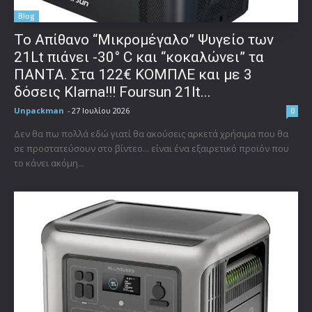
Blog
Το Απίθανο “Μικρομέγαλο” Ψυγείο των
21Lt πιάνει -30° C και “κοκαλώνει” τα
ΠΑΝΤΑ. Στα 122€ ΚΟΜΠΛΕ και με 3
δόσεις Klarna!!! Foursun 21lt...
Unpackman
-
27 Ιουλίου 2026
0
Δεν θα πω πολλά εδώ γιατί θα ακούσεις αρκετά χρήσιμα που θα
σε προστατεύσουν στο βίντεο... είναι ένα εξαιρετικό προϊόν που
το κάνει ακόμη...