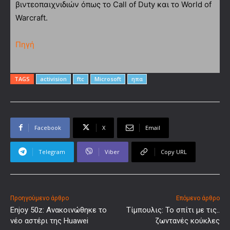
βιντεοπαιχνιδιών όπως το Call of Duty και το World of
Warcraft.
Πηγή
TAGS
activision
ftc
Microsoft
ηπα
Facebook
X
Email
Telegram
Viber
Copy URL
Προηγούμενο άρθρο
Επόμενο άρθρο
Enjoy 50z: Ανακοινώθηκε το
Τίμπουλις: Το σπίτι με τις..
νέο αστέρι της Huawei
ζωντανές κούκλες