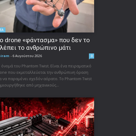
ΕΑ
ο drone «φάντασμα» που δεν το
λέπει το ανθρώπινο μάτι
niram
-
6 Αυγούστου 2026
0
 όνομά του Phantom Twist. Είναι ένα πειραματικό
one που εκμεταλλεύεται την ανθρώπινη όραση
α να παραμένει σχεδόν αόρατο. Το Phantom Twist
μιουργήθηκε από μηχανικούς...