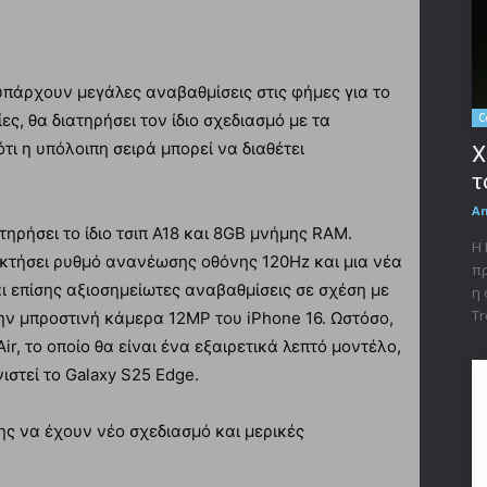
υπάρχουν μεγάλες αναβαθμίσεις στις φήμες για το
ς, θα διατηρήσει τον ίδιο σχεδιασμό με τα
C
ι η υπόλοιπη σειρά μπορεί να διαθέτει
X
τ
A
ατηρήσει το ίδιο τσιπ A18 και 8GB μνήμης RAM.
Η 
κτήσει ρυθμό ανανέωσης οθόνης 120Hz και μια νέα
πρ
ι επίσης αξιοσημείωτες αναβαθμίσεις σε σχέση με
η 
Tr
ν μπροστινή κάμερα 12MP του iPhone 16. Ωστόσο,
Air, το οποίο θα είναι ένα εξαιρετικά λεπτό μοντέλο,
ιστεί το Galaxy S25 Edge.
σης να έχουν νέο σχεδιασμό και μερικές