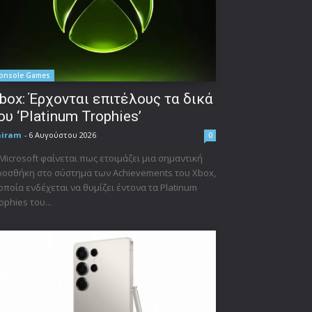
onsole Games
box: Έρχονται επιτέλους τα δικά
ου ‘Platinum Trophies’
niram
-
6 Αυγούστου 2026
0
Microsoft φαίνεται πως ετοιμάζει μια σημαντική
οσθήκη στο σύστημα των Achievements του Xbox,
οποία ενδέχεται να θυμίζει έντονα τα Platinum
ophies του...