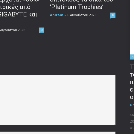
τρικές από
‘Platinum Trophies’
GIGABYTE και
Aniram
-
6 Αυγούστου 2026
0
Αυγούστου 2026
0
B
T
τ
π
ε
σ
U
Μο
20
στ