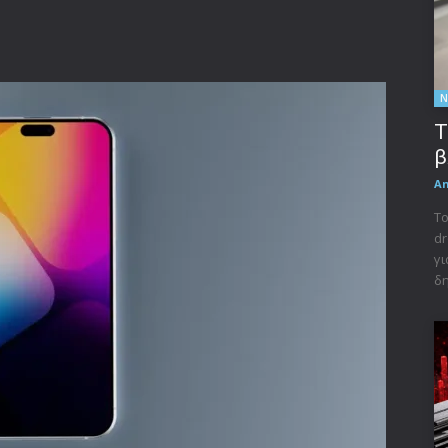
Ν
Τ
β
A
Το
dr
γι
δη