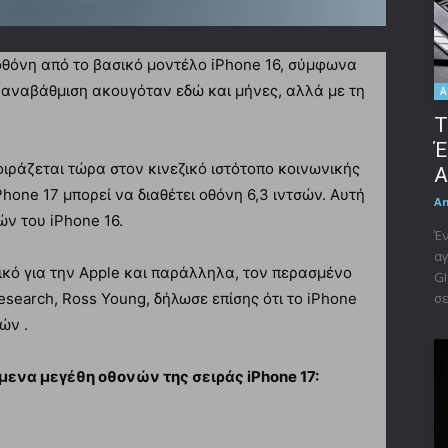
οθόνη από το βασικό μοντέλο iPhone 16, σύμφωνα
ή αναβάθμιση ακουγόταν εδώ και μήνες, αλλά με τη
A
Τ
Έ
 μοιράζεται τώρα στον κινεζικό ιστότοπο κοινωνικής
A
hone 17 μπορεί να διαθέτει οθόνη 6,3 ιντσών. Αυτή
A
ών του iPhone 16.
Έν
αγ
ορικό για την Apple και παράλληλα, τον περασμένο
GI
σε
esearch, Ross Young, δήλωσε επίσης ότι το iPhone
ών .
όμενα μεγέθη οθονών της σειράς iPhone 17: