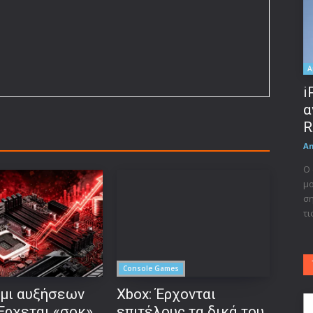
A
i
α
R
A
Ο 
μο
ση
τι
Console Games
μι αυξήσεων
Xbox: Έρχονται
 Έρχεται «σοκ»
επιτέλους τα δικά του