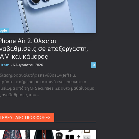
pple
Phone Air 2: Όλες οι
ναβαθμίσεις σε επεξεργαστή,
AM και κάμερες
niram
-
6 Αυγούστου 2026
0
διάσημος αναλυτής επενδύσεων Jeff Pu,
ιράστηκε σήμερα με το κοινό ένα ερευνητικό
μείωμα από τη CF Securities. Σε αυτό μαθαίνουμε
ς αναβαθμίσεις που...
ΤΕΛΕΥΤΑΙΕΣ ΠΡΟΣΦΟΡΕΣ