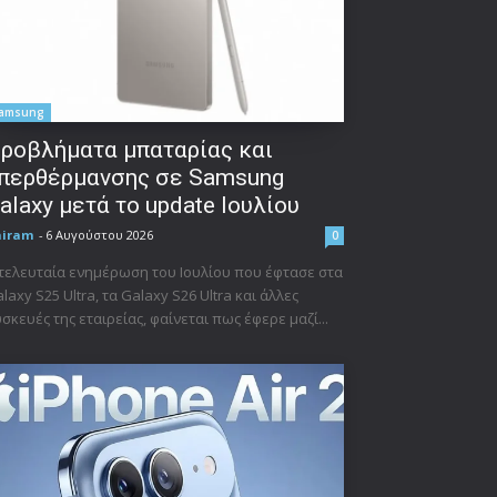
amsung
ροβλήματα μπαταρίας και
περθέρμανσης σε Samsung
alaxy μετά το update Ιουλίου
niram
-
6 Αυγούστου 2026
0
τελευταία ενημέρωση του Ιουλίου που έφτασε στα
laxy S25 Ultra, τα Galaxy S26 Ultra και άλλες
σκευές της εταιρείας, φαίνεται πως έφερε μαζί...