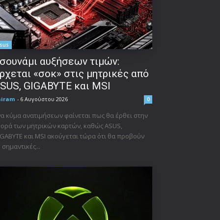
sus
σουνάμι αυξήσεων τιμών:
ρχεται «σοκ» στις μητρικές από
SUS, GIGABYTE και MSI
niram
-
6 Αυγούστου 2026
0
α κύμα ανατιμήσεων φαίνεται πως θα έρθει στην
ορά των μητρικών καρτών, καθώς ASUS,
GABYTE και MSI ακούγεται τώρα ότι θα προβούν
 σημαντικές...