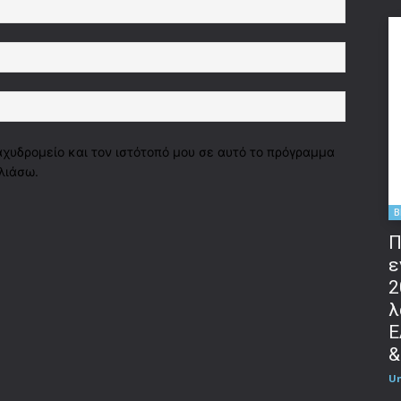
Όνομα:*
Email:*
Ιστοσελί
αχυδρομείο και τον ιστότοπό μου σε αυτό το πρόγραμμα
λιάσω.
B
Π
ε
2
λ
Ε
&
U