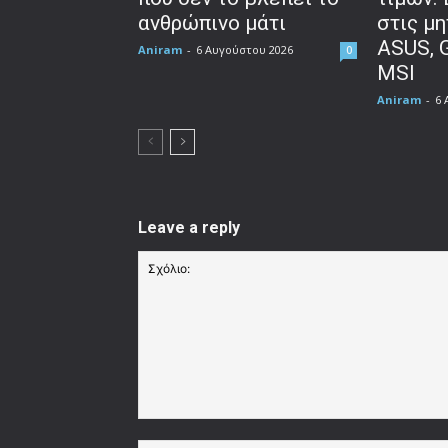
ανθρώπινο μάτι
στις μη
ASUS, 
Aniram
-
6 Αυγούστου 2026
0
MSI
Aniram
-
6 
Leave a reply
Σχόλιο: