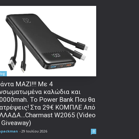
δα:
log
άντα ΜΑΖΙ!!! Με 4
νσωματωμένα καλώδια και
0000mah. Το Power Bank Που θα
ατρέψεις! Στα 29€ ΚΟΜΠΛΕ Από
ΛΛΑΔΑ…Charmast W2065 (Video
 Giveaway)
npackman
-
29 Ιουλίου 2026
0