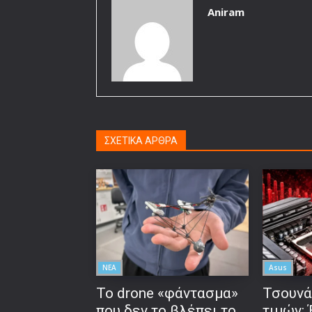
Aniram
ΣΧΕΤΙΚΑ ΑΡΘΡΑ
ΝΕΑ
Asus
Το drone «φάντασμα»
Τσουνά
που δεν το βλέπει το
τιμών: