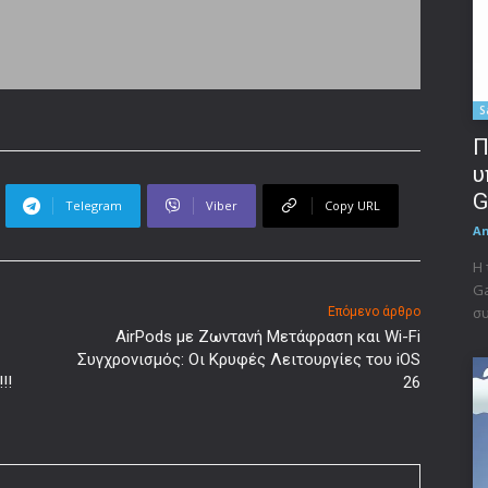
S
Π
υ
G
Telegram
Viber
Copy URL
A
Η 
Ga
συ
Επόμενο άρθρο
AirPods με Ζωντανή Μετάφραση και Wi-Fi
Συγχρονισμός: Οι Κρυφές Λειτουργίες του iOS
!!
26