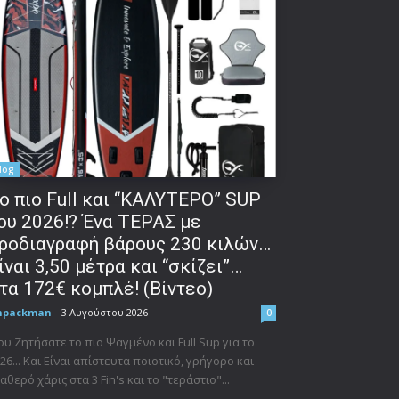
log
o πιο Full και “ΚΑΛΥΤΕΡΟ” SUP
ου 2026!? Ένα ΤΕΡΑΣ με
ροδιαγραφή βάρους 230 κιλών…
ίναι 3,50 μέτρα και “σκίζει”…
τα 172€ κομπλέ! (Βίντεο)
npackman
-
3 Αυγούστου 2026
0
υ Ζητήσατε το πιο Ψαγμένο και Full Sup για το
26... Και Είναι απίστευτα ποιοτικό, γρήγορο και
αθερό χάρις στα 3 Fin's και το "τεράστιο"...