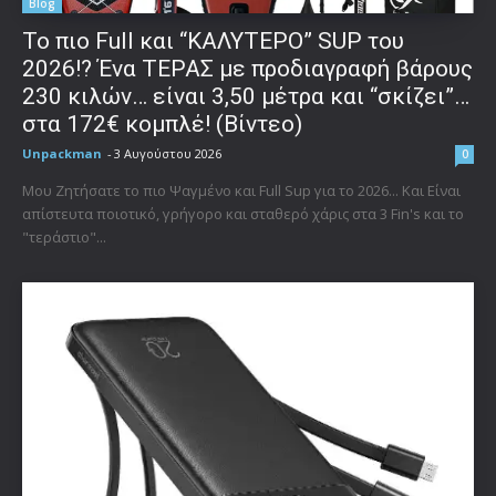
Blog
To πιο Full και “ΚΑΛΥΤΕΡΟ” SUP του
2026!? Ένα ΤΕΡΑΣ με προδιαγραφή βάρους
230 κιλών… είναι 3,50 μέτρα και “σκίζει”…
στα 172€ κομπλέ! (Βίντεο)
Unpackman
-
3 Αυγούστου 2026
0
Μου Ζητήσατε το πιο Ψαγμένο και Full Sup για το 2026... Και Είναι
απίστευτα ποιοτικό, γρήγορο και σταθερό χάρις στα 3 Fin's και το
"τεράστιο"...