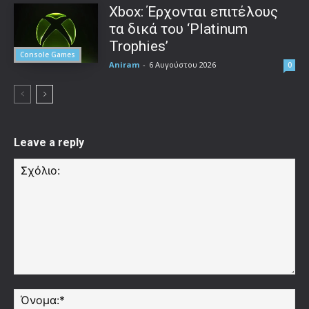
Xbox: Έρχονται επιτέλους
τα δικά του ‘Platinum
Trophies’
Console Games
Aniram
-
6 Αυγούστου 2026
0
Leave a reply
Σχόλιο:
Όν