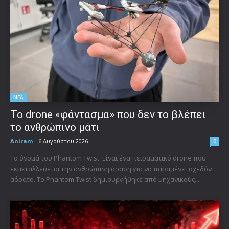
ΝΕΑ
Το drone «φάντασμα» που δεν το βλέπει
το ανθρώπινο μάτι
Aniram
-
6 Αυγούστου 2026
0
Το όνομά του Phantom Twist. Είναι ένα πειραματικό drone που
εκμεταλλεύεται την ανθρώπινη όραση για να παραμένει σχεδόν
αόρατο. Το Phantom Twist δημιουργήθηκε από μηχανικούς...