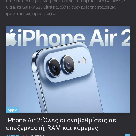
Η τελευταία ενημέρωση του Ιουλίου που έφτασε στα Galaxy S25
Ultra, τα Galaxy S26 Ultra και άλλες συσκευές της εταιρείας,
φαίνεται πως έφερε μαζί...
Apple
iPhone Air 2: Όλες οι αναβαθμίσεις σε
επεξεργαστή, RAM και κάμερες
Aniram
-
6 Αυγούστου 2026