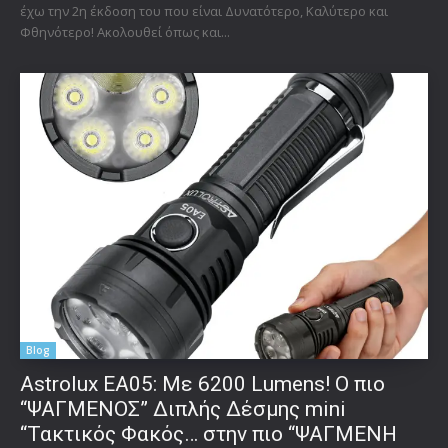
έχω την 2η έκδοση του που είναι Δυνατότερο, Καλύτερο και
Φθηνότερο! Ακολουθεί όπως και...
Blog
Astrolux ΕΑ05: Με 6200 Lumens! Ο πιο
“ΨΑΓΜΕΝΟΣ” Διπλής Δέσμης mini
“Τακτικός Φακός… στην πιο “ΨΑΓΜΕΝΗ