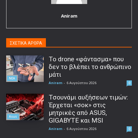
Aniram
ΣΧΕΤΙΚΑ ΑΡΘΡΑ
Το drone «φάντασμα» που
δεν το βλέπει το ανθρώπινο
μάτι
ΝΕΑ
Aniram
-
6 Αυγούστου 2026
0
Τσουνάμι αυξήσεων τιμών:
Έρχεται «σοκ» στις
μητρικές από ASUS,
Asus
GIGABYTE και MSI
Aniram
-
6 Αυγούστου 2026
0