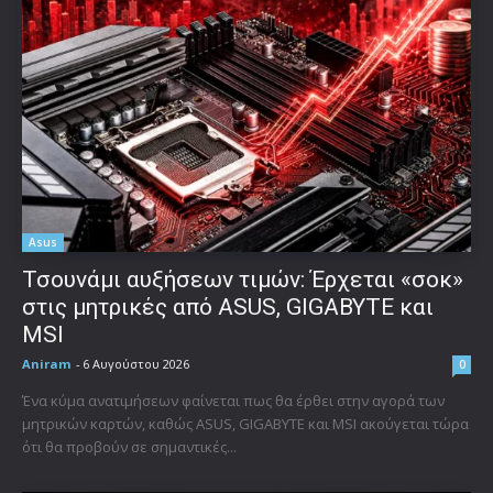
Asus
Τσουνάμι αυξήσεων τιμών: Έρχεται «σοκ»
στις μητρικές από ASUS, GIGABYTE και
MSI
Aniram
-
6 Αυγούστου 2026
0
Ένα κύμα ανατιμήσεων φαίνεται πως θα έρθει στην αγορά των
μητρικών καρτών, καθώς ASUS, GIGABYTE και MSI ακούγεται τώρα
ότι θα προβούν σε σημαντικές...