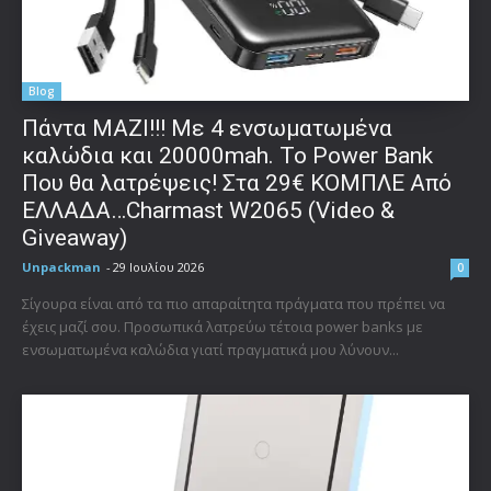
Blog
Πάντα ΜΑΖΙ!!! Με 4 ενσωματωμένα
καλώδια και 20000mah. Το Power Bank
Που θα λατρέψεις! Στα 29€ ΚΟΜΠΛΕ Από
ΕΛΛΑΔΑ…Charmast W2065 (Video &
Giveaway)
Unpackman
-
29 Ιουλίου 2026
0
Σίγουρα είναι από τα πιο απαραίτητα πράγματα που πρέπει να
έχεις μαζί σου. Προσωπικά λατρεύω τέτοια power banks με
ενσωματωμένα καλώδια γιατί πραγματικά μου λύνουν...