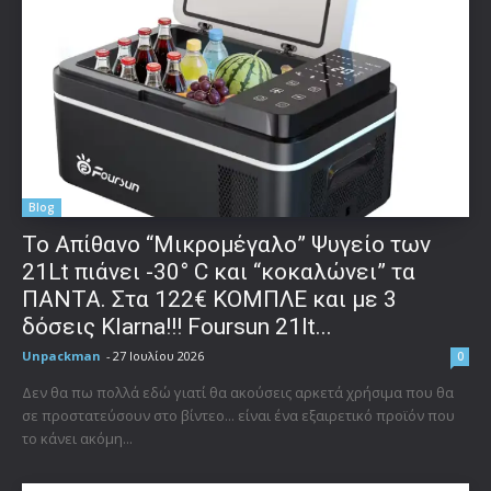
Blog
Το Απίθανο “Μικρομέγαλο” Ψυγείο των
21Lt πιάνει -30° C και “κοκαλώνει” τα
ΠΑΝΤΑ. Στα 122€ ΚΟΜΠΛΕ και με 3
δόσεις Klarna!!! Foursun 21lt...
Unpackman
-
27 Ιουλίου 2026
0
Δεν θα πω πολλά εδώ γιατί θα ακούσεις αρκετά χρήσιμα που θα
σε προστατεύσουν στο βίντεο... είναι ένα εξαιρετικό προϊόν που
το κάνει ακόμη...