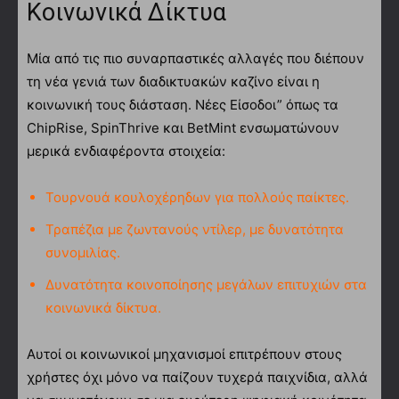
Κοινωνικά Δίκτυα
Μία από τις πιο συναρπαστικές αλλαγές που διέπουν
τη νέα γενιά των διαδικτυακών καζίνο είναι η
κοινωνική τους διάσταση. Νέες Είσοδοι” όπως τα
ChipRise, SpinThrive και BetMint ενσωματώνουν
μερικά ενδιαφέροντα στοιχεία:
Τουρνουά κουλοχέρηδων για πολλούς παίκτες.
Τραπέζια με ζωντανούς ντίλερ, με δυνατότητα
συνομιλίας.
Δυνατότητα κοινοποίησης μεγάλων επιτυχιών στα
κοινωνικά δίκτυα.
Αυτοί οι κοινωνικοί μηχανισμοί επιτρέπουν στους
χρήστες όχι μόνο να παίζουν τυχερά παιχνίδια, αλλά