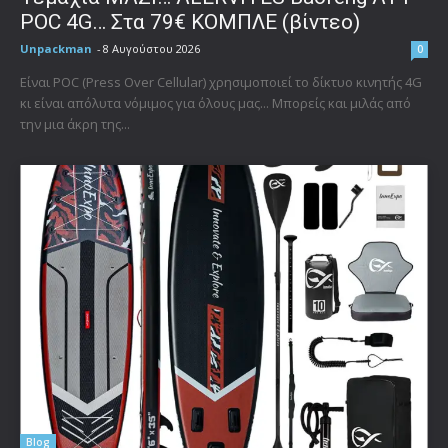
POC 4G… Στα 79€ ΚΟΜΠΛΕ (βίντεο)
Unpackman
-
8 Αυγούστου 2026
0
Είναι POC (Press Over Cellular) χρησιμοποιεί το δίκτυο κινητής 4G
κι είναι απόλυτα νόμιμος για όλους μας... Μπορείς και μιλάς από
την μια άκρη της...
Blog