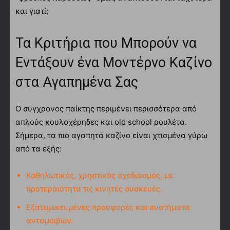
και γιατί;
Τα Κριτήρια που Μπορούν να
Εντάξουν ένα Μοντέρνο Καζίνο
στα Αγαπημένα Σας
Ο σύγχρονος παίκτης περιμένει περισσότερα από
απλούς κουλοχέρηδες και old school ρουλέτα.
Σήμερα, τα πιο αγαπητά καζίνο είναι χτισμένα γύρω
από τα εξής:
Καθηλωτικός, χρηστικός σχεδιασμός, με
προτεραιότητα τις κινητές συσκευές.
Εξατομικευμένες προσφορές και συστήματα
ανταμοιβών.