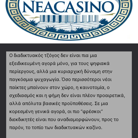
Ο διαδικτυακός τζόγος δεν είναι πια μια
εξειδικευμένη αγορά μόνο, για τους ψηφιακά
περίεργους, αλλά μια κυριαρχική δύναμη στην
παγκόσμια ψυχαγωγία. Όσο περισσότεροι νέοι
παίκτες μπαίνουν στον χώρο, η καινοτομία, ο
σχεδιασμός και η φήμη δεν είναι πλέον προαιρετικά,
αλλά απόλυτα βασικές προϋποθέσεις. Σε μια
κορεσμένη γενικά αγορά, οι πιο “φρέσκοι”
διεκδικητές είναι που αναδιαμορφώνουν, προς το
παρόν, το τοπίο των διαδικτυακών καζίνο.