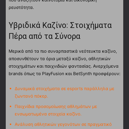
ρευστότητα.
Υβριδικά Καζίνο: Στοιχήματα
Πέρα από τα Σύνορα
Μερικά από τα πιο συναρπαστικά νεότευκτα καζίνο,
αποσυνθέτουν τα όρια μεταξύ καζίνο, αθλητικών
στοιχημάτων και παιχνιδιών φαντασίας. Ανερχόμενα
brands όπως τα PlayFusion και BetSynth προσφέρουν:
Δυναμικά στοιχήματα σε esports παράλληλα με
ζωντανό πόκερ.
Παιχνίδια προσομοίωσης αθλημάτων με
ενσωματωμένα στοιχεία καζίνο.
Ανάλυση αθλητικών γεγονότων σε πραγματικό