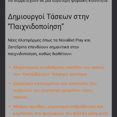
να συμμετέχουν σε μια ευρύτερη ψηφιακή κοινότητα.
Δημιουργοί Τάσεων στην
“Παιχνιδοποίηση”
Νέες πλατφόρμες όπως τα NovaBet Play και
ZeroSpins επενδύουν σημαντικά στην
παιχνιδοποίηση, καθώς διαθέτουν:
Μηχανισμούς αναβάθμισης επιπέδου του παίκτη,
που “ξεκλειδώνουν” διάφορα προνόμια
Διακριτικά επιτευγμάτων και αποστολές που
αυξάνουν την επιστροφή χρημάτων στους
παίκτες.
Μπάρες προόδου, μηχανισμοί επιβράβευσης και
καμπάνιες που προχωρούν την εξέλιξη μέσω ενός