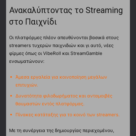
Ανακαλύπτοντας το Streaming
στο Παιχνίδι
Οι πλατφόρμες πλέον απευθύνονται βασικά στους
streamers τυχερών παιχνιδιών και γι αυτό, νέες
φίρμες όπως οι VibeRoll και StreamGamble
ενσωματώνουν:
Άμεσα εργαλεία για κοινοποίηση μεγάλων
επιτυχιών.
Δυνατότητα φιλοδωρήματος και ανταμοιβές
θαυμαστών εντός πλατφόρμας.
Πίνακες κατάταξης για το κοινό των streamers.
Με τη συνέργεια της δημιουργίας περιεχομένου,