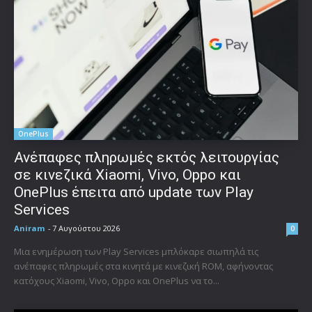
OnePlus
Ανέπαφες πληρωμές εκτός λειτουργίας
σε κινεζικά Xiaomi, Vivo, Oppo και
OnePlus έπειτα από update των Play
Services
Aniram
-
7 Αυγούστου 2026
0
Μια ενημέρωση των Play Services μπλόκαρε σιωπηλά τις
ανέπαφες πληρωμές στα κινητά με κινεζική ROM, αφήνοντας
κατόχους Xiaomi, Vivo, Oppo και OnePlus να το...