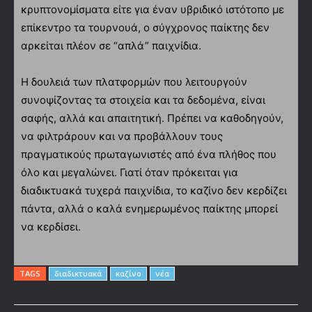
κρυπτονομίσματα είτε για έναν υβριδικό ιστότοπο με
επίκεντρο τα τουρνουά, ο σύγχρονος παίκτης δεν
αρκείται πλέον σε “απλά” παιχνίδια.
H δουλειά των πλατφορμών που λειτουργούν
συνοψίζοντας τα στοιχεία και τα δεδομένα, είναι
σαφής, αλλά και απαιτητική. Πρέπει να καθοδηγούν,
να φιλτράρουν και να προβάλλουν τους
πραγματικούς πρωταγωνιστές από ένα πλήθος που
όλο και μεγαλώνει. Γιατί όταν πρόκειται για
διαδικτυακά τυχερά παιχνίδια, το καζίνο δεν κερδίζει
πάντα, αλλά ο καλά ενημερωμένος παίκτης μπορεί
να κερδίσει.
TAGS
διαδικτυακά
καζίνο
νέα