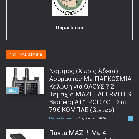
Unpackman
ΣΧΕΤΙΚΑ ΑΡΘΡΑ
Νόμιμος (Χωρίς Άδεια)
Ασύρματος Με ΠΑΓΚΟΣΜΙΑ
Κάλυψη για ΟΛΟΥΣ!? 2
Blog
Τεμάχια ΜΑΖΙ… ALERVITES
Baofeng AT1 POC 4G… Στα
79€ ΚΟΜΠΛΕ (βίντεο)
Unpackman
-
8 Αυγούστου 2026
0
Πάντα ΜΑΖΙ!!! Με 4