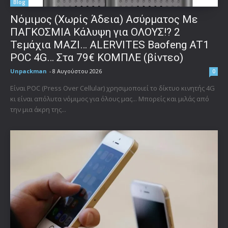
Blog
Νόμιμος (Χωρίς Άδεια) Ασύρματος Με
ΠΑΓΚΟΣΜΙΑ Κάλυψη για ΟΛΟΥΣ!? 2
Τεμάχια ΜΑΖΙ… ALERVITES Baofeng AT1
POC 4G… Στα 79€ ΚΟΜΠΛΕ (βίντεο)
Unpackman
-
8 Αυγούστου 2026
0
Είναι POC (Press Over Cellular) χρησιμοποιεί το δίκτυο κινητής 4G
κι είναι απόλυτα νόμιμος για όλους μας... Μπορείς και μιλάς από
την μια άκρη της...