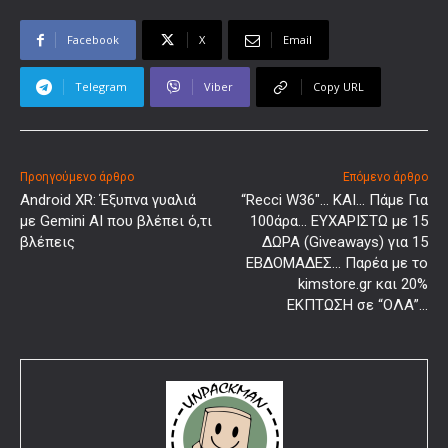
Facebook
X
Email
Telegram
Viber
Copy URL
Προηγούμενο άρθρο
Επόμενο άρθρο
Android XR: Έξυπνα γυαλιά
“Recci W36″… ΚΑΙ… Πάμε Για
με Gemini AI που βλέπει ό,τι
100άρα… ΕΥΧΑΡΙΣΤΩ με 15
βλέπεις
ΔΩΡΑ (Giveaways) για 15
ΕΒΔΟΜΑΔΕΣ… Παρέα με το
kimstore.gr και 20%
ΕΚΠΤΩΣΗ σε “ΟΛΑ”…