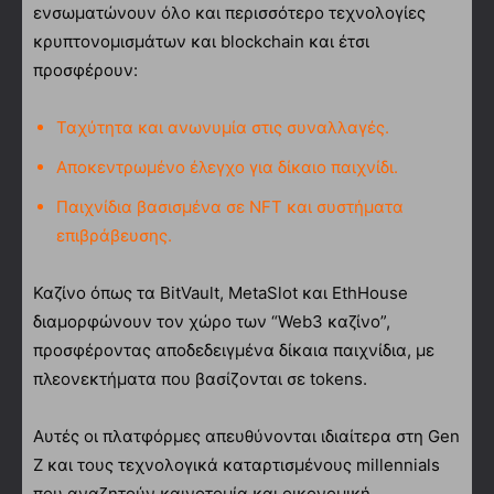
ενσωματώνουν όλο και περισσότερο τεχνολογίες
κρυπτονομισμάτων και blockchain και έτσι
προσφέρουν:
Ταχύτητα και ανωνυμία στις συναλλαγές.
Αποκεντρωμένο έλεγχο για δίκαιο παιχνίδι.
Παιχνίδια βασισμένα σε NFT και συστήματα
επιβράβευσης.
Καζίνο όπως τα BitVault, MetaSlot και EthHouse
διαμορφώνουν τον χώρο των “Web3 καζίνο”,
προσφέροντας αποδεδειγμένα δίκαια παιχνίδια, με
πλεονεκτήματα που βασίζονται σε tokens.
Αυτές οι πλατφόρμες απευθύνονται ιδιαίτερα στη Gen
Z και τους τεχνολογικά καταρτισμένους millennials
που αναζητούν καινοτομία και οικονομική