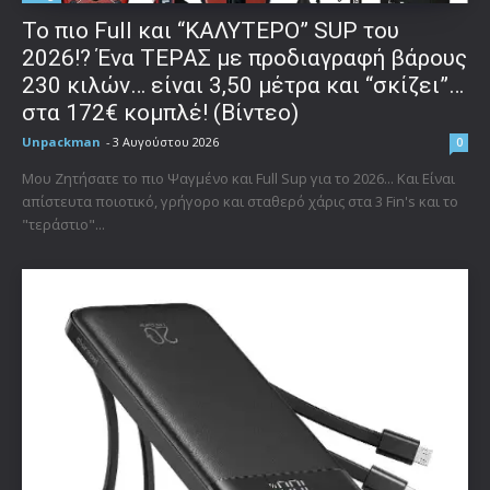
To πιο Full και “ΚΑΛΥΤΕΡΟ” SUP του
2026!? Ένα ΤΕΡΑΣ με προδιαγραφή βάρους
230 κιλών… είναι 3,50 μέτρα και “σκίζει”…
στα 172€ κομπλέ! (Βίντεο)
Unpackman
-
3 Αυγούστου 2026
0
Μου Ζητήσατε το πιο Ψαγμένο και Full Sup για το 2026... Και Είναι
απίστευτα ποιοτικό, γρήγορο και σταθερό χάρις στα 3 Fin's και το
"τεράστιο"...