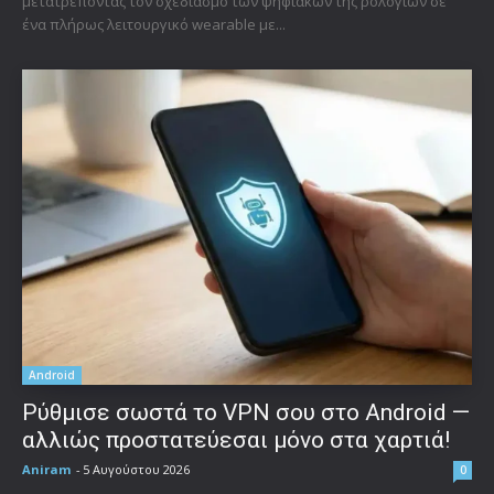
μετατρέποντας τον σχεδιασμό των ψηφιακών της ρολογιών σε
ένα πλήρως λειτουργικό wearable με...
Android
Ρύθμισε σωστά το VPN σου στο Android —
αλλιώς προστατεύεσαι μόνο στα χαρτιά!
Aniram
-
5 Αυγούστου 2026
0