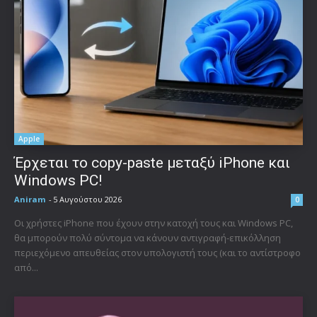
Apple
Έρχεται το copy-paste μεταξύ iPhone και
Windows PC!
Aniram
-
5 Αυγούστου 2026
0
Οι χρήστες iPhone που έχουν στην κατοχή τους και Windows PC,
θα μπορούν πολύ σύντομα να κάνουν αντιγραφή-επικόλληση
περιεχόμενο απευθείας στον υπολογιστή τους (και το αντίστροφο
από...