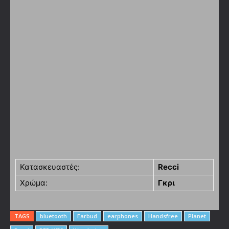
Κατασκευαστές:
Recci
Χρώμα:
Γκρι
TAGS
bluetooth
Earbud
earphones
Handsfree
Planet