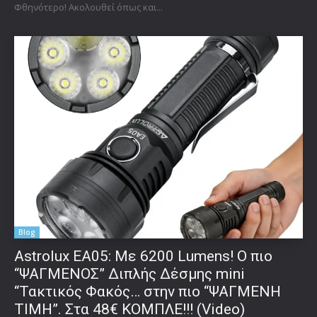
Φθηνότερο! Ακολουθεί όπως και...
Blog
Astrolux ΕΑ05: Με 6200 Lumens! Ο πιο
“ΨΑΓΜΕΝΟΣ” Διπλής Δέσμης mini
“Τακτικός Φακός… στην πιο “ΨΑΓΜΕΝΗ
ΤΙΜΗ”. Στα 48€ ΚΟΜΠΛΕ!!! (Video)