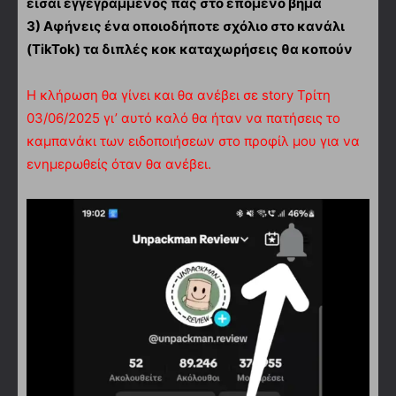
είσαι εγγεγραμμένος πας στο επόμενο βήμα
3) Αφήνεις ένα οποιοδήποτε σχόλιο στο κανάλι
(TikTok) τα διπλές κοκ καταχωρήσεις θα
κοπούν
Η κλήρωση θα γίνει και θα ανέβει σε story Τρίτη
03/06/2025 γι’ αυτό καλό θα ήταν να πατήσεις το
καμπανάκι των ειδοποιήσεων στο προφίλ μου για να
ενημερωθείς όταν θα ανέβει.