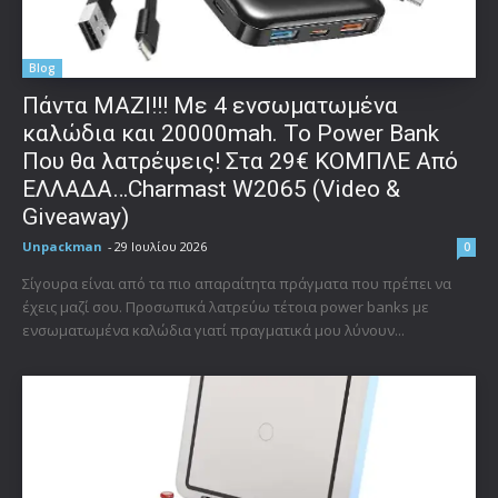
Blog
Πάντα ΜΑΖΙ!!! Με 4 ενσωματωμένα
καλώδια και 20000mah. Το Power Bank
Που θα λατρέψεις! Στα 29€ ΚΟΜΠΛΕ Από
ΕΛΛΑΔΑ…Charmast W2065 (Video &
Giveaway)
Unpackman
-
29 Ιουλίου 2026
0
Σίγουρα είναι από τα πιο απαραίτητα πράγματα που πρέπει να
έχεις μαζί σου. Προσωπικά λατρεύω τέτοια power banks με
ενσωματωμένα καλώδια γιατί πραγματικά μου λύνουν...