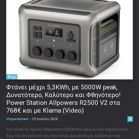
Blog
Φτάνει μέχρι 5,3KWh, με 5000W peak,
Δυνατότερο, Καλύτερο και Φθηνότερο!
Power Station Allpowers R2500 V2 στα
768€ και με Klarna (Video)
Unpackman
-
25 Ιουλίου 2026
0
Δεν είναι το πρώτο Allpowers R2500 που φέρνω και σήμερα σου
έχω την 2η έκδοση του που είναι Δυνατότερο, Καλύτερο και