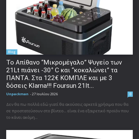
Blog
Το Απίθανο “Μικρομέγαλο” Ψυγείο των
21Lt πιάνει -30° C και “κοκαλώνει” τα
ΠΑΝΤΑ. Στα 122€ ΚΟΜΠΛΕ και με 3
δόσεις Klarna!!! Foursun 21lt...
Unpackman
-
27 Ιουλίου 2026
0
Δεν θα πω πολλά εδώ γιατί θα ακούσεις αρκετά χρήσιμα που θα
σε προστατεύσουν στο βίντεο... είναι ένα εξαιρετικό προϊόν που
το κάνει ακόμη...