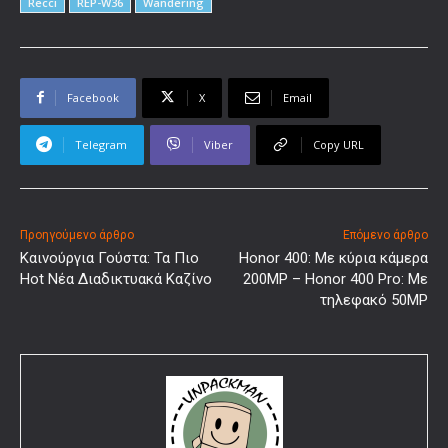
Recci
REP-W36
Wandering
Facebook
X
Email
Telegram
Viber
Copy URL
Προηγούμενο άρθρο
Επόμενο άρθρο
Καινούργια Γούστα: Τα Πιο
Honor 400: Με κύρια κάμερα
Hot Νέα Διαδικτυακά Καζίνο
200MP – Honor 400 Pro: Με
τηλεφακό 50MP