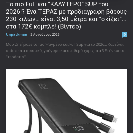
To πιο Full και “ΚΑΛΥΤΕΡΟ” SUP του
2026!? Ένα ΤΕΡΑΣ με προδιαγραφή βάρους
230 κιλών… είναι 3,50 μέτρα και “σκίζει”…
στα 172€ κομπλέ! (Βίντεο)
Unpackman
-
3 Αυγούστου 2026
0
Μου Ζητήσατε το πιο Ψαγμένο και Full Sup για το 2026... Και Είναι
απίστευτα ποιοτικό, γρήγορο και σταθερό χάρις στα 3 Fin's και το
"τεράστιο"...