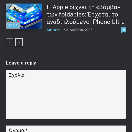
Η Apple ρίχνει τη «βόμβα»
των foldables: Έρχεται το
αναδιπλούμενο iPhone Ultra
Apple
Aniram
-
5 Αυγούστου 2026
0
Leave a reply
Σχόλιο:
Όν