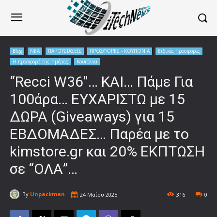
Blog
ΝΕΑ
ΠΑΡΟΥΣΙΑΣΕΙΣ
ΠΡΟΣΦΟΡΕΣ - ΚΟΥΠΟΝΙΑ
Ειδικές Προσφορές
Η προσφορά της ημέρας
Κουπόνια
“Recci W36″… ΚΑΙ… Πάμε Για
100άρα… ΕΥΧΑΡΙΣΤΩ με 15
ΔΩΡΑ (Giveaways) για 15
ΕΒΔΟΜΑΔΕΣ… Παρέα με το
kimstore.gr και 20% ΕΚΠΤΩΣΗ
σε “ΟΛΑ”…
By
Unpackman
24 Μαΐου 2025
316
0