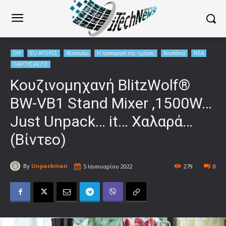
DIY
EU ΑΓΟΡΕΣ
Αξεσουάρ
Η προσφορά της ημέρας
Κουπόνια
ΝΕΑ
ΠΑΡΟΥΣΙΑΣΕΙΣ
Κουζινομηχανή BlitzWolf®
BW-VB1 Stand Mixer ,1500W…
Just Unpack… it… Χαλαρά…
(Βίντεο)
By
Unpackman
5 Ιανουαρίου 2022
279
0