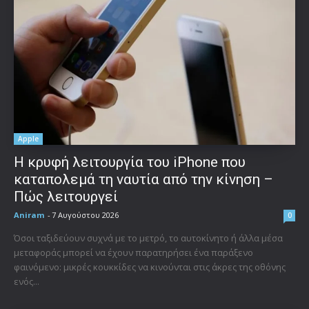
Apple
Η κρυφή λειτουργία του iPhone που
καταπολεμά τη ναυτία από την κίνηση –
Πώς λειτουργεί
Aniram
-
7 Αυγούστου 2026
0
Όσοι ταξιδεύουν συχνά με το μετρό, το αυτοκίνητο ή άλλα μέσα
μεταφοράς μπορεί να έχουν παρατηρήσει ένα παράξενο
φαινόμενο: μικρές κουκκίδες να κινούνται στις άκρες της οθόνης
ενός...