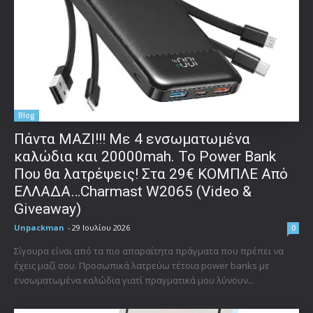
Blog
Πάντα ΜΑΖΙ!!! Με 4 ενσωματωμένα
καλώδια και 20000mah. Το Power Bank
Που θα λατρέψεις! Στα 29€ ΚΟΜΠΛΕ Από
ΕΛΛΑΔΑ…Charmast W2065 (Video &
Giveaway)
Unpackman
-
29 Ιουλίου 2026
0
Σίγουρα είναι από τα πιο απαραίτητα πράγματα που πρέπει να
έχεις μαζί σου. Προσωπικά λατρεύω τέτοια power banks με
ενσωματωμένα καλώδια γιατί πραγματικά μου λύνουν...