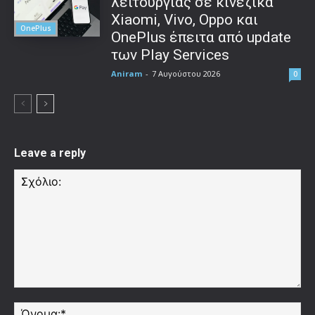
λειτουργίας σε κινεζικά
Xiaomi, Vivo, Oppo και
OnePlus
OnePlus έπειτα από update
των Play Services
Aniram
-
7 Αυγούστου 2026
0
Leave a reply
Σχόλιο:
Όν