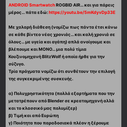
ANDROID Smartwatch
ROGBID AIR… και για πάρεις
μέρος… πάτα εδώ:
https://youtu.be/5mKdyvDp33E
Με χαλαρή διάθεση (νομίζω πως πάντα έτσι κάνω
σε κάθε βίντεο νέας χρονιάς… και καλή χρονιά σε
όλους… με υγεία και αγάπη) απλά ανοίγουμε και
βλέπουμε και ΜΟΝΟ… μια πολύ τίμια
Κουζινομηχανή BlitzWolf ή οποία ήρθε για την
σύζυγο.
Τρία πράγματα νομίζω ότι συνθέτουν την επιλογή
της συγκεκριμένης συσκευής.
α) Πολυχρηστικότητα (πολλά εξαρτήματα που την
μετατρέπουν από Blender σε κρεατομηχανή αλλά
και το κλασσικό μας πολυμίξερ)
β) Τιμή και από Ευρώπη
γ) Ποιότητα που παραδοσιακά πλέον η ξέρουμε