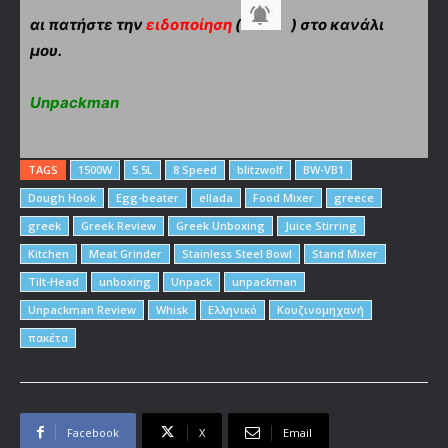
αι πατήστε την
ειδοποίηση
(
) στο κανάλι
μου.
Unpackman
TAGS
1500W
5.5L
8 Speed
blitzwolf
BW-VB1
Dough Hook
Egg-beater
ellada
Food Mixer
greece
greek
Greek Review
Greek Unboxing
Juice Stirring
Kitchen
Meat Grinder
Stainless Steel Bowl
Stand Mixer
Tilt-Head
unboxing
Unpack
unpackman
Unpackman Review
Whisk
Ελληνικό
Κουζινομηχανή
πακέτα
Facebook
X
Email