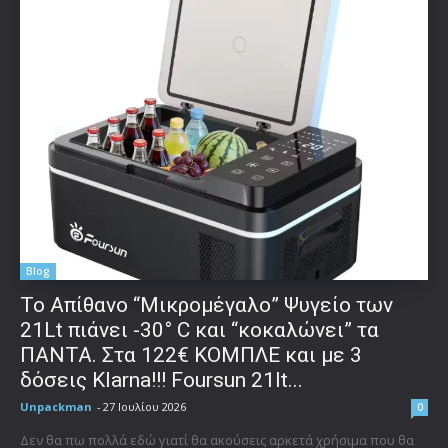
Blog
Το Απίθανο “Μικρομέγαλο” Ψυγείο των
21Lt πιάνει -30° C και “κοκαλώνει” τα
ΠΑΝΤΑ. Στα 122€ ΚΟΜΠΛΕ και με 3
δόσεις Klarna!!! Foursun 21lt...
Unpackman
-
27 Ιουλίου 2026
0
Δεν θα πω πολλά εδώ γιατί θα ακούσεις αρκετά χρήσιμα που θα