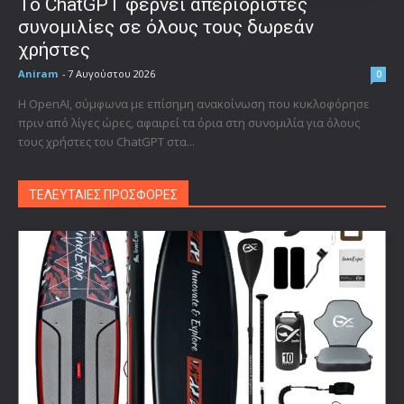
Το ChatGPT φέρνει απεριόριστες
συνομιλίες σε όλους τους δωρεάν
χρήστες
Aniram
-
7 Αυγούστου 2026
0
Η OpenAI, σύμφωνα με επίσημη ανακοίνωση που κυκλοφόρησε
πριν από λίγες ώρες, αφαιρεί τα όρια στη συνομιλία για όλους
τους χρήστες του ChatGPT στα...
ΤΕΛΕΥΤΑΙΕΣ ΠΡΟΣΦΟΡΕΣ