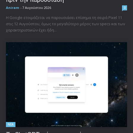
Aniram
-
7 Αυγούστου 2026
0
Η Google ετοιμάζεται να παρουσιάσει επίσημα τη σειρά Pixel 11
στις 12 Αυγούστου, όμως το μεγαλύτερο μέρος των specs και των
χαρακτηριστικών έχει ήδη...
ΝΕΑ