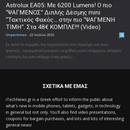
Astrolux ΕΑ05: Με 6200 Lumens! Ο πιο
“ΨΑΓΜΕΝΟΣ” Διπλής Δέσμης mini
“Τακτικός Φακός… στην πιο “ΨΑΓΜΕΝΗ
ΤΙΜΗ”. Στα 48€ ΚΟΜΠΛΕ!!! (Video)
Unpackman
-
22 Ιουλίου 2026
0
Σε αυτό το κομμάτι της τεχνολογίας που περιέχει και τους
φακούς... πραγματικά μπορείς να χαθείς γιατί υπάρχουν, άπειρες
επιλογές λες και υπάρχει ένας φακός...
ΣΧΕΤΙΚΑ ΜΕ ΕΜΑΣ
iTechNews.gr is a Greek effort to inform the public about
what's new in mobile phones, tablets, gadgets, in technology
in general but not only. You'll also find video presentations,
coupons for bargain purchases, and lots and lots of interesting
general news!