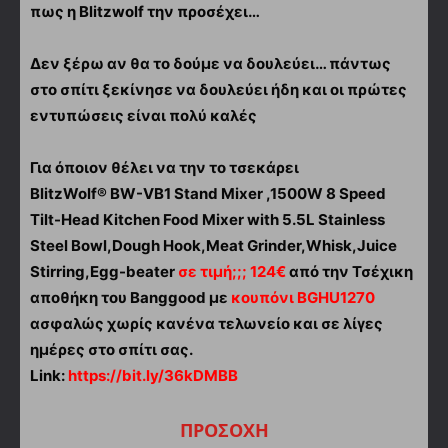
πως η Blitzwolf την προσέχει…
Δεν ξέρω αν θα το δούμε να δουλεύει… πάντως
στο σπίτι ξεκίνησε να δουλεύει ήδη και οι πρώτες
εντυπώσεις είναι πολύ καλές
Για όποιον θέλει να την το τσεκάρει
BlitzWolf® BW-VB1 Stand Mixer ,1500W 8 Speed
Tilt-Head Kitchen Food Mixer with 5.5L Stainless
Steel Bowl,Dough Hook,Meat Grinder,Whisk,Juice
Stirring,Egg-beater
σε τιμή;;; 124€
από την Τσέχικη
αποθήκη του Banggood με
κουπόνι BGHU1270
ασφαλώς χωρίς κανένα τελωνείο και σε λίγες
ημέρες στο σπίτι σας.
Link:
https://bit.ly/36kDMBB
ΠΡΟΣΟΧΗ