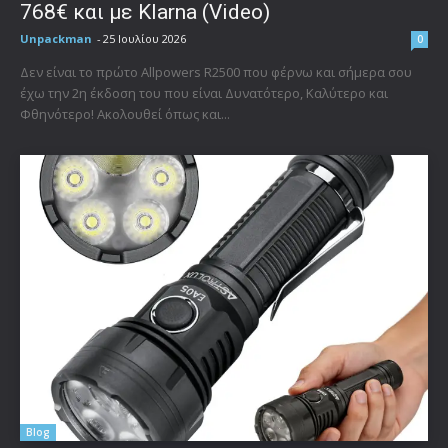
768€ και με Klarna (Video)
Unpackman
-
25 Ιουλίου 2026
0
Δεν είναι το πρώτο Allpowers R2500 που φέρνω και σήμερα σου
έχω την 2η έκδοση του που είναι Δυνατότερο, Καλύτερο και
Φθηνότερο! Ακολουθεί όπως και...
Blog