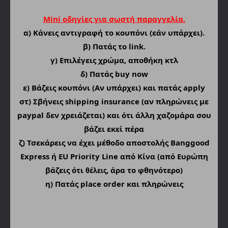
Mini οδηγίες για σωστή παραγγελία.
α)
Κάνεις αντιγραφή το κουπόνι (εάν υπάρχει).
β) Πατάς το link.
γ) Επιλέγεις χρώμα, αποθήκη κτλ
δ) Πατάς buy now
ε) Βάζεις κουπόνι (Αν υπάρχει) και πατάς apply
στ) Σβήνεις shipping insurance (αν πληρώνεις με
paypal δεν χρειάζεται) και ότι άλλη χαζομάρα σου
βάζει εκεί πέρα
ζ) Τσεκάρεις να έχει μέθοδο αποστολής Banggood
Express ή EU Priority Line από Κίνα (από Ευρώπη
βάζεις ότι
, άρα το φθηνότερο)
θέλεις
η) Πατάς place order και πληρώνεις