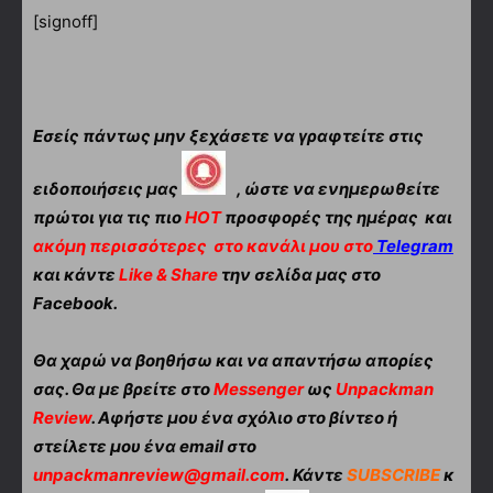
[signoff]
Εσείς πάντως μην ξεχάσετε να γραφτείτε στις
ειδοποιήσεις μας
, ώστε να ενημερωθείτε
πρώτοι για τις πιο
HOT
προσφορές της ημέρας και
ακόμη περισσότερες
στο κανάλι μου στο
Telegram
και κάντε
Like & Share
την σελίδα μας στο
Facebook.
Θα χαρώ να βοηθήσω και να απαντήσω απορίες
σας. Θα με βρείτε στο
Messenger
ως
Unpackman
Review
. Αφήστε μου ένα σχόλιο στο βίντεο ή
στείλετε μου ένα email στο
unpackmanreview@gmail.com
. Κάντε
SUBSCRIBE
κ