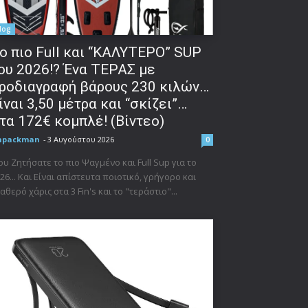
log
o πιο Full και “ΚΑΛΥΤΕΡΟ” SUP
ου 2026!? Ένα ΤΕΡΑΣ με
ροδιαγραφή βάρους 230 κιλών…
ίναι 3,50 μέτρα και “σκίζει”…
τα 172€ κομπλέ! (Βίντεο)
npackman
-
3 Αυγούστου 2026
0
υ Ζητήσατε το πιο Ψαγμένο και Full Sup για το
26... Και Είναι απίστευτα ποιοτικό, γρήγορο και
αθερό χάρις στα 3 Fin's και το "τεράστιο"...