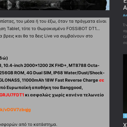
Έ
A
A
πίστας, του μέσα ή του έξω, όταν τα πράγματα είναι
Έν
ρήση Tablet, τότε το Θωρακισμένο FOSSiBOT DT1…
αγ
 βρεις και θα τα δεις Live να συμβαίνουν στο
GI
σε
εδώ)
3, 10.4-inch 2000×1200 2K FHD+, MT8788 Octa-
256GB ROM, 4G Dual SIM, IP68 Water/Dust/Shock-
EO GLONASS, 11000mAh 18W Fast Reverse Charge
σε
πό Ευρωπαϊκή αποθήκη του Banggood,
BGRJU7FDT1
κι ασφαλώς χωρίς κανένα τελωνείο
nk/vDGV7zbqjg
C
προσφορών από το κατάστημα.
X