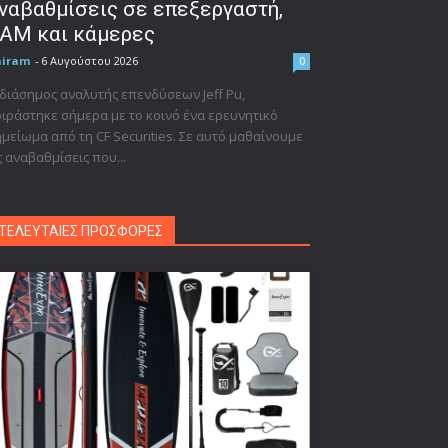
ναβαθμίσεις σε επεξεργαστή,
AM και κάμερες
niram
-
6 Αυγούστου 2026
0
διάσημος αναλυτής επενδύσεων Jeff Pu,
ιράστηκε σήμερα με το κοινό ένα ερευνητικό
μείωμα από τη CF Securities. Σε αυτό μαθαίνουμε
ς αναβαθμίσεις που...
ΤΕΛΕΥΤΑΙΕΣ ΠΡΟΣΦΟΡΕΣ