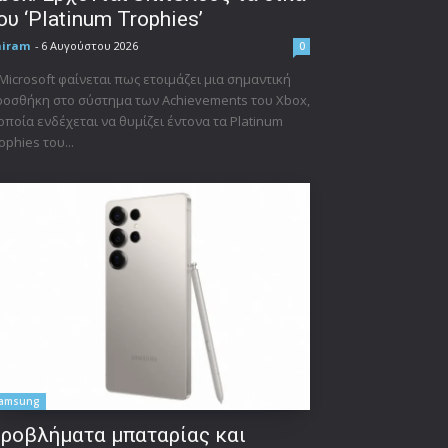
ου ‘Platinum Trophies’
niram
-
6 Αυγούστου 2026
0
Microsoft φαίνεται πως ετοιμάζει μια σημαντική
οσθήκη στο σύστημα των Achievements του Xbox,
οποία ενδέχεται να θυμίζει έντονα τα Platinum
ophies του...
amsung
ροβλήματα μπαταρίας και