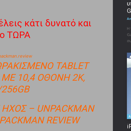
υ
G
A
θέλεις κάτι δυνατό και
Η 
το ΤΩΡΑ
Ga
συ
ackman.review
ΘΩΡΑΚΙΣΜΈΝΟ TABLET
 ΜΕ 10,4 ΟΘΌΝΗ 2Κ,
/256GB
 ΉΧΟΣ – UNPACKMAN
A
NPACKMAN REVIEW
i