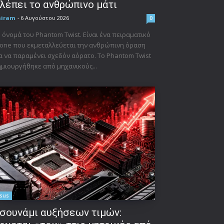
λέπει το ανθρώπινο μάτι
niram
-
6 Αυγούστου 2026
0
 όνομά του Phantom Twist. Είναι ένα πειραματικό
one που εκμεταλλεύεται την ανθρώπινη όραση
α να παραμένει σχεδόν αόρατο. Το Phantom Twist
μιουργήθηκε από μηχανικούς...
sus
σουνάμι αυξήσεων τιμών: