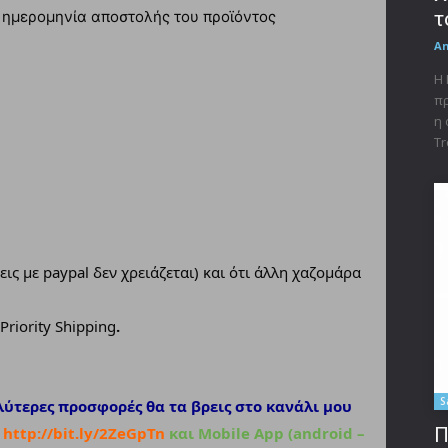
 ημερομηνία αποστολής του προϊόντος
τ
A
Η 
πρ
η 
Tr
εις με paypal δεν χρειάζεται) και ότι άλλη χαζομάρα
Priority Shipping
.
S
λύτερες προσφορές θα τα βρεις στο κανάλι μου
:
http://bit.ly/2ZeGpTn
και Mobile App (android –
Π