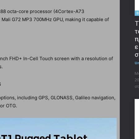
88 octa-core processor (4Cortex-A73
B
Mali G72 MP3 700MHz GPU, making it capable of
T
τ
π
ε
σ
nch FHD+ In-Cell Touch screen with a resolution of
U
s.
Μο
20
s
στ
 options, including GPS, GLONASS, Galileo navigation,
for OTG.