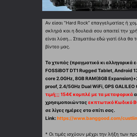
Αν είσαι “Hard Rock” επαγγελματίας ή χομ
σκληρά και η δουλειά σου απαιτεί την χ
είναι λύση… Σταματάω εδώ γιατί όλα θα τα
βίντεο μας.
Το χτυπάς (πραγματικά κι αλληγορικά 
FOSSiBOT DT1 Rugged Tablet, Android 1
core 2.0GHz, 8GB RAM(8GB Expansion)+
proof, 2.4/5GHz Dual WiFi, GPS GALIL
τιμή;;; 154€ κομπλέ με τα μεταφορικά
α
χρησιμοποιώντας
εκπτωτικό Κωδικό 
σε λίγες ημέρες στο σπίτι σας.
Link:
https://www.banggood.com/custli
* Οι τιμές ισχύουν μέχρι την λήξη των 