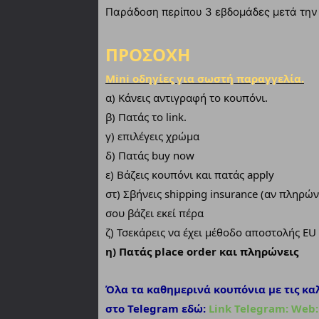
Παράδοση περίπου 3 εβδομάδες μετά την
ΠΡΟΣΟΧΗ
Mini οδηγίες για σωστή παραγγελία.
α)
Κάνεις αντιγραφή το κουπόνι.
β) Πατάς το link.
γ) επιλέγεις χρώμα
δ) Πατάς buy now
ε) Βάζεις κουπόνι και πατάς apply
στ) Σβήνεις shipping insurance (αν πληρών
σου βάζει εκεί πέρα
ζ) Τσεκάρεις να έχει μέθοδο αποστολής EU 
η) Πατάς place order και πληρώνεις
Όλα τα καθημερινά κουπόνια με τις κα
στο Telegram εδώ:
Link Telegram: Web