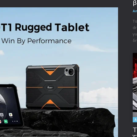
β
A
Το
dr
γι
δη
A
Τ