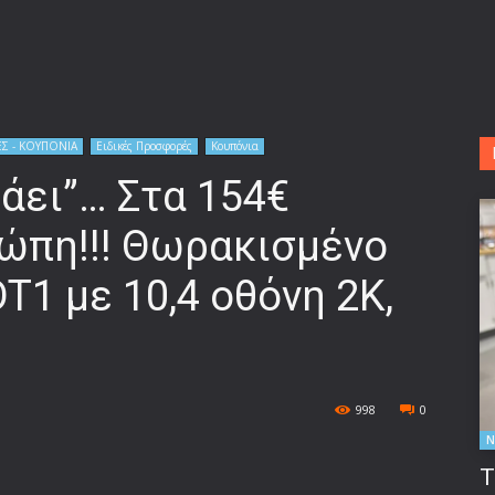
Σ - ΚΟΥΠΟΝΙΑ
Ειδικές Προσφορές
Κουπόνια
πάει”… Στα 154€
πη!!! Θωρακισμένο
T1 με 10,4 οθόνη 2Κ,
998
0
Ν
Τ