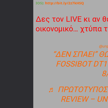
IOS):
http://bit.ly/2z7kHSQ
Δες τον LIVE
κι αν 
οικονομικό… χτύπα 
@unp
“ΔEN ΣΠΑΕΙ” 
FOSSIBOT DT1
8
♬ ΠΡΩΤΌΤΥΠΟΣ
REVIEW – U