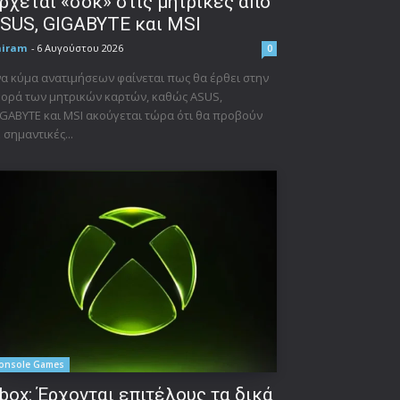
ρχεται «σοκ» στις μητρικές από
SUS, GIGABYTE και MSI
niram
-
6 Αυγούστου 2026
0
α κύμα ανατιμήσεων φαίνεται πως θα έρθει στην
ορά των μητρικών καρτών, καθώς ASUS,
GABYTE και MSI ακούγεται τώρα ότι θα προβούν
 σημαντικές...
onsole Games
box: Έρχονται επιτέλους τα δικά