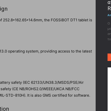
α
R
ign
A
of 252.8*162.65*14.6mm, the FOSSiBOT DT1 tablet is
Ο 
μο
ση
τι
3.0 operating system, providing access to the latest
 battery safety (IEC 62133/UN38.3/MSDS/PSE/Air
re safety (CE NB/ROHS2.0/WEEE/UKCA NB/FCC
STD-810H). It is also GMS certified for software.
tion