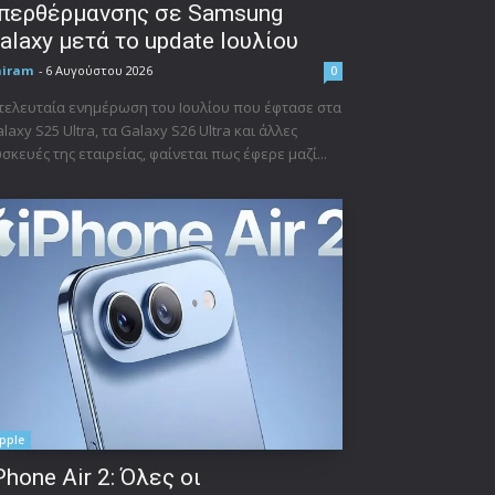
περθέρμανσης σε Samsung
alaxy μετά το update Ιουλίου
niram
-
6 Αυγούστου 2026
0
τελευταία ενημέρωση του Ιουλίου που έφτασε στα
laxy S25 Ultra, τα Galaxy S26 Ultra και άλλες
σκευές της εταιρείας, φαίνεται πως έφερε μαζί...
pple
Phone Air 2: Όλες οι