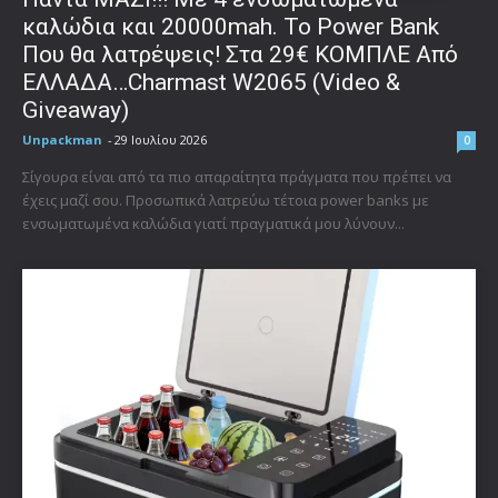
καλώδια και 20000mah. Το Power Bank
Που θα λατρέψεις! Στα 29€ ΚΟΜΠΛΕ Από
ΕΛΛΑΔΑ…Charmast W2065 (Video &
Giveaway)
Unpackman
-
29 Ιουλίου 2026
0
Σίγουρα είναι από τα πιο απαραίτητα πράγματα που πρέπει να
έχεις μαζί σου. Προσωπικά λατρεύω τέτοια power banks με
ενσωματωμένα καλώδια γιατί πραγματικά μου λύνουν...