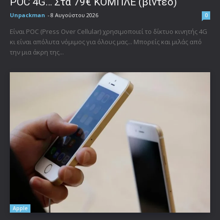
POC 4G… Στα 79€ ΚΟΜΠΛΕ (βίντεο)
Unpackman
-
8 Αυγούστου 2026
0
Είναι POC (Press Over Cellular) χρησιμοποιεί το δίκτυο κινητής 4G
κι είναι απόλυτα νόμιμος για όλους μας... Μπορείς και μιλάς από
την μια άκρη της...
Apple