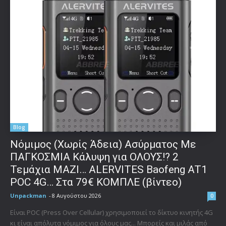
Blog
Νόμιμος (Χωρίς Άδεια) Ασύρματος Με
ΠΑΓΚΟΣΜΙΑ Κάλυψη για ΟΛΟΥΣ!? 2
Τεμάχια ΜΑΖΙ… ALERVITES Baofeng AT1
POC 4G… Στα 79€ ΚΟΜΠΛΕ (βίντεο)
Unpackman
-
8 Αυγούστου 2026
0
Είναι POC (Press Over Cellular) χρησιμοποιεί το δίκτυο κινητής 4G
κι είναι απόλυτα νόμιμος για όλους μας... Μπορείς και μιλάς από