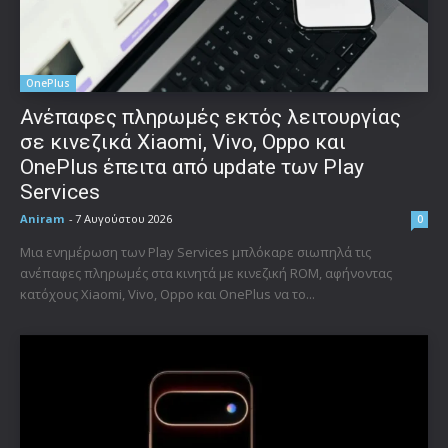
OnePlus
Ανέπαφες πληρωμές εκτός λειτουργίας
σε κινεζικά Xiaomi, Vivo, Oppo και
OnePlus έπειτα από update των Play
Services
Aniram
-
7 Αυγούστου 2026
0
Μια ενημέρωση των Play Services μπλόκαρε σιωπηλά τις
ανέπαφες πληρωμές στα κινητά με κινεζική ROM, αφήνοντας
κατόχους Xiaomi, Vivo, Oppo και OnePlus να το...