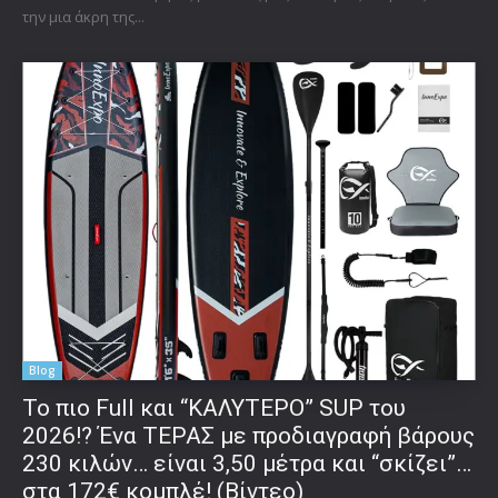
την μια άκρη της...
Blog
To πιο Full και “ΚΑΛΥΤΕΡΟ” SUP του
2026!? Ένα ΤΕΡΑΣ με προδιαγραφή βάρους
230 κιλών… είναι 3,50 μέτρα και “σκίζει”…
στα 172€ κομπλέ! (Βίντεο)