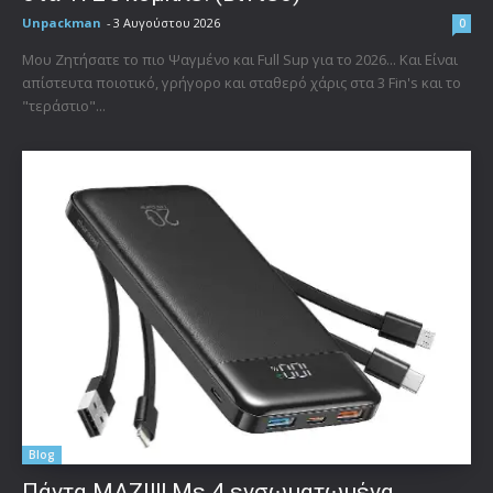
Unpackman
-
3 Αυγούστου 2026
0
Μου Ζητήσατε το πιο Ψαγμένο και Full Sup για το 2026... Και Είναι
απίστευτα ποιοτικό, γρήγορο και σταθερό χάρις στα 3 Fin's και το
"τεράστιο"...
Blog
Πάντα ΜΑΖΙ!!! Με 4 ενσωματωμένα