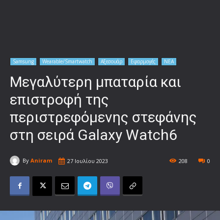
Samsung
Wearable/Smartwatch
Αξεσουάρ
Εφαρμογές
ΝΕΑ
Μεγαλύτερη μπαταρία και
επιστροφή της
περιστρεφόμενης στεφάνης
στη σειρά Galaxy Watch6
By
Aniram
27 Ιουλίου 2023
208
0