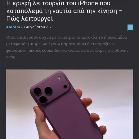
Η κρυφή λειτουργία του iPhone που
καταπολεμά τη ναυτία από την κίνηση –
Πώς λειτουργεί
Aniram
-
7 Αυγούστου 2026
0
Όσοι ταξιδεύουν συχνά με το μετρό, το αυτοκίνητο ή άλλα μέσα
μεταφοράς μπορεί να έχουν παρατηρήσει ένα παράξενο
φαινόμενο: μικρές κουκκίδες να κινούνται στις άκρες της οθόνης
ενός...