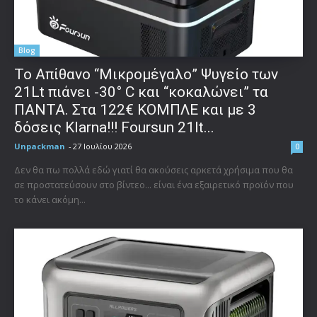
Blog
Το Απίθανο “Μικρομέγαλο” Ψυγείο των
21Lt πιάνει -30° C και “κοκαλώνει” τα
ΠΑΝΤΑ. Στα 122€ ΚΟΜΠΛΕ και με 3
δόσεις Klarna!!! Foursun 21lt...
Unpackman
-
27 Ιουλίου 2026
0
Δεν θα πω πολλά εδώ γιατί θα ακούσεις αρκετά χρήσιμα που θα
σε προστατεύσουν στο βίντεο... είναι ένα εξαιρετικό προϊόν που
το κάνει ακόμη...