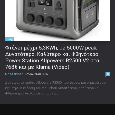
Blog
Φτάνει μέχρι 5,3KWh, με 5000W peak,
Δυνατότερο, Καλύτερο και Φθηνότερο!
Power Station Allpowers R2500 V2 στα
768€ και με Klarna (Video)
Unpackman
-
25 Ιουλίου 2026
0
Δεν είναι το πρώτο Allpowers R2500 που φέρνω και σήμερα σου
έχω την 2η έκδοση του που είναι Δυνατότερο, Καλύτερο και
Φθηνότερο! Ακολουθεί όπως και...