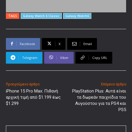
TAGS
Galaxy Watch 6 Classic
Galaxy Watch6
Facebook
X
Email
Telegram
Viber
Copy URL
Προηγούμενο άρθρο
Επόμενο άρθρο
iPhone 15 Pro Max: Πιθανή
PlayStation Plus: Αυτά είναι
αρχική τιμή από $1.199 έως
τα δωρεάν παιχνίδια του
$1.299
Αυγούστου για τα PS4 και
PS5