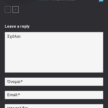
Leave a reply
Σχόλιο:
Όν
Ema
Ισ