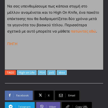
Να σας υπενθυμίσουμε πως κάποια στιγμή στο
μέλλον αναμένεται και το High On Knife, ένα πακέτο
επέκτασης που θα διαδραματίζεται δύο χρόνια μετά
τα γεγονότα του βασικού τίτλου. Περισσότερα
σχετικά με αυτό μπορείτε να μάθετε
πατώντας εδώ
.
ΠΗΓΗ
TAGS
High on Life
PS4
ps5
xbox
Facebook
X
Email
Telegram
Viber
Copy URL