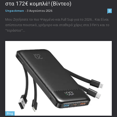
στα 172€ κομπλέ! (Βίντεο)
Unpackman
-
3 Αυγούστου 2026
0
Μου Ζητήσατε το πιο Ψαγμένο και Full Sup για το 2026... Και Είναι
απίστευτα ποιοτικό, γρήγορο και σταθερό χάρις στα 3 Fin's και το
"τεράστιο"...
Blog