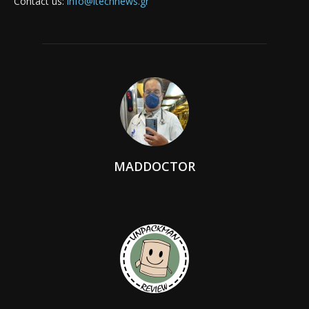
Contact us:
info@itechnews.gr
MADDOCTOR