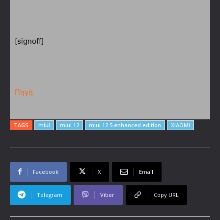
[signoff]
Πηγή
TAGS
miui
miui 12
miui 12.5 enhanced edition
XIAOMI
Facebook
X
Email
Telegram
Viber
Copy URL