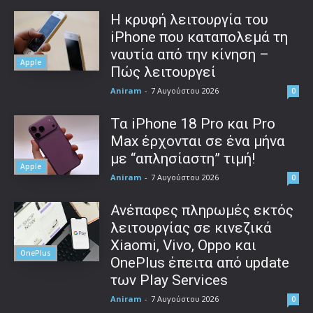
Η κρυφή λειτουργία του
iPhone που καταπολεμά τη
ναυτία από την κίνηση –
Apple
Πώς λειτουργεί
Aniram
-
7 Αυγούστου 2026
0
Τα iPhone 18 Pro και Pro
Max έρχονται σε ένα μήνα
με “απλησίαστη” τιμή!
Apple
Aniram
-
7 Αυγούστου 2026
0
Ανέπαφες πληρωμές εκτός
λειτουργίας σε κινεζικά
Xiaomi, Vivo, Oppo και
OnePlus
OnePlus έπειτα από update
των Play Services
Aniram
-
7 Αυγούστου 2026
0