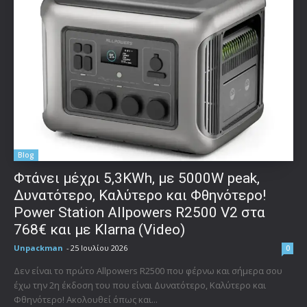
Blog
Φτάνει μέχρι 5,3KWh, με 5000W peak,
Δυνατότερο, Καλύτερο και Φθηνότερο!
Power Station Allpowers R2500 V2 στα
768€ και με Klarna (Video)
Unpackman
-
25 Ιουλίου 2026
0
Δεν είναι το πρώτο Allpowers R2500 που φέρνω και σήμερα σου
έχω την 2η έκδοση του που είναι Δυνατότερο, Καλύτερο και
Φθηνότερο! Ακολουθεί όπως και...