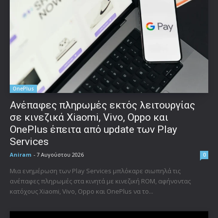
OnePlus
Ανέπαφες πληρωμές εκτός λειτουργίας
σε κινεζικά Xiaomi, Vivo, Oppo και
OnePlus έπειτα από update των Play
Services
Aniram
-
7 Αυγούστου 2026
0
Μια ενημέρωση των Play Services μπλόκαρε σιωπηλά τις
ανέπαφες πληρωμές στα κινητά με κινεζική ROM, αφήνοντας
κατόχους Xiaomi, Vivo, Oppo και OnePlus να το...