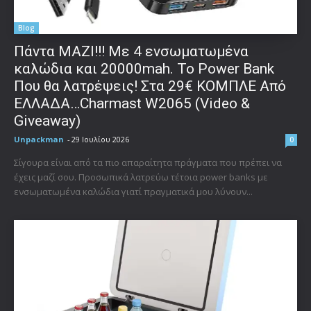
Blog
Πάντα ΜΑΖΙ!!! Με 4 ενσωματωμένα
καλώδια και 20000mah. Το Power Bank
Που θα λατρέψεις! Στα 29€ ΚΟΜΠΛΕ Από
ΕΛΛΑΔΑ…Charmast W2065 (Video &
Giveaway)
Unpackman
-
29 Ιουλίου 2026
0
Σίγουρα είναι από τα πιο απαραίτητα πράγματα που πρέπει να
έχεις μαζί σου. Προσωπικά λατρεύω τέτοια power banks με
ενσωματωμένα καλώδια γιατί πραγματικά μου λύνουν...