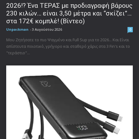
2026!? Ένα ΤΕΡΑΣ με προδιαγραφή βάρους
230 κιλών… είναι 3,50 μέτρα και “σκίζει”…
στα 172€ κομπλέ! (Βίντεο)
Unpackman
-
3 Αυγούστου 2026
0
Μου Ζητήσατε το πιο Ψαγμένο και Full Sup για το 2026... Και Είναι
απίστευτα ποιοτικό, γρήγορο και σταθερό χάρις στα 3 Fin's και το
"τεράστιο"...