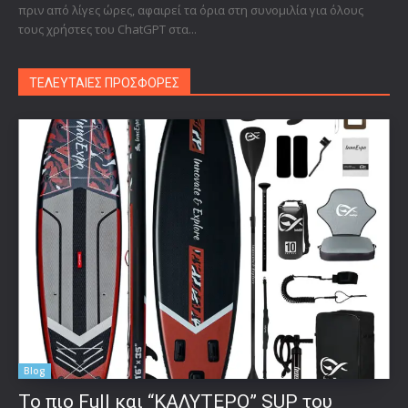
πριν από λίγες ώρες, αφαιρεί τα όρια στη συνομιλία για όλους
τους χρήστες του ChatGPT στα...
ΤΕΛΕΥΤΑΙΕΣ ΠΡΟΣΦΟΡΕΣ
Blog
To πιο Full και “ΚΑΛΥΤΕΡΟ” SUP του