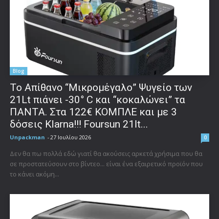
Blog
Το Απίθανο “Μικρομέγαλο” Ψυγείο των
21Lt πιάνει -30° C και “κοκαλώνει” τα
ΠΑΝΤΑ. Στα 122€ ΚΟΜΠΛΕ και με 3
δόσεις Klarna!!! Foursun 21lt...
Unpackman
-
27 Ιουλίου 2026
0
Δεν θα πω πολλά εδώ γιατί θα ακούσεις αρκετά χρήσιμα που θα
σε προστατεύσουν στο βίντεο... είναι ένα εξαιρετικό προϊόν που
το κάνει ακόμη...