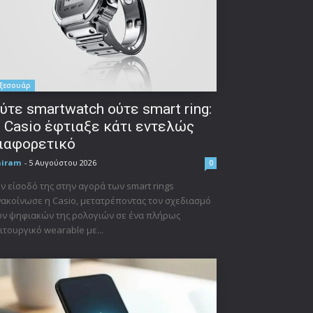
ξεσουάρ
ύτε smartwatch ούτε smart ring:
 Casio έφτιαξε κάτι εντελώς
ιαφορετικό
niram
-
5 Αυγούστου 2026
0
ν είσοδό της στην αγορά των smart rings
ακοίνωσε η Casio, μετατρέποντας τον σχεδιασμό
ν ψηφιακών της ρολογιών σε ένα πλήρως
ιτουργικό wearable με...