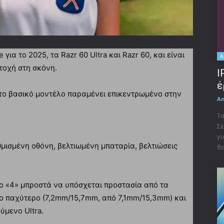
για το 2025, τα Razr 60 Ultra και Razr 60, και είναι
A
τοχή στη σκόνη.
I
έ
ώ το βασικό μοντέλο παραμένει επικεντρωμένο στην
A
Τα
Σε
γι
αθμισμένη οθόνη, βελτιωμένη μπαταρία, βελτιώσεις
θα
 το «4» μπροστά να υπόσχεται προστασία από τα
γο παχύτερο (7,2mm/15,7mm, από 7,1mm/15,3mm) και
ύμενο Ultra.