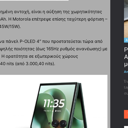
ξημένη αντοχή, είναι η αύξηση της χωρητικότητας
Ah. Η Motorola επέτρεψε επίσης ταχύτερη φόρτιση –
45W/15W).
A
 ένα πάνελ P-OLED 4″ που προστατεύεται τώρα από
 υψηλής ποιότητας (έως 165Hz ρυθμός ανανέωσης) με
Ρ
A
. Η ορατότητα σε εξωτερικούς χώρους
μ
0 nits (από 3.000,40 nits).
A
Έν
ta
συ