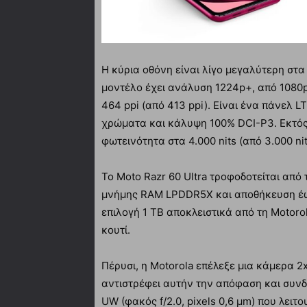
Η κύρια οθόνη είναι λίγο μεγαλύτερη στα 
μοντέλο έχει ανάλυση 1224p+, από 1080p
464 ppi (από 413 ppi). Είναι ένα πάνελ 
χρώματα και κάλυψη 100% DCI-P3. Εκτός 
φωτεινότητα στα 4.000 nits (από 3.000 nit
Το Moto Razr 60 Ultra τροφοδοτείται από 
μνήμης RAM LPDDR5X και αποθήκευση έως
επιλογή 1 TB αποκλειστικά από τη Motoro
κουτί.
Πέρυσι, η Motorola επέλεξε μια κάμερα 2x
αντιστρέφει αυτήν την απόφαση και συνδ
UW (φακός f/2.0, pixels 0,6 μm) που λειτ