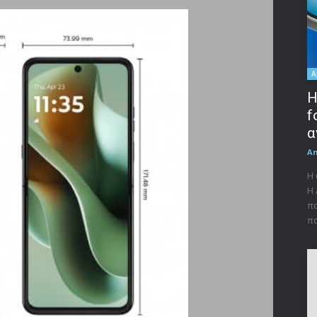
A
Η
f
α
A
Η 
Η 
πα
πα