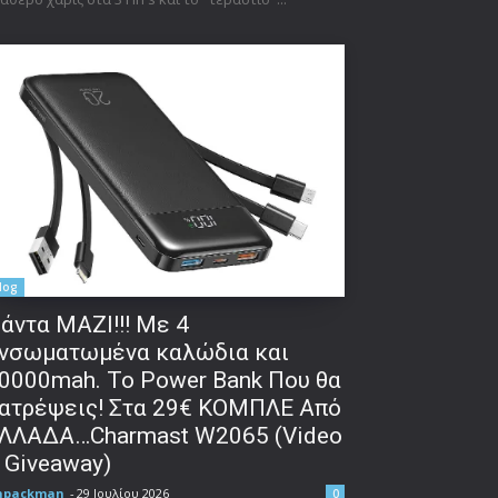
log
άντα ΜΑΖΙ!!! Με 4
νσωματωμένα καλώδια και
0000mah. Το Power Bank Που θα
ατρέψεις! Στα 29€ ΚΟΜΠΛΕ Από
ΛΛΑΔΑ…Charmast W2065 (Video
 Giveaway)
npackman
-
29 Ιουλίου 2026
0