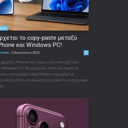
pple
ρχεται το copy-paste μεταξύ
Phone και Windows PC!
niram
-
5 Αυγούστου 2026
0
 χρήστες iPhone που έχουν στην κατοχή τους
ι Windows PC, θα μπορούν πολύ σύντομα να
νουν αντιγραφή-επικόλληση περιεχόμενο
ευθείας στον υπολογιστή τους (και το αντίστροφο
ό...