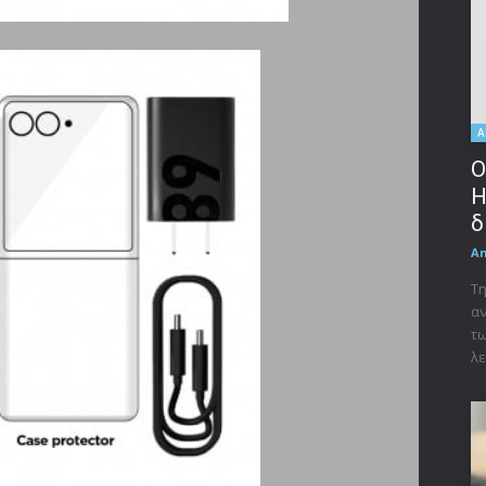
Α
Ο
Η
δ
A
Τη
αν
τω
λε