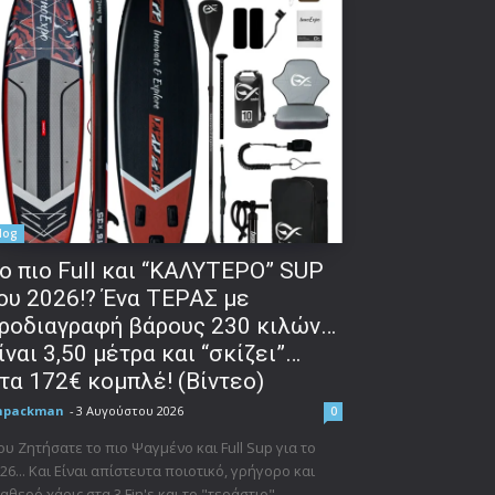
log
o πιο Full και “ΚΑΛΥΤΕΡΟ” SUP
ου 2026!? Ένα ΤΕΡΑΣ με
ροδιαγραφή βάρους 230 κιλών…
ίναι 3,50 μέτρα και “σκίζει”…
τα 172€ κομπλέ! (Βίντεο)
npackman
-
3 Αυγούστου 2026
0
υ Ζητήσατε το πιο Ψαγμένο και Full Sup για το
26... Και Είναι απίστευτα ποιοτικό, γρήγορο και
αθερό χάρις στα 3 Fin's και το "τεράστιο"...