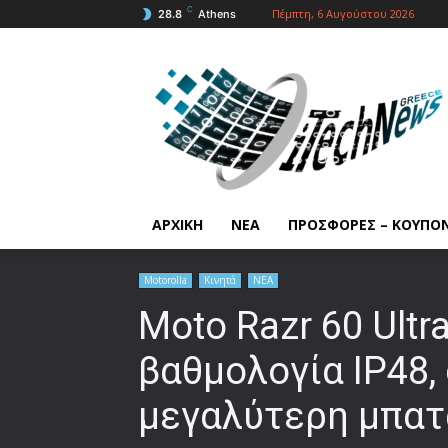
C
Πέμπτη, 6 Αυγούστου 2026
28.8
Athens
ΑΡΧΙΚΗ
ΝΕΑ
ΠΡΟΣΦΟΡΕΣ – ΚΟΥΠΟ
Motorolla
Κινητά
ΝΕΑ
Moto Razr 60 Ultr
βαθμολογία IP48, c
μεγαλύτερη μπατ