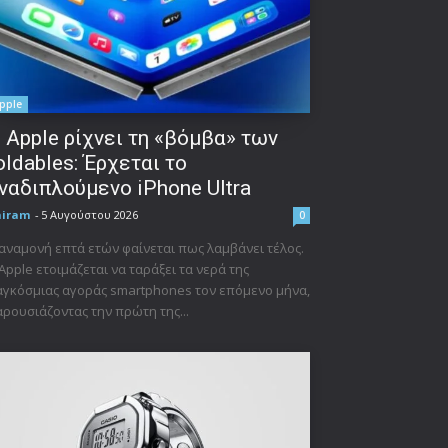
pple
 Apple ρίχνει τη «βόμβα» των
oldables: Έρχεται το
ναδιπλούμενο iPhone Ultra
niram
-
5 Αυγούστου 2026
0
αναμονή επτά ετών φαίνεται πως λαμβάνει τέλος.
Apple ετοιμάζεται να ταράξει τα νερά της
γκόσμιας αγοράς smartphones τον επόμενο μήνα,
ρουσιάζοντας την πρώτη της...