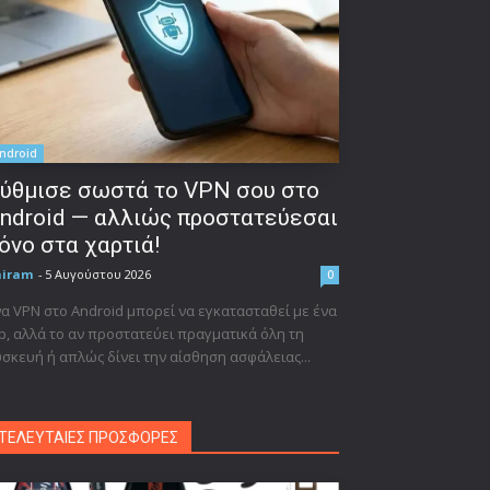
ndroid
ύθμισε σωστά το VPN σου στο
ndroid — αλλιώς προστατεύεσαι
όνο στα χαρτιά!
niram
-
5 Αυγούστου 2026
0
α VPN στο Android μπορεί να εγκατασταθεί με ένα
p, αλλά το αν προστατεύει πραγματικά όλη τη
σκευή ή απλώς δίνει την αίσθηση ασφάλειας...
ΤΕΛΕΥΤΑΙΕΣ ΠΡΟΣΦΟΡΕΣ