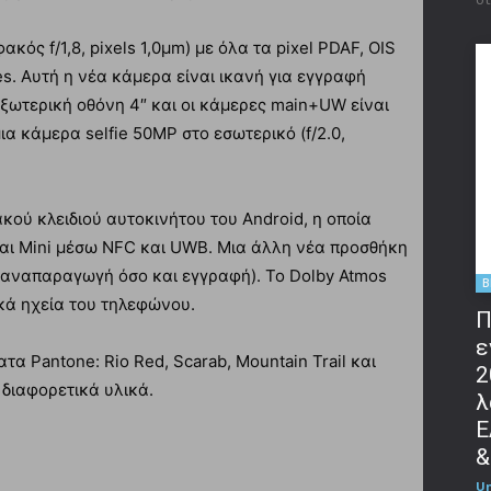
κός f/1,8, pixels 1,0μm) με όλα τα pixel PDAF, OIS
es. Αυτή η νέα κάμερα είναι ικανή για εγγραφή
 εξωτερική οθόνη 4″ και οι κάμερες main+UW είναι
μια κάμερα selfie 50MP στο εσωτερικό (f/2.0,
ακού κλειδιού αυτοκινήτου του Android, η οποία
και Mini μέσω NFC και UWB. Μια άλλη νέα προσθήκη
σο αναπαραγωγή όσο και εγγραφή). Το Dolby Atmos
B
ικά ηχεία του τηλεφώνου.
Π
ε
α Pantone: Rio Red, Scarab, Mountain Trail και
2
 διαφορετικά υλικά.
λ
Ε
&
U