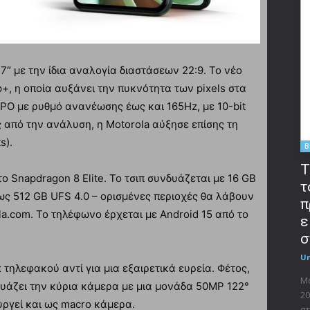
7″ με την ίδια αναλογία διαστάσεων 22:9. Το νέο
+, η οποία αυξάνει την πυκνότητα των pixels στα
LTPO με ρυθμό ανανέωσης έως και 165Hz, με 10-bit
από την ανάλυση, η Motorola αύξησε επίσης τη
s).
B
T
το Snapdragon 8 Elite. Το τσιπ συνδυάζεται με 16 GB
τ
 512 GB UFS 4.0 – ορισμένες περιοχές θα λάβουν
π
la.com. Το τηλέφωνο έρχεται με Android 15 από το
ε
σ
U
 τηλεφακού αντί για μια εξαιρετικά ευρεία. Φέτος,
Μο
υάζει την κύρια κάμερα με μια μονάδα 50MP 122°
20
ουργεί και ως macro κάμερα.
στ