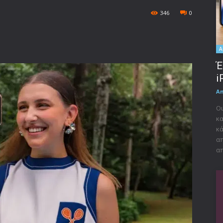
346
0
A
Έ
i
A
Οι
κα
κά
απ
απ