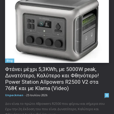
Blog
Φτάνει μέχρι 5,3KWh, με 5000W peak,
Δυνατότερο, Καλύτερο και Φθηνότερο!
Power Station Allpowers R2500 V2 στα
768€ και με Klarna (Video)
Unpackman
-
25 Ιουλίου 2026
0
Δεν είναι το πρώτο Allpowers R2500 που φέρνω και σήμερα σου
έχω την 2η έκδοση του που είναι Δυνατότερο, Καλύτερο και