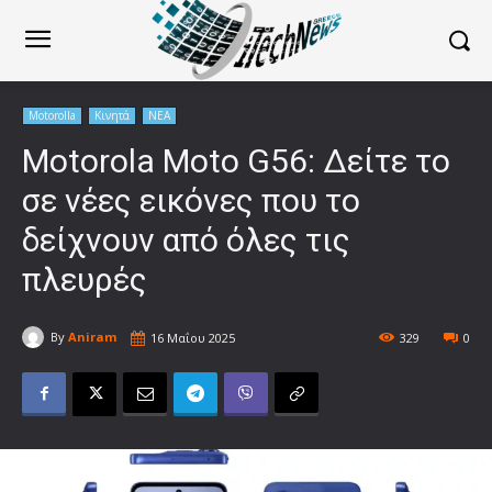
Motorolla
Κινητά
ΝΕΑ
Motorola Moto G56: Δείτε το
σε νέες εικόνες που το
δείχνουν από όλες τις
πλευρές
By
Aniram
16 Μαΐου 2025
329
0