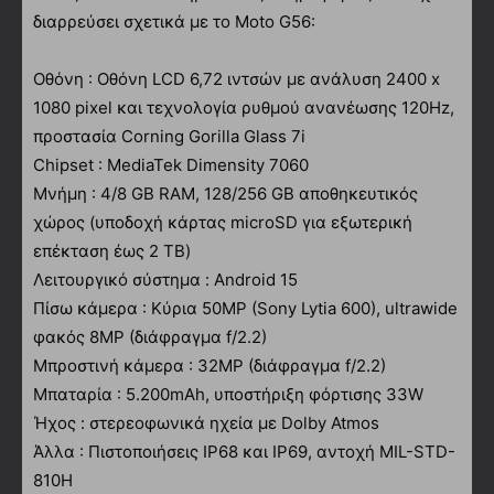
διαρρεύσει σχετικά με το Moto G56:
Οθόνη : Οθόνη LCD 6,72 ιντσών με ανάλυση 2400 x
1080 pixel και τεχνολογία ρυθμού ανανέωσης 120Hz,
προστασία Corning Gorilla Glass 7i
Chipset : MediaTek Dimensity 7060
Μνήμη : 4/8 GB RAM, 128/256 GB αποθηκευτικός
χώρος (υποδοχή κάρτας microSD για εξωτερική
επέκταση έως 2 TB)
Λειτουργικό σύστημα : Android 15
Πίσω κάμερα : Κύρια 50MP (Sony Lytia 600), ultrawide
φακός 8MP (διάφραγμα f/2.2)
Μπροστινή κάμερα : 32MP (διάφραγμα f/2.2)
Μπαταρία : 5.200mAh, υποστήριξη φόρτισης 33W
Ήχος : στερεοφωνικά ηχεία με Dolby Atmos
Άλλα : Πιστοποιήσεις IP68 και IP69, αντοχή MIL-STD-
810H