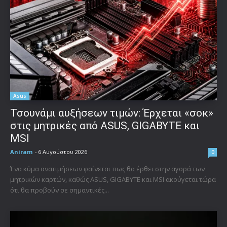
Asus
Τσουνάμι αυξήσεων τιμών: Έρχεται «σοκ»
στις μητρικές από ASUS, GIGABYTE και
MSI
Aniram
-
6 Αυγούστου 2026
0
Ένα κύμα ανατιμήσεων φαίνεται πως θα έρθει στην αγορά των
μητρικών καρτών, καθώς ASUS, GIGABYTE και MSI ακούγεται τώρα
ότι θα προβούν σε σημαντικές...