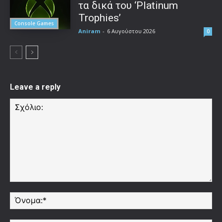
τα δικά του ‘Platinum
Trophies’
Console Games
Aniram
-
6 Αυγούστου 2026
0
Leave a reply
Σχόλιο:
Όν