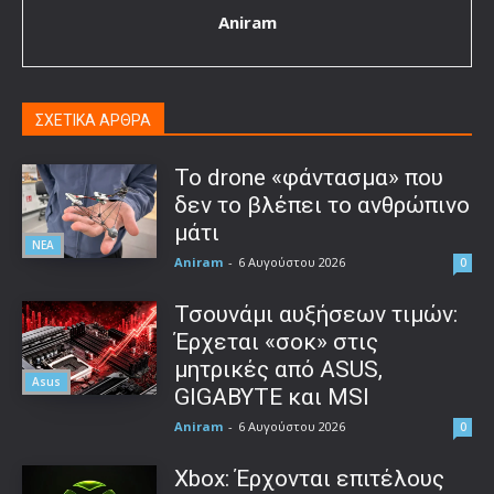
Aniram
ΣΧΕΤΙΚΑ ΑΡΘΡΑ
Το drone «φάντασμα» που
δεν το βλέπει το ανθρώπινο
μάτι
ΝΕΑ
Aniram
-
6 Αυγούστου 2026
0
Τσουνάμι αυξήσεων τιμών:
Έρχεται «σοκ» στις
μητρικές από ASUS,
Asus
GIGABYTE και MSI
Aniram
-
6 Αυγούστου 2026
0
Xbox: Έρχονται επιτέλους