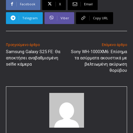
Facebook
X
Email
Telegram
Viber
Copy URL
Προηγούμενο άρθρο
Επόμενο άρθρο
Samsung Galaxy S25 FE: Θα
Sony WH-1000XM6: Επίσημα
αποκτήσει αναβαθμισμένη
τα ασύρματα ακουστικά με
selfie κάμερα
βελτιωμένη ακύρωση
θορύβου