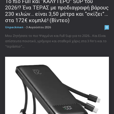
To πιο Full και “ΚΑΛΥΤΕΡΟ” SUP του
2026!? Ένα ΤΕΡΑΣ με προδιαγραφή βάρους
230 κιλών… είναι 3,50 μέτρα και “σκίζει”…
στα 172€ κομπλέ! (Βίντεο)
Unpackman
-
3 Αυγούστου 2026
0
Μου Ζητήσατε το πιο Ψαγμένο και Full Sup για το 2026... Και Είναι
απίστευτα ποιοτικό, γρήγορο και σταθερό χάρις στα 3 Fin's και το
"τεράστιο"...