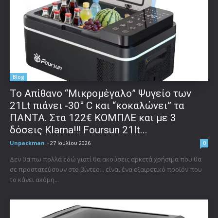
Blog
Το Απίθανο “Μικρομέγαλο” Ψυγείο των
21Lt πιάνει -30° C και “κοκαλώνει” τα
ΠΑΝΤΑ. Στα 122€ ΚΟΜΠΛΕ και με 3
δόσεις Klarna!!! Foursun 21lt...
Unpackman
-
27 Ιουλίου 2026
0
Δεν θα πω πολλά εδώ γιατί θα ακούσεις αρκετά χρήσιμα που θα
σε προστατεύσουν στο βίντεο... είναι ένα εξαιρετικό προϊόν που
το κάνει ακόμη...