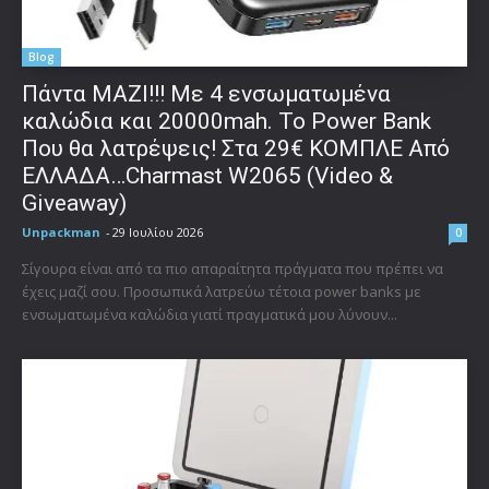
Blog
Πάντα ΜΑΖΙ!!! Με 4 ενσωματωμένα
καλώδια και 20000mah. Το Power Bank
Που θα λατρέψεις! Στα 29€ ΚΟΜΠΛΕ Από
ΕΛΛΑΔΑ…Charmast W2065 (Video &
Giveaway)
Unpackman
-
29 Ιουλίου 2026
0
Σίγουρα είναι από τα πιο απαραίτητα πράγματα που πρέπει να
έχεις μαζί σου. Προσωπικά λατρεύω τέτοια power banks με
ενσωματωμένα καλώδια γιατί πραγματικά μου λύνουν...