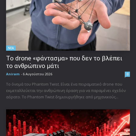
ΝΕΑ
Το drone «φάντασμα» που δεν το βλέπει
το ανθρώπινο μάτι
Aniram
-
6 Αυγούστου 2026
0
Το όνομά του Phantom Twist. Είναι ένα πειραματικό drone που
εκμεταλλεύεται την ανθρώπινη όραση για να παραμένει σχεδόν
αόρατο. Το Phantom Twist δημιουργήθηκε από μηχανικούς...