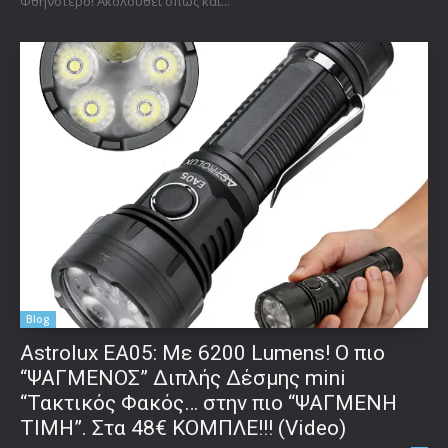
Φθηνότερο! Ακολουθεί όπως και...
Blog
Astrolux ΕΑ05: Με 6200 Lumens! Ο πιο
“ΨΑΓΜΕΝΟΣ” Διπλής Δέσμης mini
“Τακτικός Φακός… στην πιο “ΨΑΓΜΕΝΗ
ΤΙΜΗ”. Στα 48€ ΚΟΜΠΛΕ!!! (Video)