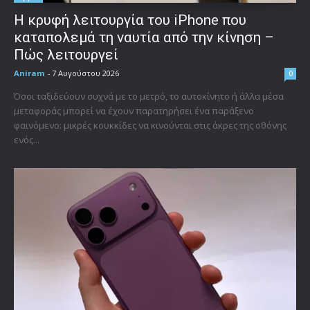
Η κρυφή λειτουργία του iPhone που
καταπολεμά τη ναυτία από την κίνηση –
Πώς λειτουργεί
Aniram
-
7 Αυγούστου 2026
0
Όσοι ταξιδεύουν συχνά με το μετρό, το αυτοκίνητο ή άλλα μέσα
μεταφοράς μπορεί να έχουν παρατηρήσει ένα παράξενο
φαινόμενο: μικρές κουκκίδες να κινούνται στις άκρες της οθόνης
ενός...