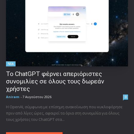
ΝΕΑ
Το ChatGPT φέρνει απεριόριστες
συνομιλίες σε όλους τους δωρεάν
χρήστες
Aniram
-
7 Αυγούστου 2026
0
Η OpenAI, σύμφωνα με επίσημη ανακοίνωση που κυκλοφόρησε
πριν από λίγες ώρες, αφαιρεί τα όρια στη συνομιλία για όλους
τους χρήστες του ChatGPT στα...