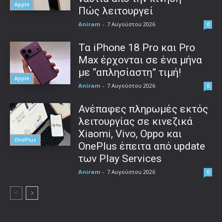
Apple
Πώς λειτουργεί
Aniram
-
7 Αυγούστου 2026
0
Τα iPhone 18 Pro και Pro
Max έρχονται σε ένα μήνα
με “απλησίαστη” τιμή!
Apple
Aniram
-
7 Αυγούστου 2026
0
Ανέπαφες πληρωμές εκτός
λειτουργίας σε κινεζικά
Xiaomi, Vivo, Oppo και
OnePlus
OnePlus έπειτα από update
των Play Services
Aniram
-
7 Αυγούστου 2026
0