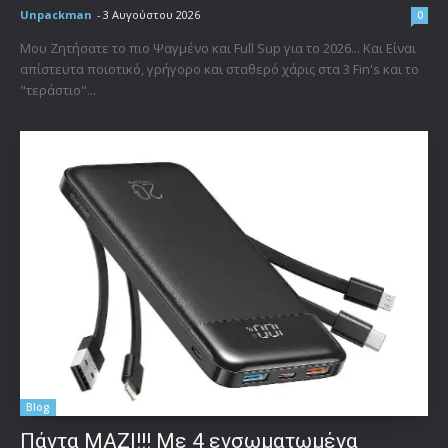
Unpackman
-
3 Αυγούστου 2026
0
Μου Ζητήσατε το πιο Ψαγμένο και Full Sup για το 2026... Και Είναι
απίστευτα ποιοτικό, γρήγορο και σταθερό χάρις στα 3 Fin's και το
"τεράστιο"...
Blog
Πάντα ΜΑΖΙ!!! Με 4 ενσωματωμένα