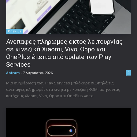
OnePlus
Ανέπαφες πληρωμές εκτός λειτουργίας
σε κινεζικά Xiaomi, Vivo, Oppo και
OnePlus έπειτα από update των Play
Services
Aniram
-
7 Αυγούστου 2026
0
Μια ενημέρωση των Play Services μπλόκαρε σιωπηλά τις
ανέπαφες πληρωμές στα κινητά με κινεζική ROM, αφήνοντας
κατόχους Xiaomi, Vivo, Oppo και OnePlus να το...