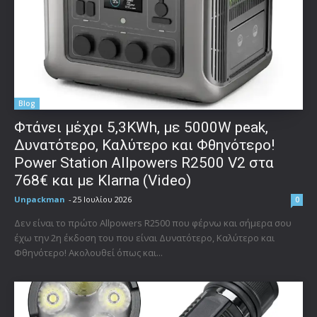
Blog
Φτάνει μέχρι 5,3KWh, με 5000W peak,
Δυνατότερο, Καλύτερο και Φθηνότερο!
Power Station Allpowers R2500 V2 στα
768€ και με Klarna (Video)
Unpackman
-
25 Ιουλίου 2026
0
Δεν είναι το πρώτο Allpowers R2500 που φέρνω και σήμερα σου
έχω την 2η έκδοση του που είναι Δυνατότερο, Καλύτερο και
Φθηνότερο! Ακολουθεί όπως και...