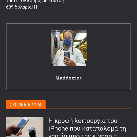
7nm στον κόσμο, με κόστος
699 δολάρια! Η !
Maddoctor
ΣΧΕΤΙΚΑ ΑΡΘΡΑ
Η κρυφή λειτουργία του
iPhone που καταπολεμά τη
ναυτία από την κίνηση –