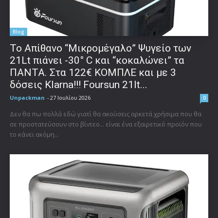
Blog
Το Απίθανο “Μικρομέγαλο” Ψυγείο των
21Lt πιάνει -30° C και “κοκαλώνει” τα
ΠΑΝΤΑ. Στα 122€ ΚΟΜΠΛΕ και με 3
δόσεις Klarna!!! Foursun 21lt...
Unpackman
-
27 Ιουλίου 2026
0
Δεν θα πω πολλά εδώ γιατί θα ακούσεις αρκετά χρήσιμα που θα
σε προστατεύσουν στο βίντεο... είναι ένα εξαιρετικό προϊόν που
το κάνει ακόμη...