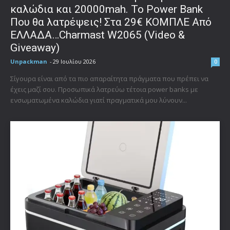
καλώδια και 20000mah. Το Power Bank
Που θα λατρέψεις! Στα 29€ ΚΟΜΠΛΕ Από
ΕΛΛΑΔΑ…Charmast W2065 (Video &
Giveaway)
Unpackman
-
29 Ιουλίου 2026
0
Σίγουρα είναι από τα πιο απαραίτητα πράγματα που πρέπει να
έχεις μαζί σου. Προσωπικά λατρεύω τέτοια power banks με
ενσωματωμένα καλώδια γιατί πραγματικά μου λύνουν...