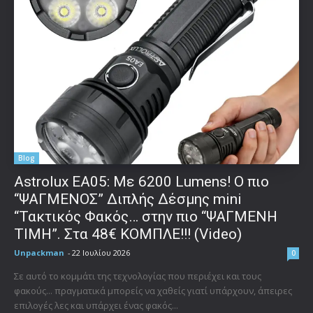
Blog
Astrolux ΕΑ05: Με 6200 Lumens! Ο πιο
“ΨΑΓΜΕΝΟΣ” Διπλής Δέσμης mini
“Τακτικός Φακός… στην πιο “ΨΑΓΜΕΝΗ
ΤΙΜΗ”. Στα 48€ ΚΟΜΠΛΕ!!! (Video)
Unpackman
-
22 Ιουλίου 2026
0
Σε αυτό το κομμάτι της τεχνολογίας που περιέχει και τους
φακούς... πραγματικά μπορείς να χαθείς γιατί υπάρχουν, άπειρες
επιλογές λες και υπάρχει ένας φακός...