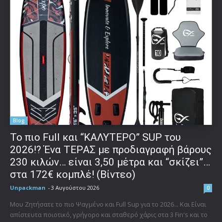
Blog
To πιο Full και “ΚΑΛΥΤΕΡΟ” SUP του
2026!? Ένα ΤΕΡΑΣ με προδιαγραφή βάρους
230 κιλών… είναι 3,50 μέτρα και “σκίζει”…
στα 172€ κομπλέ! (Βίντεο)
Unpackman
-
3 Αυγούστου 2026
0
Μου Ζητήσατε το πιο Ψαγμένο και Full Sup για το 2026... Και Είναι
απίστευτα ποιοτικό, γρήγορο και σταθερό χάρις στα 3 Fin's και το