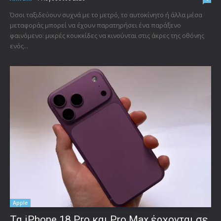
Όσοι ταξιδεύουν συχνά με το μετρό, το αυτοκίνητο ή άλλα μέσα
μεταφοράς μπορεί να έχουν παρατηρήσει ένα παράξενο
φαινόμενο: μικρές κουκκίδες να κινούνται στις άκρες της οθόνης
ενός...
Apple
Τα iPhone 18 Pro και Pro Max έρχονται σε