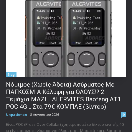
Blog
Νόμιμος (Χωρίς Άδεια) Ασύρματος Με
ΠΑΓΚΟΣΜΙΑ Κάλυψη για ΟΛΟΥΣ!? 2
Τεμάχια ΜΑΖΙ… ALERVITES Baofeng AT1
POC 4G… Στα 79€ ΚΟΜΠΛΕ (βίντεο)
Unpackman
-
8 Αυγούστου 2026
0
Είναι POC (Press Over Cellular) χρησιμοποιεί το δίκτυο κινητής 4G
κι είναι απόλυτα νόμιμος για όλους μας... Μπορείς και μιλάς από