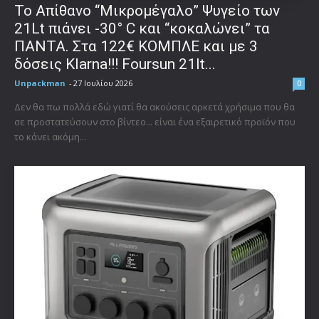
Το Απίθανο “Μικρομέγαλο” Ψυγείο των
21Lt πιάνει -30° C και “κοκαλώνει” τα
ΠΑΝΤΑ. Στα 122€ ΚΟΜΠΛΕ και με 3
δόσεις Klarna!!! Foursun 21lt...
Unpackman
-
27 Ιουλίου 2026
0
Δεν θα πω πολλά εδώ γιατί θα ακούσεις αρκετά χρήσιμα που θα
σε προστατεύσουν στο βίντεο... είναι ένα εξαιρετικό προϊόν που
το κάνει ακόμη...