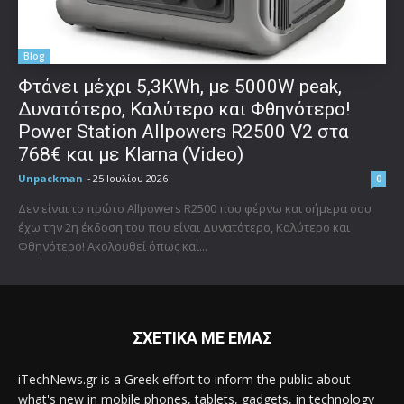
Blog
Φτάνει μέχρι 5,3KWh, με 5000W peak,
Δυνατότερο, Καλύτερο και Φθηνότερο!
Power Station Allpowers R2500 V2 στα
768€ και με Klarna (Video)
Unpackman
-
25 Ιουλίου 2026
0
Δεν είναι το πρώτο Allpowers R2500 που φέρνω και σήμερα σου
έχω την 2η έκδοση του που είναι Δυνατότερο, Καλύτερο και
Φθηνότερο! Ακολουθεί όπως και...
ΣΧΕΤΙΚΑ ΜΕ ΕΜΑΣ
iTechNews.gr is a Greek effort to inform the public about
what's new in mobile phones, tablets, gadgets, in technology