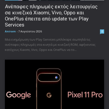
Ανέπαφες πληρωμές εκτός λειτουργίας
σε κινεζικά Xiaomi, Vivo, Oppo και
OnePlus έπειτα από update των Play
Services
Aniram
-
7 Αυγούστου 2026
0
Μια ενημέρωση των Play Services μπλόκαρε σιωπηλά τις
ανέπαφες πληρωμές στα κινητά με κινεζική ROM, αφήνοντας
κατόχους Xiaomi, Vivo, Oppo και OnePlus να το...