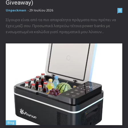
Giveaway)
Unpackman
-
29 Ιουλίου 2026
0
Σίγουρα είναι από τα πιο απαραίτητα πράγματα που πρέπει να
έχεις μαζί σου. Προσωπικά λατρεύω τέτοια power banks με
ενσωματωμένα καλώδια γιατί πραγματικά μου λύνουν...
Blog