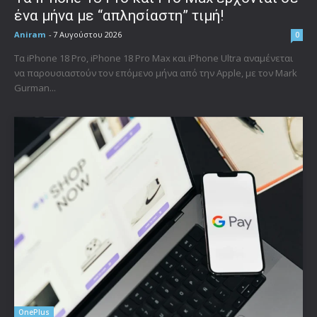
ένα μήνα με “απλησίαστη” τιμή!
Aniram
-
7 Αυγούστου 2026
0
Τα iPhone 18 Pro, iPhone 18 Pro Max και iPhone Ultra αναμένεται
να παρουσιαστούν τον επόμενο μήνα από την Apple, με τον Mark
Gurman...
OnePlus