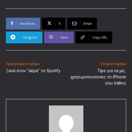
Facebook
X
Email
Telegram
Viber
Copy URL
Προηγούμενο άρθρο
Επόμενο άρθρο
Ξανά στον “αέρα” το Spotify
Τips για να μη..
χρησιμοποιούσες το iPhone
σου λάθος