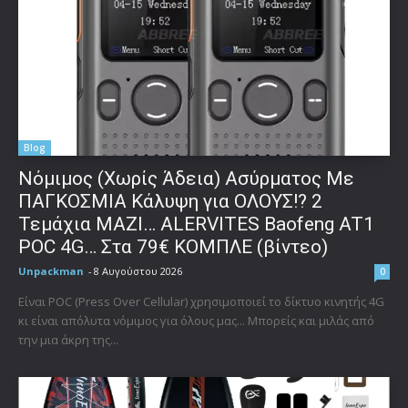
Blog
Νόμιμος (Χωρίς Άδεια) Ασύρματος Με
ΠΑΓΚΟΣΜΙΑ Κάλυψη για ΟΛΟΥΣ!? 2
Τεμάχια ΜΑΖΙ… ALERVITES Baofeng AT1
POC 4G… Στα 79€ ΚΟΜΠΛΕ (βίντεο)
Unpackman
-
8 Αυγούστου 2026
0
Είναι POC (Press Over Cellular) χρησιμοποιεί το δίκτυο κινητής 4G
κι είναι απόλυτα νόμιμος για όλους μας... Μπορείς και μιλάς από
την μια άκρη της...