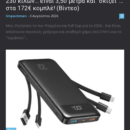
230 κιλών… είναι 3,50 μέτρα και “σκίζει”…
στα 172€ κομπλέ! (Βίντεο)
Unpackman
-
3 Αυγούστου 2026
0
Μου Ζητήσατε το πιο Ψαγμένο και Full Sup για το 2026... Και Είναι
απίστευτα ποιοτικό, γρήγορο και σταθερό χάρις στα 3 Fin's και το
"τεράστιο"...
Blog