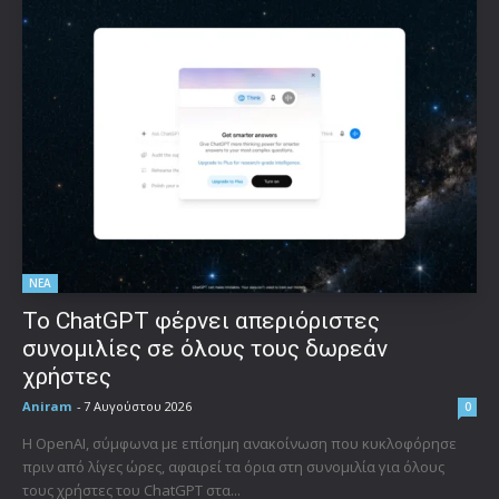
ΝΕΑ
Το ChatGPT φέρνει απεριόριστες
συνομιλίες σε όλους τους δωρεάν
χρήστες
Aniram
-
7 Αυγούστου 2026
0
Η OpenAI, σύμφωνα με επίσημη ανακοίνωση που κυκλοφόρησε
πριν από λίγες ώρες, αφαιρεί τα όρια στη συνομιλία για όλους
τους χρήστες του ChatGPT στα...