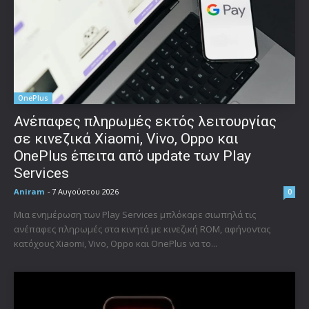
OnePlus
Ανέπαφες πληρωμές εκτός λειτουργίας
σε κινεζικά Xiaomi, Vivo, Oppo και
OnePlus έπειτα από update των Play
Services
Aniram
-
7 Αυγούστου 2026
0
Μια ενημέρωση των Play Services μπλόκαρε σιωπηλά τις
ανέπαφες πληρωμές στα κινητά με κινεζική ROM, αφήνοντας
κατόχους Xiaomi, Vivo, Oppo και OnePlus να το...