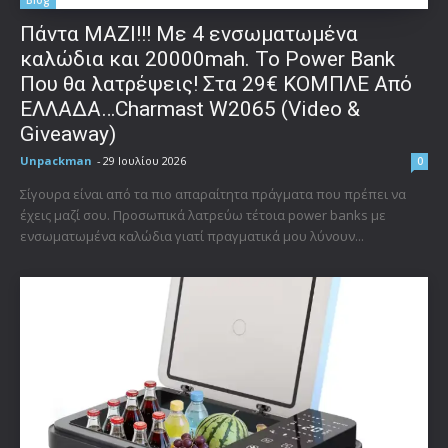
Πάντα ΜΑΖΙ!!! Με 4 ενσωματωμένα
καλώδια και 20000mah. Το Power Bank
Που θα λατρέψεις! Στα 29€ ΚΟΜΠΛΕ Από
ΕΛΛΑΔΑ…Charmast W2065 (Video &
Giveaway)
Unpackman
-
29 Ιουλίου 2026
0
Σίγουρα είναι από τα πιο απαραίτητα πράγματα που πρέπει να
έχεις μαζί σου. Προσωπικά λατρεύω τέτοια power banks με
ενσωματωμένα καλώδια γιατί πραγματικά μου λύνουν...