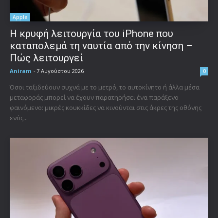
Apple
Η κρυφή λειτουργία του iPhone που
καταπολεμά τη ναυτία από την κίνηση –
Πώς λειτουργεί
Aniram
-
7 Αυγούστου 2026
0
Όσοι ταξιδεύουν συχνά με το μετρό, το αυτοκίνητο ή άλλα μέσα
μεταφοράς μπορεί να έχουν παρατηρήσει ένα παράξενο
φαινόμενο: μικρές κουκκίδες να κινούνται στις άκρες της οθόνης
ενός...