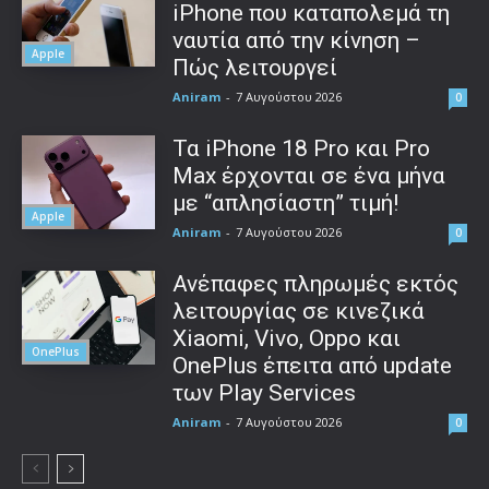
iPhone που καταπολεμά τη
ναυτία από την κίνηση –
Apple
Πώς λειτουργεί
Aniram
-
7 Αυγούστου 2026
0
Τα iPhone 18 Pro και Pro
Max έρχονται σε ένα μήνα
με “απλησίαστη” τιμή!
Apple
Aniram
-
7 Αυγούστου 2026
0
Ανέπαφες πληρωμές εκτός
λειτουργίας σε κινεζικά
Xiaomi, Vivo, Oppo και
OnePlus
OnePlus έπειτα από update
των Play Services
Aniram
-
7 Αυγούστου 2026
0