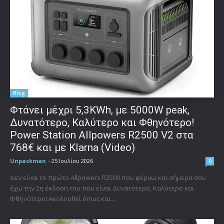
Blog
Φτάνει μέχρι 5,3KWh, με 5000W peak,
Δυνατότερο, Καλύτερο και Φθηνότερο!
Power Station Allpowers R2500 V2 στα
768€ και με Klarna (Video)
Unpackman
-
25 Ιουλίου 2026
0
Δεν είναι το πρώτο Allpowers R2500 που φέρνω και σήμερα σου
έχω την 2η έκδοση του που είναι Δυνατότερο, Καλύτερο και
Φθηνότερο! Ακολουθεί όπως και...