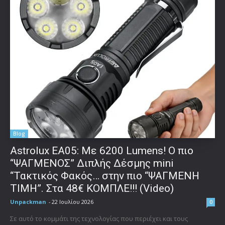
Blog
Astrolux ΕΑ05: Με 6200 Lumens! Ο πιο
“ΨΑΓΜΕΝΟΣ” Διπλής Δέσμης mini
“Τακτικός Φακός… στην πιο “ΨΑΓΜΕΝΗ
ΤΙΜΗ”. Στα 48€ ΚΟΜΠΛΕ!!! (Video)
Unpackman
-
22 Ιουλίου 2026
0
Σε αυτό το κομμάτι της τεχνολογίας που περιέχει και τους