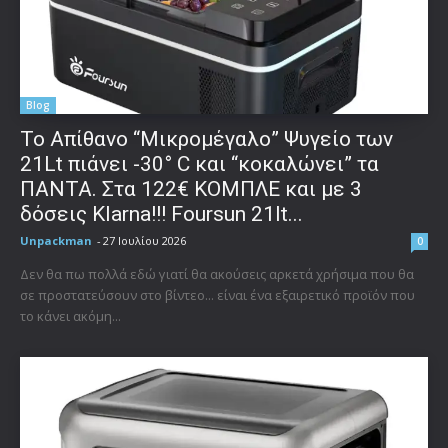
Blog
Το Απίθανο “Μικρομέγαλο” Ψυγείο των
21Lt πιάνει -30° C και “κοκαλώνει” τα
ΠΑΝΤΑ. Στα 122€ ΚΟΜΠΛΕ και με 3
δόσεις Klarna!!! Foursun 21lt...
Unpackman
-
27 Ιουλίου 2026
0
Δεν θα πω πολλά εδώ γιατί θα ακούσεις αρκετά χρήσιμα που θα
σε προστατεύσουν στο βίντεο... είναι ένα εξαιρετικό προϊόν που
το κάνει ακόμη...