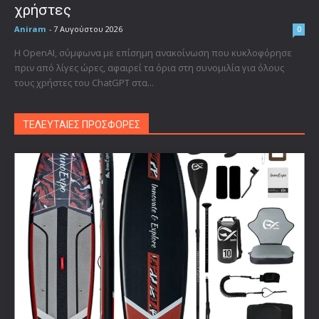
χρήστες
Aniram
-
7 Αυγούστου 2026
0
Η OpenAI, σύμφωνα με επίσημη ανακοίνωση που κυκλοφόρησε
πριν από λίγες ώρες, αφαιρεί τα όρια στη συνομιλία για όλους
τους χρήστες του ChatGPT στα...
ΤΕΛΕΥΤΑΙΕΣ ΠΡΟΣΦΟΡΕΣ