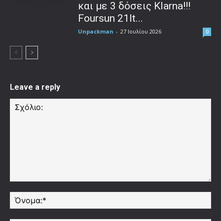
και με 3 δόσεις Klarna!!!
Foursun 21lt...
Unpackman
-
27 Ιουλίου 2026
0
Leave a reply
Σχόλιο:
Όν