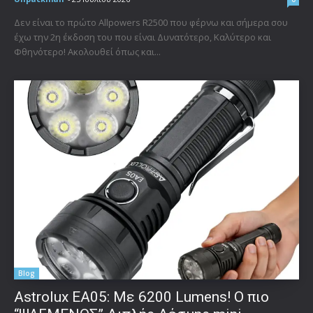
Δεν είναι το πρώτο Allpowers R2500 που φέρνω και σήμερα σου
έχω την 2η έκδοση του που είναι Δυνατότερο, Καλύτερο και
Φθηνότερο! Ακολουθεί όπως και...
Blog
Astrolux ΕΑ05: Με 6200 Lumens! Ο πιο