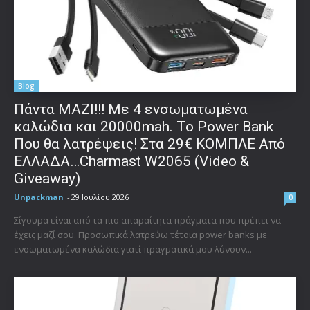
Blog
Πάντα ΜΑΖΙ!!! Με 4 ενσωματωμένα
καλώδια και 20000mah. Το Power Bank
Που θα λατρέψεις! Στα 29€ ΚΟΜΠΛΕ Από
ΕΛΛΑΔΑ…Charmast W2065 (Video &
Giveaway)
Unpackman
-
29 Ιουλίου 2026
0
Σίγουρα είναι από τα πιο απαραίτητα πράγματα που πρέπει να
έχεις μαζί σου. Προσωπικά λατρεύω τέτοια power banks με
ενσωματωμένα καλώδια γιατί πραγματικά μου λύνουν...