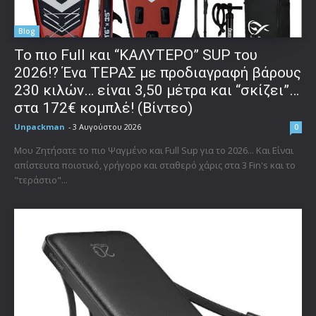
Blog
To πιο Full και “ΚΑΛΥΤΕΡΟ” SUP του
2026!? Ένα ΤΕΡΑΣ με προδιαγραφή βάρους
230 κιλών… είναι 3,50 μέτρα και “σκίζει”…
στα 172€ κομπλέ! (Βίντεο)
Unpackman
-
3 Αυγούστου 2026
0
Μου Ζητήσατε το πιο Ψαγμένο και Full Sup για το 2026... Και Είναι
απίστευτα ποιοτικό, γρήγορο και σταθερό χάρις στα 3 Fin's και το
"τεράστιο"...