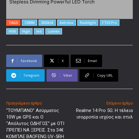
TAGS
1280M
3050LM
Astrolux
flashlight
FT03 Pro
HI50
High
led
Lumen
Facebook
X
Email
Telegram
Viber
Copy URL
Προηγούμενο άρθρο
Επόμενο άρθρο
“ΤΟΥΜΠΑΝΟ” Ασύρματος
Realme 14 Pro 5G: Η τέλεια
10W με GPS και Ο
ισορροπία ισχύος και στυλ
“Απόλυτος ΟΔΗΓΟΣ” με ΟΤΙ
ΠΡΕΠΕΙ ΝΑ ΞΕΡΕΙΣ. Στα 34€
ΚΟΜΠΛΕ BAOFENG UV-5RH