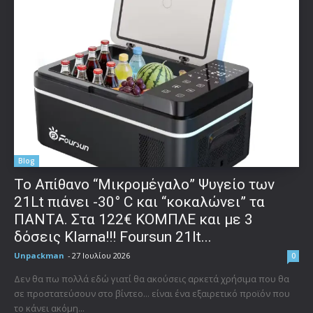
Blog
Το Απίθανο “Μικρομέγαλο” Ψυγείο των
21Lt πιάνει -30° C και “κοκαλώνει” τα
ΠΑΝΤΑ. Στα 122€ ΚΟΜΠΛΕ και με 3
δόσεις Klarna!!! Foursun 21lt...
Unpackman
-
27 Ιουλίου 2026
0
Δεν θα πω πολλά εδώ γιατί θα ακούσεις αρκετά χρήσιμα που θα
σε προστατεύσουν στο βίντεο... είναι ένα εξαιρετικό προϊόν που
το κάνει ακόμη...