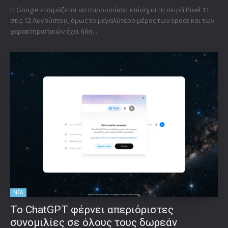
Η Google ετοιμάζεται να παρουσιάσει επίσημα τη σειρά Pixel 11
στις 12 Αυγούστου, όμως το μεγαλύτερο μέρος των specs και των
χαρακτηριστικών έχει ήδη...
ΝΕΑ
Το ChatGPT φέρνει απεριόριστες
συνομιλίες σε όλους τους δωρεάν