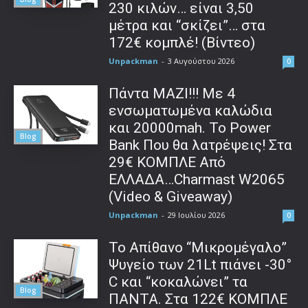
230 κιλών… είναι 3,50
μέτρα και “σκίζει”… στα
172€ κομπλέ! (Βίντεο)
Unpackman
-
3 Αυγούστου 2026
0
Πάντα ΜΑΖΙ!!! Με 4
ενσωματωμένα καλώδια
και 20000mah. Το Power
Blog
Bank Που θα λατρέψεις! Στα
29€ ΚΟΜΠΛΕ Από
ΕΛΛΑΔΑ…Charmast W2065
(Video & Giveaway)
Unpackman
-
29 Ιουλίου 2026
0
Το Απίθανο “Μικρομέγαλο”
Ψυγείο των 21Lt πιάνει -30°
C και “κοκαλώνει” τα
Blog
ΠΑΝΤΑ. Στα 122€ ΚΟΜΠΛΕ