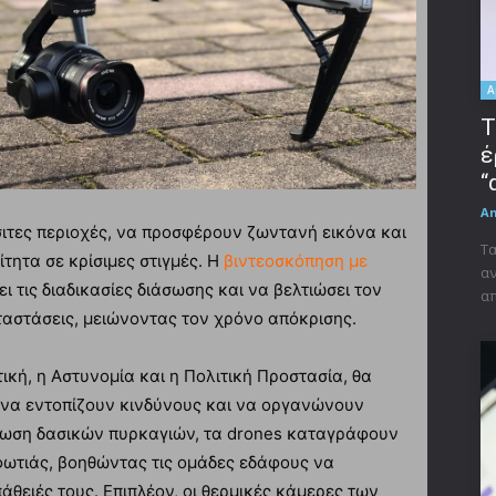
A
Τ
έ
“
A
ιτες περιοχές, να προσφέρουν ζωντανή εικόνα και
Τα
τητα σε κρίσιμες στιγμές. Η
βιντεοσκόπηση με
αν
ι τις διαδικασίες διάσωσης και να βελτιώσει τον
απ
αστάσεις, μειώνοντας τον χρόνο απόκρισης.
ική, η Αστυνομία και η Πολιτική Προστασία, θα
 να εντοπίζουν κινδύνους και να οργανώνουν
ίπτωση δασικών πυρκαγιών, τα drones καταγράφουν
φωτιάς, βοηθώντας τις ομάδες εδάφους να
θειές τους. Επιπλέον, οι θερμικές κάμερες των