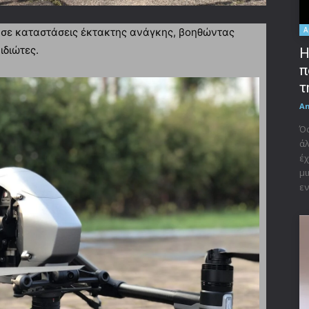
A
α σε καταστάσεις έκτακτης ανάγκης, βοηθώντας
ιδιώτες.
Η
π
τ
A
Όσ
άλ
έχ
μι
εν