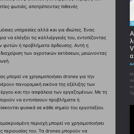
τίες φωτιάς, αποτρέποντας πιθανές
O
μόσιες υπηρεσίες αλλά και για ιδιώτες. Ένας
Α
ια να ελέγξει τις καλλιέργειές του, εντοπίζοντας
λ
ν φυτών ή προβλήματα άρδευσης. Αυτή η
V
ή διαχείριση των αγροτικών εκτάσεων, μειώνοντας
α
γωγή.
A
Μι
ας μπορεί να χρησιμοποιήσει drones για την
σι
φέρουν πανοραμική εικόνα της εξέλιξης των
κι
 έργου και την ασφάλεια των εργαζομένων. Με τη
Op
πορούν να εντοπίσουν προβλήματα ή
ίσκονται φυσικά σε κάθε σημείο του εργοταξίου.
απομακρυσμένη περιοχή μπορεί να χρησιμοποιήσει
ης περιουσίας του. Τα drones μπορούν να