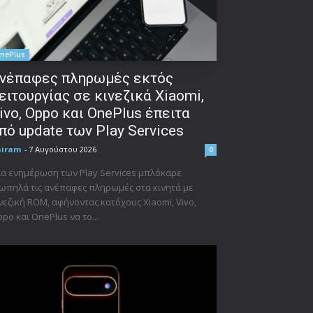
nePlus
νέπαφες πληρωμές εκτός
ειτουργίας σε κινεζικά Xiaomi,
ivo, Oppo και OnePlus έπειτα
πό update των Play Services
niram
-
7 Αυγούστου 2026
0
α ενημέρωση των Play Services μπλόκαρε
ωπηλά τις ανέπαφες πληρωμές στα κινητά με
νεζική ROM, αφήνοντας κατόχους Xiaomi, Vivo,
po και OnePlus να το...