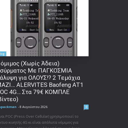
log
όμιμος (Χωρίς Άδεια)
σύρματος Με ΠΑΓΚΟΣΜΙΑ
άλυψη για ΟΛΟΥΣ!? 2 Τεμάχια
ΑΖΙ… ALERVITES Baofeng AT1
OC 4G… Στα 79€ ΚΟΜΠΛΕ
βίντεο)
npackman
-
8 Αυγούστου 2026
0
ναι POC (Press Over Cellular) χρησιμοποιεί το
κτυο κινητής 4G κι είναι απόλυτα νόμιμος για