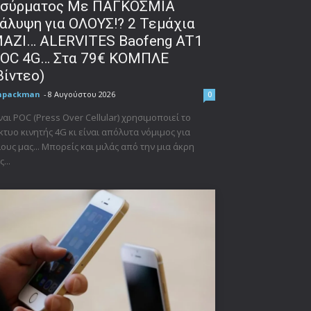
σύρματος Με ΠΑΓΚΟΣΜΙΑ
άλυψη για ΟΛΟΥΣ!? 2 Τεμάχια
ΑΖΙ… ALERVITES Baofeng AT1
OC 4G… Στα 79€ ΚΟΜΠΛΕ
βίντεο)
npackman
-
8 Αυγούστου 2026
0
ναι POC (Press Over Cellular) χρησιμοποιεί το
κτυο κινητής 4G κι είναι απόλυτα νόμιμος για
ους μας... Μπορείς και μιλάς από την μια άκρη
ς...