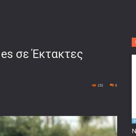
nes σε Έκτακτες
232
0
B
Ν