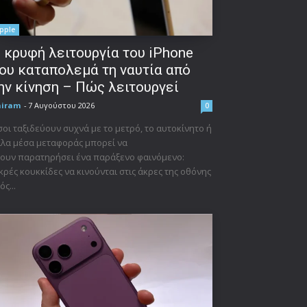
pple
 κρυφή λειτουργία του iPhone
ου καταπολεμά τη ναυτία από
ην κίνηση – Πώς λειτουργεί
niram
-
7 Αυγούστου 2026
0
οι ταξιδεύουν συχνά με το μετρό, το αυτοκίνητο ή
λα μέσα μεταφοράς μπορεί να
ουν παρατηρήσει ένα παράξενο φαινόμενο:
κρές κουκκίδες να κινούνται στις άκρες της οθόνης
ός...