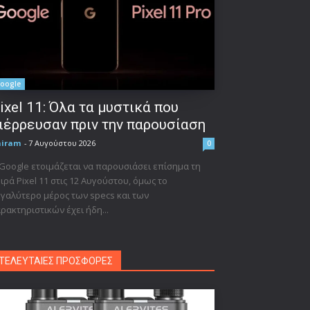
oogle
ixel 11: Όλα τα μυστικά που
ιέρρευσαν πριν την παρουσίαση
niram
-
7 Αυγούστου 2026
0
Google ετοιμάζεται να παρουσιάσει επίσημα τη
ιρά Pixel 11 στις 12 Αυγούστου, όμως το
γαλύτερο μέρος των specs και των
ρακτηριστικών έχει ήδη...
ΤΕΛΕΥΤΑΙΕΣ ΠΡΟΣΦΟΡΕΣ