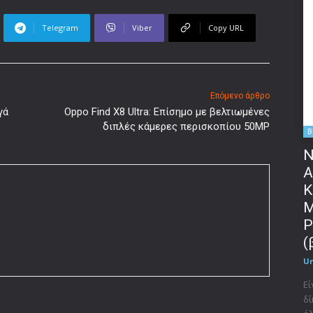
Telegram
Viber
Copy URL
Επόμενο άρθρο
γά
Oppo Find X8 Ultra: Επίσημο με βελτιωμένες
διπλές κάμερες περισκοπίου 50MP
B
Ν
Α
Κ
Μ
P
(
U
Εί
δί