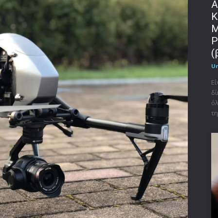
Α
Κ
Μ
P
(
U
Εί
δί
όλ
τη