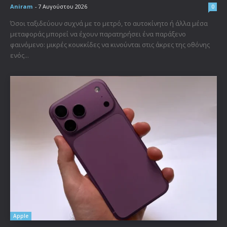
Aniram
-
7 Αυγούστου 2026
0
Όσοι ταξιδεύουν συχνά με το μετρό, το αυτοκίνητο ή άλλα μέσα
μεταφοράς μπορεί να έχουν παρατηρήσει ένα παράξενο
φαινόμενο: μικρές κουκκίδες να κινούνται στις άκρες της οθόνης
ενός...
Apple