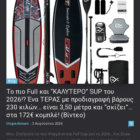
Blog
To πιο Full και “ΚΑΛΥΤΕΡΟ” SUP του
2026!? Ένα ΤΕΡΑΣ με προδιαγραφή βάρους
230 κιλών… είναι 3,50 μέτρα και “σκίζει”…
στα 172€ κομπλέ! (Βίντεο)
Unpackman
-
3 Αυγούστου 2026
0
Μου Ζητήσατε το πιο Ψαγμένο και Full Sup για το 2026... Και Είναι