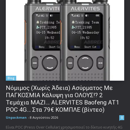
Blog
Νόμιμος (Χωρίς Άδεια) Ασύρματος Με
ΠΑΓΚΟΣΜΙΑ Κάλυψη για ΟΛΟΥΣ!? 2
Τεμάχια ΜΑΖΙ… ALERVITES Baofeng AT1
POC 4G… Στα 79€ ΚΟΜΠΛΕ (βίντεο)
Unpackman
-
8 Αυγούστου 2026
0
Είναι POC (Press Over Cellular) χρησιμοποιεί το δίκτυο κινητής 4G