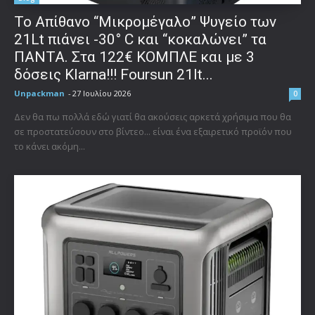
Το Απίθανο “Μικρομέγαλο” Ψυγείο των
21Lt πιάνει -30° C και “κοκαλώνει” τα
ΠΑΝΤΑ. Στα 122€ ΚΟΜΠΛΕ και με 3
δόσεις Klarna!!! Foursun 21lt...
Unpackman
-
27 Ιουλίου 2026
0
Δεν θα πω πολλά εδώ γιατί θα ακούσεις αρκετά χρήσιμα που θα
σε προστατεύσουν στο βίντεο... είναι ένα εξαιρετικό προϊόν που
το κάνει ακόμη...