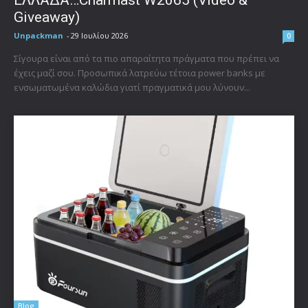
ΕΛΛΑΔΑ…Charmast W2065 (Video &
Giveaway)
Unpackman
-
29 Ιουλίου 2026
0
Σίγουρα είναι από τα πιο απαραίτητα πράγματα που πρέπει να
έχεις μαζί σου. Προσωπικά λατρεύω τέτοια power banks με
ενσωματωμένα καλώδια γιατί πραγματικά μου λύνουν...
Blog