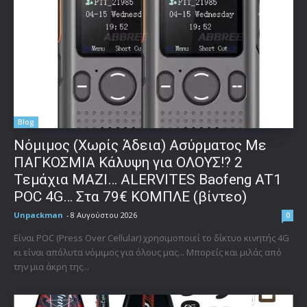
Blog
Νόμιμος (Χωρίς Άδεια) Ασύρματος Με
ΠΑΓΚΟΣΜΙΑ Κάλυψη για ΟΛΟΥΣ!? 2
Τεμάχια ΜΑΖΙ… ALERVITES Baofeng AT1
POC 4G… Στα 79€ ΚΟΜΠΛΕ (βίντεο)
Unpackman
-
8 Αυγούστου 2026
0
Είναι POC (Press Over Cellular) χρησιμοποιεί το δίκτυο κινητής 4G
κι είναι απόλυτα νόμιμος για όλους μας... Μπορείς και μιλάς από
την μια άκρη της...