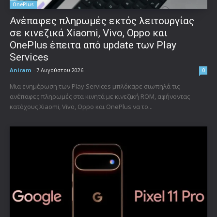
OnePlus
Ανέπαφες πληρωμές εκτός λειτουργίας
σε κινεζικά Xiaomi, Vivo, Oppo και
OnePlus έπειτα από update των Play
Services
Aniram
-
7 Αυγούστου 2026
0
Μια ενημέρωση των Play Services μπλόκαρε σιωπηλά τις
ανέπαφες πληρωμές στα κινητά με κινεζική ROM, αφήνοντας
κατόχους Xiaomi, Vivo, Oppo και OnePlus να το...