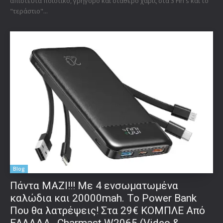
απίστευτα ποιοτικό, γρήγορο και σταθερό χάρις στα 3 Fin's και το
"τεράστιο"...
Blog
Πάντα ΜΑΖΙ!!! Με 4 ενσωματωμένα
καλώδια και 20000mah. Το Power Bank
Που θα λατρέψεις! Στα 29€ ΚΟΜΠΛΕ Από