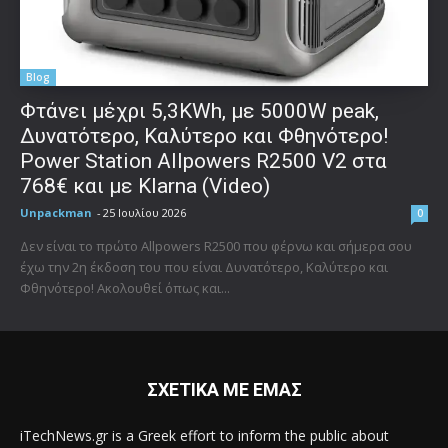
Blog
Φτάνει μέχρι 5,3KWh, με 5000W peak,
Δυνατότερο, Καλύτερο και Φθηνότερο!
Power Station Allpowers R2500 V2 στα
768€ και με Klarna (Video)
Unpackman
-
25 Ιουλίου 2026
0
Δεν είναι το πρώτο Allpowers R2500 που φέρνω και σήμερα σου
έχω την 2η έκδοση του που είναι Δυνατότερο, Καλύτερο και
Φθηνότερο! Ακολουθεί όπως και...
ΣΧΕΤΙΚΑ ΜΕ ΕΜΑΣ
iTechNews.gr is a Greek effort to inform the public about