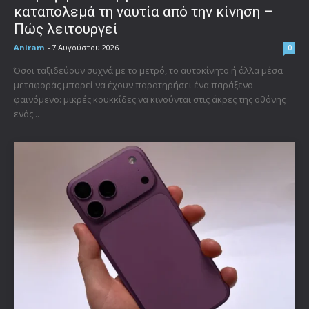
καταπολεμά τη ναυτία από την κίνηση –
Πώς λειτουργεί
Aniram
-
7 Αυγούστου 2026
0
Όσοι ταξιδεύουν συχνά με το μετρό, το αυτοκίνητο ή άλλα μέσα
μεταφοράς μπορεί να έχουν παρατηρήσει ένα παράξενο
φαινόμενο: μικρές κουκκίδες να κινούνται στις άκρες της οθόνης
ενός...