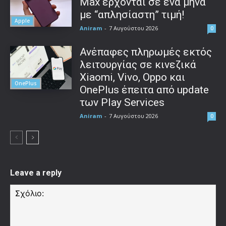
Max έρχονται σε ένα μήνα
με “απλησίαστη” τιμή!
Apple
Aniram
-
7 Αυγούστου 2026
0
Ανέπαφες πληρωμές εκτός
λειτουργίας σε κινεζικά
Xiaomi, Vivo, Oppo και
OnePlus
OnePlus έπειτα από update
των Play Services
Aniram
-
7 Αυγούστου 2026
0
Leave a reply