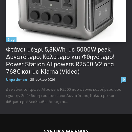
Blog
Φτάνει μέχρι 5,3KWh, με 5000W peak,
Δυνατότερο, Καλύτερο και Φθηνότερο!
Power Station Allpowers R2500 V2 στα
768€ και με Klarna (Video)
Unpackman
-
25 Ιουλίου 2026
0
Δεν είναι το πρώτο Allpowers R2500 που φέρνω και σήμερα σου
έχω την 2η έκδοση του που είναι Δυνατότερο, Καλύτερο και
Φθηνότερο! Ακολουθεί όπως και...
ΣΧΕΤΙΚΑ ΜΕ ΕΜΑΣ