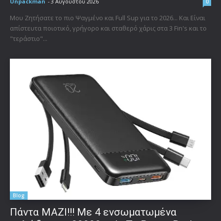
Unpackman
-
3 Αυγούστου 2026
0
Μου Ζητήσατε το πιο Ψαγμένο και Full Sup για το 2026... Και Είναι
απίστευτα ποιοτικό, γρήγορο και σταθερό χάρις στα 3 Fin's και το
"τεράστιο"...
Blog
Πάντα ΜΑΖΙ!!! Με 4 ενσωματωμένα