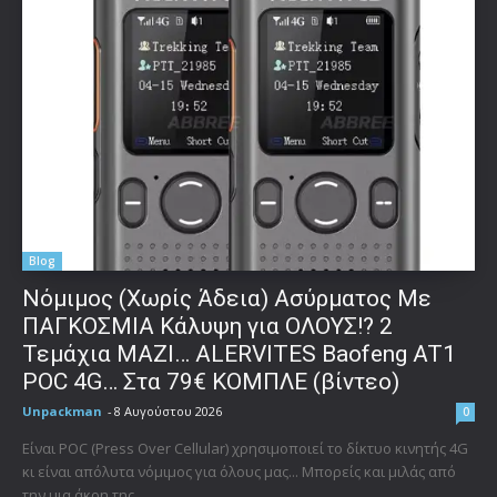
Blog
Νόμιμος (Χωρίς Άδεια) Ασύρματος Με
ΠΑΓΚΟΣΜΙΑ Κάλυψη για ΟΛΟΥΣ!? 2
Τεμάχια ΜΑΖΙ… ALERVITES Baofeng AT1
POC 4G… Στα 79€ ΚΟΜΠΛΕ (βίντεο)
Unpackman
-
8 Αυγούστου 2026
0
Είναι POC (Press Over Cellular) χρησιμοποιεί το δίκτυο κινητής 4G
κι είναι απόλυτα νόμιμος για όλους μας... Μπορείς και μιλάς από
την μια άκρη της...