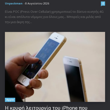
Unpackman
-
8 Αυγούστου 2026
0
Είναι POC (Press Over Cellular) χρησιμοποιεί το δίκτυο κινητής 4G
κι είναι απόλυτα νόμιμος για όλους μας... Μπορείς και μιλάς από
την μια άκρη της...
Apple
Η κρυφή λειτουργία του iPhone που