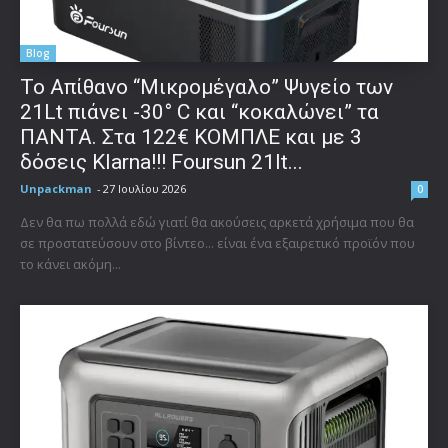
Blog
Το Απίθανο “Μικρομέγαλο” Ψυγείο των
21Lt πιάνει -30° C και “κοκαλώνει” τα
ΠΑΝΤΑ. Στα 122€ ΚΟΜΠΛΕ και με 3
δόσεις Klarna!!! Foursun 21lt...
Unpackman
-
27 Ιουλίου 2026
0
Δεν θα πω πολλά εδώ γιατί θα ακούσεις αρκετά χρήσιμα που θα
σε προστατεύσουν στο βίντεο... είναι ένα εξαιρετικό προϊόν που
το κάνει ακόμη...