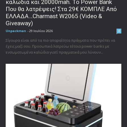
καλώδια και 20000mah. Το Power Bank
Που θα λατρέψεις! Στα 29€ ΚΟΜΠΛΕ Από
ΕΛΛΑΔΑ…Charmast W2065 (Video &
Giveaway)
Unpackman
-
29 Ιουλίου 2026
0
Σίγουρα είναι από τα πιο απαραίτητα πράγματα που πρέπει να
έχεις μαζί σου. Προσωπικά λατρεύω τέτοια power banks με
ενσωματωμένα καλώδια γιατί πραγματικά μου λύνουν...