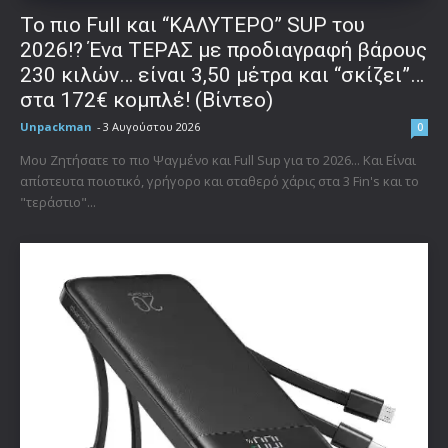
To πιο Full και “ΚΑΛΥΤΕΡΟ” SUP του
2026!? Ένα ΤΕΡΑΣ με προδιαγραφή βάρους
230 κιλών… είναι 3,50 μέτρα και “σκίζει”…
στα 172€ κομπλέ! (Βίντεο)
Unpackman
-
3 Αυγούστου 2026
0
Μου Ζητήσατε το πιο Ψαγμένο και Full Sup για το 2026... Και Είναι
απίστευτα ποιοτικό, γρήγορο και σταθερό χάρις στα 3 Fin's και το
"τεράστιο"...