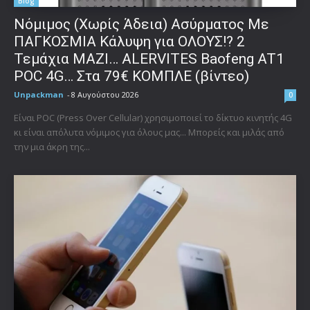
Blog
Νόμιμος (Χωρίς Άδεια) Ασύρματος Με
ΠΑΓΚΟΣΜΙΑ Κάλυψη για ΟΛΟΥΣ!? 2
Τεμάχια ΜΑΖΙ… ALERVITES Baofeng AT1
POC 4G… Στα 79€ ΚΟΜΠΛΕ (βίντεο)
Unpackman
-
8 Αυγούστου 2026
0
Είναι POC (Press Over Cellular) χρησιμοποιεί το δίκτυο κινητής 4G
κι είναι απόλυτα νόμιμος για όλους μας... Μπορείς και μιλάς από
την μια άκρη της...