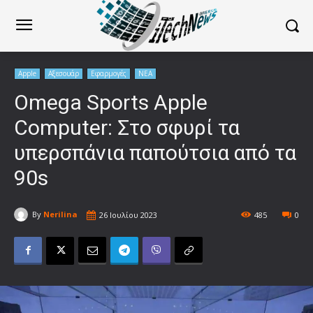
Apple
Αξεσουάρ
Εφαρμογές
ΝΕΑ
Omega Sports Apple
Computer: Στο σφυρί τα
υπερσπάνια παπούτσια από τα
90s
By
Nerilina
26 Ιουλίου 2023
485
0