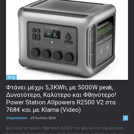
Blog
Φτάνει μέχρι 5,3KWh, με 5000W peak,
Δυνατότερο, Καλύτερο και Φθηνότερο!
Power Station Allpowers R2500 V2 στα
768€ και με Klarna (Video)
Unpackman
-
25 Ιουλίου 2026
0
Δεν είναι το πρώτο Allpowers R2500 που φέρνω και σήμερα σου
έχω την 2η έκδοση του που είναι Δυνατότερο, Καλύτερο και