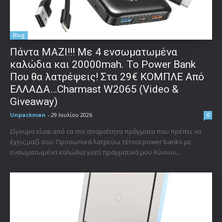
Blog
Πάντα ΜΑΖΙ!!! Με 4 ενσωματωμένα
καλώδια και 20000mah. Το Power Bank
Που θα λατρέψεις! Στα 29€ ΚΟΜΠΛΕ Από
ΕΛΛΑΔΑ…Charmast W2065 (Video &
Giveaway)
Unpackman
-
29 Ιουλίου 2026
0
Σίγουρα είναι από τα πιο απαραίτητα πράγματα που πρέπει να
έχεις μαζί σου. Προσωπικά λατρεύω τέτοια power banks με
ενσωματωμένα καλώδια γιατί πραγματικά μου λύνουν...