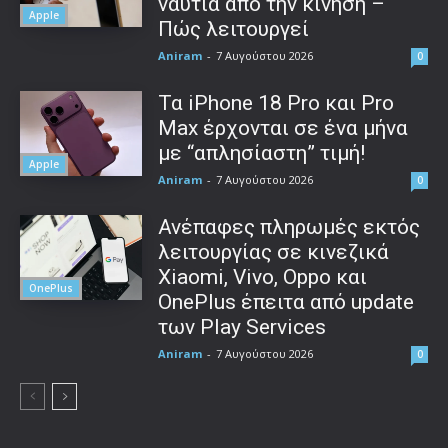
ναυτία από την κίνηση –
Apple
Πώς λειτουργεί
Aniram
-
7 Αυγούστου 2026
0
Τα iPhone 18 Pro και Pro
Max έρχονται σε ένα μήνα
με “απλησίαστη” τιμή!
Apple
Aniram
-
7 Αυγούστου 2026
0
Ανέπαφες πληρωμές εκτός
λειτουργίας σε κινεζικά
Xiaomi, Vivo, Oppo και
OnePlus
OnePlus έπειτα από update
των Play Services
Aniram
-
7 Αυγούστου 2026
0