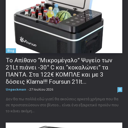
Blog
Το Απίθανο “Μικρομέγαλο” Ψυγείο των
21Lt πιάνει -30° C και “κοκαλώνει” τα
ΠΑΝΤΑ. Στα 122€ ΚΟΜΠΛΕ και με 3
δόσεις Klarna!!! Foursun 21lt...
Unpackman
-
27 Ιουλίου 2026
0
Δεν θα πω πολλά εδώ γιατί θα ακούσεις αρκετά χρήσιμα που θα
σε προστατεύσουν στο βίντεο... είναι ένα εξαιρετικό προϊόν που
το κάνει ακόμη...