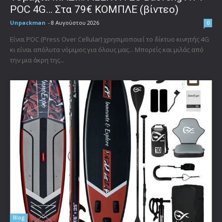
POC 4G… Στα 79€ ΚΟΜΠΛΕ (βίντεο)
Unpackman
-
8 Αυγούστου 2026
0
Είναι POC (Press Over Cellular) χρησιμοποιεί το δίκτυο κινητής 4G
κι είναι απόλυτα νόμιμος για όλους μας... Μπορείς και μιλάς από
την μια άκρη της...
Blog