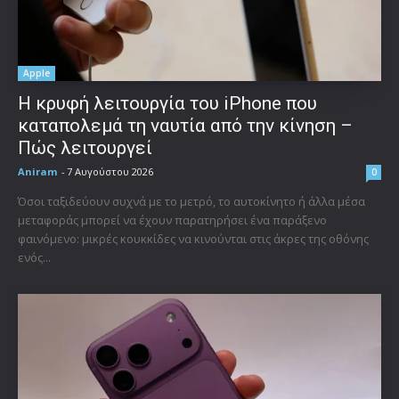
Apple
Η κρυφή λειτουργία του iPhone που
καταπολεμά τη ναυτία από την κίνηση –
Πώς λειτουργεί
Aniram
-
7 Αυγούστου 2026
0
Όσοι ταξιδεύουν συχνά με το μετρό, το αυτοκίνητο ή άλλα μέσα
μεταφοράς μπορεί να έχουν παρατηρήσει ένα παράξενο
φαινόμενο: μικρές κουκκίδες να κινούνται στις άκρες της οθόνης
ενός...