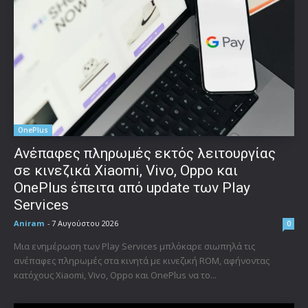
OnePlus
Ανέπαφες πληρωμές εκτός λειτουργίας
σε κινεζικά Xiaomi, Vivo, Oppo και
OnePlus έπειτα από update των Play
Services
Aniram
-
7 Αυγούστου 2026
0
Μια ενημέρωση των Play Services μπλόκαρε σιωπηλά τις
ανέπαφες πληρωμές στα κινητά με κινεζική ROM, αφήνοντας
κατόχους Xiaomi, Vivo, Oppo και OnePlus να το...