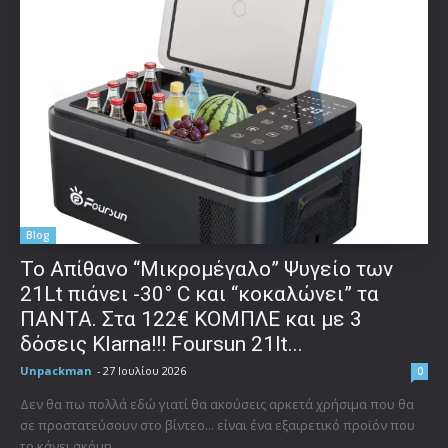
Blog
Το Απίθανο “Μικρομέγαλο” Ψυγείο των
21Lt πιάνει -30° C και “κοκαλώνει” τα
ΠΑΝΤΑ. Στα 122€ ΚΟΜΠΛΕ και με 3
δόσεις Klarna!!! Foursun 21lt...
Unpackman
-
27 Ιουλίου 2026
0
Δεν θα πω πολλά εδώ γιατί θα ακούσεις αρκετά χρήσιμα που θα
σε προστατεύσουν στο βίντεο... είναι ένα εξαιρετικό προϊόν που
το κάνει ακόμη...