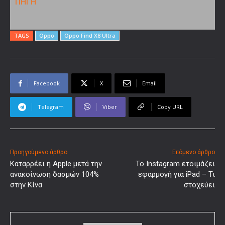
ΠΗΓΗ
TAGS
Oppo
Oppo Find X8 Ultra
Facebook
X
Email
Telegram
Viber
Copy URL
Προηγούμενο άρθρο
Επόμενο άρθρο
Καταρρέει η Apple μετά την
Το Instagram ετοιμάζει
ανακοίνωση δασμών 104%
εφαρμογή για iPad – Τι
στην Κίνα
στοχεύει