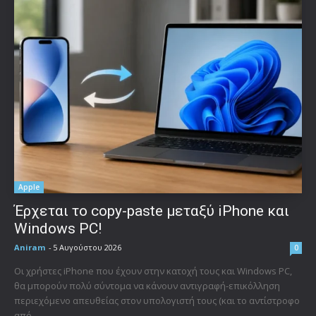
Apple
Έρχεται το copy-paste μεταξύ iPhone και
Windows PC!
Aniram
-
5 Αυγούστου 2026
0
Οι χρήστες iPhone που έχουν στην κατοχή τους και Windows PC,
θα μπορούν πολύ σύντομα να κάνουν αντιγραφή-επικόλληση
περιεχόμενο απευθείας στον υπολογιστή τους (και το αντίστροφο
από...