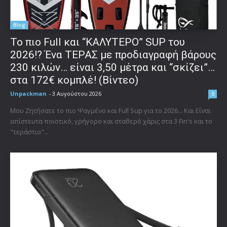
Blog
To πιο Full και “ΚΑΛΥΤΕΡΟ” SUP του
2026!? Ένα ΤΕΡΑΣ με προδιαγραφή βάρους
230 κιλών… είναι 3,50 μέτρα και “σκίζει”…
στα 172€ κομπλέ! (Βίντεο)
Unpackman
-
3 Αυγούστου 2026
0
Μου Ζητήσατε το πιο Ψαγμένο και Full Sup για το 2026... Και Είναι
απίστευτα ποιοτικό, γρήγορο και σταθερό χάρις στα 3 Fin's και το
"τεράστιο"...