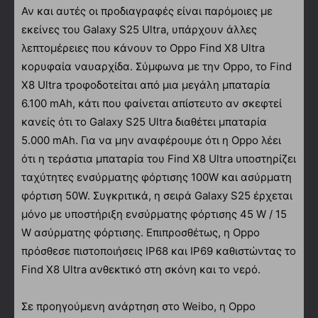
Αν και αυτές οι προδιαγραφές είναι παρόμοιες με
εκείνες του Galaxy S25 Ultra, υπάρχουν άλλες
λεπτομέρειες που κάνουν το Oppo Find X8 Ultra
κορυφαία ναυαρχίδα. Σύμφωνα με την Oppo, το Find
X8 Ultra τροφοδοτείται από μια μεγάλη μπαταρία
6.100 mAh, κάτι που φαίνεται απίστευτο αν σκεφτεί
κανείς ότι το Galaxy S25 Ultra διαθέτει μπαταρία
5.000 mAh. Για να μην αναφέρουμε ότι η Oppo λέει
ότι η τεράστια μπαταρία του Find X8 Ultra υποστηρίζει
ταχύτητες ενσύρματης φόρτισης 100W και ασύρματη
φόρτιση 50W. Συγκριτικά, η σειρά Galaxy S25 έρχεται
μόνο με υποστήριξη ενσύρματης φόρτισης 45 W / 15
W ασύρματης φόρτισης. Επιπροσθέτως, η Oppo
πρόσθεσε πιστοποιήσεις IP68 και IP69 καθιστώντας το
Find X8 Ultra ανθεκτικό στη σκόνη και το νερό.
Σε προηγούμενη ανάρτηση στο Weibo, η Oppo