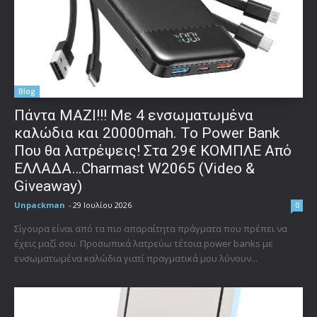
Blog
Πάντα ΜΑΖΙ!!! Με 4 ενσωματωμένα
καλώδια και 20000mah. Το Power Bank
Που θα λατρέψεις! Στα 29€ ΚΟΜΠΛΕ Από
ΕΛΛΑΔΑ…Charmast W2065 (Video &
Giveaway)
Unpackman
-
29 Ιουλίου 2026
0
Σίγουρα είναι από τα πιο απαραίτητα πράγματα που πρέπει να
έχεις μαζί σου. Προσωπικά λατρεύω τέτοια power banks με
ενσωματωμένα καλώδια γιατί πραγματικά μου λύνουν...