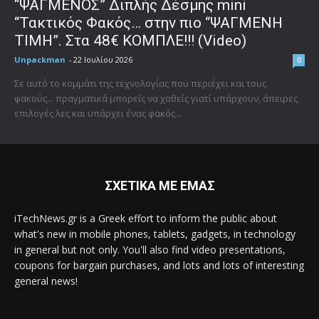
“ΨΑΓΜΕΝΟΣ” Διπλής Δέσμης mini
“Τακτικός Φακός… στην πιο “ΨΑΓΜΕΝΗ
ΤΙΜΗ”. Στα 48€ ΚΟΜΠΛΕ!!! (Video)
Unpackman
-
22 Ιουλίου 2026
0
Σε αυτό το κομμάτι της τεχνολογίας που περιέχει και τους
φακούς... πραγματικά μπορείς να χαθείς γιατί υπάρχουν, άπειρες
επιλογές λες και υπάρχει ένας φακός...
ΣΧΕΤΙΚΑ ΜΕ ΕΜΑΣ
iTechNews.gr is a Greek effort to inform the public about
what's new in mobile phones, tablets, gadgets, in technology
in general but not only. You'll also find video presentations,
coupons for bargain purchases, and lots and lots of interesting
general news!