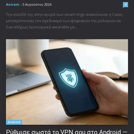
Aniram
-
5 Αυγούστου 2026
0
Την είσοδό της στην αγορά των smart rings ανακοίνωσε η Casio,
μετατρέποντας τον σχεδιασμό των ψηφιακών της ρολογιών σε
ένα πλήρως λειτουργικό wearable με...
Android
Ρύθμισε σωστά το VPN σου στο Android —