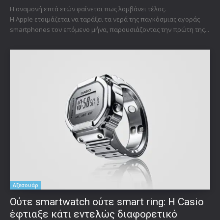
Η αναμονή επτά ετών φαίνεται πως λαμβάνει τέλος.
Η Apple ετοιμάζεται να ταράξει τα νερά της παγκόσμιας αγοράς
smartphones τον επόμενο μήνα, παρουσιάζοντας την πρώτη της...
Αξεσουάρ
Ούτε smartwatch ούτε smart ring: Η Casio
έφτιαξε κάτι εντελώς διαφορετικό