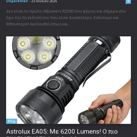
Unpackman
-
25 Ιουλίου 2026
0
Δεν είναι το πρώτο Allpowers R2500 που φέρνω και σήμερα σου
έχω την 2η έκδοση του που είναι Δυνατότερο, Καλύτερο και
Φθηνότερο! Ακολουθεί όπως και...
Blog
Astrolux ΕΑ05: Με 6200 Lumens! Ο πιο