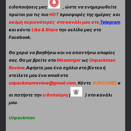
ειδοποιήσεις μας
, ώστε να ενημερωθείτε
πρώτοι για τις πιο
HOT
προσφορές της ημέρας και
ακόμη περισσότερες
στο κανάλι μου στο
Telegram
και κάντε
Like & Share
την σελίδα μας στο
Facebook.
Θα χαρώ να βοηθήσω και να απαντήσω απορίες
σας. Θα με βρείτε στο
Messenger
ως
Unpackman
Review
. Αφήστε μου ένα σχόλιο στο βίντεο ή
στείλετε μου ένα email στο
unpackmanreview@gmail.com
. Κάντε
SUBSCRIBE
κ
αι πατήστε την
ειδοποίηση
(
) στο κανάλι
μου.
Unpackman