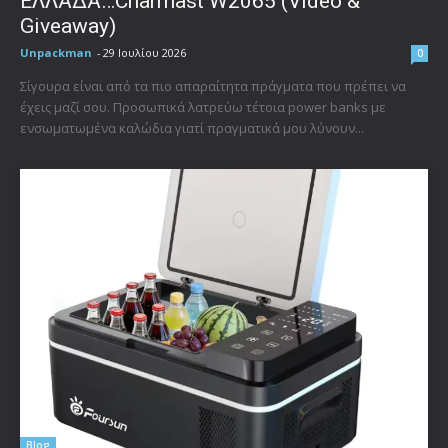
ΕΛΛΑΔΑ…Charmast W2065 (Video &
Giveaway)
Unpackman
-
29 Ιουλίου 2026
0
Σίγουρα είναι από τα πιο απαραίτητα πράγματα που πρέπει να
έχεις μαζί σου. Προσωπικά λατρεύω τέτοια power banks με
ενσωματωμένα καλώδια γιατί πραγματικά μου λύνουν...
Blog