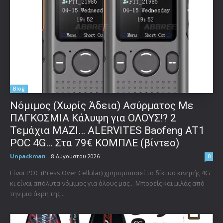
Blog
Νόμιμος (Χωρίς Άδεια) Ασύρματος Με
ΠΑΓΚΟΣΜΙΑ Κάλυψη για ΟΛΟΥΣ!? 2
Τεμάχια ΜΑΖΙ… ALERVITES Baofeng AT1
POC 4G… Στα 79€ ΚΟΜΠΛΕ (βίντεο)
Unpackman
-
8 Αυγούστου 2026
0
Είναι POC (Press Over Cellular) χρησιμοποιεί το δίκτυο κινητής 4G
κι είναι απόλυτα νόμιμος για όλους μας... Μπορείς και μιλάς από
την μια άκρη της...