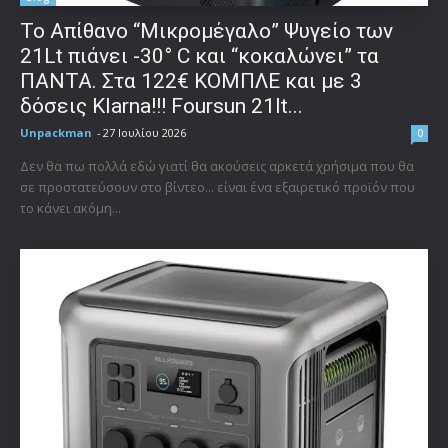
Το Απίθανο “Μικρομέγαλο” Ψυγείο των
21Lt πιάνει -30° C και “κοκαλώνει” τα
ΠΑΝΤΑ. Στα 122€ ΚΟΜΠΛΕ και με 3
δόσεις Klarna!!! Foursun 21lt...
Unpackman
-
27 Ιουλίου 2026
0
Δεν θα πω πολλά εδώ γιατί θα ακούσεις αρκετά χρήσιμα που θα
σε προστατεύσουν στο βίντεο... είναι ένα εξαιρετικό προϊόν που
το κάνει ακόμη...