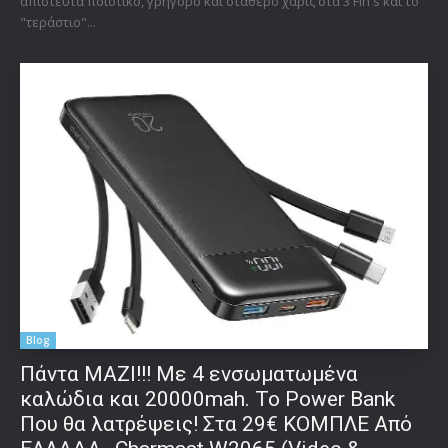
απίστευτα ποιοτικό, γρήγορο και σταθερό χάρις στα 3 Fin's και το
"τεράστιο"...
Blog
Πάντα ΜΑΖΙ!!! Με 4 ενσωματωμένα
καλώδια και 20000mah. Το Power Bank
Που θα λατρέψεις! Στα 29€ ΚΟΜΠΛΕ Από