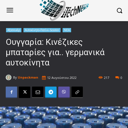
Αξεσουάρ
Αυτοκίνητο-Πατίνι-Scooter
ΝΕΑ
Ουγγαρία: Κινέζικες
μπαταρίες για.. γερμανικά
αυτοκίνητα
By
Unpackman
12 Αυγούστου 2022
217
0