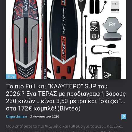
Blog
To πιο Full και “ΚΑΛΥΤΕΡΟ” SUP του
2026!? Ένα ΤΕΡΑΣ με προδιαγραφή βάρους
230 κιλών… είναι 3,50 μέτρα και “σκίζει”…
στα 172€ κομπλέ! (Βίντεο)
Unpackman
-
3 Αυγούστου 2026
0
Μου Ζητήσατε το πιο Ψαγμένο και Full Sup για το 2026... Και Είναι