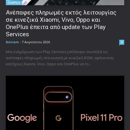
OnePlus
Ανέπαφες πληρωμές εκτός λειτουργίας
σε κινεζικά Xiaomi, Vivo, Oppo και
OnePlus έπειτα από update των Play
Services
Aniram
-
7 Αυγούστου 2026
0
Μια ενημέρωση των Play Services μπλόκαρε σιωπηλά τις
ανέπαφες πληρωμές στα κινητά με κινεζική ROM, αφήνοντας
κατόχους Xiaomi, Vivo, Oppo και OnePlus να το...