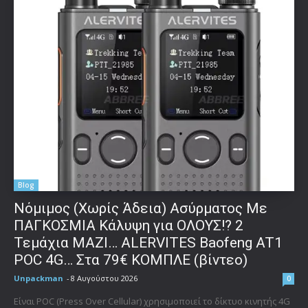
Blog
Νόμιμος (Χωρίς Άδεια) Ασύρματος Με
ΠΑΓΚΟΣΜΙΑ Κάλυψη για ΟΛΟΥΣ!? 2
Τεμάχια ΜΑΖΙ… ALERVITES Baofeng AT1
POC 4G… Στα 79€ ΚΟΜΠΛΕ (βίντεο)
Unpackman
-
8 Αυγούστου 2026
0
Είναι POC (Press Over Cellular) χρησιμοποιεί το δίκτυο κινητής 4G