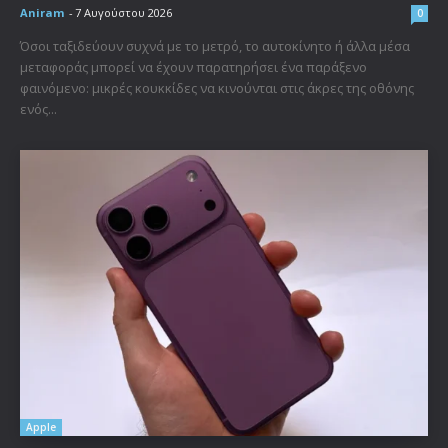
Aniram
-
7 Αυγούστου 2026
0
Όσοι ταξιδεύουν συχνά με το μετρό, το αυτοκίνητο ή άλλα μέσα
μεταφοράς μπορεί να έχουν παρατηρήσει ένα παράξενο
φαινόμενο: μικρές κουκκίδες να κινούνται στις άκρες της οθόνης
ενός...
Apple