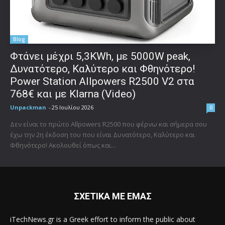
Blog
Φτάνει μέχρι 5,3KWh, με 5000W peak,
Δυνατότερο, Καλύτερο και Φθηνότερο!
Power Station Allpowers R2500 V2 στα
768€ και με Klarna (Video)
Unpackman
-
25 Ιουλίου 2026
0
Δεν είναι το πρώτο Allpowers R2500 που φέρνω και σήμερα σου
έχω την 2η έκδοση του που είναι Δυνατότερο, Καλύτερο και
Φθηνότερο! Ακολουθεί όπως και...
ΣΧΕΤΙΚΑ ΜΕ ΕΜΑΣ
iTechNews.gr is a Greek effort to inform the public about