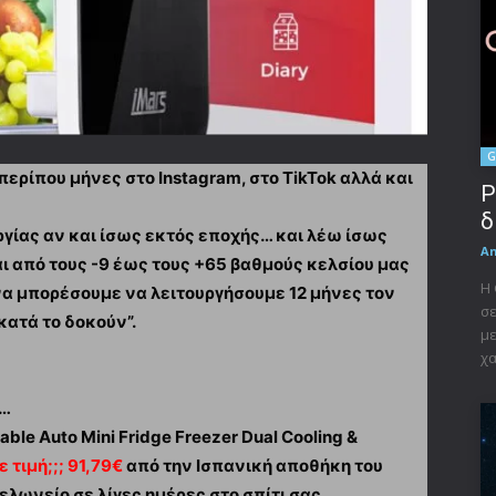
G
 περίπου μήνες στο Instagram, στο TikTok αλλά και
P
δ
γίας αν και ίσως εκτός εποχής… και λέω ίσως
A
αι από τους -9 έως τους +65 βαθμούς κελσίου μας
Η 
 να μπορέσουμε να λειτουργήσουμε 12 μήνες τον
σε
κατά το δοκούν”.
με
χα
ι…
able Auto Mini Fridge Freezer Dual Cooling &
ε τιμή;;; 91,79€
από την Ισπανική αποθήκη του
λωνείο σε λίγες ημέρες στο σπίτι σας.