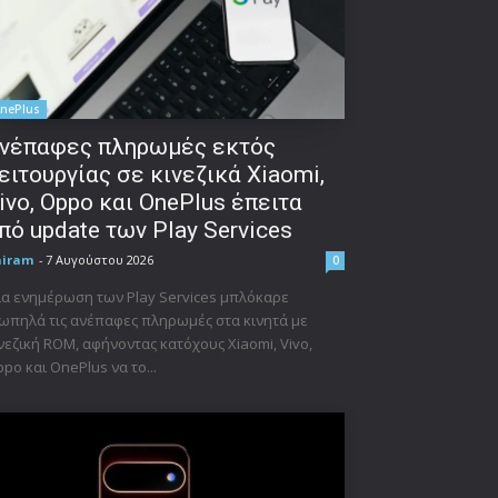
nePlus
νέπαφες πληρωμές εκτός
ειτουργίας σε κινεζικά Xiaomi,
ivo, Oppo και OnePlus έπειτα
πό update των Play Services
niram
-
7 Αυγούστου 2026
0
α ενημέρωση των Play Services μπλόκαρε
ωπηλά τις ανέπαφες πληρωμές στα κινητά με
νεζική ROM, αφήνοντας κατόχους Xiaomi, Vivo,
po και OnePlus να το...