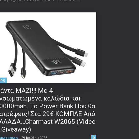
log
άντα ΜΑΖΙ!!! Με 4
νσωματωμένα καλώδια και
0000mah. Το Power Bank Που θα
ατρέψεις! Στα 29€ ΚΟΜΠΛΕ Από
ΛΛΑΔΑ…Charmast W2065 (Video
 Giveaway)
npackman
-
29 Ιουλίου 2026
0