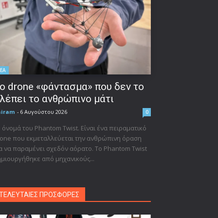
ΕΑ
ο drone «φάντασμα» που δεν το
λέπει το ανθρώπινο μάτι
niram
-
6 Αυγούστου 2026
0
 όνομά του Phantom Twist. Είναι ένα πειραματικό
one που εκμεταλλεύεται την ανθρώπινη όραση
α να παραμένει σχεδόν αόρατο. Το Phantom Twist
μιουργήθηκε από μηχανικούς...
ΤΕΛΕΥΤΑΙΕΣ ΠΡΟΣΦΟΡΕΣ