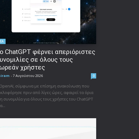
ΕΑ
ο ChatGPT φέρνει απεριόριστες
υνομιλίες σε όλους τους
ωρεάν χρήστες
niram
-
7 Αυγούστου 2026
0
 OpenAI, σύμφωνα με επίσημη ανακοίνωση που
κλοφόρησε πριν από λίγες ώρες, αφαιρεί τα όρια
η συνομιλία για όλους τους χρήστες του ChatGPT
α...