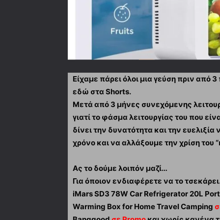
Είχαμε πάρει όλοι μια γεύση πριν από 3
εδώ στα Shorts.
Μετά από 3 μήνες συνεχόμενης λειτουρ
γιατί το φάσμα λειτουργίας του που είν
δίνει την δυνατότητα και την ευελιξία
χρόνο και να αλλάξουμε την χρίση του “
Ας το δούμε λοιπόν μαζί…
Για όποιον ενδιαφέρετε να το τσεκάρε
iMars SD3 78W Car Refrigerator 20L Port
Warming Box for Home Travel Camping
σ
Banggood
σε Promo
και χωρίς κανένα τε