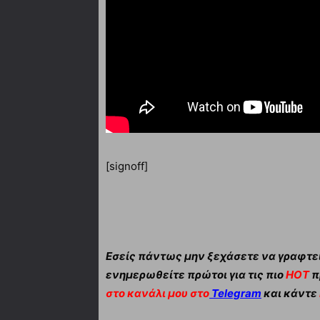
[signoff]
Εσείς πάντως μην ξεχάσετε να γραφτεί
ενημερωθείτε πρώτοι για τις πιο
HOT
π
στο κανάλι μου στο
Telegram
και κάντε