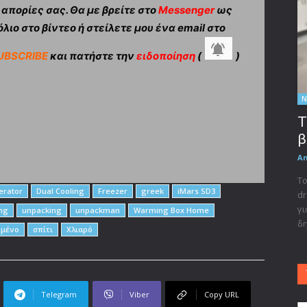
πορίες σας. Θα με βρείτε στο
Messenger
ως
λιο στο βίντεο ή στείλετε μου ένα email στο
UBSCRIBE
και πατήστε την
ειδοποίηση
(
)
Ν
Τ
β
A
Το
erator
Dual Cooling
Freezer
greek
iMars SD3
dr
γι
ng
unpacking
unpackman
Warming Box Home
δη
μένο
σπίτι
Χλιαρό
Telegram
Viber
Copy URL