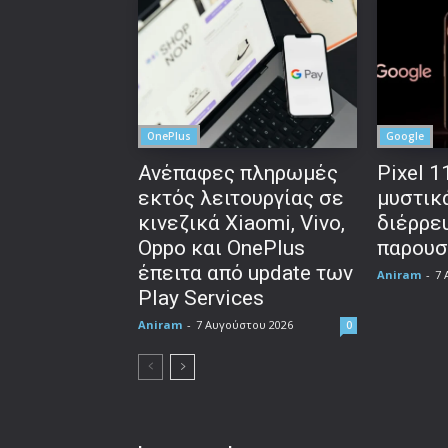
OnePlus
Google
Ανέπαφες πληρωμές
Pixel 1
εκτός λειτουργίας σε
μυστικ
κινεζικά Xiaomi, Vivo,
διέρρευ
Oppo και OnePlus
παρουσ
έπειτα από update των
Aniram
-
7 
Play Services
Aniram
-
7 Αυγούστου 2026
0