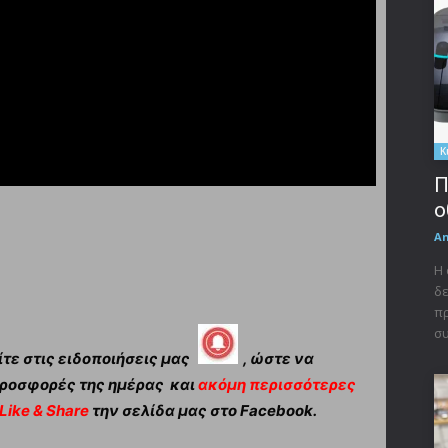
Κ
Π
ο
A
Η 
δε
πρ
συ
τε στις ειδοποιήσεις μας
, ώστε να
ροσφορές της ημέρας και
ακόμη περισσότερες
Like & Share
την σελίδα μας στο Facebook.