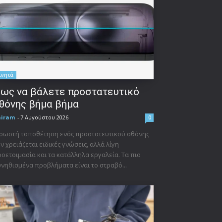
ινητά
ως να βάλετε προστατευτικό
θόνης βήμα βήμα
niram
-
7 Αυγούστου 2026
0
σωστή τοποθέτηση ενός προστατευτικού οθόνης
ν χρειάζεται ειδικές γνώσεις, αλλά λίγη
οετοιμασία και τα κατάλληλα εργαλεία. Τα πιο
νηθισμένα προβλήματα είναι το στραβό...