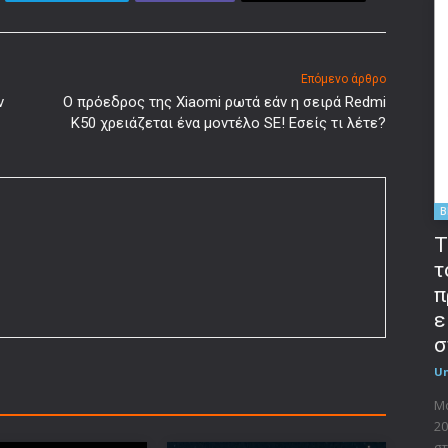
Επόμενο άρθρο
ν
Ο πρόεδρος της Xiaomi ρωτά εάν η σειρά Redmi
K50 χρειάζεται ένα μοντέλο SE! Εσείς τι λέτε?
B
T
τ
π
ε
σ
U
Μο
20
στ