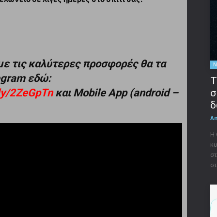
με τις καλύτερες προσφορές θα τα
Ν
legram εδώ:
Τ
t.ly/2ZeGpTn
και Mobile App (android –
σ
δ
A
Η
κυ
στ
στ