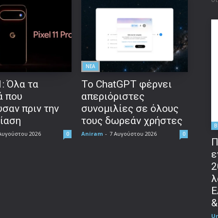
ΝΕΑ
1: Όλα τα
Το ChatGPT φέρνει
ά που
απεριόριστες
σαν πριν την
συνομιλίες σε όλους
ίαση
τους δωρεάν χρήστες
B
Αυγούστου 2026
Aniram
-
7 Αυγούστου 2026
0
0
Π
ε
2
λ
Ε
&
U