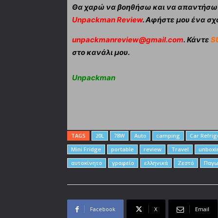
Θα χαρώ να βοηθήσω και να απαντήσω α
Unpackman Review
. Αφήστε μου ένα σχό
unpackmanreview@gmail.com
. Κάντε
S
στο κανάλι μου.
Unpackman
TAGS
20L
78W
Auto
camping
Car Refrig
Mini Fridge
portable
review
Travel
unboxi
αυτοκίνητο
γραφείο
ελληνικά
Ζεστό
Παγω
Facebook
X
Email