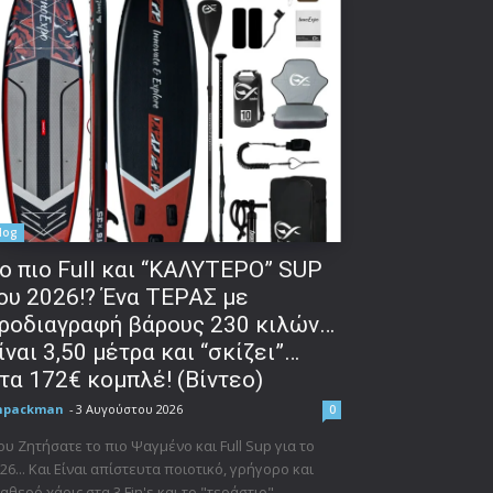
log
o πιο Full και “ΚΑΛΥΤΕΡΟ” SUP
ου 2026!? Ένα ΤΕΡΑΣ με
ροδιαγραφή βάρους 230 κιλών…
ίναι 3,50 μέτρα και “σκίζει”…
τα 172€ κομπλέ! (Βίντεο)
npackman
-
3 Αυγούστου 2026
0
υ Ζητήσατε το πιο Ψαγμένο και Full Sup για το
26... Και Είναι απίστευτα ποιοτικό, γρήγορο και
αθερό χάρις στα 3 Fin's και το "τεράστιο"...