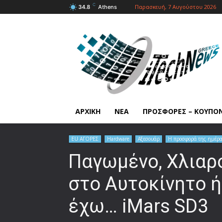
C
Παρασκευή, 7 Αυγούστου 2026
34.8
Athens
ΑΡΧΙΚΗ
ΝΕΑ
ΠΡΟΣΦΟΡΕΣ – ΚΟΥΠΟ
EU ΑΓΟΡΕΣ
Hardware
Αξεσουάρ
Η προσφορά της ημέρ
Παγωμένο, Χλιαρό
στο Αυτοκίνητο ή
έχω… iMars SD3