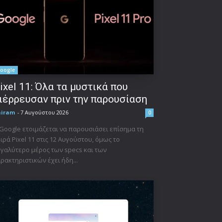
oogle
ixel 11: Όλα τα μυστικά που
ιέρρευσαν πριν την παρουσίαση
niram
-
7 Αυγούστου 2026
0
Google ετοιμάζεται να παρουσιάσει επίσημα τη
ιρά Pixel 11 στις 12 Αυγούστου, όμως το
γαλύτερο μέρος των specs και των
ρακτηριστικών έχει ήδη...