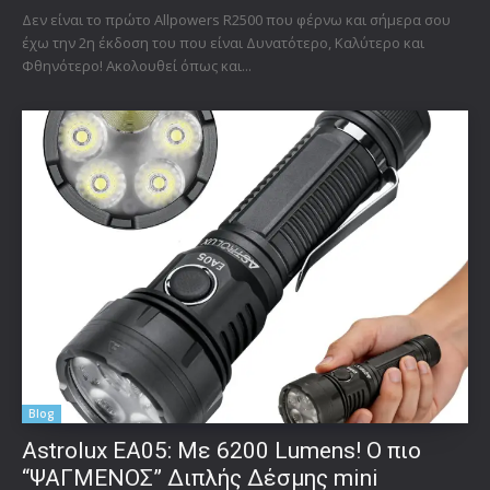
Δεν είναι το πρώτο Allpowers R2500 που φέρνω και σήμερα σου
έχω την 2η έκδοση του που είναι Δυνατότερο, Καλύτερο και
Φθηνότερο! Ακολουθεί όπως και...
Blog
Astrolux ΕΑ05: Με 6200 Lumens! Ο πιο
“ΨΑΓΜΕΝΟΣ” Διπλής Δέσμης mini