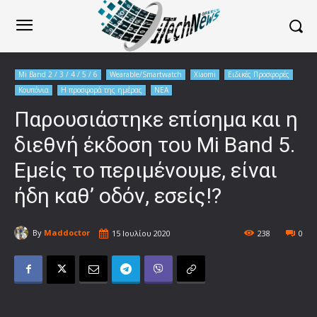
Mi Band 2 / 3 / 4 / 5 / 6
Wearable/Smartwatch
Xiaomi
Ειδικές Προσφορές
Κουπόνια
Η προσφορά της ημέρας
ΝΕΑ
Παρουσιάστηκε επίσημα και η
διεθνή έκδοση του Mi Band 5.
Εμείς το περιμένουμε, είναι
ήδη καθ’ οδόν, εσείς!?
By
Maddoctor
15 Ιουλίου 2020
238
0