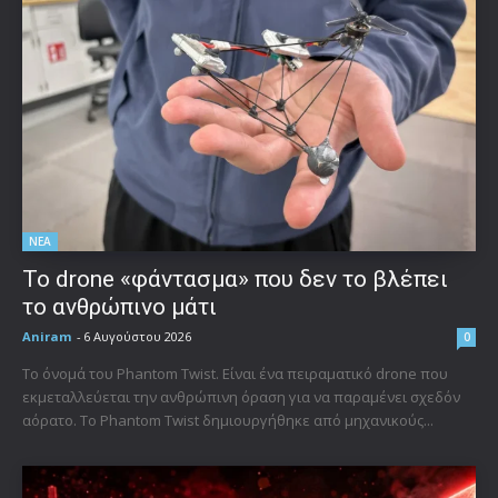
ΝΕΑ
Το drone «φάντασμα» που δεν το βλέπει
το ανθρώπινο μάτι
Aniram
-
6 Αυγούστου 2026
0
Το όνομά του Phantom Twist. Είναι ένα πειραματικό drone που
εκμεταλλεύεται την ανθρώπινη όραση για να παραμένει σχεδόν
αόρατο. Το Phantom Twist δημιουργήθηκε από μηχανικούς...