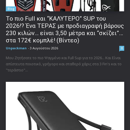
Blog
To πιο Full και “ΚΑΛΥΤΕΡΟ” SUP του
2026!? Ένα ΤΕΡΑΣ με προδιαγραφή βάρους
230 κιλών… είναι 3,50 μέτρα και “σκίζει”…
στα 172€ κομπλέ! (Βίντεο)
Unpackman
-
3 Αυγούστου 2026
0
Μου Ζητήσατε το πιο Ψαγμένο και Full Sup για το 2026... Και Είναι
απίστευτα ποιοτικό, γρήγορο και σταθερό χάρις στα 3 Fin's και το
"τεράστιο"...