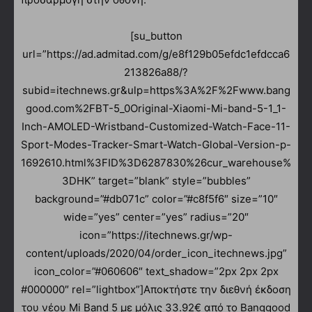
[su_button
url=”https://ad.admitad.com/g/e8f129b05efdc1efdcca6
213826a88/?
subid=itechnews.gr&ulp=https%3A%2F%2Fwww.bang
good.com%2FBT-5_0Original-Xiaomi-Mi-band-5-1_1-
Inch-AMOLED-Wristband-Customized-Watch-Face-11-
Sport-Modes-Tracker-Smart-Watch-Global-Version-p-
1692610.html%3FID%3D6287830%26cur_warehouse%
3DHK” target=”blank” style=”bubbles”
background=”#db071c” color=”#c8f5f6″ size=”10″
wide=”yes” center=”yes” radius=”20″
icon=”https://itechnews.gr/wp-
content/uploads/2020/04/order_icon_itechnews.jpg”
icon_color=”#060606″ text_shadow=”2px 2px 2px
#000000″ rel=”lightbox”]Αποκτήστε την διεθνή έκδοση
του νέου Mi Band 5 με μόλις 33.92€ από το Banggood