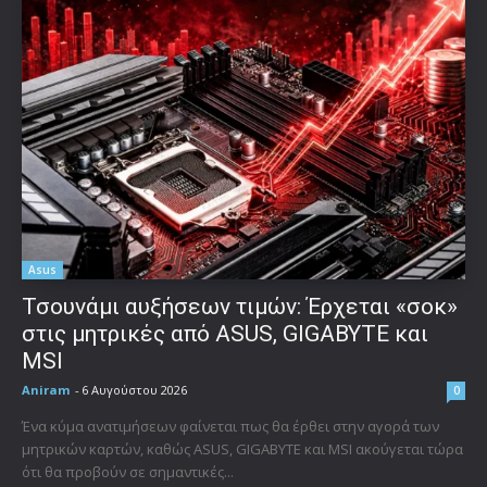
Asus
Τσουνάμι αυξήσεων τιμών: Έρχεται «σοκ»
στις μητρικές από ASUS, GIGABYTE και
MSI
Aniram
-
6 Αυγούστου 2026
0
Ένα κύμα ανατιμήσεων φαίνεται πως θα έρθει στην αγορά των
μητρικών καρτών, καθώς ASUS, GIGABYTE και MSI ακούγεται τώρα
ότι θα προβούν σε σημαντικές...