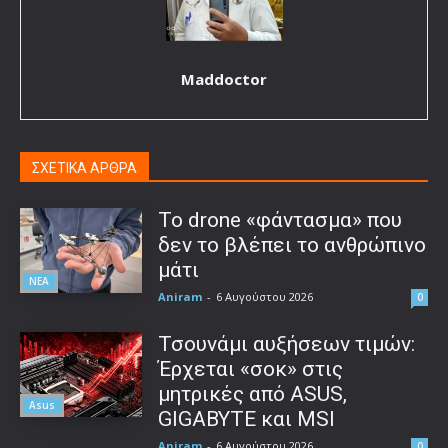
Maddoctor
ΣΧΕΤΙΚΑ ΑΡΘΡΑ
Το drone «φάντασμα» που
δεν το βλέπει το ανθρώπινο
μάτι
ΝΕΑ
Aniram
-
6 Αυγούστου 2026
0
Τσουνάμι αυξήσεων τιμών:
Έρχεται «σοκ» στις
μητρικές από ASUS,
Asus
GIGABYTE και MSI
Aniram
-
6 Αυγούστου 2026
0