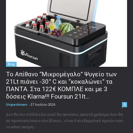
Blog
Το Απίθανο “Μικρομέγαλο” Ψυγείο των
21Lt πιάνει -30° C και “κοκαλώνει” τα
ΠΑΝΤΑ. Στα 122€ ΚΟΜΠΛΕ και με 3
δόσεις Klarna!!! Foursun 21lt...
Unpackman
-
27 Ιουλίου 2026
0
Δεν θα πω πολλά εδώ γιατί θα ακούσεις αρκετά χρήσιμα που θα
σε προστατεύσουν στο βίντεο... είναι ένα εξαιρετικό προϊόν που
το κάνει ακόμη...