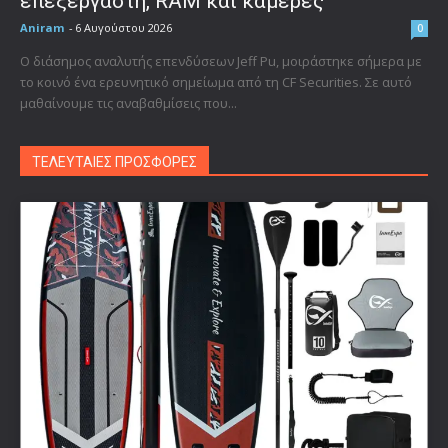
επεξεργαστή, RAM και κάμερες
Aniram
-
6 Αυγούστου 2026
0
Ο διάσημος αναλυτής επενδύσεων Jeff Pu, μοιράστηκε σήμερα με
το κοινό ένα ερευνητικό σημείωμα από τη CF Securities. Σε αυτό
μαθαίνουμε τις αναβαθμίσεις που...
ΤΕΛΕΥΤΑΙΕΣ ΠΡΟΣΦΟΡΕΣ