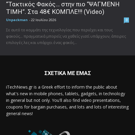
“Τακτικός Φακός… στην πιο “ΨΑΓΜΕΝΗ
ΤΙΜΗ”. Στα 48€ ΚΟΜΠΛΕ!!! (Video)
Unpackman
-
22 Ιουλίου 2026
0
Σε αυτό το κομμάτι της τεχνολογίας που περιέχει και τους
φακούς... πραγματικά μπορείς να χαθείς γιατί υπάρχουν, άπειρες
επιλογές λες και υπάρχει ένας φακός...
ΣΧΕΤΙΚΑ ΜΕ ΕΜΑΣ
iTechNews.gr is a Greek effort to inform the public about
what's new in mobile phones, tablets, gadgets, in technology
in general but not only. You'll also find video presentations,
coupons for bargain purchases, and lots and lots of interesting
general news!