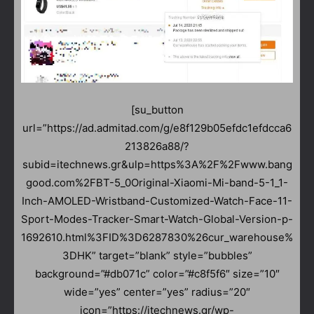
[su_button
url=”https://ad.admitad.com/g/e8f129b05efdc1efdcca6
213826a88/?
subid=itechnews.gr&ulp=https%3A%2F%2Fwww.bang
good.com%2FBT-5_0Original-Xiaomi-Mi-band-5-1_1-
Inch-AMOLED-Wristband-Customized-Watch-Face-11-
Sport-Modes-Tracker-Smart-Watch-Global-Version-p-
1692610.html%3FID%3D6287830%26cur_warehouse%
3DHK” target=”blank” style=”bubbles”
background=”#db071c” color=”#c8f5f6″ size=”10″
wide=”yes” center=”yes” radius=”20″
icon=”https://itechnews.gr/wp-