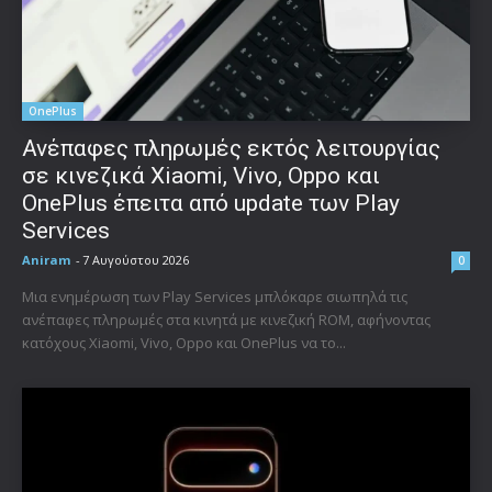
OnePlus
Ανέπαφες πληρωμές εκτός λειτουργίας
σε κινεζικά Xiaomi, Vivo, Oppo και
OnePlus έπειτα από update των Play
Services
Aniram
-
7 Αυγούστου 2026
0
Μια ενημέρωση των Play Services μπλόκαρε σιωπηλά τις
ανέπαφες πληρωμές στα κινητά με κινεζική ROM, αφήνοντας
κατόχους Xiaomi, Vivo, Oppo και OnePlus να το...