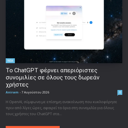
ΝΕΑ
Το ChatGPT φέρνει απεριόριστες
συνομιλίες σε όλους τους δωρεάν
χρήστες
Aniram
-
7 Αυγούστου 2026
0
Η OpenAI, σύμφωνα με επίσημη ανακοίνωση που κυκλοφόρησε
πριν από λίγες ώρες, αφαιρεί τα όρια στη συνομιλία για όλους
τους χρήστες του ChatGPT στα...