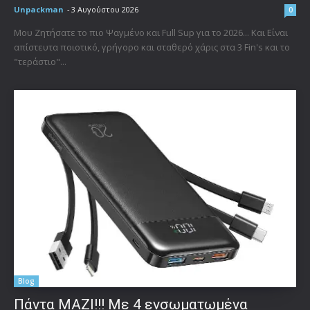
Unpackman
-
3 Αυγούστου 2026
0
Μου Ζητήσατε το πιο Ψαγμένο και Full Sup για το 2026... Και Είναι
απίστευτα ποιοτικό, γρήγορο και σταθερό χάρις στα 3 Fin's και το
"τεράστιο"...
Blog
Πάντα ΜΑΖΙ!!! Με 4 ενσωματωμένα