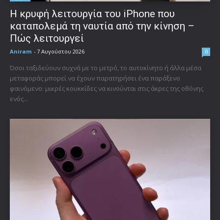
Η κρυφή λειτουργία του iPhone που
καταπολεμά τη ναυτία από την κίνηση –
Πώς λειτουργεί
Aniram
-
7 Αυγούστου 2026
0
Όσοι ταξιδεύουν συχνά με το μετρό, το αυτοκίνητο ή άλλα μέσα
μεταφοράς μπορεί να έχουν παρατηρήσει ένα παράξενο
φαινόμενο: μικρές κουκκίδες να κινούνται στις άκρες της οθόνης
ενός...