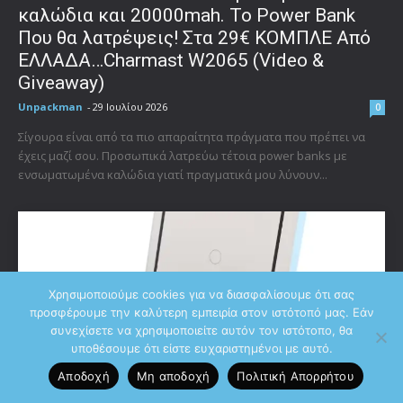
καλώδια και 20000mah. Το Power Bank
Που θα λατρέψεις! Στα 29€ ΚΟΜΠΛΕ Από
ΕΛΛΑΔΑ…Charmast W2065 (Video &
Giveaway)
Unpackman
-
29 Ιουλίου 2026
0
Σίγουρα είναι από τα πιο απαραίτητα πράγματα που πρέπει να
έχεις μαζί σου. Προσωπικά λατρεύω τέτοια power banks με
ενσωματωμένα καλώδια γιατί πραγματικά μου λύνουν...
Χρησιμοποιούμε cookies για να διασφαλίσουμε ότι σας
προσφέρουμε την καλύτερη εμπειρία στον ιστότοπό μας. Εάν
συνεχίσετε να χρησιμοποιείτε αυτόν τον ιστότοπο, θα
υποθέσουμε ότι είστε ευχαριστημένοι με αυτό.
Αποδοχή
Μη αποδοχή
Πολιτική Aπορρήτου