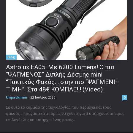
Blog
Astrolux ΕΑ05: Με 6200 Lumens! Ο πιο
“ΨΑΓΜΕΝΟΣ” Διπλής Δέσμης mini
“Τακτικός Φακός… στην πιο “ΨΑΓΜΕΝΗ
ΤΙΜΗ”. Στα 48€ ΚΟΜΠΛΕ!!! (Video)
Unpackman
-
22 Ιουλίου 2026
0
Σε αυτό το κομμάτι της τεχνολογίας που περιέχει και τους
φακούς... πραγματικά μπορείς να χαθείς γιατί υπάρχουν, άπειρες
επιλογές λες και υπάρχει ένας φακός...