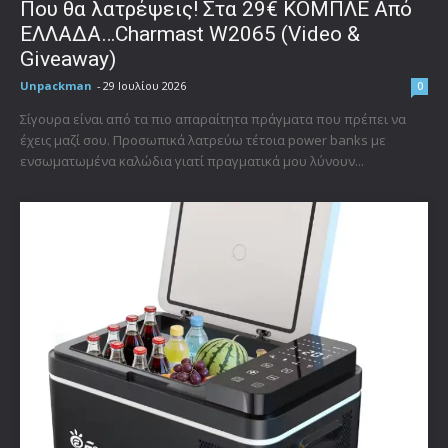
Που θα λατρέψεις! Στα 29€ ΚΟΜΠΛΕ Από
ΕΛΛΑΔΑ…Charmast W2065 (Video &
Giveaway)
Unpackman
-
29 Ιουλίου 2026
0
Σίγουρα είναι από τα πιο απαραίτητα πράγματα που πρέπει να
έχεις μαζί σου. Προσωπικά λατρεύω τέτοια power banks με
ενσωματωμένα καλώδια γιατί πραγματικά μου λύνουν...