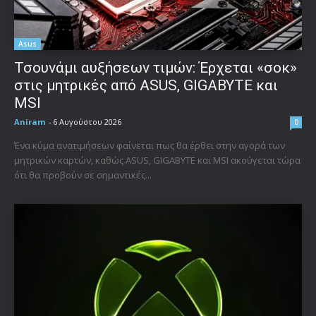
Asus
Τσουνάμι αυξήσεων τιμών: Έρχεται «σοκ»
στις μητρικές από ASUS, GIGABYTE και
MSI
Aniram
-
6 Αυγούστου 2026
0
Ένα κύμα ανατιμήσεων φαίνεται πως θα έρθει στην αγορά των
μητρικών καρτών, καθώς ASUS, GIGABYTE και MSI ακούγεται τώρα
ότι θα προβούν σε σημαντικές...