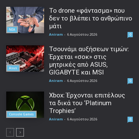
Το drone «φάντασμα» που
δεν το βλέπει το ανθρώπινο
μάτι
ΝΕΑ
Aniram
-
6 Αυγούστου 2026
0
Τσουνάμι αυξήσεων τιμών:
Έρχεται «σοκ» στις
μητρικές από ASUS,
Asus
GIGABYTE και MSI
Aniram
-
6 Αυγούστου 2026
0
Xbox: Έρχονται επιτέλους
τα δικά του ‘Platinum
Trophies’
Console Games
Aniram
-
6 Αυγούστου 2026
0