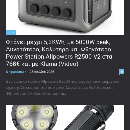
Blog
Φτάνει μέχρι 5,3KWh, με 5000W peak,
Δυνατότερο, Καλύτερο και Φθηνότερο!
Power Station Allpowers R2500 V2 στα
768€ και με Klarna (Video)
Unpackman
-
25 Ιουλίου 2026
0
Δεν είναι το πρώτο Allpowers R2500 που φέρνω και σήμερα σου
έχω την 2η έκδοση του που είναι Δυνατότερο, Καλύτερο και
Φθηνότερο! Ακολουθεί όπως και...