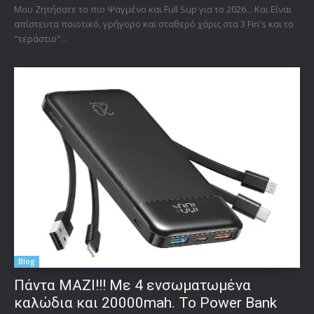
Μου Ζητήσατε το πιο Ψαγμένο και Full Sup για το 2026... Και Είναι
απίστευτα ποιοτικό, γρήγορο και σταθερό χάρις στα 3 Fin's και το
"τεράστιο"...
Blog
Πάντα ΜΑΖΙ!!! Με 4 ενσωματωμένα
καλώδια και 20000mah. Το Power Bank