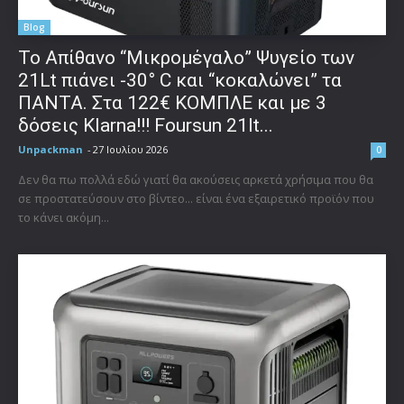
Blog
Το Απίθανο “Μικρομέγαλο” Ψυγείο των
21Lt πιάνει -30° C και “κοκαλώνει” τα
ΠΑΝΤΑ. Στα 122€ ΚΟΜΠΛΕ και με 3
δόσεις Klarna!!! Foursun 21lt...
Unpackman
-
27 Ιουλίου 2026
0
Δεν θα πω πολλά εδώ γιατί θα ακούσεις αρκετά χρήσιμα που θα
σε προστατεύσουν στο βίντεο... είναι ένα εξαιρετικό προϊόν που
το κάνει ακόμη...