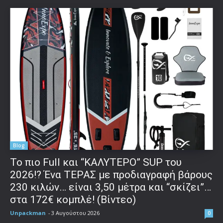
Blog
To πιο Full και “ΚΑΛΥΤΕΡΟ” SUP του
2026!? Ένα ΤΕΡΑΣ με προδιαγραφή βάρους
230 κιλών… είναι 3,50 μέτρα και “σκίζει”…
στα 172€ κομπλέ! (Βίντεο)
Unpackman
-
3 Αυγούστου 2026
0