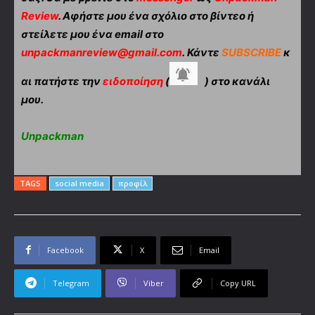
Review
. Αφήστε μου ένα σχόλιο στο βίντεο ή
στείλετε μου ένα email στο
unpackmanreview@gmail.com
. Κάντε
SUBSCRIBE
κ
αι πατήστε την
ειδοποίηση
(
) στο κανάλι
μου.
Unpackman
TAGS
social media
προφίλ
Facebook
X
Email
Telegram
Viber
Copy URL