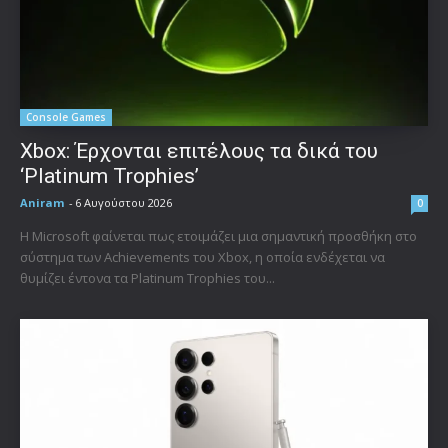
Console Games
Xbox: Έρχονται επιτέλους τα δικά του
‘Platinum Trophies’
Aniram
-
6 Αυγούστου 2026
0
Η Microsoft φαίνεται πως ετοιμάζει μια σημαντική προσθήκη στο
σύστημα των Achievements του Xbox, η οποία ενδέχεται να
θυμίζει έντονα τα Platinum Trophies του...