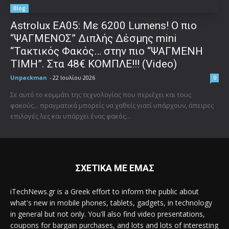
Blog
Astrolux ΕΑ05: Με 6200 Lumens! Ο πιο
“ΨΑΓΜΕΝΟΣ” Διπλής Δέσμης mini
“Τακτικός Φακός… στην πιο “ΨΑΓΜΕΝΗ
ΤΙΜΗ”. Στα 48€ ΚΟΜΠΛΕ!!! (Video)
Unpackman
-
22 Ιουλίου 2026
0
Σε αυτό το κομμάτι της τεχνολογίας που περιέχει και τους
φακούς... πραγματικά μπορείς να χαθείς γιατί υπάρχουν, άπειρες
επιλογές λες και υπάρχει ένας φακός...
ΣΧΕΤΙΚΑ ΜΕ ΕΜΑΣ
iTechNews.gr is a Greek effort to inform the public about
what's new in mobile phones, tablets, gadgets, in technology
in general but not only. You'll also find video presentations,
coupons for bargain purchases, and lots and lots of interesting