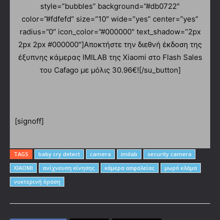
style=”bubbles” background=”#db0722″
color=”#fdfefd” size=”10″ wide=”yes” center=”yes”
radius=”0″ icon_color=”#000000″ text_shadow=”2px
2px 2px #000000″]Αποκτήστε την διεθνή έκδοση της
έξυπνης κάμερας IMILAB της Xiaomi στο Flash Sales
του Cafago με μόλις 30.96€![/su_button]
[signoff]
TAGS
baby cry detect
camera
imilab
security camera
XIAOMI
ανίχνευση κίνησης
κάμερα ασφαλείας
μωρό κλάμα
νυκτερινή όραση