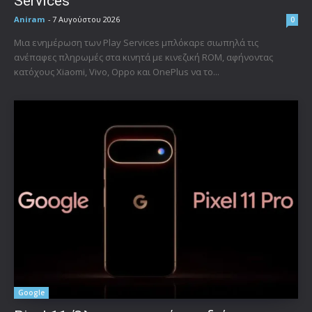
Services
Aniram
-
7 Αυγούστου 2026
0
Μια ενημέρωση των Play Services μπλόκαρε σιωπηλά τις
ανέπαφες πληρωμές στα κινητά με κινεζική ROM, αφήνοντας
κατόχους Xiaomi, Vivo, Oppo και OnePlus να το...
Google