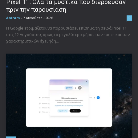
Pixel 11: Όλα τα μυστικά που διέρρευσαν
πριν την παρουσίαση
Aniram
-
7 Αυγούστου 2026
0
Η Google ετοιμάζεται να παρουσιάσει επίσημα τη σειρά Pixel 11
στις 12 Αυγούστου, όμως το μεγαλύτερο μέρος των specs και των
χαρακτηριστικών έχει ήδη...