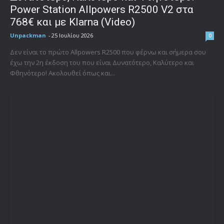
Power Station Allpowers R2500 V2 στα
768€ και με Klarna (Video)
Unpackman
-
25 Ιουλίου 2026
0
Δεν είναι το πρώτο Allpowers R2500 που φέρνω και σήμερα σου
έχω την 2η έκδοση του που είναι Δυνατότερο, Καλύτερο και
Φθηνότερο! Ακολουθεί όπως και...