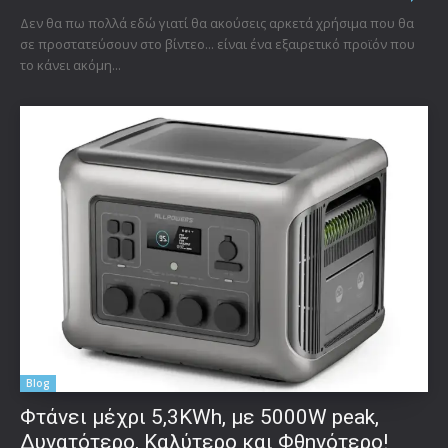
Δεν θα πω πολλά εδώ γιατί θα ακούσεις αρκετά χρήσιμα που θα
σε προστατεύσουν στο βίντεο... είναι ένα εξαιρετικό προϊόν που
το κάνει ακόμη...
Blog
Φτάνει μέχρι 5,3KWh, με 5000W peak,
Δυνατότερο, Καλύτερο και Φθηνότερο!