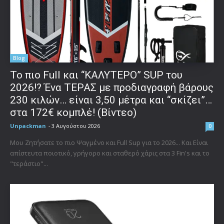
Blog
To πιο Full και “ΚΑΛΥΤΕΡΟ” SUP του
2026!? Ένα ΤΕΡΑΣ με προδιαγραφή βάρους
230 κιλών… είναι 3,50 μέτρα και “σκίζει”…
στα 172€ κομπλέ! (Βίντεο)
Unpackman
-
3 Αυγούστου 2026
0
Μου Ζητήσατε το πιο Ψαγμένο και Full Sup για το 2026... Και Είναι
απίστευτα ποιοτικό, γρήγορο και σταθερό χάρις στα 3 Fin's και το
"τεράστιο"...