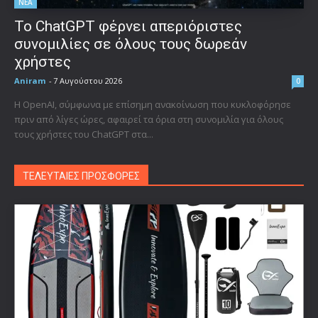
ΝΕΑ
Το ChatGPT φέρνει απεριόριστες
συνομιλίες σε όλους τους δωρεάν
χρήστες
Aniram
-
7 Αυγούστου 2026
0
Η OpenAI, σύμφωνα με επίσημη ανακοίνωση που κυκλοφόρησε
πριν από λίγες ώρες, αφαιρεί τα όρια στη συνομιλία για όλους
τους χρήστες του ChatGPT στα...
ΤΕΛΕΥΤΑΙΕΣ ΠΡΟΣΦΟΡΕΣ