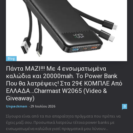
Blog
Πάντα ΜΑΖΙ!!! Με 4 ενσωματωμένα
καλώδια και 20000mah. Το Power Bank
Που θα λατρέψεις! Στα 29€ ΚΟΜΠΛΕ Από
ΕΛΛΑΔΑ…Charmast W2065 (Video &
Giveaway)
Unpackman
-
29 Ιουλίου 2026
0
Σίγουρα είναι από τα πιο απαραίτητα πράγματα που πρέπει να
έχεις μαζί σου. Προσωπικά λατρεύω τέτοια power banks με
ενσωματωμένα καλώδια γιατί πραγματικά μου λύνουν...