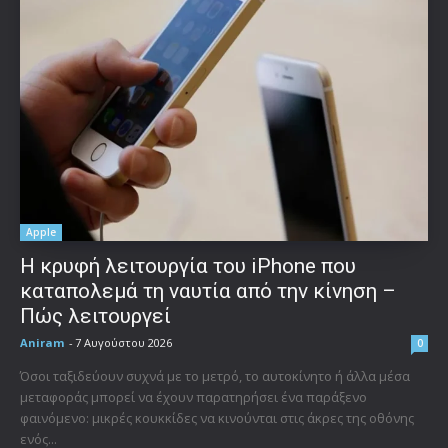
Apple
Η κρυφή λειτουργία του iPhone που
καταπολεμά τη ναυτία από την κίνηση –
Πώς λειτουργεί
Aniram
-
7 Αυγούστου 2026
0
Όσοι ταξιδεύουν συχνά με το μετρό, το αυτοκίνητο ή άλλα μέσα
μεταφοράς μπορεί να έχουν παρατηρήσει ένα παράξενο
φαινόμενο: μικρές κουκκίδες να κινούνται στις άκρες της οθόνης
ενός...