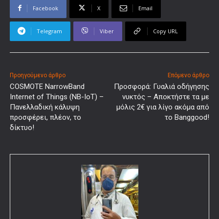
Facebook
X
Email
Telegram
Viber
Copy URL
Προηγούμενο άρθρο
Επόμενο άρθρο
COSMOTE NarrowBand
Προσφορά: Γυαλιά οδήγησης
Internet of Things (NB-IoT) –
νυκτός – Αποκτήστε τα με
Πανελλαδική κάλυψη
μόλις 2€ για λίγο ακόμα από
προσφέρει, πλέον, το
το Banggood!
δίκτυο!