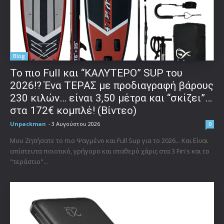
Blog
To πιο Full και “ΚΑΛΥΤΕΡΟ” SUP του
2026!? Ένα ΤΕΡΑΣ με προδιαγραφή βάρους
230 κιλών… είναι 3,50 μέτρα και “σκίζει”…
στα 172€ κομπλέ! (Βίντεο)
Unpackman
-
3 Αυγούστου 2026
0
Μου Ζητήσατε το πιο Ψαγμένο και Full Sup για το 2026... Και Είναι
απίστευτα ποιοτικό, γρήγορο και σταθερό χάρις στα 3 Fin's και το
"τεράστιο"...