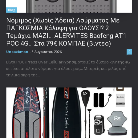
Blog
Νόμιμος (Χωρίς Άδεια) Ασύρματος Με
ΠΑΓΚΟΣΜΙΑ Κάλυψη για ΟΛΟΥΣ!? 2
Τεμάχια ΜΑΖΙ… ALERVITES Baofeng AT1
POC 4G… Στα 79€ ΚΟΜΠΛΕ (βίντεο)
Unpackman
-
8 Αυγούστου 2026
0
Είναι POC (Press Over Cellular) χρησιμοποιεί το δίκτυο κινητής 4G
κι είναι απόλυτα νόμιμος για όλους μας... Μπορείς και μιλάς από
την μια άκρη της...