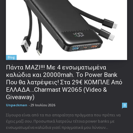
Blog
Πάντα ΜΑΖΙ!!! Με 4 ενσωματωμένα
καλώδια και 20000mah. Το Power Bank
Που θα λατρέψεις! Στα 29€ ΚΟΜΠΛΕ Από
ΕΛΛΑΔΑ…Charmast W2065 (Video &
Giveaway)
Unpackman
-
29 Ιουλίου 2026
0
Σίγουρα είναι από τα πιο απαραίτητα πράγματα που πρέπει να
έχεις μαζί σου. Προσωπικά λατρεύω τέτοια power banks με
ενσωματωμένα καλώδια γιατί πραγματικά μου λύνουν...