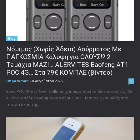
Blog
Νόμιμος (Χωρίς Άδεια) Ασύρματος Με
ΠΑΓΚΟΣΜΙΑ Κάλυψη για ΟΛΟΥΣ!? 2
Τεμάχια ΜΑΖΙ… ALERVITES Baofeng AT1
POC 4G… Στα 79€ ΚΟΜΠΛΕ (βίντεο)
Unpackman
-
8 Αυγούστου 2026
0
Είναι POC (Press Over Cellular) χρησιμοποιεί το δίκτυο κινητής 4G
κι είναι απόλυτα νόμιμος για όλους μας... Μπορείς και μιλάς από
την μια άκρη της...