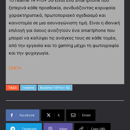
Το realme 14 Pro+ 5G είναι ένα smartphone που
ξεπερνά κάθε προσδοκία, συνδυάζοντας κορυφαία
χαρακτηριστικά, πρωτοποριακό σχεδιασμό και
καινοτομία σε μια ασυναγώνιστη τιμή. Είναι η ιδανική
επιλογή για όσους αναζητούν ένα smartphone που
μπορεί να καλύψει τις ανάγκες τους σε κάθε τομέα,
από την εργασία και το gaming μέχρι τη φωτογραφία
και την ψυχαγωγία.
ΠΗΓΗ
TAGS
realme
Realme 14 Pro+ 5G
Facebook
X
Email
Telegram
Viber
Copy URL