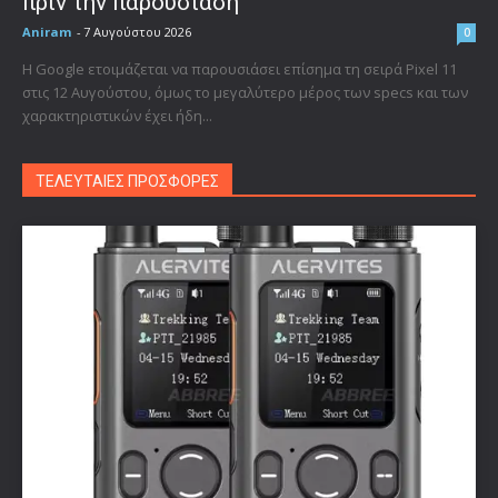
πριν την παρουσίαση
Aniram
-
7 Αυγούστου 2026
0
Η Google ετοιμάζεται να παρουσιάσει επίσημα τη σειρά Pixel 11
στις 12 Αυγούστου, όμως το μεγαλύτερο μέρος των specs και των
χαρακτηριστικών έχει ήδη...
ΤΕΛΕΥΤΑΙΕΣ ΠΡΟΣΦΟΡΕΣ