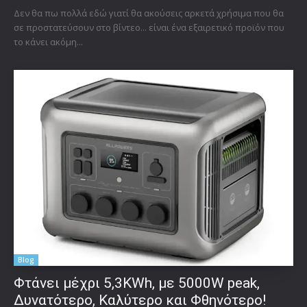
Δεν θα πω πολλά εδώ γιατί θα ακούσεις αρκετά χρήσιμα που θα
σε προστατεύσουν στο βίντεο... είναι ένα εξαιρετικό προϊόν που
το κάνει ακόμη...
Blog
Φτάνει μέχρι 5,3KWh, με 5000W peak,
Δυνατότερο, Καλύτερο και Φθηνότερο!