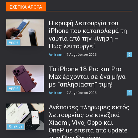
ΣΧΕΤΙΚΑ ΑΡΘΡΑ
Η κρυφή λειτουργία του
iPhone που καταπολεμά τη
ναυτία από την κίνηση –
Apple
Πώς λειτουργεί
Aniram
-
7 Αυγούστου 2026
0
Τα iPhone 18 Pro και Pro
Max έρχονται σε ένα μήνα
με “απλησίαστη” τιμή!
Apple
Aniram
-
7 Αυγούστου 2026
0
Ανέπαφες πληρωμές εκτός
λειτουργίας σε κινεζικά
Xiaomi, Vivo, Oppo και
OnePlus
OnePlus έπειτα από update
των Play Services