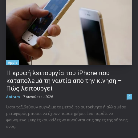
Apple
Η κρυφή λειτουργία του iPhone που
καταπολεμά τη ναυτία από την κίνηση –
Πώς λειτουργεί
Aniram
-
7 Αυγούστου 2026
0
Όσοι ταξιδεύουν συχνά με το μετρό, το αυτοκίνητο ή άλλα μέσα
μεταφοράς μπορεί να έχουν παρατηρήσει ένα παράξενο
φαινόμενο: μικρές κουκκίδες να κινούνται στις άκρες της οθόνης
ενός...