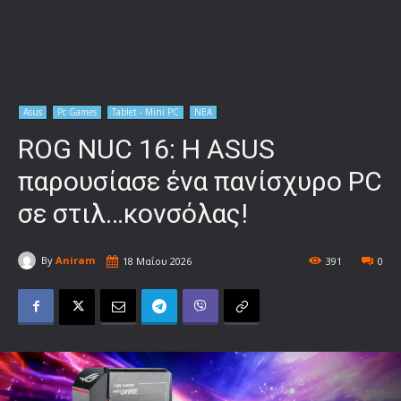
Asus
Pc Games
Tablet - Mini PC
ΝΕΑ
ROG NUC 16: Η ASUS
παρουσίασε ένα πανίσχυρο PC
σε στιλ…κονσόλας!
By
Aniram
18 Μαΐου 2026
391
0