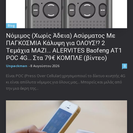
Blog
Νόμιμος (Χωρίς Άδεια) Ασύρματος Με
ΠΑΓΚΟΣΜΙΑ Κάλυψη για ΟΛΟΥΣ!? 2
Τεμάχια ΜΑΖΙ… ALERVITES Baofeng AT1
POC 4G… Στα 79€ ΚΟΜΠΛΕ (βίντεο)
Unpackman
-
8 Αυγούστου 2026
0
Είναι POC (Press Over Cellular) χρησιμοποιεί το δίκτυο κινητής 4G
κι είναι απόλυτα νόμιμος για όλους μας... Μπορείς και μιλάς από
την μια άκρη της...