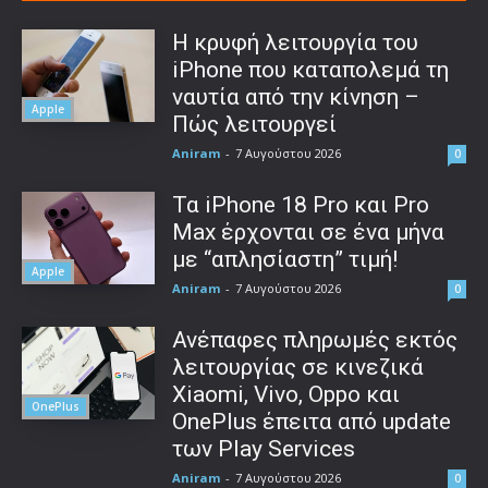
Η κρυφή λειτουργία του
iPhone που καταπολεμά τη
ναυτία από την κίνηση –
Apple
Πώς λειτουργεί
Aniram
-
7 Αυγούστου 2026
0
Τα iPhone 18 Pro και Pro
Max έρχονται σε ένα μήνα
με “απλησίαστη” τιμή!
Apple
Aniram
-
7 Αυγούστου 2026
0
Ανέπαφες πληρωμές εκτός
λειτουργίας σε κινεζικά
Xiaomi, Vivo, Oppo και
OnePlus
OnePlus έπειτα από update
των Play Services
Aniram
-
7 Αυγούστου 2026
0