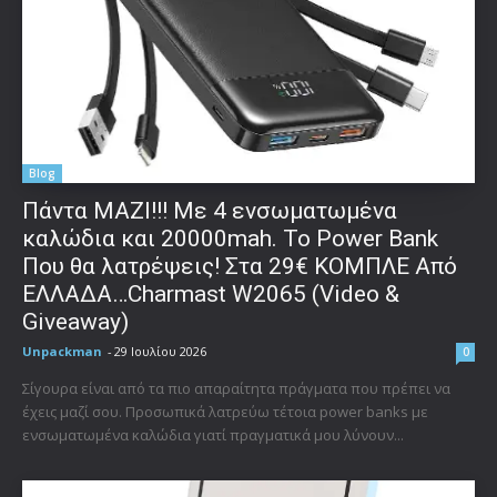
Blog
Πάντα ΜΑΖΙ!!! Με 4 ενσωματωμένα
καλώδια και 20000mah. Το Power Bank
Που θα λατρέψεις! Στα 29€ ΚΟΜΠΛΕ Από
ΕΛΛΑΔΑ…Charmast W2065 (Video &
Giveaway)
Unpackman
-
29 Ιουλίου 2026
0
Σίγουρα είναι από τα πιο απαραίτητα πράγματα που πρέπει να
έχεις μαζί σου. Προσωπικά λατρεύω τέτοια power banks με
ενσωματωμένα καλώδια γιατί πραγματικά μου λύνουν...