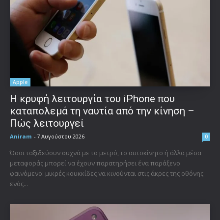
Apple
Η κρυφή λειτουργία του iPhone που
καταπολεμά τη ναυτία από την κίνηση –
Πώς λειτουργεί
Aniram
-
7 Αυγούστου 2026
0
Όσοι ταξιδεύουν συχνά με το μετρό, το αυτοκίνητο ή άλλα μέσα
μεταφοράς μπορεί να έχουν παρατηρήσει ένα παράξενο
φαινόμενο: μικρές κουκκίδες να κινούνται στις άκρες της οθόνης
ενός...