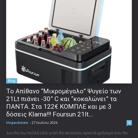
Blog
Το Απίθανο “Μικρομέγαλο” Ψυγείο των
21Lt πιάνει -30° C και “κοκαλώνει” τα
ΠΑΝΤΑ. Στα 122€ ΚΟΜΠΛΕ και με 3
δόσεις Klarna!!! Foursun 21lt...
Unpackman
-
27 Ιουλίου 2026
0
Δεν θα πω πολλά εδώ γιατί θα ακούσεις αρκετά χρήσιμα που θα