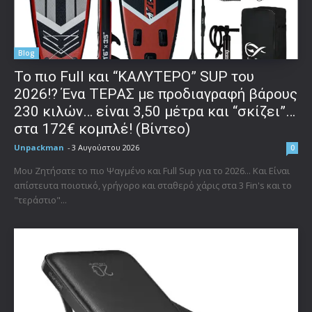
Blog
To πιο Full και “ΚΑΛΥΤΕΡΟ” SUP του
2026!? Ένα ΤΕΡΑΣ με προδιαγραφή βάρους
230 κιλών… είναι 3,50 μέτρα και “σκίζει”…
στα 172€ κομπλέ! (Βίντεο)
Unpackman
-
3 Αυγούστου 2026
0
Μου Ζητήσατε το πιο Ψαγμένο και Full Sup για το 2026... Και Είναι
απίστευτα ποιοτικό, γρήγορο και σταθερό χάρις στα 3 Fin's και το
"τεράστιο"...