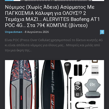
Νόμιμος (Χωρίς Άδεια) Ασύρματος Με
ΠΑΓΚΟΣΜΙΑ Κάλυψη για ΟΛΟΥΣ!? 2
Τεμάχια ΜΑΖΙ… ALERVITES Baofeng AT1
POC 4G… Στα 79€ ΚΟΜΠΛΕ (βίντεο)
Unpackman
-
8 Αυγούστου 2026
0
Είναι POC (Press Over Cellular) χρησιμοποιεί το δίκτυο κινητής 4G
κι είναι απόλυτα νόμιμος για όλους μας... Μπορείς και μιλάς από
την μια άκρη της...