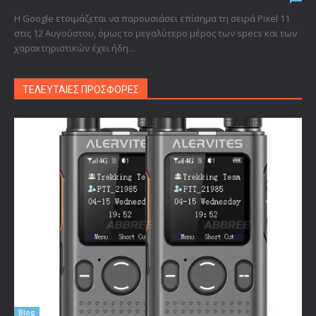
Η Google ετοιμάζεται να παρουσιάσει επίσημα τη σειρά Pixel 11
στις 12 Αυγούστου, όμως το μεγαλύτερο μέρος των specs και των
χαρακτηριστικών έχει ήδη...
ΤΕΛΕΥΤΑΙΕΣ ΠΡΟΣΦΟΡΕΣ
Blog