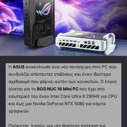
Η
ASUS
ανακοίνωσε ένα νέο πανίσχυρο
mini
PC
που
συνδυάζει απίστευτες επιδόσεις και έναν ιδιαίτερο
σχεδιασμό που φέρνει αυτόν των κονσολών. Ο λόγος
γίνεται για το
ROG NUC 16 Mini PC
που έχει στο
εσωτερικό του έναν Intel Core Ultra 9 290HX για CPU
και έως μια
Nvidia
GeForce
RTX
5080 για κάρτα
γραφικών.
Πρόκειται, λοιπόν, για μία ιδιαίτερη πρόταση για