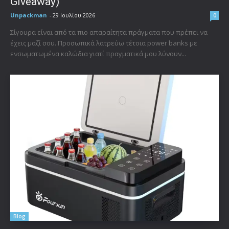
Giveaway)
Unpackman
-
29 Ιουλίου 2026
0
Σίγουρα είναι από τα πιο απαραίτητα πράγματα που πρέπει να
έχεις μαζί σου. Προσωπικά λατρεύω τέτοια power banks με
ενσωματωμένα καλώδια γιατί πραγματικά μου λύνουν...
Blog