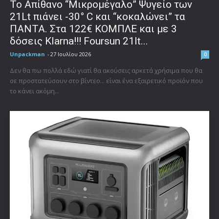
Το Απίθανο “Μικρομέγαλο” Ψυγείο των
21Lt πιάνει -30° C και “κοκαλώνει” τα
ΠΑΝΤΑ. Στα 122€ ΚΟΜΠΛΕ και με 3
δόσεις Klarna!!! Foursun 21lt...
Unpackman
-
27 Ιουλίου 2026
0
Δεν θα πω πολλά εδώ γιατί θα ακούσεις αρκετά χρήσιμα που θα
σε προστατεύσουν στο βίντεο... είναι ένα εξαιρετικό προϊόν που
το κάνει ακόμη...