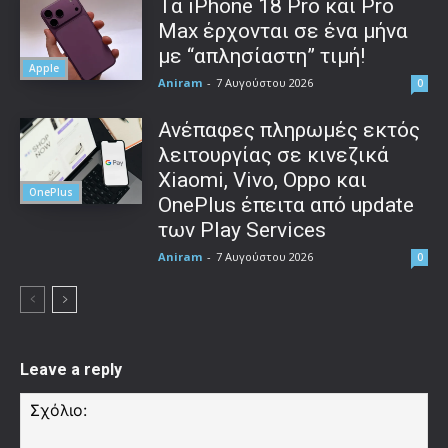
Τα iPhone 18 Pro και Pro
Max έρχονται σε ένα μήνα
με “απλησίαστη” τιμή!
Apple
Aniram
-
7 Αυγούστου 2026
0
Ανέπαφες πληρωμές εκτός
λειτουργίας σε κινεζικά
Xiaomi, Vivo, Oppo και
OnePlus
OnePlus έπειτα από update
των Play Services
Aniram
-
7 Αυγούστου 2026
0
Leave a reply