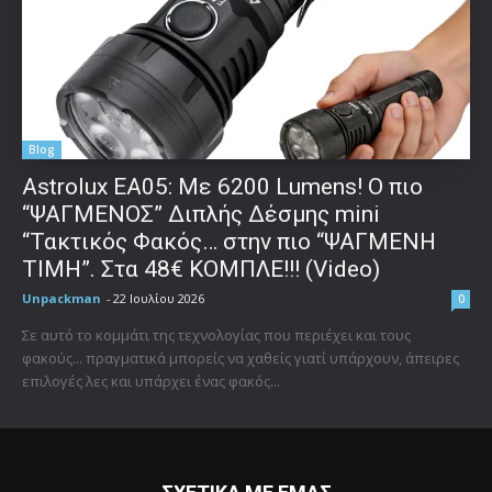
Blog
Astrolux ΕΑ05: Με 6200 Lumens! Ο πιο
“ΨΑΓΜΕΝΟΣ” Διπλής Δέσμης mini
“Τακτικός Φακός… στην πιο “ΨΑΓΜΕΝΗ
ΤΙΜΗ”. Στα 48€ ΚΟΜΠΛΕ!!! (Video)
Unpackman
-
22 Ιουλίου 2026
0
Σε αυτό το κομμάτι της τεχνολογίας που περιέχει και τους
φακούς... πραγματικά μπορείς να χαθείς γιατί υπάρχουν, άπειρες
επιλογές λες και υπάρχει ένας φακός...