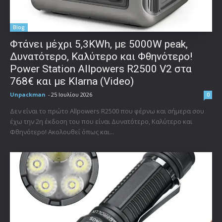
Blog
Φτάνει μέχρι 5,3KWh, με 5000W peak,
Δυνατότερο, Καλύτερο και Φθηνότερο!
Power Station Allpowers R2500 V2 στα
768€ και με Klarna (Video)
Unpackman
-
25 Ιουλίου 2026
0
Δεν είναι το πρώτο Allpowers R2500 που φέρνω και σήμερα σου
έχω την 2η έκδοση του που είναι Δυνατότερο, Καλύτερο και
Φθηνότερο! Ακολουθεί όπως και...