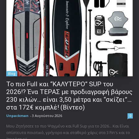
Blog
To πιο Full και “ΚΑΛΥΤΕΡΟ” SUP του
2026!? Ένα ΤΕΡΑΣ με προδιαγραφή βάρους
230 κιλών… είναι 3,50 μέτρα και “σκίζει”…
στα 172€ κομπλέ! (Βίντεο)
Unpackman
-
3 Αυγούστου 2026
0
Μου Ζητήσατε το πιο Ψαγμένο και Full Sup για το 2026... Και Είναι
απίστευτα ποιοτικό, γρήγορο και σταθερό χάρις στα 3 Fin's και το
"τεράστιο"...