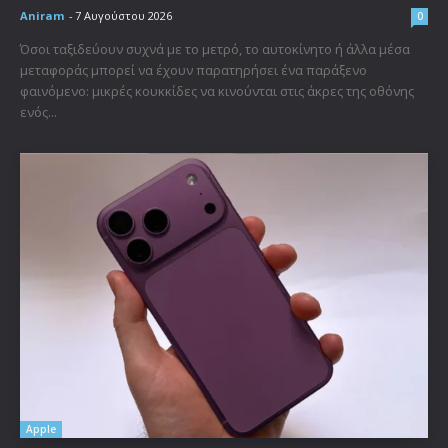
Aniram
-
7 Αυγούστου 2026
0
Όσοι ταξιδεύουν συχνά με το μετρό, το αυτοκίνητο ή άλλα μέσα
μεταφοράς μπορεί να έχουν παρατηρήσει ένα παράξενο
φαινόμενο: μικρές κουκκίδες να κινούνται στις άκρες της οθόνης
ενός...
Apple