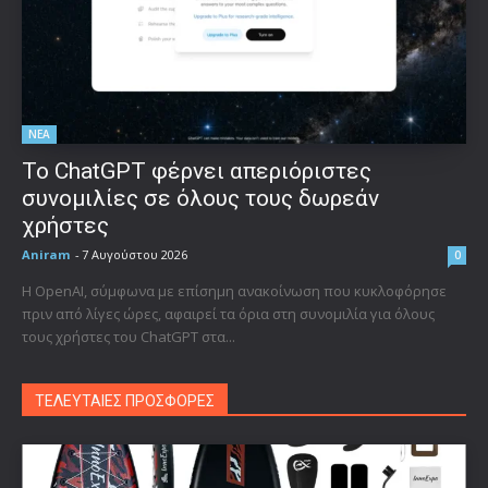
ΝΕΑ
Το ChatGPT φέρνει απεριόριστες
συνομιλίες σε όλους τους δωρεάν
χρήστες
Aniram
-
7 Αυγούστου 2026
0
Η OpenAI, σύμφωνα με επίσημη ανακοίνωση που κυκλοφόρησε
πριν από λίγες ώρες, αφαιρεί τα όρια στη συνομιλία για όλους
τους χρήστες του ChatGPT στα...
ΤΕΛΕΥΤΑΙΕΣ ΠΡΟΣΦΟΡΕΣ