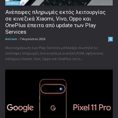
OnePlus
Ανέπαφες πληρωμές εκτός λειτουργίας
σε κινεζικά Xiaomi, Vivo, Oppo και
OnePlus έπειτα από update των Play
Services
Aniram
-
7 Αυγούστου 2026
0
Μια ενημέρωση των Play Services μπλόκαρε σιωπηλά τις
ανέπαφες πληρωμές στα κινητά με κινεζική ROM, αφήνοντας
κατόχους Xiaomi, Vivo, Oppo και OnePlus να το...