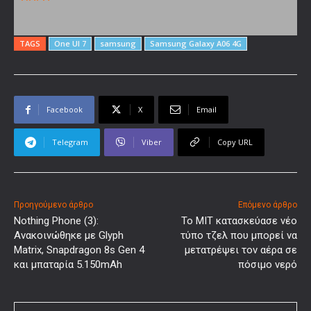
TAGS
One UI 7
samsung
Samsung Galaxy A06 4G
Facebook
X
Email
Telegram
Viber
Copy URL
Προηγούμενο άρθρο
Επόμενο άρθρο
Nothing Phone (3):
Το MIT κατασκεύασε νέο
Ανακοινώθηκε με Glyph
τύπο τζελ που μπορεί να
Matrix, Snapdragon 8s Gen 4
μετατρέψει τον αέρα σε
και μπαταρία 5.150mAh
πόσιμο νερό