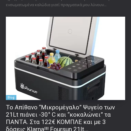
ενσωματωμένα καλώδια γιατί πραγματικά μου λύνουν...
Blog
Το Απίθανο “Μικρομέγαλο” Ψυγείο των
21Lt πιάνει -30° C και “κοκαλώνει” τα
ΠΑΝΤΑ. Στα 122€ ΚΟΜΠΛΕ και με 3
δόσεις Klarna!!! Foursun 21lt...