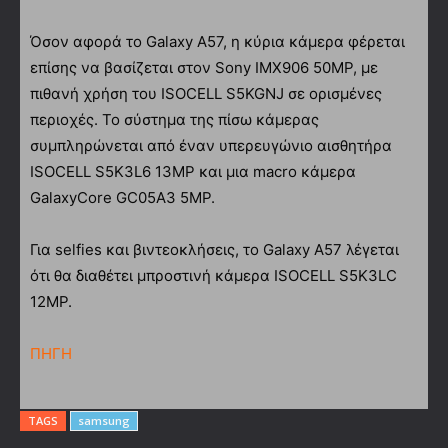
Όσον αφορά το Galaxy A57, η κύρια κάμερα φέρεται
επίσης να βασίζεται στον Sony IMX906 50MP, με
πιθανή χρήση του ISOCELL S5KGNJ σε ορισμένες
περιοχές. Το σύστημα της πίσω κάμερας
συμπληρώνεται από έναν υπερευγώνιο αισθητήρα
ISOCELL S5K3L6 13MP και μια macro κάμερα
GalaxyCore GC05A3 5MP.
Για selfies και βιντεοκλήσεις, το Galaxy A57 λέγεται
ότι θα διαθέτει μπροστινή κάμερα ISOCELL S5K3LC
12MP.
ΠΗΓΗ
TAGS
samsung