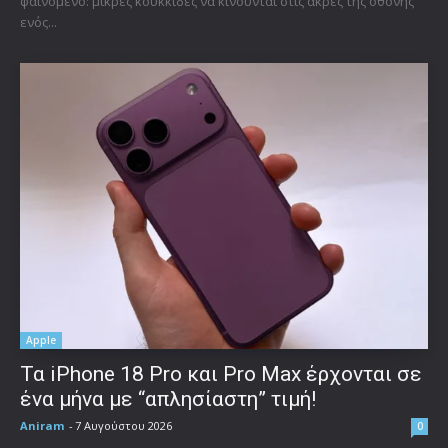
φαινόμενο: μικρές κουκκίδες να κινούνται στις άκρες της οθόνης
ενός...
Apple
Τα iPhone 18 Pro και Pro Max έρχονται σε
ένα μήνα με “απλησίαστη” τιμή!
Aniram
-
7 Αυγούστου 2026
0