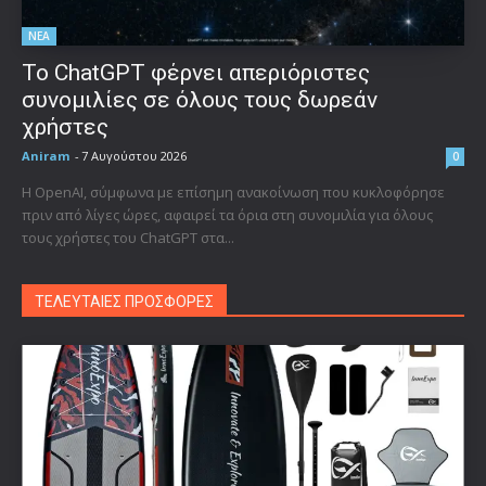
ΝΕΑ
Το ChatGPT φέρνει απεριόριστες
συνομιλίες σε όλους τους δωρεάν
χρήστες
Aniram
-
7 Αυγούστου 2026
0
Η OpenAI, σύμφωνα με επίσημη ανακοίνωση που κυκλοφόρησε
πριν από λίγες ώρες, αφαιρεί τα όρια στη συνομιλία για όλους
τους χρήστες του ChatGPT στα...
ΤΕΛΕΥΤΑΙΕΣ ΠΡΟΣΦΟΡΕΣ