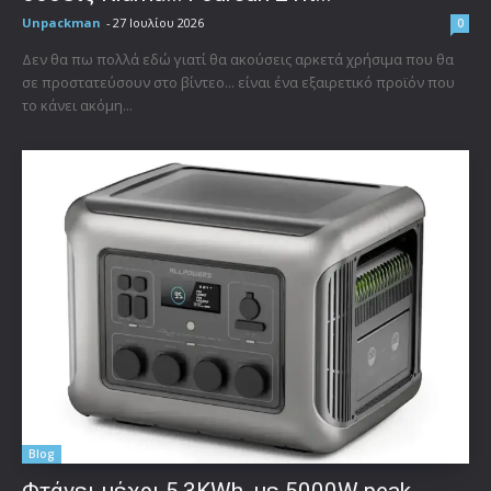
Unpackman
-
27 Ιουλίου 2026
0
Δεν θα πω πολλά εδώ γιατί θα ακούσεις αρκετά χρήσιμα που θα
σε προστατεύσουν στο βίντεο... είναι ένα εξαιρετικό προϊόν που
το κάνει ακόμη...
Blog
Φτάνει μέχρι 5,3KWh, με 5000W peak,