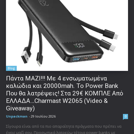
Blog
Πάντα ΜΑΖΙ!!! Με 4 ενσωματωμένα
καλώδια και 20000mah. Το Power Bank
Που θα λατρέψεις! Στα 29€ ΚΟΜΠΛΕ Από
ΕΛΛΑΔΑ…Charmast W2065 (Video &
Giveaway)
Unpackman
-
29 Ιουλίου 2026
0
Σίγουρα είναι από τα πιο απαραίτητα πράγματα που πρέπει να
έχεις μαζί σου. Προσωπικά λατρεύω τέτοια power banks με