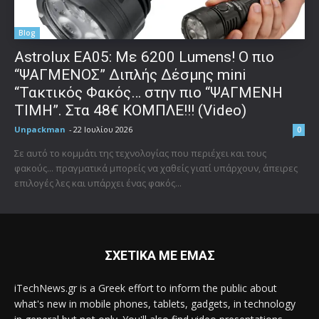
Blog
Astrolux ΕΑ05: Με 6200 Lumens! Ο πιο
“ΨΑΓΜΕΝΟΣ” Διπλής Δέσμης mini
“Τακτικός Φακός… στην πιο “ΨΑΓΜΕΝΗ
ΤΙΜΗ”. Στα 48€ ΚΟΜΠΛΕ!!! (Video)
Unpackman
-
22 Ιουλίου 2026
0
Σε αυτό το κομμάτι της τεχνολογίας που περιέχει και τους
φακούς... πραγματικά μπορείς να χαθείς γιατί υπάρχουν, άπειρες
επιλογές λες και υπάρχει ένας φακός...
ΣΧΕΤΙΚΑ ΜΕ ΕΜΑΣ
iTechNews.gr is a Greek effort to inform the public about
what's new in mobile phones, tablets, gadgets, in technology