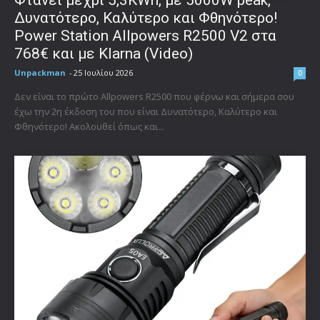
Δυνατότερο, Καλύτερο και Φθηνότερο!
Power Station Allpowers R2500 V2 στα
768€ και με Klarna (Video)
Unpackman
-
25 Ιουλίου 2026
0
Δεν είναι το πρώτο Allpowers R2500 που φέρνω και σήμερα σου
έχω την 2η έκδοση του που είναι Δυνατότερο, Καλύτερο και
Φθηνότερο! Ακολουθεί όπως και...