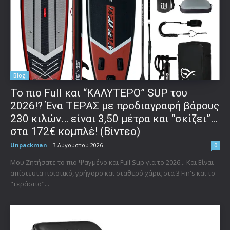
Blog
To πιο Full και “ΚΑΛΥΤΕΡΟ” SUP του
2026!? Ένα ΤΕΡΑΣ με προδιαγραφή βάρους
230 κιλών… είναι 3,50 μέτρα και “σκίζει”…
στα 172€ κομπλέ! (Βίντεο)
Unpackman
-
3 Αυγούστου 2026
0
Μου Ζητήσατε το πιο Ψαγμένο και Full Sup για το 2026... Και Είναι
απίστευτα ποιοτικό, γρήγορο και σταθερό χάρις στα 3 Fin's και το
"τεράστιο"...