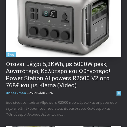
Blog
Φτάνει μέχρι 5,3KWh, με 5000W peak,
Δυνατότερο, Καλύτερο και Φθηνότερο!
Power Station Allpowers R2500 V2 στα
768€ και με Klarna (Video)
Unpackman
-
25 Ιουλίου 2026
0
Δεν είναι το πρώτο Allpowers R2500 που φέρνω και σήμερα σου
έχω την 2η έκδοση του που είναι Δυνατότερο, Καλύτερο και
Φθηνότερο! Ακολουθεί όπως και...