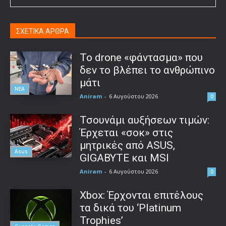
ΣΧΕΤΙΚΑ ΑΡΘΡΑ
Το drone «φάντασμα» που
δεν το βλέπει το ανθρώπινο
μάτι
ΝΕΑ
Aniram
-
6 Αυγούστου 2026
0
Τσουνάμι αυξήσεων τιμών:
Έρχεται «σοκ» στις
μητρικές από ASUS,
Asus
GIGABYTE και MSI
Aniram
-
6 Αυγούστου 2026
0
Xbox: Έρχονται επιτέλους
τα δικά του ‘Platinum
Trophies’