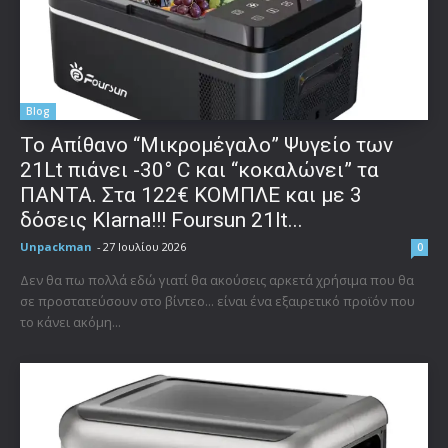
Blog
Το Απίθανο “Μικρομέγαλο” Ψυγείο των
21Lt πιάνει -30° C και “κοκαλώνει” τα
ΠΑΝΤΑ. Στα 122€ ΚΟΜΠΛΕ και με 3
δόσεις Klarna!!! Foursun 21lt...
Unpackman
-
27 Ιουλίου 2026
0
Δεν θα πω πολλά εδώ γιατί θα ακούσεις αρκετά χρήσιμα που θα
σε προστατεύσουν στο βίντεο... είναι ένα εξαιρετικό προϊόν που
το κάνει ακόμη...