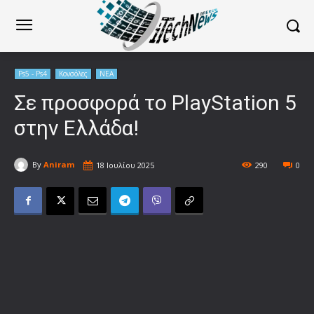
Ps5 - Ps4
Κονσόλες
ΝΕΑ
Σε προσφορά το PlayStation 5
στην Ελλάδα!
By
Aniram
18 Ιουλίου 2025
290
0