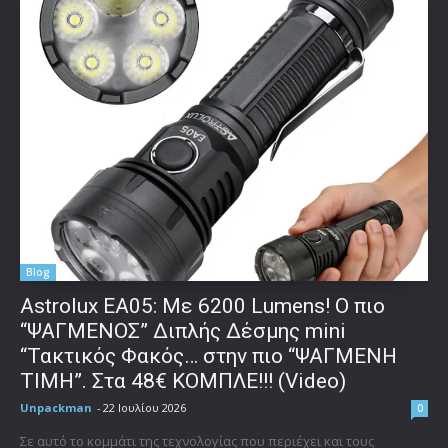
Blog
Astrolux ΕΑ05: Με 6200 Lumens! Ο πιο
“ΨΑΓΜΕΝΟΣ” Διπλής Δέσμης mini
“Τακτικός Φακός… στην πιο “ΨΑΓΜΕΝΗ
ΤΙΜΗ”. Στα 48€ ΚΟΜΠΛΕ!!! (Video)
Unpackman
-
22 Ιουλίου 2026
0
Σε αυτό το κομμάτι της τεχνολογίας που περιέχει και τους