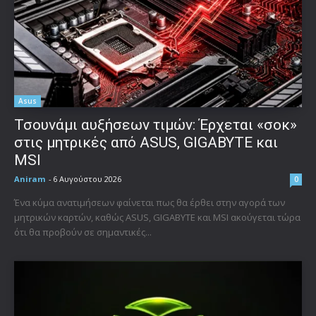
Asus
Τσουνάμι αυξήσεων τιμών: Έρχεται «σοκ»
στις μητρικές από ASUS, GIGABYTE και
MSI
Aniram
-
6 Αυγούστου 2026
0
Ένα κύμα ανατιμήσεων φαίνεται πως θα έρθει στην αγορά των
μητρικών καρτών, καθώς ASUS, GIGABYTE και MSI ακούγεται τώρα
ότι θα προβούν σε σημαντικές...