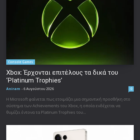
Console Games
Xbox: Έρχονται επιτέλους τα δικά του
‘Platinum Trophies’
Aniram
-
6 Αυγούστου 2026
0
Η Microsoft φαίνεται πως ετοιμάζει μια σημαντική προσθήκη στο
σύστημα των Achievements του Xbox, η οποία ενδέχεται να
θυμίζει έντονα τα Platinum Trophies του...