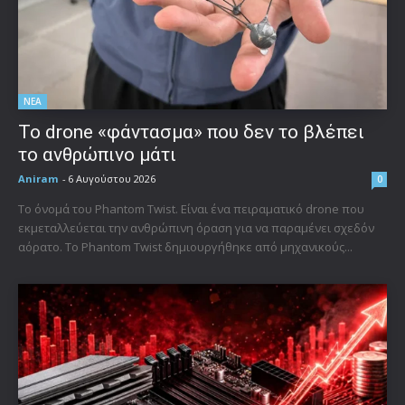
ΝΕΑ
Το drone «φάντασμα» που δεν το βλέπει
το ανθρώπινο μάτι
Aniram
-
6 Αυγούστου 2026
0
Το όνομά του Phantom Twist. Είναι ένα πειραματικό drone που
εκμεταλλεύεται την ανθρώπινη όραση για να παραμένει σχεδόν
αόρατο. Το Phantom Twist δημιουργήθηκε από μηχανικούς...