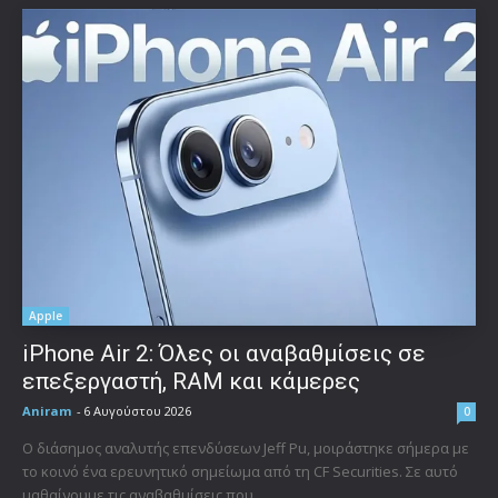
Apple
iPhone Air 2: Όλες οι αναβαθμίσεις σε
επεξεργαστή, RAM και κάμερες
Aniram
-
6 Αυγούστου 2026
0
Ο διάσημος αναλυτής επενδύσεων Jeff Pu, μοιράστηκε σήμερα με
το κοινό ένα ερευνητικό σημείωμα από τη CF Securities. Σε αυτό
μαθαίνουμε τις αναβαθμίσεις που...