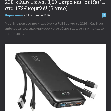
230 κιλών… είναι 3,50 μέτρα και “σκίζει”…
στα 172€ κομπλέ! (Βίντεο)
Unpackman
-
3 Αυγούστου 2026
0
Μου Ζητήσατε το πιο Ψαγμένο και Full Sup για το 2026... Και Είναι
απίστευτα ποιοτικό, γρήγορο και σταθερό χάρις στα 3 Fin's και το
"τεράστιο"...