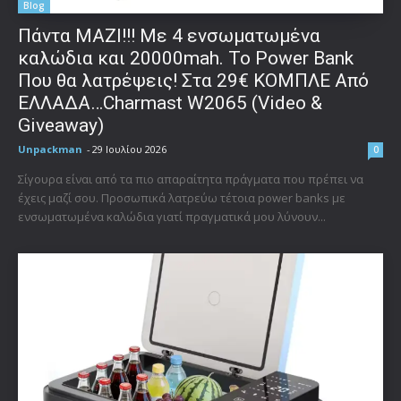
Blog
Πάντα ΜΑΖΙ!!! Με 4 ενσωματωμένα
καλώδια και 20000mah. Το Power Bank
Που θα λατρέψεις! Στα 29€ ΚΟΜΠΛΕ Από
ΕΛΛΑΔΑ…Charmast W2065 (Video &
Giveaway)
Unpackman
-
29 Ιουλίου 2026
0
Σίγουρα είναι από τα πιο απαραίτητα πράγματα που πρέπει να
έχεις μαζί σου. Προσωπικά λατρεύω τέτοια power banks με
ενσωματωμένα καλώδια γιατί πραγματικά μου λύνουν...