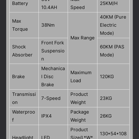
Battery
25KM/H
10.4AH
Speed
40KM (Pure
Max
38Nm
Electric
Torque
Mode)
Max Range
Front Fork
Shock
60KM (PAS
Suspensio
Absorber
Mode)
n
Mechanica
Maximum
Brake
l Disc
120KG
Load
Brake
Transmissi
Product
7-Speed
23KG
on
Weight
Waterproo
Package
IPX4
26KG
f
Weight
Product
130*54*108
Headlight
LED
Size(L*W*