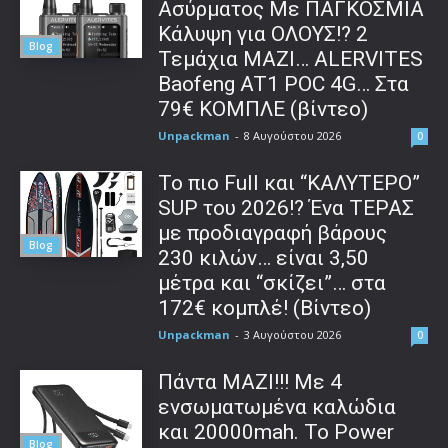
Ασύρματος Με ΠΑΓΚΟΣΜΙΑ
Κάλυψη για ΟΛΟΥΣ!? 2
Blog
Τεμάχια ΜΑΖΙ… ALERVITES
Baofeng AT1 POC 4G… Στα
79€ ΚΟΜΠΛΕ (βίντεο)
Unpackman
-
8 Αυγούστου 2026
0
To πιο Full και “ΚΑΛΥΤΕΡΟ”
SUP του 2026!? Ένα ΤΕΡΑΣ
με προδιαγραφή βάρους
Blog
230 κιλών… είναι 3,50
μέτρα και “σκίζει”… στα
172€ κομπλέ! (Βίντεο)
Unpackman
-
3 Αυγούστου 2026
0
Πάντα ΜΑΖΙ!!! Με 4
ενσωματωμένα καλώδια
και 20000mah. Το Power
Blog