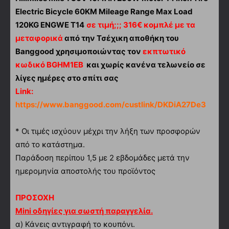
Electric Bicycle 60KM Mileage Range Max Load
120KG ENGWE T14
σε τιμή;;; 316€ κομπλέ με τα
μεταφορικά
από την Τσέχικη αποθήκη του
Banggood χρησιμοποιώντας τον
εκπτωτικό
κωδικό BGHM1EB
και χωρίς κανένα τελωνείο σε
λίγες ημέρες στο σπίτι σας
Link:
https://www.banggood.com/custlink/DKDiA27De3
* Οι τιμές ισχύουν μέχρι την λήξη των προσφορών
από το κατάστημα.
Παράδοση περίπου 1,5 με 2 εβδομάδες μετά την
ημερομηνία αποστολής του προϊόντος
ΠΡΟΣΟΧΗ
Mini οδηγίες για σωστή παραγγελία.
α)
Κάνεις αντιγραφή το κουπόνι.