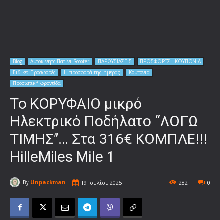
Blog
Αυτοκίνητο-Πατίνι-Scooter
ΠΑΡΟΥΣΙΑΣΕΙΣ
ΠΡΟΣΦΟΡΕΣ - ΚΟΥΠΟΝΙΑ
Ειδικές Προσφορές
Η προσφορά της ημέρας
Κουπόνια
Προσωπική φροντίδα
Το ΚΟΡΥΦΑΙΟ μικρό
Ηλεκτρικό Ποδήλατο “ΛΟΓΩ
ΤΙΜΗΣ”… Στα 316€ ΚΟΜΠΛΕ!!!
HilleMiles Mile 1
By
Unpackman
19 Ιουλίου 2025
282
0