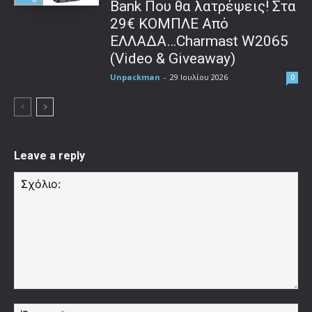
Bank Που θα λατρέψεις! Στα
29€ ΚΟΜΠΛΕ Από
ΕΛΛΑΔΑ…Charmast W2065
(Video & Giveaway)
Unpackman
-
29 Ιουλίου 2026
0
Leave a reply
Σχόλιο:
Όν