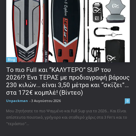
Blog
To πιο Full και “ΚΑΛΥΤΕΡΟ” SUP του
2026!? Ένα ΤΕΡΑΣ με προδιαγραφή βάρους
230 κιλών… είναι 3,50 μέτρα και “σκίζει”…
στα 172€ κομπλέ! (Βίντεο)
Unpackman
-
3 Αυγούστου 2026
0
Μου Ζητήσατε το πιο Ψαγμένο και Full Sup για το 2026... Και Είναι
απίστευτα ποιοτικό, γρήγορο και σταθερό χάρις στα 3 Fin's και το
"τεράστιο"...