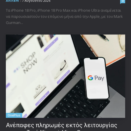
Aniram
-
7 Αυγούστου 2026
0
Τα iPhone 18 Pro, iPhone 18 Pro Max και iPhone Ultra αναμένεται
να παρουσιαστούν τον επόμενο μήνα από την Apple, με τον Mark
Gurman...
OnePlus
Ανέπαφες πληρωμές εκτός λειτουργίας