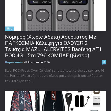
Blog
Νόμιμος (Χωρίς Άδεια) Ασύρματος Με
ΠΑΓΚΟΣΜΙΑ Κάλυψη για ΟΛΟΥΣ!? 2
Τεμάχια ΜΑΖΙ… ALERVITES Baofeng AT1
POC 4G… Στα 79€ ΚΟΜΠΛΕ (βίντεο)
Unpackman
-
8 Αυγούστου 2026
0
Είναι POC (Press Over Cellular) χρησιμοποιεί το δίκτυο κινητής 4G
κι είναι απόλυτα νόμιμος για όλους μας... Μπορείς και μιλάς από
την μια άκρη της...