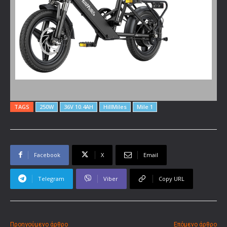
TAGS
250W
36V 10.4AH
HillMiles
Mile 1
Facebook
X
Email
Telegram
Viber
Copy URL
Προηγούμενο άρθρο
Επόμενο άρθρο