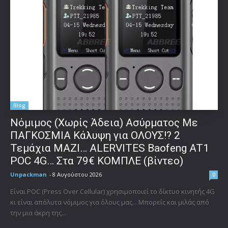
Blog
Νόμιμος (Χωρίς Άδεια) Ασύρματος Με
ΠΑΓΚΟΣΜΙΑ Κάλυψη για ΟΛΟΥΣ!? 2
Τεμάχια ΜΑΖΙ… ALERVITES Baofeng AT1
POC 4G… Στα 79€ ΚΟΜΠΛΕ (βίντεο)
Unpackman
-
8 Αυγούστου 2026
0
Είναι POC (Press Over Cellular) χρησιμοποιεί το δίκτυο κινητής 4G
κι είναι απόλυτα νόμιμος για όλους μας... Μπορείς και μιλάς από
την μια άκρη της...