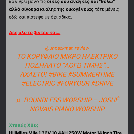
καλύψει μόνο τις
δικές σου ανάγκες και “θέλω”
αλλά σίγουρα κι όλης της οικογένειας
τότε μένεις
εδώ και πίστεψε με όχι άδικα.
Δες όλο το βίντεο και…
@unpackman.review
ΤΟ ΚΟΡΥΦΑΙΟ ΜΙΚΡΌ ΗΛΕΚΤΡΙΚΌ
ΠΟΔΉΛΑΤΟ “ΛΟΓΩ ΤΙΜΗΣ”…
ΆΧΑΣΤΟ!
#BIKE
#SUMMERTIME
#ELECTRIC
#FORYOUR
#DRIVE
♬ BOUNDLESS WORSHIP – JOSUÉ
NOVAIS PIANO WORSHIP
Χτυπάς Χθες
HillMiles Mile 1 36V 10.4AH 250W Motor 14 Inch Tire