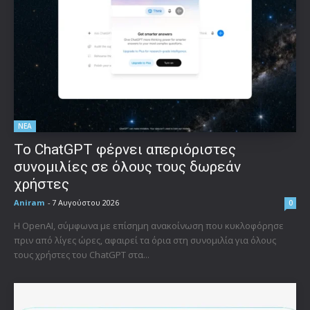
ΝΕΑ
Το ChatGPT φέρνει απεριόριστες
συνομιλίες σε όλους τους δωρεάν
χρήστες
Aniram
-
7 Αυγούστου 2026
0
Η OpenAI, σύμφωνα με επίσημη ανακοίνωση που κυκλοφόρησε
πριν από λίγες ώρες, αφαιρεί τα όρια στη συνομιλία για όλους
τους χρήστες του ChatGPT στα...