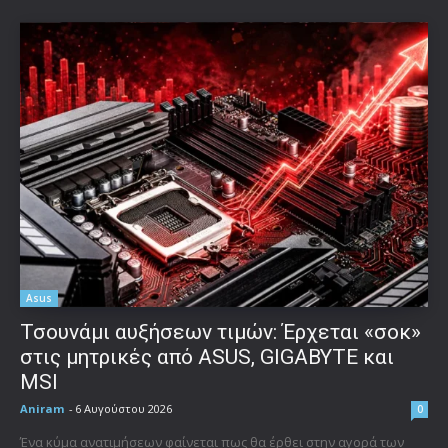
Asus
Τσουνάμι αυξήσεων τιμών: Έρχεται «σοκ»
στις μητρικές από ASUS, GIGABYTE και
MSI
Aniram
-
6 Αυγούστου 2026
0
Ένα κύμα ανατιμήσεων φαίνεται πως θα έρθει στην αγορά των