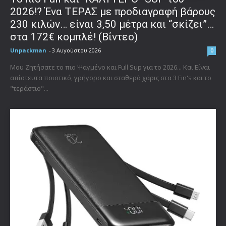
2026!? Ένα ΤΕΡΑΣ με προδιαγραφή βάρους
230 κιλών… είναι 3,50 μέτρα και “σκίζει”…
στα 172€ κομπλέ! (Βίντεο)
Unpackman
-
3 Αυγούστου 2026
0
Μου Ζητήσατε το πιο Ψαγμένο και Full Sup για το 2026... Και Είναι
απίστευτα ποιοτικό, γρήγορο και σταθερό χάρις στα 3 Fin's και το
"τεράστιο"...