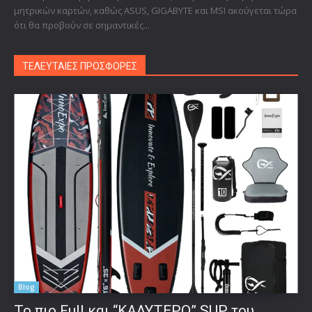
μητρικών καρτών, καθώς ASUS, GIGABYTE και MSI ακούγεται τώρα
ότι θα προβούν σε σημαντικές...
ΤΕΛΕΥΤΑΙΕΣ ΠΡΟΣΦΟΡΕΣ
Blog
To πιο Full και “ΚΑΛΥΤΕΡΟ” SUP του