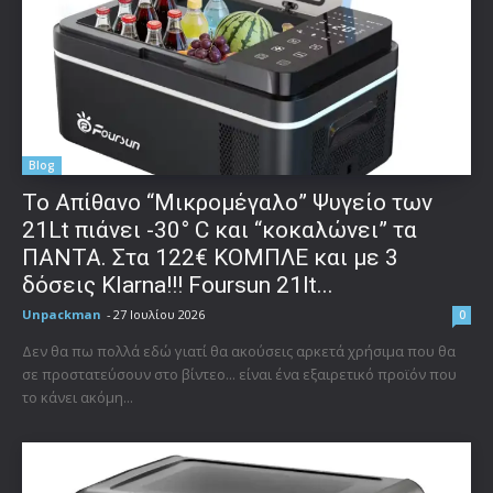
Blog
Το Απίθανο “Μικρομέγαλο” Ψυγείο των
21Lt πιάνει -30° C και “κοκαλώνει” τα
ΠΑΝΤΑ. Στα 122€ ΚΟΜΠΛΕ και με 3
δόσεις Klarna!!! Foursun 21lt...
Unpackman
-
27 Ιουλίου 2026
0
Δεν θα πω πολλά εδώ γιατί θα ακούσεις αρκετά χρήσιμα που θα
σε προστατεύσουν στο βίντεο... είναι ένα εξαιρετικό προϊόν που
το κάνει ακόμη...