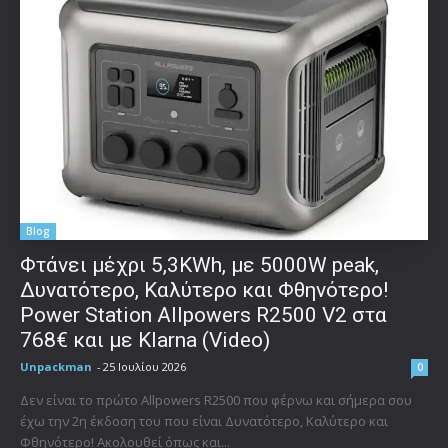
Blog
Φτάνει μέχρι 5,3KWh, με 5000W peak,
Δυνατότερο, Καλύτερο και Φθηνότερο!
Power Station Allpowers R2500 V2 στα
768€ και με Klarna (Video)
Unpackman
-
25 Ιουλίου 2026
0
Δεν είναι το πρώτο Allpowers R2500 που φέρνω και σήμερα σου
έχω την 2η έκδοση του που είναι Δυνατότερο, Καλύτερο και
Φθηνότερο! Ακολουθεί όπως και...