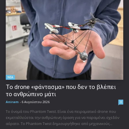
ΝΕΑ
Το drone «φάντασμα» που δεν το βλέπει
το ανθρώπινο μάτι
Aniram
-
6 Αυγούστου 2026
0
Το όνομά του Phantom Twist. Είναι ένα πειραματικό drone που
εκμεταλλεύεται την ανθρώπινη όραση για να παραμένει σχεδόν
αόρατο. Το Phantom Twist δημιουργήθηκε από μηχανικούς...