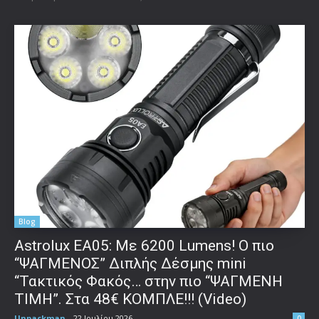
Blog
Astrolux ΕΑ05: Με 6200 Lumens! Ο πιο
“ΨΑΓΜΕΝΟΣ” Διπλής Δέσμης mini
“Τακτικός Φακός… στην πιο “ΨΑΓΜΕΝΗ
ΤΙΜΗ”. Στα 48€ ΚΟΜΠΛΕ!!! (Video)
Unpackman
-
22 Ιουλίου 2026
0