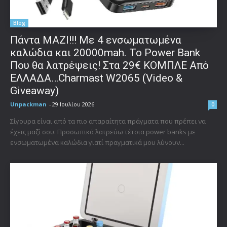
Blog
Πάντα ΜΑΖΙ!!! Με 4 ενσωματωμένα
καλώδια και 20000mah. Το Power Bank
Που θα λατρέψεις! Στα 29€ ΚΟΜΠΛΕ Από
ΕΛΛΑΔΑ…Charmast W2065 (Video &
Giveaway)
Unpackman
-
29 Ιουλίου 2026
0
Σίγουρα είναι από τα πιο απαραίτητα πράγματα που πρέπει να
έχεις μαζί σου. Προσωπικά λατρεύω τέτοια power banks με
ενσωματωμένα καλώδια γιατί πραγματικά μου λύνουν...