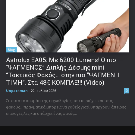
Blog
Astrolux ΕΑ05: Με 6200 Lumens! Ο πιο
“ΨΑΓΜΕΝΟΣ” Διπλής Δέσμης mini
“Τακτικός Φακός… στην πιο “ΨΑΓΜΕΝΗ
ΤΙΜΗ”. Στα 48€ ΚΟΜΠΛΕ!!! (Video)
Unpackman
-
22 Ιουλίου 2026
0
Σε αυτό το κομμάτι της τεχνολογίας που περιέχει και τους
φακούς... πραγματικά μπορείς να χαθείς γιατί υπάρχουν, άπειρες
επιλογές λες και υπάρχει ένας φακός...