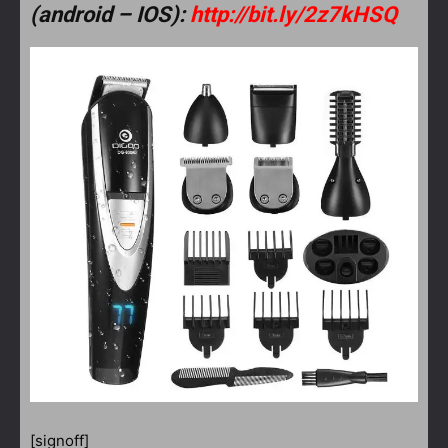
(android – IOS):
http://bit.ly/2z7kHSQ
[signoff]