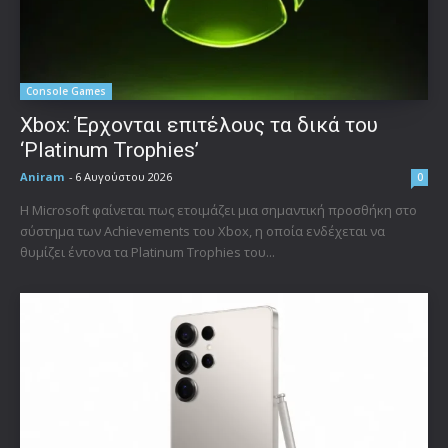
Console Games
Xbox: Έρχονται επιτέλους τα δικά του
‘Platinum Trophies’
Aniram
-
6 Αυγούστου 2026
0
Η Microsoft φαίνεται πως ετοιμάζει μια σημαντική προσθήκη στο
σύστημα των Achievements του Xbox, η οποία ενδέχεται να
θυμίζει έντονα τα Platinum Trophies του...