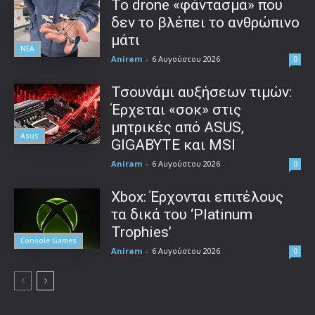
Το drone «φάντασμα» που
δεν το βλέπει το ανθρώπινο
μάτι
ΝΕΑ
Aniram
-
6 Αυγούστου 2026
0
Τσουνάμι αυξήσεων τιμών:
Έρχεται «σοκ» στις
μητρικές από ASUS,
Asus
GIGABYTE και MSI
Aniram
-
6 Αυγούστου 2026
0
Xbox: Έρχονται επιτέλους
τα δικά του ‘Platinum
Trophies’
Console Games
Aniram
-
6 Αυγούστου 2026
0