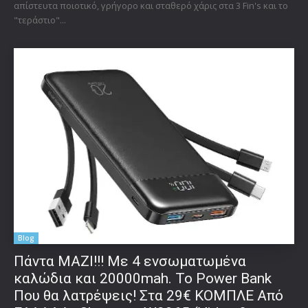
απίστευτα ποιοτικό, γρήγορο και σταθερό χάρις στα 3 Fin's και το
"τεράστιο"...
Blog
Πάντα ΜΑΖΙ!!! Με 4 ενσωματωμένα
καλώδια και 20000mah. Το Power Bank
Που θα λατρέψεις! Στα 29€ ΚΟΜΠΛΕ Από