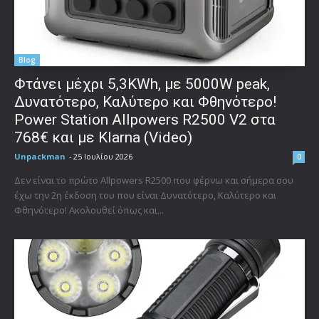
Blog
Φτάνει μέχρι 5,3KWh, με 5000W peak,
Δυνατότερο, Καλύτερο και Φθηνότερο!
Power Station Allpowers R2500 V2 στα
768€ και με Klarna (Video)
Unpackman
-
25 Ιουλίου 2026
0
Δεν είναι το πρώτο Allpowers R2500 που φέρνω και σήμερα σου
έχω την 2η έκδοση του που είναι Δυνατότερο, Καλύτερο και
Φθηνότερο! Ακολουθεί όπως και...