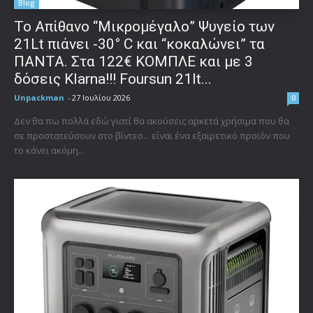
Blog
Το Απίθανο “Μικρομέγαλο” Ψυγείο των
21Lt πιάνει -30° C και “κοκαλώνει” τα
ΠΑΝΤΑ. Στα 122€ ΚΟΜΠΛΕ και με 3
δόσεις Klarna!!! Foursun 21lt...
Unpackman
-
27 Ιουλίου 2026
0
Δεν θα πω πολλά εδώ γιατί θα ακούσεις αρκετά χρήσιμα που θα
σε προστατεύσουν στο βίντεο... είναι ένα εξαιρετικό προϊόν που
το κάνει ακόμη...