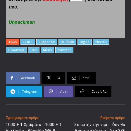
μου.
Unpackman
TAGS
12 in 1
Clipper Kit
DG-800B
Digoo
Electric
Grooming
Hair
Mens
trimmer
Facebook
X
Email
Telegram
Viber
Copy URL
Προηγούμενο άρθρο
Επόμενο άρθρο
1000 + 1 Xρώματα… 1000 + 1
Σε αυτήν την τιμή… δεν θα
Eπιλογές… Weeylite WE-9
βρεις καλύτερο… Στα 33€