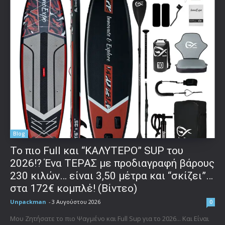
Blog
To πιο Full και “ΚΑΛΥΤΕΡΟ” SUP του
2026!? Ένα ΤΕΡΑΣ με προδιαγραφή βάρους
230 κιλών… είναι 3,50 μέτρα και “σκίζει”…
στα 172€ κομπλέ! (Βίντεο)
Unpackman
-
3 Αυγούστου 2026
0
Μου Ζητήσατε το πιο Ψαγμένο και Full Sup για το 2026... Και Είναι