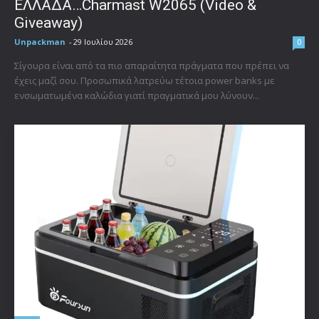
ΕΛΛΑΔΑ…Charmast W2065 (Video &
Giveaway)
Unpackman
-
29 Ιουλίου 2026
0
Σίγουρα είναι από τα πιο απαραίτητα πράγματα που πρέπει να
έχεις μαζί σου. Προσωπικά λατρεύω τέτοια power banks με
ενσωματωμένα καλώδια γιατί πραγματικά μου λύνουν...