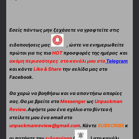
Εσείς πάντως μην ξεχάσετε να γραφτείτε στις
ειδοποιήσεις μας
, ώστε να ενημερωθείτε
πρώτοι για τις πιο
HOT
προσφορές της ημέρας και
ακόμη περισσότερες
στο κανάλι μου στο
Telegram
και κάντε
Like & Share
την σελίδα μας στο
Facebook.
Θα χαρώ να βοηθήσω και να απαντήσω απορίες
σας. Θα με βρείτε στο
Messenger
ως
Unpackman
Review
. Αφήστε μου ένα σχόλιο στο βίντεο ή
στείλετε μου ένα email στο
unpackmanreview@gmail.com
. Κάντε
SUBSCRIBE
κ
αι πατήστε την
ειδοποίηση
(
) στο κανάλι