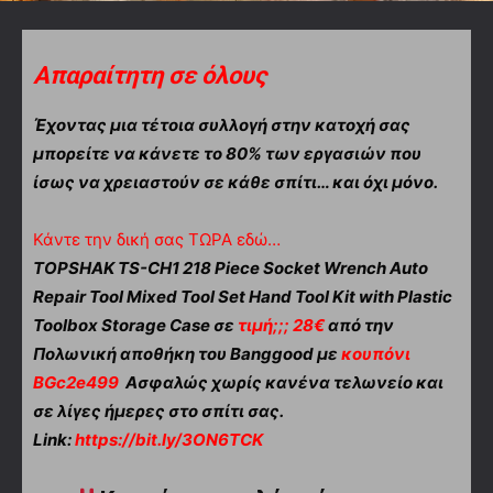
Απαραίτητη σε όλους
Έχοντας μια τέτοια συλλογή στην κατοχή σας
μπορείτε να κάνετε το 80% των εργασιών που
ίσως να χρειαστούν σε κάθε σπίτι… και όχι μόνο.
Κάντε την δική σας ΤΩΡΑ εδώ…
TOPSHAK TS-CH1 218 Piece Socket Wrench Auto
Repair Tool Mixed Tool Set Hand Tool Kit with Plastic
Toolbox Storage Case
σε
τιμή;;; 28€
από την
Πολωνική αποθήκη του Banggood με
κουπόνι
BGc2e499
Ασφαλώς χωρίς κανένα τελωνείο και
σε λίγες ήμερες στο σπίτι σας.
Link:
https://bit.ly/3ON6TCK