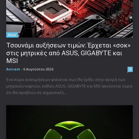
Asus
Τσουνάμι αυξήσεων τιμών: Έρχεται «σοκ»
στις μητρικές από ASUS, GIGABYTE και
MSI
Aniram
-
6 Αυγούστου 2026
0
Ένα κύμα ανατιμήσεων φαίνεται πως θα έρθει στην αγορά των
μητρικών καρτών, καθώς ASUS, GIGABYTE και MSI ακούγεται τώρα
ότι θα προβούν σε σημαντικές...