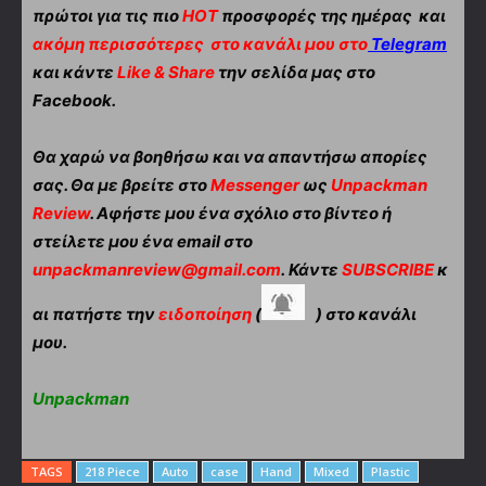
πρώτοι για τις πιο
HOT
προσφορές της ημέρας και
ακόμη περισσότερες
στο κανάλι μου στο
Telegram
και κάντε
Like & Share
την σελίδα μας στο
Facebook.
Θα χαρώ να βοηθήσω και να απαντήσω απορίες
σας. Θα με βρείτε στο
Messenger
ως
Unpackman
Review
. Αφήστε μου ένα σχόλιο στο βίντεο ή
στείλετε μου ένα email στο
unpackmanreview@gmail.com
. Κάντε
SUBSCRIBE
κ
αι πατήστε την
ειδοποίηση
(
) στο κανάλι
μου.
Unpackman
TAGS
218 Piece
Auto
case
Hand
Mixed
Plastic