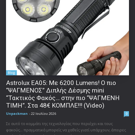
Blog
Astrolux ΕΑ05: Με 6200 Lumens! Ο πιο
“ΨΑΓΜΕΝΟΣ” Διπλής Δέσμης mini
“Τακτικός Φακός… στην πιο “ΨΑΓΜΕΝΗ
ΤΙΜΗ”. Στα 48€ ΚΟΜΠΛΕ!!! (Video)
Unpackman
-
22 Ιουλίου 2026
0
Σε αυτό το κομμάτι της τεχνολογίας που περιέχει και τους
φακούς... πραγματικά μπορείς να χαθείς γιατί υπάρχουν, άπειρες