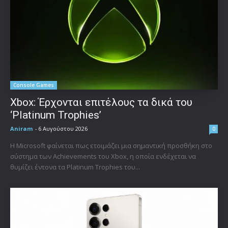
Console Games
Xbox: Έρχονται επιτέλους τα δικά του
‘Platinum Trophies’
Aniram
-
6 Αυγούστου 2026
0
Η Microsoft φαίνεται πως ετοιμάζει μια σημαντική προσθήκη στο
σύστημα των Achievements του Xbox, η οποία ενδέχεται να
θυμίζει έντονα τα Platinum Trophies του...