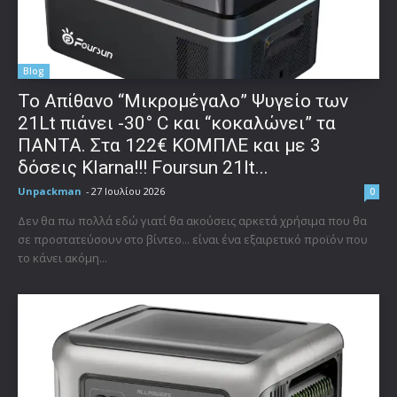
Blog
Το Απίθανο “Μικρομέγαλο” Ψυγείο των
21Lt πιάνει -30° C και “κοκαλώνει” τα
ΠΑΝΤΑ. Στα 122€ ΚΟΜΠΛΕ και με 3
δόσεις Klarna!!! Foursun 21lt...
Unpackman
-
27 Ιουλίου 2026
0
Δεν θα πω πολλά εδώ γιατί θα ακούσεις αρκετά χρήσιμα που θα
σε προστατεύσουν στο βίντεο... είναι ένα εξαιρετικό προϊόν που
το κάνει ακόμη...