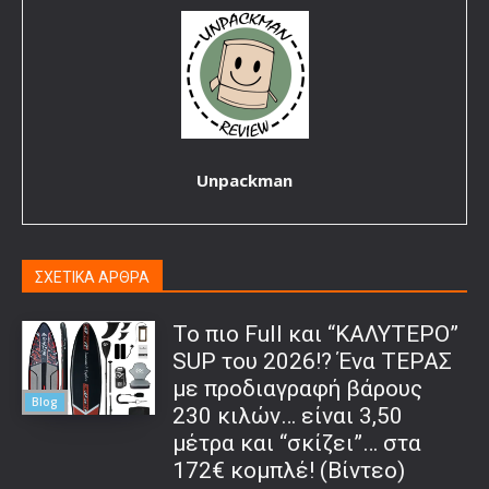
Unpackman
ΣΧΕΤΙΚΑ ΑΡΘΡΑ
To πιο Full και “ΚΑΛΥΤΕΡΟ”
SUP του 2026!? Ένα ΤΕΡΑΣ
με προδιαγραφή βάρους
Blog
230 κιλών… είναι 3,50
μέτρα και “σκίζει”… στα
172€ κομπλέ! (Βίντεο)