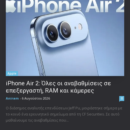
Apple
iPhone Air 2: Όλες οι αναβαθμίσεις σε
επεξεργαστή, RAM και κάμερες
Aniram
-
6 Αυγούστου 2026
0
Ο διάσημος αναλυτής επενδύσεων Jeff Pu, μοιράστηκε σήμερα με
το κοινό ένα ερευνητικό σημείωμα από τη CF Securities. Σε αυτό
μαθαίνουμε τις αναβαθμίσεις που...