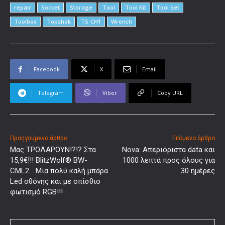
repair
Socket
Storage
Tool
Tool Kit
Tool Set
Toolbox
Topshak
TS-CH1
Wrench
Facebook
X
Email
Telegram
Viber
Copy URL
Προηγούμενο άρθρο
Επόμενο άρθρο
Μας ΤΡΟΛΑΡΟΥΝ!?!? Στα
Nova: Απεριόριστα data και
15,9€!!! BlitzWolf® BW-
1000 λεπτά προς όλους για
CML2… Μια πολύ καλή μπάρα
30 ημέρες
Led οθόνης και με οπίσθιο
φωτισμό RGB!!!