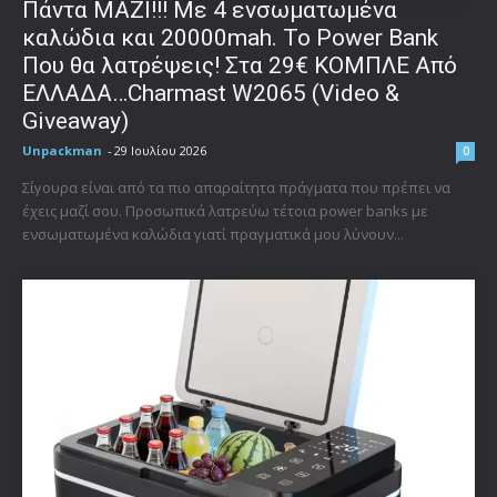
Πάντα ΜΑΖΙ!!! Με 4 ενσωματωμένα
καλώδια και 20000mah. Το Power Bank
Που θα λατρέψεις! Στα 29€ ΚΟΜΠΛΕ Από
ΕΛΛΑΔΑ…Charmast W2065 (Video &
Giveaway)
Unpackman
-
29 Ιουλίου 2026
0
Σίγουρα είναι από τα πιο απαραίτητα πράγματα που πρέπει να
έχεις μαζί σου. Προσωπικά λατρεύω τέτοια power banks με
ενσωματωμένα καλώδια γιατί πραγματικά μου λύνουν...