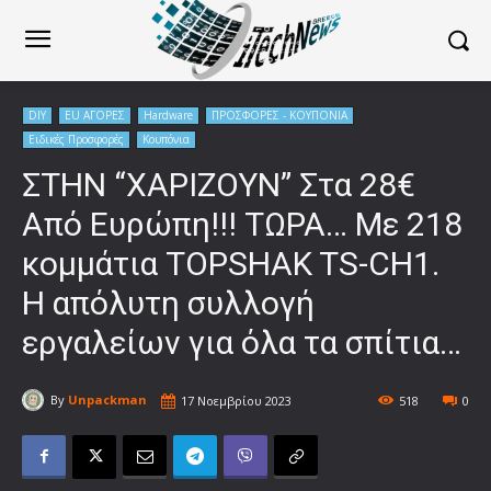
DIY
EU ΑΓΟΡΕΣ
Hardware
ΠΡΟΣΦΟΡΕΣ - ΚΟΥΠΟΝΙΑ
Ειδικές Προσφορές
Κουπόνια
ΣΤΗΝ “ΧΑΡΙΖΟΥΝ” Στα 28€
Από Ευρώπη!!! ΤΩΡΑ… Με 218
κομμάτια TOPSHAK TS-CH1.
Η απόλυτη συλλογή
εργαλείων για όλα τα σπίτια…
By
Unpackman
17 Νοεμβρίου 2023
518
0