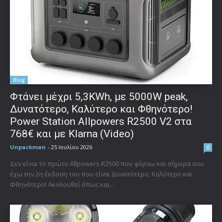
Blog
Φτάνει μέχρι 5,3KWh, με 5000W peak,
Δυνατότερο, Καλύτερο και Φθηνότερο!
Power Station Allpowers R2500 V2 στα
768€ και με Klarna (Video)
Unpackman
-
25 Ιουλίου 2026
0
Δεν είναι το πρώτο Allpowers R2500 που φέρνω και σήμερα σου
έχω την 2η έκδοση του που είναι Δυνατότερο, Καλύτερο και
Φθηνότερο! Ακολουθεί όπως και...