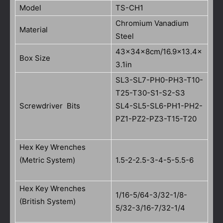
Model
TS-CH1
Chromium Vanadium
Material
Steel
43x34x8cm/16.9×13.4×
Box Size
3.1in
SL3-SL7-PH0-PH3-T10-
T25-T30-S1-S2-S3
Screwdriver Bits
SL4-SL5-SL6-PH1-PH2-
PZ1-PZ2-PZ3-T15-T20
Hex Key Wrenches
(Metric System)
1.5-2-2.5-3-4-5-5.5-6
Hex Key Wrenches
1/16-5/64-3/32-1/8-
(British System)
5/32-3/16-7/32-1/4