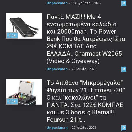
Unpackman
-
3 Αυγούστου 2026
0
Πάντα ΜΑΖΙ!!! Με 4
ενσωματωμένα καλώδια
και 20000mah. Το Power
Blog
Bank Που θα λατρέψεις! Στα
29€ ΚΟΜΠΛΕ Από
ΕΛΛΑΔΑ…Charmast W2065
(Video & Giveaway)
Unpackman
-
29 Ιουλίου 2026
0
Το Απίθανο “Μικρομέγαλο”
Ψυγείο των 21Lt πιάνει -30°
C και “κοκαλώνει” τα
Blog
ΠΑΝΤΑ. Στα 122€ ΚΟΜΠΛΕ
και με 3 δόσεις Klarna!!!
Foursun 21lt...
Unpackman
-
27 Ιουλίου 2026
0