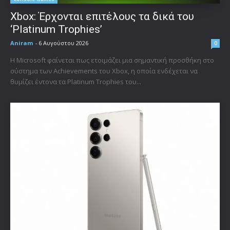
Xbox: Έρχονται επιτέλους τα δικά του
‘Platinum Trophies’
Aniram
-
6 Αυγούστου 2026
0
Η Microsoft φαίνεται πως ετοιμάζει μια σημαντική προσθήκη στο
σύστημα των Achievements του Xbox, η οποία ενδέχεται να
θυμίζει έντονα τα Platinum Trophies του...