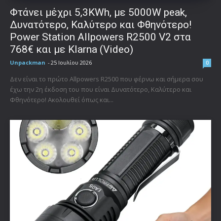
Φτάνει μέχρι 5,3KWh, με 5000W peak,
Δυνατότερο, Καλύτερο και Φθηνότερο!
Power Station Allpowers R2500 V2 στα
768€ και με Klarna (Video)
Unpackman
-
25 Ιουλίου 2026
0
Δεν είναι το πρώτο Allpowers R2500 που φέρνω και σήμερα σου
έχω την 2η έκδοση του που είναι Δυνατότερο, Καλύτερο και
Φθηνότερο! Ακολουθεί όπως και...