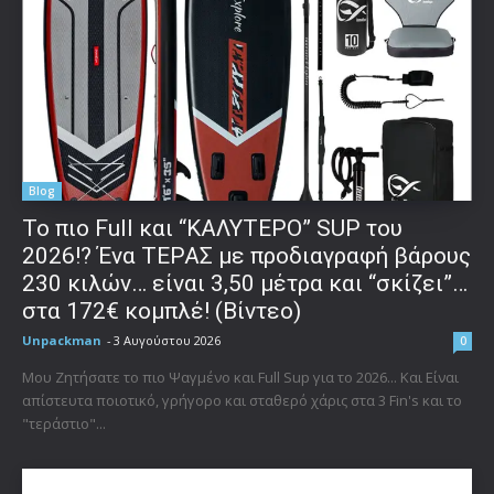
Blog
To πιο Full και “ΚΑΛΥΤΕΡΟ” SUP του
2026!? Ένα ΤΕΡΑΣ με προδιαγραφή βάρους
230 κιλών… είναι 3,50 μέτρα και “σκίζει”…
στα 172€ κομπλέ! (Βίντεο)
Unpackman
-
3 Αυγούστου 2026
0
Μου Ζητήσατε το πιο Ψαγμένο και Full Sup για το 2026... Και Είναι
απίστευτα ποιοτικό, γρήγορο και σταθερό χάρις στα 3 Fin's και το
"τεράστιο"...