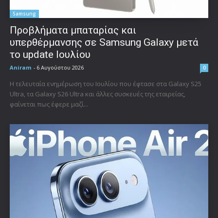
Samsung
Προβλήματα μπαταρίας και
υπερθέρμανσης σε Samsung Galaxy μετά
το update Ιουλίου
Aniram
-
6 Αυγούστου 2026
0
Η τελευταία ενημέρωση του Ιουλίου που έφτασε στα Galaxy S25
Ultra, τα Galaxy S26 Ultra και άλλες συσκευές της εταιρείας,
φαίνεται πως έφερε μαζί...