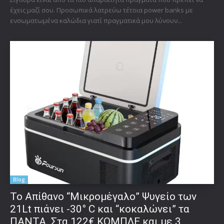
έχεις μαζί σου. Προσωπικά λατρεύω τέτοια power banks με
ενσωματωμένα καλώδια γιατί πραγματικά μου λύνουν...
Blog
Το Απίθανο “Μικρομέγαλο” Ψυγείο των
21Lt πιάνει -30° C και “κοκαλώνει” τα
ΠΑΝΤΑ. Στα 122€ ΚΟΜΠΛΕ και με 3