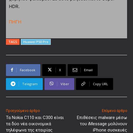
HDR.
ΠΗΓΗ
TAGS
Huawei P50 Pro
Facebook
X
Email
Telegram
Viber
Copy URL
Προηγούμενο άρθρο
Επόμενο άρθρο
Τα Nokia C110 και C300 είναι
Επιθέσεις malware μέσω
τα δύο νέα οικονομικά
του iMessage μολύνουν
τηλέφωνα της εταιρίας
iPhone συσκευές