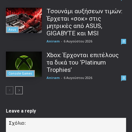
Τσουνάμι αυξήσεων τιμών:
Έρχεται «σοκ» στις
μητρικές από ASUS,
Asus
GIGABYTE και MSI
Aniram
-
6 Αυγούστου 2026
0
Xbox: Έρχονται επιτέλους
τα δικά του ‘Platinum
Trophies’
Console Games
Aniram
-
6 Αυγούστου 2026
0
Leave a reply