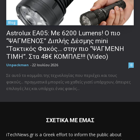
Blog
Astrolux ΕΑ05: Με 6200 Lumens! Ο πιο
“ΨΑΓΜΕΝΟΣ” Διπλής Δέσμης mini
“Τακτικός Φακός… στην πιο “ΨΑΓΜΕΝΗ
ΤΙΜΗ”. Στα 48€ ΚΟΜΠΛΕ!!! (Video)
Unpackman
-
22 Ιουλίου 2026
0
Σε αυτό το κομμάτι της τεχνολογίας που περιέχει και τους
φακούς... πραγματικά μπορείς να χαθείς γιατί υπάρχουν, άπειρες
επιλογές λες και υπάρχει ένας φακός...
ΣΧΕΤΙΚΑ ΜΕ ΕΜΑΣ
iTechNews.gr is a Greek effort to inform the public about