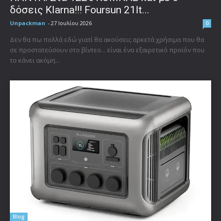
δόσεις Klarna!!! Foursun 21lt...
Unpackman
-
27 Ιουλίου 2026
0
Δεν θα πω πολλά εδώ γιατί θα ακούσεις αρκετά χρήσιμα που θα
σε προστατεύσουν στο βίντεο... είναι ένα εξαιρετικό προϊόν που
το κάνει ακόμη...
Blog