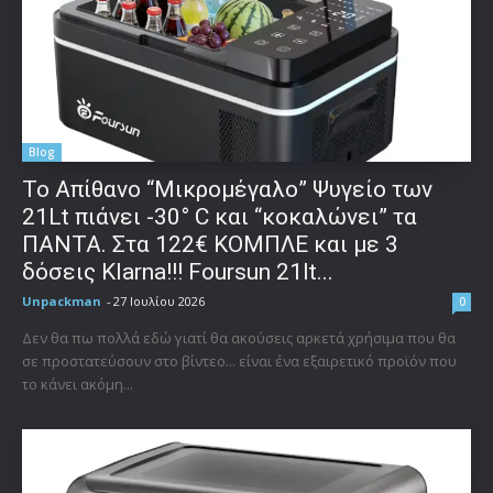
Blog
Το Απίθανο “Μικρομέγαλο” Ψυγείο των
21Lt πιάνει -30° C και “κοκαλώνει” τα
ΠΑΝΤΑ. Στα 122€ ΚΟΜΠΛΕ και με 3
δόσεις Klarna!!! Foursun 21lt...
Unpackman
-
27 Ιουλίου 2026
0
Δεν θα πω πολλά εδώ γιατί θα ακούσεις αρκετά χρήσιμα που θα
σε προστατεύσουν στο βίντεο... είναι ένα εξαιρετικό προϊόν που
το κάνει ακόμη...