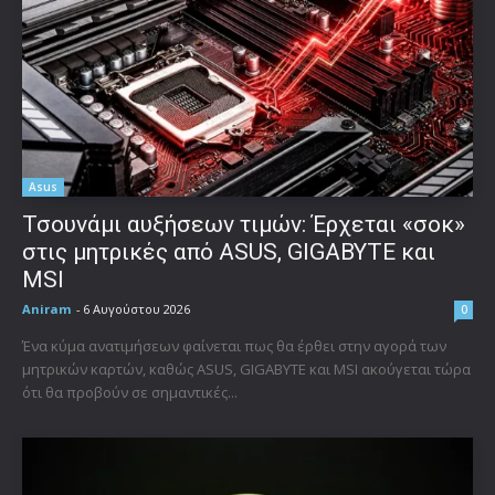
Asus
Τσουνάμι αυξήσεων τιμών: Έρχεται «σοκ»
στις μητρικές από ASUS, GIGABYTE και
MSI
Aniram
-
6 Αυγούστου 2026
0
Ένα κύμα ανατιμήσεων φαίνεται πως θα έρθει στην αγορά των
μητρικών καρτών, καθώς ASUS, GIGABYTE και MSI ακούγεται τώρα
ότι θα προβούν σε σημαντικές...