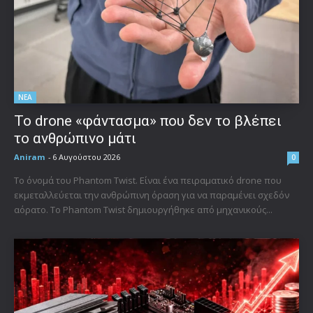
ΝΕΑ
Το drone «φάντασμα» που δεν το βλέπει
το ανθρώπινο μάτι
Aniram
-
6 Αυγούστου 2026
0
Το όνομά του Phantom Twist. Είναι ένα πειραματικό drone που
εκμεταλλεύεται την ανθρώπινη όραση για να παραμένει σχεδόν
αόρατο. Το Phantom Twist δημιουργήθηκε από μηχανικούς...