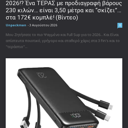
2026!? Ένα ΤΕΡΑΣ με προδιαγραφή βάρους
230 κιλών… είναι 3,50 μέτρα και “σκίζει”…
στα 172€ κομπλέ! (Βίντεο)
Unpackman
-
3 Αυγούστου 2026
0
Μου Ζητήσατε το πιο Ψαγμένο και Full Sup για το 2026... Και Είναι
απίστευτα ποιοτικό, γρήγορο και σταθερό χάρις στα 3 Fin's και το
"τεράστιο"...