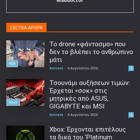
Maddoctor
ΣΧΕΤΙΚΑ ΑΡΘΡΑ
Το drone «φάντασμα» που
δεν το βλέπει το ανθρώπινο
μάτι
ΝΕΑ
Aniram
-
6 Αυγούστου 2026
0
Τσουνάμι αυξήσεων τιμών:
Έρχεται «σοκ» στις
μητρικές από ASUS,
Asus
GIGABYTE και MSI
Aniram
-
6 Αυγούστου 2026
0
Xbox: Έρχονται επιτέλους
τα δικά του ‘Platinum