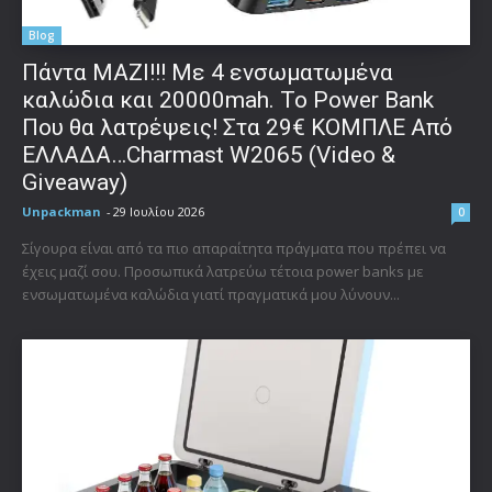
Blog
Πάντα ΜΑΖΙ!!! Με 4 ενσωματωμένα
καλώδια και 20000mah. Το Power Bank
Που θα λατρέψεις! Στα 29€ ΚΟΜΠΛΕ Από
ΕΛΛΑΔΑ…Charmast W2065 (Video &
Giveaway)
Unpackman
-
29 Ιουλίου 2026
0
Σίγουρα είναι από τα πιο απαραίτητα πράγματα που πρέπει να
έχεις μαζί σου. Προσωπικά λατρεύω τέτοια power banks με
ενσωματωμένα καλώδια γιατί πραγματικά μου λύνουν...