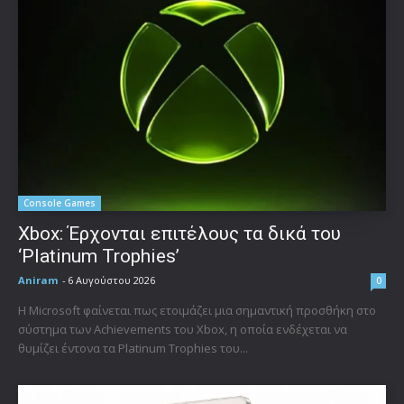
Console Games
Xbox: Έρχονται επιτέλους τα δικά του
‘Platinum Trophies’
Aniram
-
6 Αυγούστου 2026
0
Η Microsoft φαίνεται πως ετοιμάζει μια σημαντική προσθήκη στο
σύστημα των Achievements του Xbox, η οποία ενδέχεται να
θυμίζει έντονα τα Platinum Trophies του...