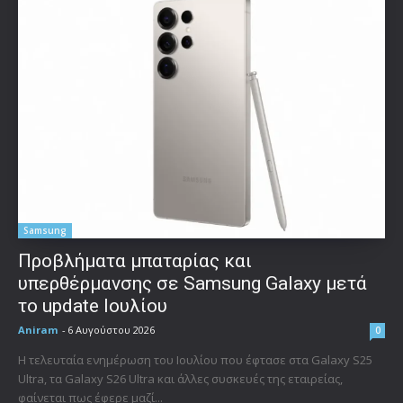
Samsung
Προβλήματα μπαταρίας και
υπερθέρμανσης σε Samsung Galaxy μετά
το update Ιουλίου
Aniram
-
6 Αυγούστου 2026
0
Η τελευταία ενημέρωση του Ιουλίου που έφτασε στα Galaxy S25
Ultra, τα Galaxy S26 Ultra και άλλες συσκευές της εταιρείας,
φαίνεται πως έφερε μαζί...