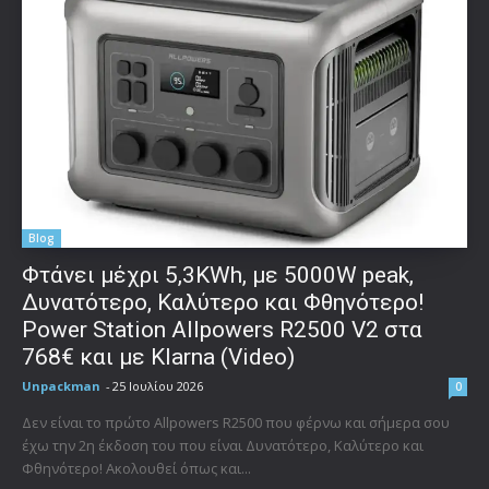
Blog
Φτάνει μέχρι 5,3KWh, με 5000W peak,
Δυνατότερο, Καλύτερο και Φθηνότερο!
Power Station Allpowers R2500 V2 στα
768€ και με Klarna (Video)
Unpackman
-
25 Ιουλίου 2026
0
Δεν είναι το πρώτο Allpowers R2500 που φέρνω και σήμερα σου
έχω την 2η έκδοση του που είναι Δυνατότερο, Καλύτερο και
Φθηνότερο! Ακολουθεί όπως και...