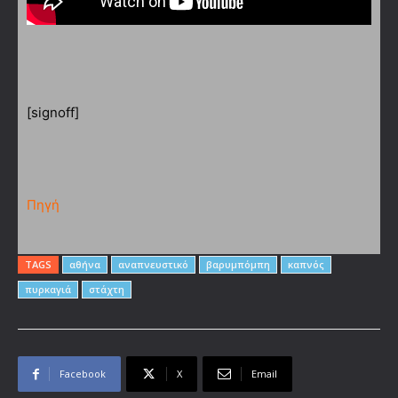
[signoff]
Πηγή
TAGS
αθήνα
αναπνευστικό
βαρυμπόμπη
καπνός
πυρκαγιά
στάχτη
Facebook
X
Email