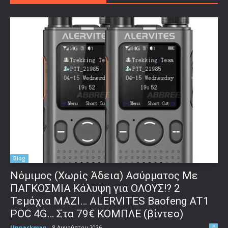
Blog
Νόμιμος (Χωρίς Άδεια) Ασύρματος Με
ΠΑΓΚΟΣΜΙΑ Κάλυψη για ΟΛΟΥΣ!? 2
Τεμάχια ΜΑΖΙ… ALERVITES Baofeng AT1
POC 4G… Στα 79€ ΚΟΜΠΛΕ (βίντεο)
Unpackman
-
8 Αυγούστου 2026
0