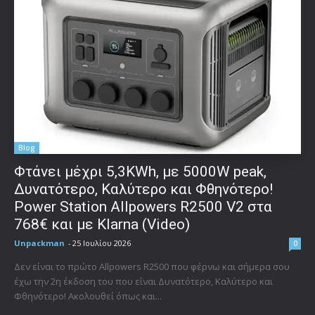
Blog
Φτάνει μέχρι 5,3KWh, με 5000W peak,
Δυνατότερο, Καλύτερο και Φθηνότερο!
Power Station Allpowers R2500 V2 στα
768€ και με Klarna (Video)
Unpackman
-
25 Ιουλίου 2026
0
Δεν είναι το πρώτο Allpowers R2500 που φέρνω και σήμερα σου
έχω την 2η έκδοση του που είναι Δυνατότερο, Καλύτερο και
Φθηνότερο! Ακολουθεί όπως και...