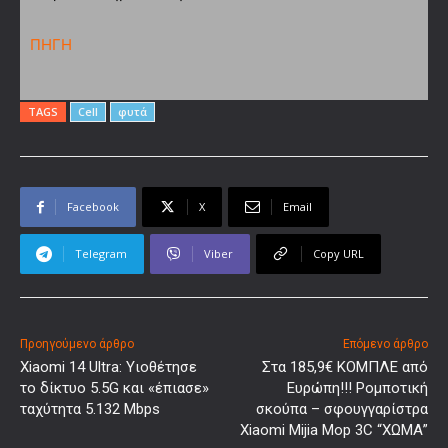
ΠΗΓΗ
TAGS
Cell
φυτά
Facebook
X
Email
Telegram
Viber
Copy URL
Προηγούμενο άρθρο
Επόμενο άρθρο
Xiaomi 14 Ultra: Υιοθέτησε
Στα 185,9€ ΚΟΜΠΛΕ από
το δίκτυο 5.5G και «έπιασε»
Ευρώπη!!! Ρομποτική
ταχύτητα 5.132 Mbps
σκούπα – σφουγγαρίστρα
Xiaomi Mijia Mop 3C “ΧΩΜΑ”