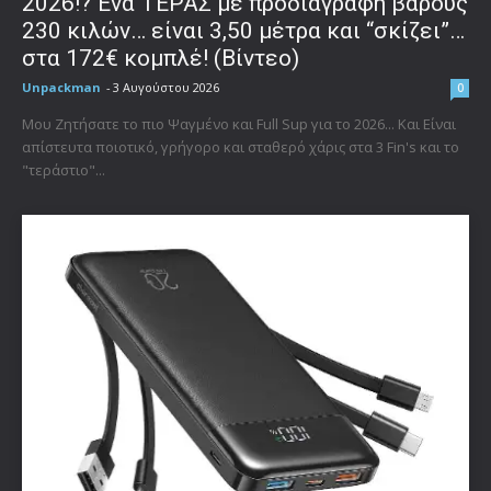
2026!? Ένα ΤΕΡΑΣ με προδιαγραφή βάρους
230 κιλών… είναι 3,50 μέτρα και “σκίζει”…
στα 172€ κομπλέ! (Βίντεο)
Unpackman
-
3 Αυγούστου 2026
0
Μου Ζητήσατε το πιο Ψαγμένο και Full Sup για το 2026... Και Είναι
απίστευτα ποιοτικό, γρήγορο και σταθερό χάρις στα 3 Fin's και το
"τεράστιο"...