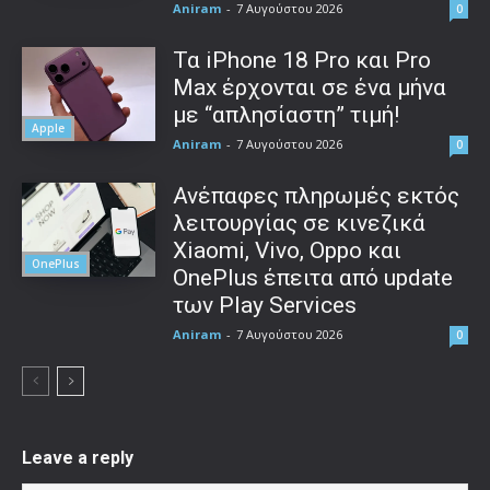
Aniram
-
7 Αυγούστου 2026
0
Τα iPhone 18 Pro και Pro
Max έρχονται σε ένα μήνα
με “απλησίαστη” τιμή!
Apple
Aniram
-
7 Αυγούστου 2026
0
Ανέπαφες πληρωμές εκτός
λειτουργίας σε κινεζικά
Xiaomi, Vivo, Oppo και
OnePlus
OnePlus έπειτα από update
των Play Services
Aniram
-
7 Αυγούστου 2026
0
Leave a reply