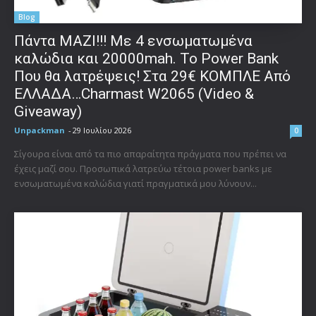
Blog
Πάντα ΜΑΖΙ!!! Με 4 ενσωματωμένα
καλώδια και 20000mah. Το Power Bank
Που θα λατρέψεις! Στα 29€ ΚΟΜΠΛΕ Από
ΕΛΛΑΔΑ…Charmast W2065 (Video &
Giveaway)
Unpackman
-
29 Ιουλίου 2026
0
Σίγουρα είναι από τα πιο απαραίτητα πράγματα που πρέπει να
έχεις μαζί σου. Προσωπικά λατρεύω τέτοια power banks με
ενσωματωμένα καλώδια γιατί πραγματικά μου λύνουν...