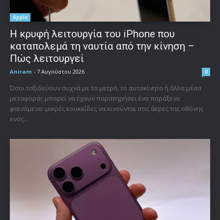
Apple
Η κρυφή λειτουργία του iPhone που
καταπολεμά τη ναυτία από την κίνηση –
Πώς λειτουργεί
Aniram
-
7 Αυγούστου 2026
0
Όσοι ταξιδεύουν συχνά με το μετρό, το αυτοκίνητο ή άλλα μέσα
μεταφοράς μπορεί να έχουν παρατηρήσει ένα παράξενο
φαινόμενο: μικρές κουκκίδες να κινούνται στις άκρες της οθόνης
ενός...