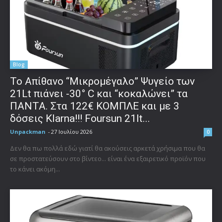
Blog
Το Απίθανο “Μικρομέγαλο” Ψυγείο των
21Lt πιάνει -30° C και “κοκαλώνει” τα
ΠΑΝΤΑ. Στα 122€ ΚΟΜΠΛΕ και με 3
δόσεις Klarna!!! Foursun 21lt...
Unpackman
-
27 Ιουλίου 2026
0
Δεν θα πω πολλά εδώ γιατί θα ακούσεις αρκετά χρήσιμα που θα
σε προστατεύσουν στο βίντεο... είναι ένα εξαιρετικό προϊόν που
το κάνει ακόμη...