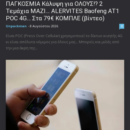
ΠΑΓΚΟΣΜΙΑ Κάλυψη για ΟΛΟΥΣ!? 2
Τεμάχια ΜΑΖΙ… ALERVITES Baofeng AT1
POC 4G… Στα 79€ ΚΟΜΠΛΕ (βίντεο)
Unpackman
-
8 Αυγούστου 2026
0
Είναι POC (Press Over Cellular) χρησιμοποιεί το δίκτυο κινητής 4G
κι είναι απόλυτα νόμιμος για όλους μας... Μπορείς και μιλάς από
την μια άκρη της...