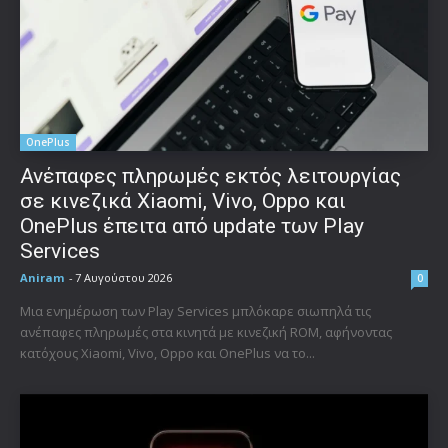
OnePlus
Ανέπαφες πληρωμές εκτός λειτουργίας
σε κινεζικά Xiaomi, Vivo, Oppo και
OnePlus έπειτα από update των Play
Services
Aniram
-
7 Αυγούστου 2026
0
Μια ενημέρωση των Play Services μπλόκαρε σιωπηλά τις
ανέπαφες πληρωμές στα κινητά με κινεζική ROM, αφήνοντας
κατόχους Xiaomi, Vivo, Oppo και OnePlus να το...