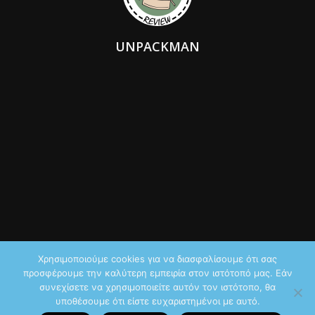
UNPACKMAN
Χρησιμοποιούμε cookies για να διασφαλίσουμε ότι σας
προσφέρουμε την καλύτερη εμπειρία στον ιστότοπό μας. Εάν
© 2026 by iTechNews.gr
συνεχίσετε να χρησιμοποιείτε αυτόν τον ιστότοπο, θα
υποθέσουμε ότι είστε ευχαριστημένοι με αυτό.
Maddoctor dreamed it, Unpackman made it reality,
Novus Systems