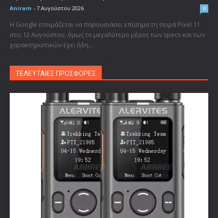
Aniram
-
7 Αυγούστου 2026
0
Η Google ετοιμάζεται να παρουσιάσει επίσημα τη σειρά Pixel 11
στις 12 Αυγούστου, όμως το μεγαλύτερο μέρος των specs και των
χαρακτηριστικών έχει ήδη...
ΤΕΛΕΥΤΑΙΕΣ ΠΡΟΣΦΟΡΕΣ