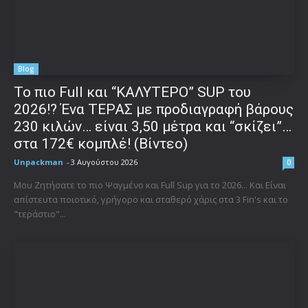
Blog
To πιο Full και “ΚΑΛΥΤΕΡΟ” SUP του
2026!? Ένα ΤΕΡΑΣ με προδιαγραφή βάρους
230 κιλών… είναι 3,50 μέτρα και “σκίζει”…
στα 172€ κομπλέ! (Βίντεο)
Unpackman
-
3 Αυγούστου 2026
0
Μου Ζητήσατε το πιο Ψαγμένο και Full Sup για το 2026... Και Είναι
απίστευτα ποιοτικό, γρήγορο και σταθερό χάρις στα 3 Fin's και το
"τεράστιο"...