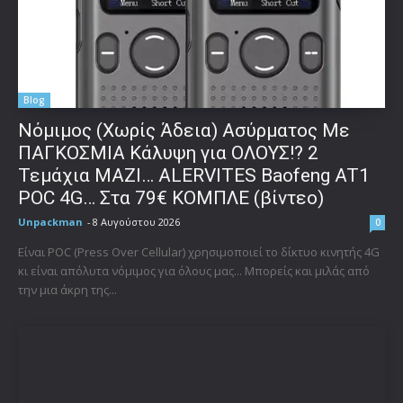
Blog
Νόμιμος (Χωρίς Άδεια) Ασύρματος Με
ΠΑΓΚΟΣΜΙΑ Κάλυψη για ΟΛΟΥΣ!? 2
Τεμάχια ΜΑΖΙ… ALERVITES Baofeng AT1
POC 4G… Στα 79€ ΚΟΜΠΛΕ (βίντεο)
Unpackman
-
8 Αυγούστου 2026
0
Είναι POC (Press Over Cellular) χρησιμοποιεί το δίκτυο κινητής 4G
κι είναι απόλυτα νόμιμος για όλους μας... Μπορείς και μιλάς από
την μια άκρη της...