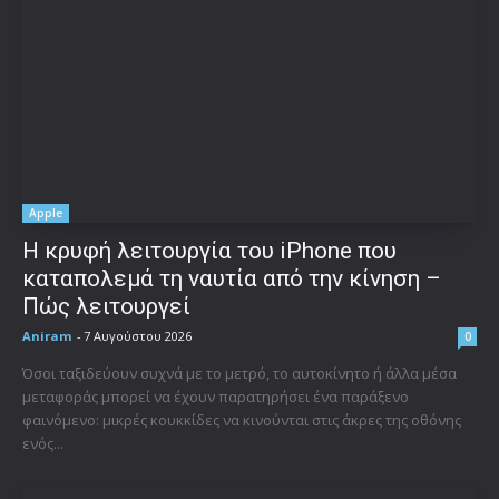
Apple
Η κρυφή λειτουργία του iPhone που
καταπολεμά τη ναυτία από την κίνηση –
Πώς λειτουργεί
Aniram
-
7 Αυγούστου 2026
0
Όσοι ταξιδεύουν συχνά με το μετρό, το αυτοκίνητο ή άλλα μέσα
μεταφοράς μπορεί να έχουν παρατηρήσει ένα παράξενο
φαινόμενο: μικρές κουκκίδες να κινούνται στις άκρες της οθόνης
ενός...