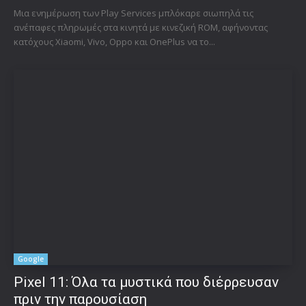
Μια ενημέρωση των Play Services μπλόκαρε σιωπηλά τις
ανέπαφες πληρωμές στα κινητά με κινεζική ROM, αφήνοντας
κατόχους Xiaomi, Vivo, Oppo και OnePlus να το...
Google
Pixel 11: Όλα τα μυστικά που διέρρευσαν
πριν την παρουσίαση