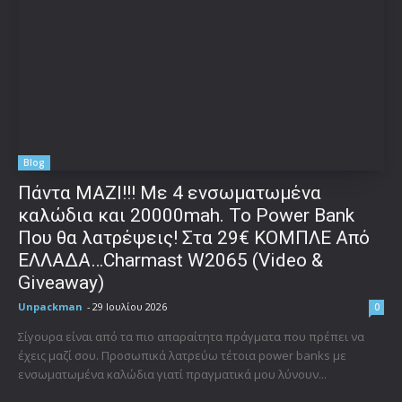
Blog
Πάντα ΜΑΖΙ!!! Με 4 ενσωματωμένα
καλώδια και 20000mah. Το Power Bank
Που θα λατρέψεις! Στα 29€ ΚΟΜΠΛΕ Από
ΕΛΛΑΔΑ…Charmast W2065 (Video &
Giveaway)
Unpackman
-
29 Ιουλίου 2026
0
Σίγουρα είναι από τα πιο απαραίτητα πράγματα που πρέπει να
έχεις μαζί σου. Προσωπικά λατρεύω τέτοια power banks με
ενσωματωμένα καλώδια γιατί πραγματικά μου λύνουν...