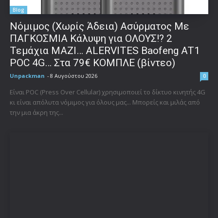
Blog
Νόμιμος (Χωρίς Άδεια) Ασύρματος Με
ΠΑΓΚΟΣΜΙΑ Κάλυψη για ΟΛΟΥΣ!? 2
Τεμάχια ΜΑΖΙ… ALERVITES Baofeng AT1
POC 4G… Στα 79€ ΚΟΜΠΛΕ (βίντεο)
Unpackman
-
8 Αυγούστου 2026
0
Είναι POC (Press Over Cellular) χρησιμοποιεί το δίκτυο κινητής 4G
κι είναι απόλυτα νόμιμος για όλους μας... Μπορείς και μιλάς από
την μια άκρη της...