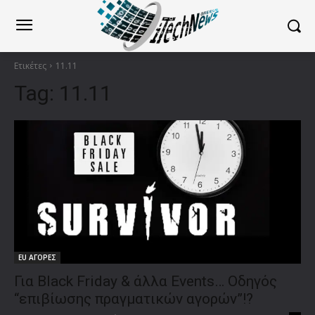
Ετικέτες
11.11
Tag:
11.11
EU ΑΓΟΡΕΣ
Για Black Friday & άλλα Events… Οδηγός
“επιβίωσης πραγματικών αγορών”!?