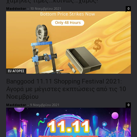
χαμηλές τιμές…κοινώς…χαμός!
Maddoctor
-
10 Νοεμβρίου 2021
0
EU ΑΓΟΡΕΣ
Banggood 11.11 Shopping Festival 2021:
Αγορά με μέγιστες εκπτώσεις από τις 10
Νοεμβρίου
Maddoctor
-
9 Νοεμβρίου 2021
0