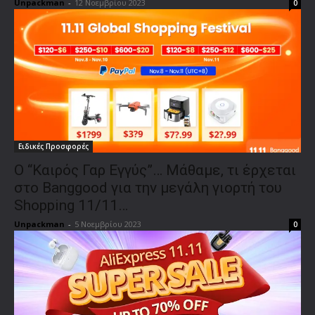
Unpackman
-
12 Νοεμβρίου 2023
0
Ειδικές Προσφορές
Ο “Καιρός Γαρ Εγγύς”… Μάθαμε, τι έρχεται
στο Banggood για την μεγάλη γιορτή του
Shopping 11/11…
Unpackman
-
5 Νοεμβρίου 2023
0