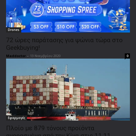
Drones
72 ώρες παράτασης για ψώνια τώρα στο
Geekbuying!
Maddoctor
-
13 Νοεμβρίου 2020
0
Εφαρμογές
Πλοίο με 879 τόνους προϊόντα
αγορασμένα από την Κίνα στις 11.11