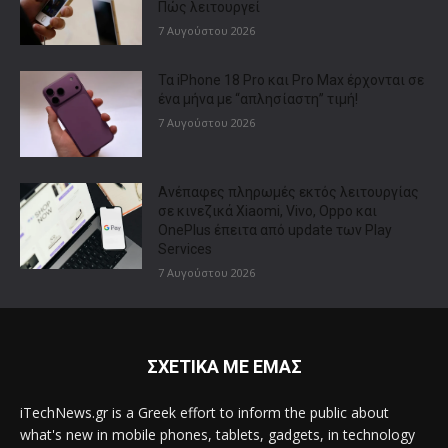
Πώς λειτουργεί
7 Αυγούστου 2026
Τα iPhone 18 Pro και Pro Max έρχονται σε
ένα μήνα με “απλησίαστη” τιμή!
7 Αυγούστου 2026
Ανέπαφες πληρωμές εκτός λειτουργίας
σε κινεζικά Xiaomi, Vivo, Oppo και
OnePlus έπειτα από update των Play
Services
7 Αυγούστου 2026
ΣΧΕΤΙΚΑ ΜΕ ΕΜΑΣ
iTechNews.gr is a Greek effort to inform the public about
what's new in mobile phones, tablets, gadgets, in technology