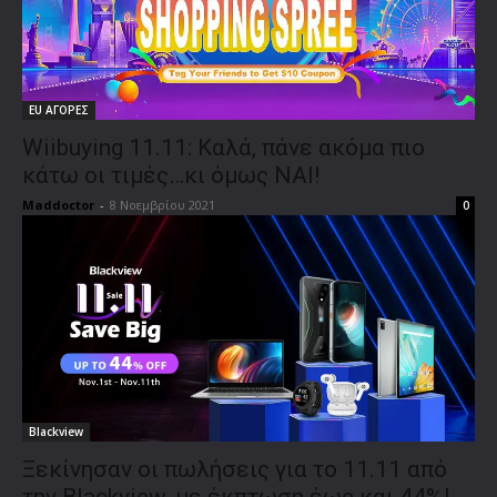
EU ΑΓΟΡΕΣ
Wiibuying 11.11: Καλά, πάνε ακόμα πιο
κάτω οι τιμές…κι όμως ΝΑΙ!
Maddoctor
-
8 Νοεμβρίου 2021
0
Blackview
Ξεκίνησαν οι πωλήσεις για το 11.11 από
την Blackview, με έκπτωση έως και 44%!