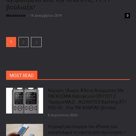
βούλιαξε!
Maddoctor
-
16 Δεκεμβρίου 2019
0
1
2
MOST READ
Νόμιμος (Χωρίς Άδεια) Ασύρματος Με
ΠΑΓΚΟΣΜΙΑ Κάλυψη για ΟΛΟΥΣ!? 2
Τεμάχια ΜΑΖΙ… ALERVITES Baofeng AT1
POC 4G… Στα 79€ ΚΟΜΠΛΕ (βίντεο)
8 Αυγούστου 2026
Η κρυφή λειτουργία του iPhone που
καταπολεμά τη ναυτία από την κίνηση –