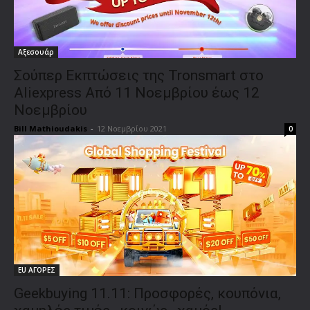
Αξεσουάρ
Σούπερ Εκπτώσεις της Tronsmart στο
Aliexpress Από 11 Νοεμβρίου έως 12
Νοεμβρίου
Bill Mathioudakis
-
12 Νοεμβρίου 2021
0
EU ΑΓΟΡΕΣ
Geekbuying 11.11: Προσφορές, κουπόνια,