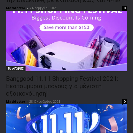
Maddoctor
-
7 Νοεμβρίου 2021
0
EU ΑΓΟΡΕΣ
Banggood 11.11 Shopping Festival 2021:
Εκατομμύρια μπόνους για μέγιστη
εξοικονόμηση!
Maddoctor
-
28 Οκτωβρίου 2021
0