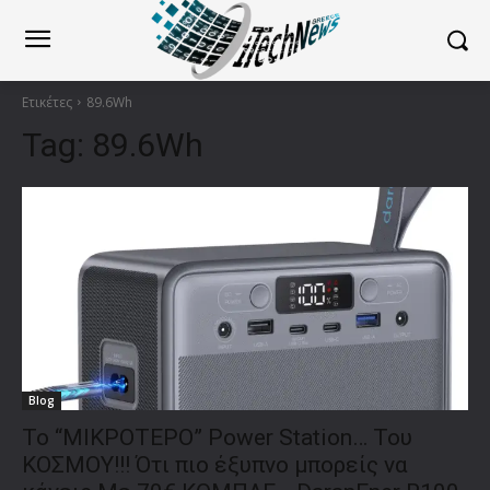
Ετικέτες
89.6Wh
Tag:
89.6Wh
Blog
Το “ΜΙΚΡΟΤΕΡΟ” Power Station… Του
ΚΟΣΜΟΥ!!! Ότι πιο έξυπνο μπορείς να