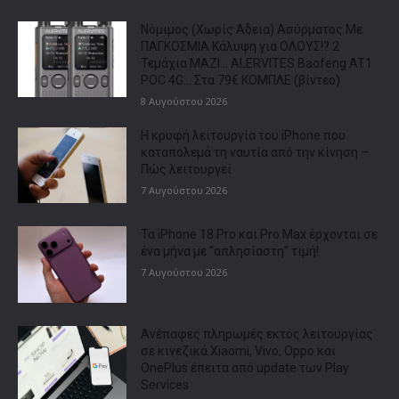
Νόμιμος (Χωρίς Άδεια) Ασύρματος Με
ΠΑΓΚΟΣΜΙΑ Κάλυψη για ΟΛΟΥΣ!? 2
Τεμάχια ΜΑΖΙ… ALERVITES Baofeng AT1
POC 4G… Στα 79€ ΚΟΜΠΛΕ (βίντεο)
8 Αυγούστου 2026
Η κρυφή λειτουργία του iPhone που
καταπολεμά τη ναυτία από την κίνηση –
Πώς λειτουργεί
7 Αυγούστου 2026
Τα iPhone 18 Pro και Pro Max έρχονται σε
ένα μήνα με “απλησίαστη” τιμή!
7 Αυγούστου 2026
Ανέπαφες πληρωμές εκτός λειτουργίας
σε κινεζικά Xiaomi, Vivo, Oppo και
OnePlus έπειτα από update των Play
Services