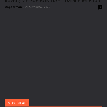
κάνεις Με 70€ ΚΟΜΠΛΕ… DaranEner R100
Unpackman
-
23 Αυγούστου 2025
0
MOST READ