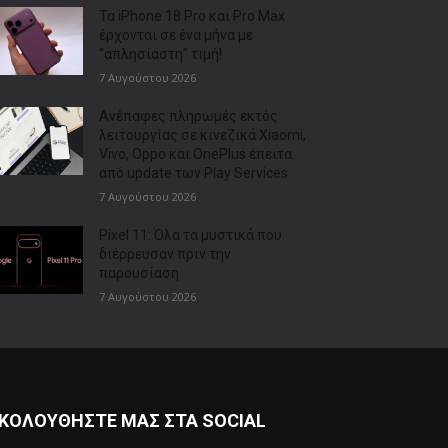
Τα iPhone 18 Pro και Pro Max
έρχονται σε ένα μήνα με
“απλησίαστη” τιμή!
7 Αυγούστου 2026
Ανέπαφες πληρωμές εκτός
λειτουργίας σε κινεζικά Xiaomi,
Vivo, Oppo και OnePlus έπειτα
από update των Play Services
7 Αυγούστου 2026
Pixel 11: Όλα τα μυστικά που
διέρρευσαν πριν την
παρουσίαση
7 Αυγούστου 2026
ΚΟΛΟΥΘΗΣΤΕ ΜΑΣ ΣΤΑ SOCIAL