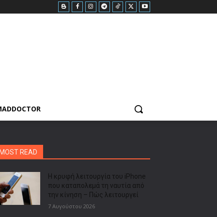
MADDOCTOR
MOST READ
Η κρυφή λειτουργία του iPhone
που καταπολεμά τη ναυτία από
την κίνηση – Πώς λειτουργεί
7 Αυγούστου 2026