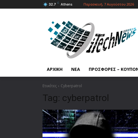
C
Παρασκευή, 7 Αυγούστου 2026
32.7
Athens
ΑΡΧΙΚΗ
ΝΕΑ
ΠΡΟΣΦΟΡΕΣ – ΚΟΥΠΟ
Ετικέτες
Cyberpatrol
Tag:
cyberpatrol