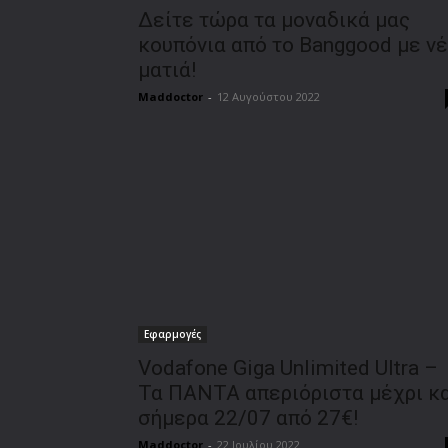
Δείτε τώρα τα μοναδικά μας
κουπόνια από το Banggood με ν
ματιά!
Maddoctor
-
12 Αυγούστου 2022
Εφαρμογές
Vodafone Giga Unlimited Ultra –
Τα ΠΑΝΤΑ απεριόριστα μέχρι κ
σήμερα 22/07 από 27€!
Maddoctor
-
22 Ιουλίου 2022