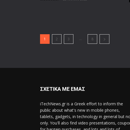
...
1
2
3
8
ΣΧΕΤΙΚΑ ΜΕ ΕΜΑΣ
iTechNews.gr is a Greek effort to inform the
public about what's new in mobile phones,
tablets, gadgets, in technology in general but n
only. You'll also find video presentations, coup
for bargain purchases, and lots and lots of