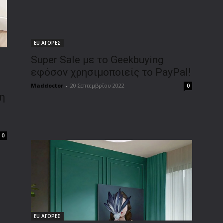
EU ΑΓΟΡΕΣ
Super Sale με το Geekbuying
εφόσον χρησιμοποιείς το PayPal!
Maddoctor
-
20 Σεπτεμβρίου 2022
0
η
0
EU ΑΓΟΡΕΣ