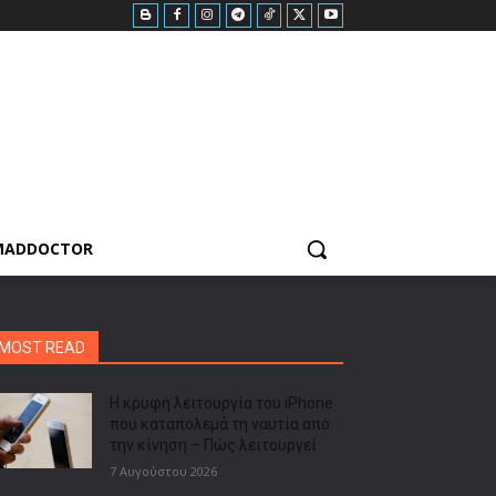
MADDOCTOR
MOST READ
Η κρυφή λειτουργία του iPhone
που καταπολεμά τη ναυτία από
την κίνηση – Πώς λειτουργεί
7 Αυγούστου 2026