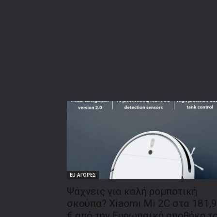
EU ΑΓΟΡΕΣ
Ψάχνεις για καλή ρομποτική
σκούπα? Xiaomi Mi 2C στα 181,
€ από την Ευρωπαϊκή αποθήκη τ