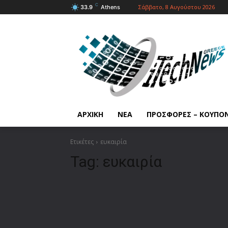
C
Σάββατο, 8 Αυγούστου 2026
33.9
Athens
ΑΡΧΙΚΗ
ΝΕΑ
ΠΡΟΣΦΟΡΕΣ – ΚΟΥΠΟ
Ετικέτες
ευκαιρία
Tag:
ευκαιρία