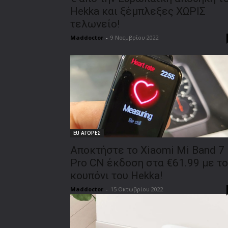
Hekka και ξέμπλεξες ΧΩΡΙΣ
τελωνείο!
Maddoctor
-
9 Νοεμβρίου 2022
EU ΑΓΟΡΕΣ
Αποκτήστε το Xiaomi Mi Band 7
Pro CN έκδοση στα €61.99 με το
κουπόνι του Hekka!
Maddoctor
-
15 Οκτωβρίου 2022