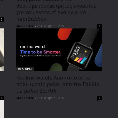
θερμόμετρα/μετρητές υγρασίας
για να μένετε σ’ ένα υγιεινό
περιβάλλον
0
Maddoctor
-
25 Οκτωβρίου 2022
0
EU ΑΓΟΡΕΣ
Realme watch: Αποκτείστε το
πολύ ωραίο ρολόι από την Γαλλία
με μόλις 23,70€
Maddoctor
-
10 Οκτωβρίου 2022
0
0