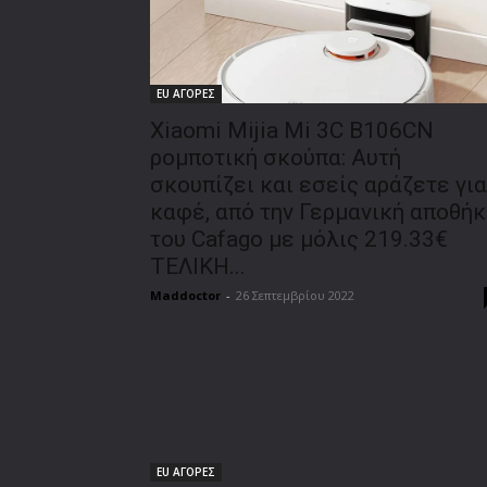
EU ΑΓΟΡΕΣ
Xiaomi Mijia Mi 3C B106CN
ρομποτική σκούπα: Αυτή
σκουπίζει και εσείς αράζετε για
καφέ, από την Γερμανική αποθήκ
του Cafago με μόλις 219.33€
ΤΕΛΙΚΗ...
Maddoctor
-
26 Σεπτεμβρίου 2022
EU ΑΓΟΡΕΣ