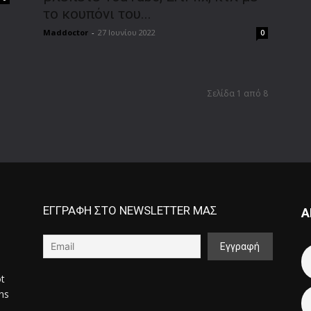
το κουπόνι του...
Maddoctor
-
27 Ιουνίου 2022
0
Σελίδα 1 από 8
ΕΓΓΡΑΦΗ ΣΤΟ NEWSLETTER ΜΑΣ
Α
ot
ons