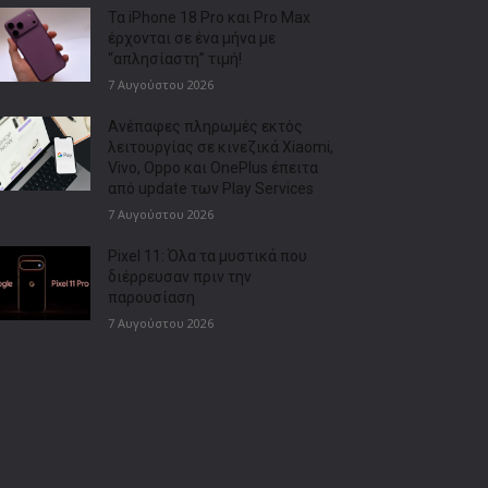
Τα iPhone 18 Pro και Pro Max
έρχονται σε ένα μήνα με
“απλησίαστη” τιμή!
7 Αυγούστου 2026
Ανέπαφες πληρωμές εκτός
λειτουργίας σε κινεζικά Xiaomi,
Vivo, Oppo και OnePlus έπειτα
από update των Play Services
7 Αυγούστου 2026
Pixel 11: Όλα τα μυστικά που
διέρρευσαν πριν την
παρουσίαση
7 Αυγούστου 2026