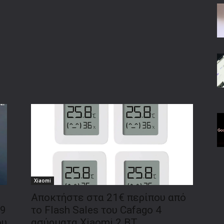
Xiaomi
Αποκτήστε στα 21€ περίπου από
99
το Flash Sales του Cafago 4
ου
ασύρματα Xiaomi 2 BT