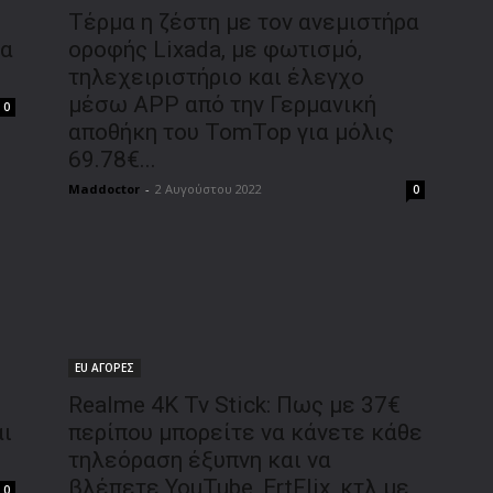
Τέρμα η ζέστη με τον ανεμιστήρα
έα
οροφής Lixada, με φωτισμό,
τηλεχειριστήριο και έλεγχο
μέσω APP από την Γερμανική
0
αποθήκη του TomTop για μόλις
69.78€...
Maddoctor
-
2 Αυγούστου 2022
0
EU ΑΓΟΡΕΣ
Realme 4K Tv Stick: Πως με 37€
αι
περίπου μπορείτε να κάνετε κάθε
τηλεόραση έξυπνη και να
βλέπετε YouTube, ErtFlix, κτλ με
0